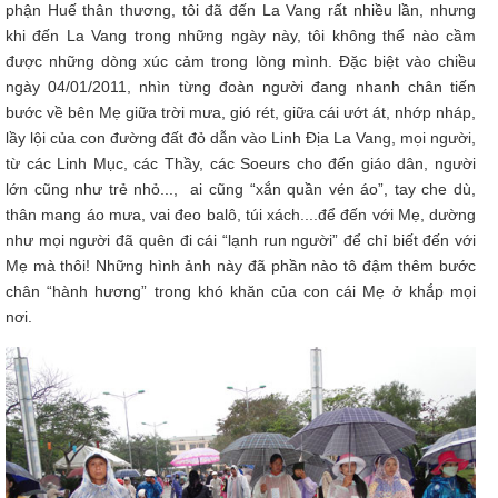
phận Huế thân thương, tôi đã đến La Vang rất nhiều lần, nhưng
khi đến La Vang trong những ngày này, tôi không thể nào cầm
được những dòng xúc cảm trong lòng mình. Đặc biệt vào chiều
ngày 04/01/2011, nhìn từng đoàn người đang nhanh chân tiến
bước về bên Mẹ giữa trời mưa, gió rét, giữa cái ướt át, nhớp nháp,
lầy lội của con đường đất đỏ dẫn vào Linh Địa La Vang, mọi người,
từ các Linh Mục, các Thầy, các Soeurs cho đến giáo dân, người
lớn cũng như trẻ nhỏ..., ai cũng “xắn quần vén áo”, tay che dù,
thân mang áo mưa, vai đeo balô, túi xách....để đến với Mẹ, dường
như mọi người đã quên đi cái “lạnh run người” để chỉ biết đến với
Mẹ mà thôi! Những hình ảnh này đã phần nào tô đậm thêm bước
chân “hành hương” trong khó khăn của con cái Mẹ ở khắp mọi
nơi.