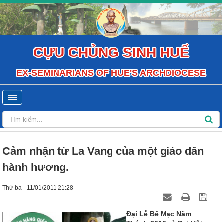
CỰU CHỦNG SINH HUẾ
EX-SEMINARIANS OF HUE'S ARCHDIOCESE
Cảm nhận từ La Vang của một giáo dân
hành hương.
Thứ ba - 11/01/2011 21:28
Đại Lễ Bế Mạc Năm