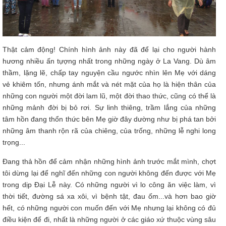
Thật cảm động! Chính hình ảnh này đã để lại cho người hành
hương nhiều ấn tựợng nhất trong những ngày ở La Vang. Dù âm
thầm, lặng lẽ, chấp tay nguyện cầu ngước nhìn lên Mẹ với dáng
vẻ khiêm tốn, nhưng ánh mắt và nét mặt của họ là hiện thân của
những con người một đời lam lũ, một đời thao thức, cũng có thể là
những mảnh đời bị bỏ rơi. Sự linh thiêng, trầm lắng của những
tâm hồn đang thổn thức bên Mẹ giờ đây dường như bị phá tan bởi
những âm thanh rộn rã của chiêng, của trống, những lễ nghi long
trọng...
Đang thả hồn để cảm nhận những hình ảnh trước mắt mình, chợt
tôi dừng lại để nghĩ đến những con người không đến được với Mẹ
trong dịp Đại Lễ này. Có những người vì lo công ăn việc làm, vì
thời tiết, đường sá xa xôi, vì bệnh tật, đau ốm...và hơn bao giờ
hết, có những người con muốn đến với Mẹ nhưng lại không có đủ
điều kiện để đi, nhất là những người ở các giáo xứ thuộc vùng sâu