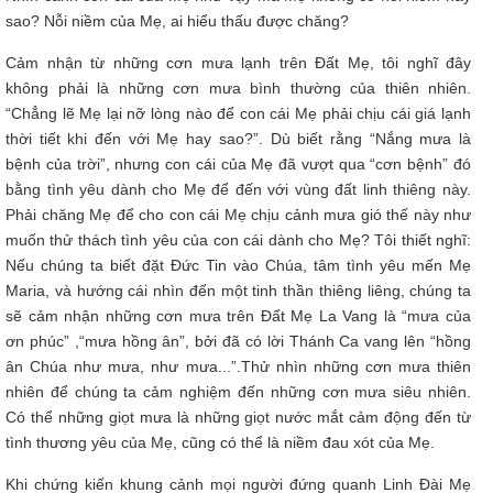
sao? Nỗi niềm của Mẹ, ai hiểu thấu được chăng?
Cảm nhận từ những cơn mưa lạnh trên Đất Mẹ, tôi nghĩ đây
không phải là những cơn mưa bình thường của thiên nhiên.
“Chẳng lẽ Mẹ lại nỡ lòng nào để con cái Mẹ phải chịu cái giá lạnh
thời tiết khi đến với Mẹ hay sao?”. Dù biết rằng “Nắng mưa là
bệnh của trời”, nhưng con cái của Mẹ đã vượt qua “cơn bệnh” đó
bằng tình yêu dành cho Mẹ để đến với vùng đất linh thiêng này.
Phải chăng Mẹ để cho con cái Mẹ chịu cảnh mưa gió thế này như
muốn thử thách tình yêu của con cái dành cho Mẹ? Tôi thiết nghĩ:
Nếu chúng ta biết đặt Đức Tin vào Chúa, tâm tình yêu mến Mẹ
Maria, và hướng cái nhìn đến một tinh thần thiêng liêng, chúng ta
sẽ cảm nhận những cơn mưa trên Đất Mẹ La Vang là “mưa của
ơn phúc” ,“mưa hồng ân”, bởi đã có lời Thánh Ca vang lên “hồng
ân Chúa như mưa, như mưa...”.Thử nhìn những cơn mưa thiên
nhiên để chúng ta cảm nghiệm đến những cơn mưa siêu nhiên.
Có thể những giọt mưa là những giọt nước mắt cảm động đến từ
tình thương yêu của Mẹ, cũng có thể là niềm đau xót của Mẹ.
Khi chứng kiến khung cảnh mọi người đứng quanh Linh Đài Mẹ