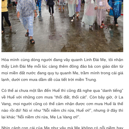
Hòa mình cùng dòng người đang vây quanh Linh Đài Mẹ, tôi nhận
thấy Linh Đài Mẹ mỗi lúc càng thêm đông đảo bà con giáo dân từ
mọi miền đất nước đang quy tụ quanh Mẹ, trầm mình trong cái giá
lạnh, dưới cơn mưa dầm dề của tiết trời miền Trung.
Có thể ai chưa một lần đến Huế thì cũng đã nghe qua “danh tiếng”
về Huế với những cơn mưa “thối đất, thối cát”. Còn bây giờ, ở La
Vang, mọi người cũng có thể cảm nhận được cơn mưa Huế là thế
nào rồi đó! Nó ví như “Nỗi niềm chi rứa, Huế ơi!”, nhưng ở đây thì
lại khác “Nỗi niềm chi rứa, Mẹ La Vang ơi!”.
Nhìn cảnh con cái của Mẹ như vậy mà Mẹ không có nỗi niềm hay