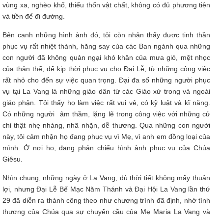
vùng xa, nghèo khổ, thiếu thốn vật chất, không có đủ phương tiện
và tiền để đi đường.
Bên cạnh những hình ảnh đó, tôi còn nhận thấy được tinh thần
phục vụ rất nhiệt thành, hăng say của các Ban ngành qua những
con người đã không quản ngại khó khăn của mưa gió, mệt nhọc
của thân thể, để kịp thời phục vụ cho Đại Lễ, từ những công việc
rất nhỏ cho đến sự việc quan trọng. Đại đa số những người phục
vụ tại La Vang là những giáo dân từ các Giáo xứ trong và ngoài
giáo phận. Tôi thấy họ làm việc rất vui vẻ, có kỹ luật và kĩ năng.
Có những người âm thầm, lặng lẽ trong công việc với những cử
chỉ thật nhẹ nhàng, nhã nhặn, dễ thương. Qua những con người
này, tôi cảm nhận họ đang phục vụ vì Mẹ, vì anh em đồng loại của
mình. Ở nơi họ, đang phản chiếu hình ảnh phục vụ của Chúa
Giêsu.
Nhìn chung, những ngày ở La Vang, dù thời tiết không mấy thuận
lợi, nhưng Đại Lễ Bế Mạc Năm Thánh và Đại Hội La Vang lần thứ
29 đã diễn ra thành công theo như chương trình đã định, nhờ tình
thương của Chúa qua sự chuyển cầu của Mẹ Maria La Vang và