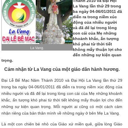
Thánh 2010 và Đại Hội
La Vang lần thứ 29 trong
ba ngày 04-06/01/2011 đã
diễn ra trong niềm xúc
động của nhiều người
và đã để lại trong lòng
con cái của Mẹ những
khoảnh khắc, ấn tượng
khó phai từ thời tiết
La Vang.
không mấy thuận lợi cho
đến những sự kiện quan
trọng.
Cảm nhận từ La Vang của một giáo dân hành hương.
Đại Lễ Bế Mạc Năm Thánh 2010 và Đại Hội La Vang lần thứ 29
trong ba ngày 04-06/01/2011 đã diễn ra trong niềm xúc động của
nhiều người và đã để lại trong lòng con cái của Mẹ những khoảnh
khắc, ấn tượng khó phai từ thời tiết không mấy thuận lợi cho đến
những sự kiện quan trọng. Mỗi người ai cũng có một cách cảm
nhận riêng của bản thân mình về những ngày ở bên Mẹ La Vang.
Là một con chiên bé nhỏ của Giáo xứ miền quê, giữa lòng Giáo