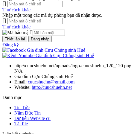
Thử cách khác
Nhập một trong các mã dự phòng bạn đã nhận được.
Thử cách khác
Đăng nhập
Đăng ký
http://cuucshuehn.net/uploads/logo-cuucshuehn_120_120.png
N/A
Gia đình Cựu Chủng sinh Huế
Email:
cuucshuehn@gmail.com
Website:
http://cuucshuehn.net
Danh mục
Tin Tức
Năm Đức Tin
Dữ liệu Website cũ
Tải file
Liên kết website