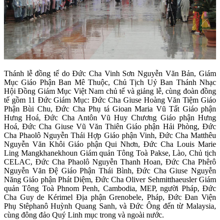
Thánh lễ đồng tế do Đức Cha Vinh Sơn Nguyễn Văn Bản, Giám
Mục Giáo Phận Ban Mê Thuộc, Chủ Tịch Uỷ Ban Thánh Nhạc
Hội Đồng Giám Mục Việt Nam chủ tế và giảng lễ, cùng đoàn đồng
tế gồm 11 Đức Giám Mục: Đức Cha Giuse Hoàng Văn Tiệm Giáo
Phận Bùi Chu, Đức Cha Phụ tá Gioan Maria Vũ Tất Giáo phận
Hưng Hoá, Đức Cha Antôn Vũ Huy Chương Giáo phận Hưng
Hoá, Đức Cha Giuse Vũ Văn Thiên Giáo phận Hải Phòng, Đức
Cha Phaolô Nguyễn Thái Hợp Giáo phận Vinh, Đức Cha Matthêu
Nguyễn Văn Khôi Giáo phận Qui Nhơn, Đức Cha Louis Marie
Ling Mangkhanekhoun Giám quản Tông Toà Pakse, Lào, Chủ tịch
CELAC, Đức Cha Phaolô Nguyễn Thanh Hoan, Đức Cha Phêrô
Nguyễn Văn Đệ Giáo Phận Thái Bình, Đức Cha Giuse Nguyễn
Năng Giáo phận Phát Diệm, Đức Cha Oliver Sehmitthaeusler Giám
quản Tông Toà Phnom Penh, Cambodia, MEP, người Pháp, Đức
Cha Guy de Kérimel Địa phận Grenobele, Pháp, Đức Đan Viện
Phụ Stêphanô Huỳnh Quang Sanh, và Đức Ông đến từ Malaysia,
cùng đông đảo Quý Linh mục trong và ngoài nước.