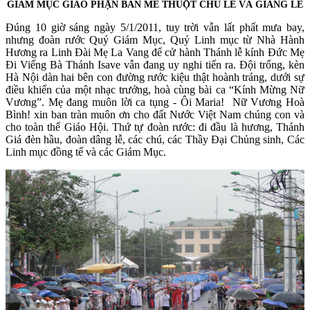
GIÁM MỤC GIÁO PHẬN BAN MÊ THUỘT CHỦ LỄ VÀ GIẢNG LỄ
Đúng 10 giờ sáng ngày 5/1/2011, tuy trời vẫn lất phất mưa bay,
nhưng đoàn rước Quý Giám Mục, Quý Linh mục từ Nhà Hành
Hương ra Linh Đài Mẹ La Vang để cử hành Thánh lễ kính Đức Mẹ
Đi Viếng Bà Thánh Isave vẫn đang uy nghi tiến ra. Đội trống, kèn
Hà Nội dàn hai bên con đường rước kiệu thật hoành tráng, dưới sự
điều khiển của một nhạc trưởng, hoà cùng bài ca “Kính Mừng Nữ
Vương”. Mẹ đang muôn lời ca tụng - Ôi Maria! Nữ Vương Hoà
Bình! xin ban tràn muôn ơn cho đất Nước Việt Nam chúng con và
cho toàn thể Giáo Hội. Thứ tự đoàn rước: đi đầu là hương, Thánh
Giá đèn hầu, đoàn dâng lễ, các chú, các Thầy Đại Chủng sinh, Các
Linh mục đồng tế và các Giám Mục.