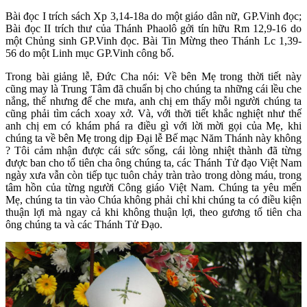
Bài đọc I trích sách Xp 3,14-18a do một giáo dân nữ, GP.Vinh đọc;
Bài đọc II trích thư của Thánh Phaolô gởi tín hữu Rm 12,9-16 do
một Chủng sinh GP.Vinh đọc. Bài Tin Mừng theo Thánh Lc 1,39-
56 do một Linh mục GP.Vinh công bố.
Trong bài giảng lễ, Đức Cha nói: Về bên Mẹ trong thời tiết này
cũng may là Trung Tâm đã chuẩn bị cho chúng ta những cái lều che
nắng, thế nhưng để che mưa, anh chị em thấy mỗi người chúng ta
cũng phải tìm cách xoay xở. Và, với thời tiết khắc nghiệt như thế
anh chị em có khám phá ra điều gì với lời mời gọi của Mẹ, khi
chúng ta về bên Mẹ trong dịp Đại lễ Bế mạc Năm Thánh này không
? Tôi cảm nhận được cái sức sống, cái lòng nhiệt thành đã từng
được ban cho tổ tiên cha ông chúng ta, các Thánh Tử đạo Việt Nam
ngày xưa vẫn còn tiếp tục tuôn chảy tràn trào trong dòng máu, trong
tâm hồn của từng người Công giáo Việt Nam. Chúng ta yêu mến
Mẹ, chúng ta tin vào Chúa không phải chỉ khi chúng ta có điều kiện
thuận lợi mà ngay cả khi không thuận lợi, theo gương tổ tiên cha
ông chúng ta và các Thánh Tử Đạo.