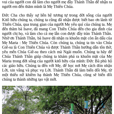
vui của người con đã làm cho người mẹ đầy Thánh Thần để nhận ra
người em đến thăm mình là Mẹ Thiên Chúa.
Đức Cha cho thấy sự liên hệ tương tự trong đời sống của người
Kitô hữu chúng ta, chúng ta cũng đã nhận được biết bao ơn lành từ
Thiên Chúa, qua trung gian của người Mẹ yêu quí của chúng ta. Mẹ
đến thăm bà Isave, đã mang Con Thiên Chúa đến cho gia đình của
người chị họ, và làm cho cả mẹ lẫn con được đầy tràn Thánh Thần.
Nhờ ơn Thánh Thần, bà Isave đã nhận ra khuôn mặt còn ẩn dấu của
Mẹ Maria : Mẹ Thiên Chúa. Còn chúng ta, chúng ta tin vào Chúa
Giê-su là Con Thiên Chúa và được Thánh Thần hướng dẫn tôn thờ,
yêu mến Chúa Giê-su theo cách mà Ngài muốn. Chúng ta hãy để
Chúa Thánh Thần giúp chúng ta khám phá ra khuôn mặt của Mẹ
Maria trong đời sống của người kitô hữu của mình: Đức Bà phù hộ
các giáo hữu. Chúng ta đến với Mẹ, để học nơi Mẹ cách đón nhận
Lời, xin vâng và phục vụ Lời. Thánh Thần đã làm biến đổi Mẹ, từ
một thiếu nữ khiêm hạ thành Mẹ Thiên Chúa, cũng sẽ biến đổi
chúng ta thành những tạo vật mới.