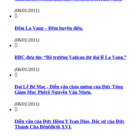
(06/01/2011)
Đêm La Vang – Đêm huyền diệu.
(06/01/2011)
BBC đưa tin: “Bộ trưởng Vatican dự đại lễ La Vang.”
(06/01/2011)
Đại Lễ Bế Mạc - Diễn văn chào mừng của Đức Tổng
Giám Mục Phêrô Nguyễn Văn Nhơn.
(06/01/2011)
Diễn văn của Đức Hồng Y Ivan Dias, Đặc sứ của Đức
Thánh Cha Bênêđictô XVI.