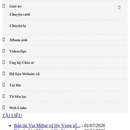
Giải trí
Chuyện cười
Chuyện lạ
Album ảnh
Videoclips
Ủng hộ-Chia sẻ
Dữ liệu Website cũ
Tải file
Tờ liên lạc
Web Links
TÀI LIỆU
Bản tin Vui Mừng và Hy Vọng số...
-
01/07/2026