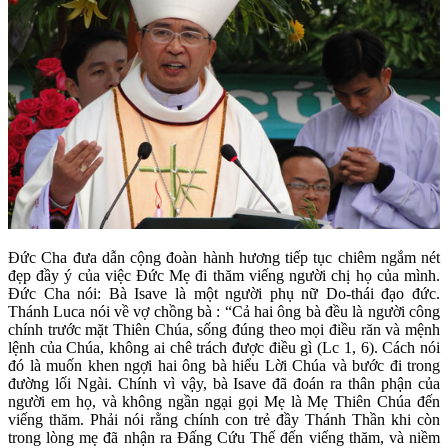
Đức Cha đưa dẫn cộng đoàn hành hương tiếp tục chiêm ngắm nét
đẹp đầy ý của việc Đức Mẹ đi thăm viếng người chị họ của mình.
Đức Cha nói: Bà Isave là một người phụ nữ Do-thái đạo đức.
Thánh Luca nói về vợ chồng bà : “Cả hai ông bà đều là người công
chính trước mặt Thiên Chúa, sống đúng theo mọi điều răn và mệnh
lệnh của Chúa, không ai chê trách được điều gì (Lc 1, 6). Cách nói
đó là muốn khen ngợi hai ông bà hiểu Lời Chúa và bước đi trong
đường lối Ngài. Chính vì vậy, bà Isave đã đoán ra thân phận của
người em họ, và không ngần ngại gọi Mẹ là Mẹ Thiên Chúa đến
viếng thăm. Phải nói rằng chính con trẻ đầy Thánh Thần khi còn
trong lòng mẹ đã nhận ra Đấng Cứu Thế đến viếng thăm, và niềm