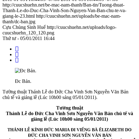
http://cuucshuehn.net/be-mac-nam-thanh/Ban-tin/Tuong-thuat-
Thanh-Le-do-Duc-Cha-Vinh-Son-Nguyen-Van-Ban-chu-te-va-
giang-le-23.html
http://cuucshuehn.net/uploads/be-mac-nam-
thanh/dc-ban.jpg
Cựu Chủng Sinh Huế
http://cuucshuehn.net/uploads/logo-
cuucshuehn_120_120.png
Thứ tư - 05/01/2011 16:44
Đc Bản.
Tường thuật Thánh Lễ do Đức Cha Vinh Sơn Nguyễn Văn Bản
chủ tế và giảng lễ (Lúc 10h00 sáng 05/01/2011).
Tường thuật
Thánh Lễ do Đức Cha Vinh Sơn Nguyễn Văn Bản chủ tế và
giảng lễ (Lúc 10h00 sáng 05/01/2011)
THÁNH LỄ KÍNH ĐỨC MARIA ĐI VIẾNG BÀ ÊLIZABETH DO
ĐỨC CHA VINH SƠN NGUYỄN VĂN BẢN