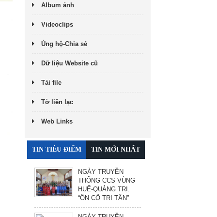
Album ảnh
Videoclips
Ủng hộ-Chia sẻ
Dữ liệu Website cũ
Tải file
Tờ liên lạc
Web Links
TIN TIÊU ĐIỂM
TIN MỚI NHẤT
NGÀY TRUYỀN
THỐNG CCS VÙNG
HUẾ-QUẢNG TRỊ.
“ÔN CỐ TRI TÂN”
NGÀY TRUYỀN