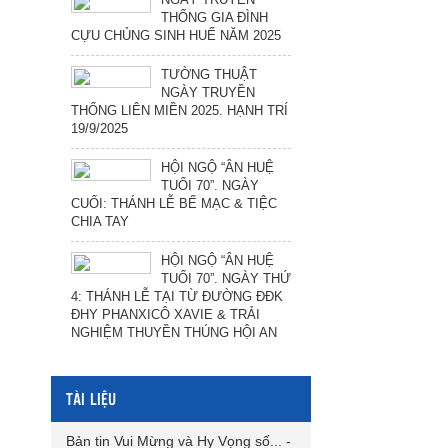
THỐNG GIA ĐÌNH
CỰU CHỦNG SINH HUẾ NĂM 2025
TƯỜNG THUẬT
NGÀY TRUYỀN
THỐNG LIÊN MIỀN 2025. HẠNH TRÍ
19/9/2025
HỘI NGỘ “ÂN HUỆ
TUỔI 70”. NGÀY
CUỐI: THÁNH LỄ BẾ MẠC & TIỆC
CHIA TAY
HỘI NGỘ “ÂN HUỆ
TUỔI 70”. NGÀY THỨ
4: THÁNH LỄ TẠI TỪ ĐƯỜNG ĐĐK
ĐHY PHANXICÔ XAVIE & TRẢI
NGHIỆM THUYỀN THÚNG HỘI AN
TÀI LIỆU
Bản tin Vui Mừng và Hy Vọng số...
-