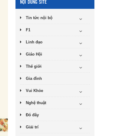
NỘI DUNG SITE
Tin tức nội bộ
F1
Linh đạo
Giáo Hội
Thế giới
Gia đình
Vui Khỏe
Nghệ thuật
Đó đây
Giải trí