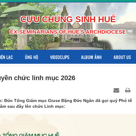
CỰU CHỦNG SINH HUẾ
EX-SEMINARIANS OF HUE'S ARCHDIOCESE
LIÊN LẠC
ỦNG HỘ
VIDEOCLIPS
ALBUM ẢNH
ABOUT US
uyền chức linh mục 2026
o: Đức Tổng Giám mục Giuse Đặng Đức Ngân đã gọi quý Phó tế
âm sau đây lên chức Linh mục: