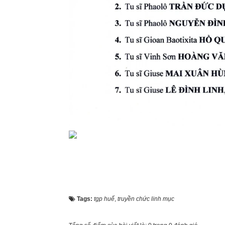
Tags:
tgp huế
,
truyền chức linh mục