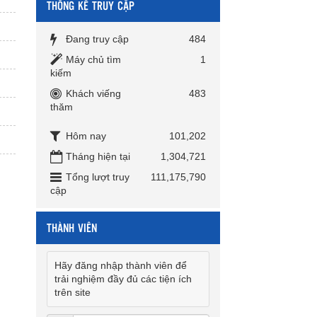
THỐNG KÊ TRUY CẬP
Đang truy cập
484
Máy chủ tìm
1
kiếm
Khách viếng
483
thăm
Hôm nay
101,202
Tháng hiện tại
1,304,721
Tổng lượt truy
111,175,790
cập
THÀNH VIÊN
Hãy đăng nhập thành viên để
trải nghiệm đầy đủ các tiện ích
trên site