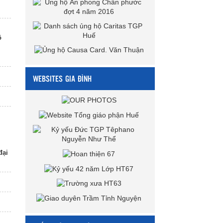
ô
WEBSITES GIA ĐÌNH
đại