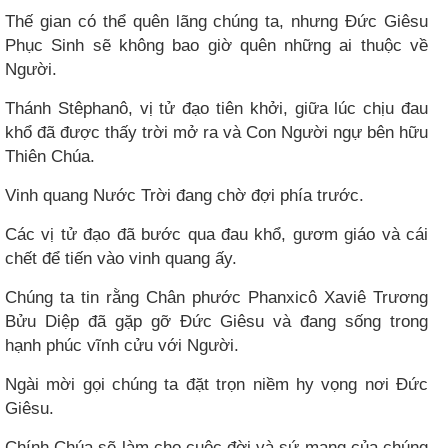
Thế gian có thể quên lãng chúng ta, nhưng Đức Giêsu
Phục Sinh sẽ không bao giờ quên những ai thuộc về
Người.
Thánh Stêphanô, vị tử đạo tiên khởi, giữa lúc chịu đau
khổ đã được thấy trời mở ra và Con Người ngự bên hữu
Thiên Chúa.
Vinh quang Nước Trời đang chờ đợi phía trước.
Các vị tử đạo đã bước qua đau khổ, gươm giáo và cái
chết để tiến vào vinh quang ấy.
Chúng ta tin rằng Chân phước Phanxicô Xaviê Trương
Bửu Diệp đã gặp gỡ Đức Giêsu và đang sống trong
hạnh phúc vĩnh cửu với Người.
Ngài mời gọi chúng ta đặt trọn niềm hy vọng nơi Đức
Giêsu.
Chính Chúa sẽ làm cho cuộc đời và sứ mạng của chúng