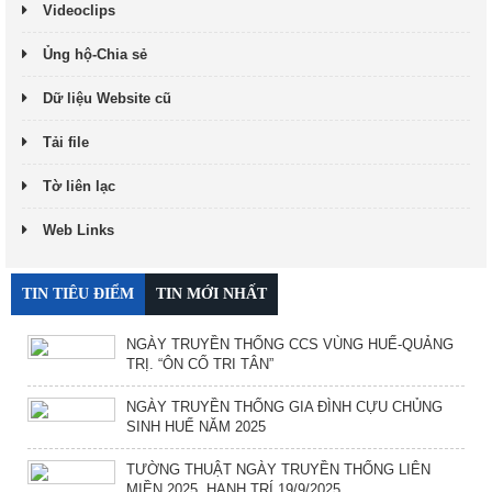
Videoclips
Ủng hộ-Chia sẻ
Dữ liệu Website cũ
Tải file
Tờ liên lạc
Web Links
TIN TIÊU ĐIỂM
TIN MỚI NHẤT
NGÀY TRUYỀN THỐNG CCS VÙNG HUẾ-QUẢNG
TRỊ. “ÔN CỐ TRI TÂN”
NGÀY TRUYỀN THỐNG GIA ĐÌNH CỰU CHỦNG
SINH HUẾ NĂM 2025
TƯỜNG THUẬT NGÀY TRUYỀN THỐNG LIÊN
MIỀN 2025. HẠNH TRÍ 19/9/2025