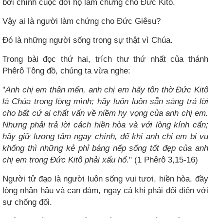
bởi chính cuộc đời họ làm chứng cho Đức Kitô.
Vậy ai là người làm chứng cho Đức Giêsu?
Đó là những người sống trong sự thật vì Chúa.
Trong bài đọc thứ hai, trích thư thứ nhất của thánh
Phêrô Tông đồ, chúng ta vừa nghe:
"
Anh chị em thân mến, anh chị em hãy tôn thờ Đức Kitô
là Chúa trong lòng mình; hãy luôn luôn sẵn sàng trả lời
cho bất cứ ai chất vấn về niềm hy vọng của anh chị em.
Nhưng phải trả lời cách hiền hòa và với lòng kính cẩn;
hãy giữ lương tâm ngay chính, để khi anh chị em bị vu
khống thì những kẻ phỉ báng nếp sống tốt đẹp của anh
chị em trong Đức Kitô phải xấu hổ
." (1 Phêrô 3,15-16)
Người tử đạo là người luôn sống vui tươi, hiền hòa, đầy
lòng nhân hậu và can đảm, ngay cả khi phải đối diện với
sự chống đối.