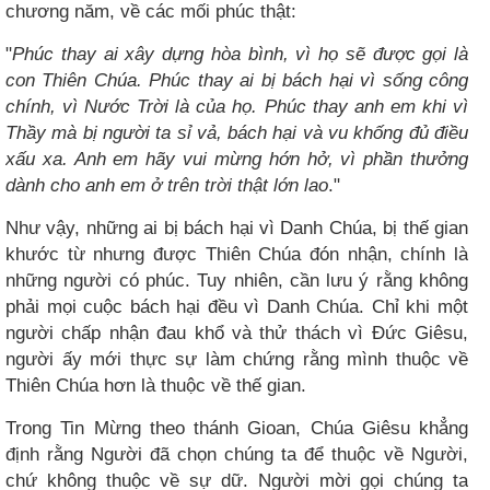
chương năm, về các mối phúc thật:
"
Phúc thay ai xây dựng hòa bình, vì họ sẽ được gọi là
con Thiên Chúa. Phúc thay ai bị bách hại vì sống công
chính, vì Nước Trời là của họ. Phúc thay anh em khi vì
Thầy mà bị người ta sỉ vả, bách hại và vu khống đủ điều
xấu xa. Anh em hãy vui mừng hớn hở, vì phần thưởng
dành cho anh em ở trên trời thật lớn lao
."
Như vậy, những ai bị bách hại vì Danh Chúa, bị thế gian
khước từ nhưng được Thiên Chúa đón nhận, chính là
những người có phúc. Tuy nhiên, cần lưu ý rằng không
phải mọi cuộc bách hại đều vì Danh Chúa. Chỉ khi một
người chấp nhận đau khổ và thử thách vì Đức Giêsu,
người ấy mới thực sự làm chứng rằng mình thuộc về
Thiên Chúa hơn là thuộc về thế gian.
Trong Tin Mừng theo thánh Gioan, Chúa Giêsu khẳng
định rằng Người đã chọn chúng ta để thuộc về Người,
chứ không thuộc về sự dữ. Người mời gọi chúng ta