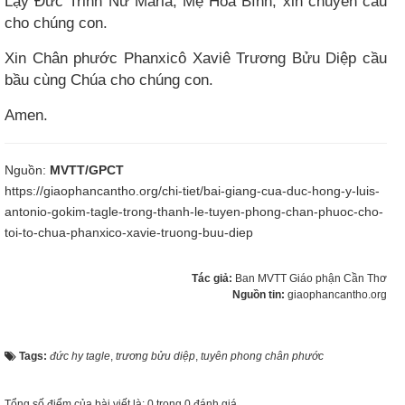
Lạy Đức Trinh Nữ Maria, Mẹ Hòa Bình, xin chuyển cầu
cho chúng con.
Xin Chân phước Phanxicô Xaviê Trương Bửu Diệp cầu
bầu cùng Chúa cho chúng con.
Amen.
Nguồn:
MVTT/GPCT
https://giaophancantho.org/chi-tiet/bai-giang-cua-duc-hong-y-luis-
antonio-gokim-tagle-trong-thanh-le-tuyen-phong-chan-phuoc-cho-
toi-to-chua-phanxico-xavie-truong-buu-diep
Tác giả:
Ban MVTT Giáo phận Cần Thơ
Nguồn tin:
giaophancantho.org
Tags:
đức hy tagle
,
trương bửu diệp
,
tuyên phong chân phước
Tổng số điểm của bài viết là: 0 trong 0 đánh giá