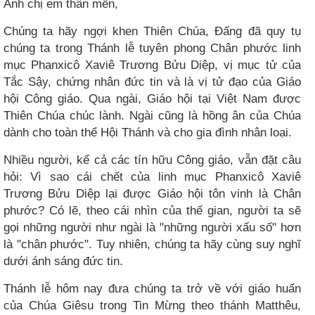
Anh chị em thân mến,
Chúng ta hãy ngợi khen Thiên Chúa, Đấng đã quy tụ
chúng ta trong Thánh lễ tuyên phong Chân phước linh
mục Phanxicô Xaviê Trương Bửu Diệp, vị mục tử của
Tắc Sậy, chứng nhân đức tin và là vị tử đạo của Giáo
hội Công giáo. Qua ngài, Giáo hội tại Việt Nam được
Thiên Chúa chúc lành. Ngài cũng là hồng ân của Chúa
dành cho toàn thể Hội Thánh và cho gia đình nhân loại.
Nhiều người, kể cả các tín hữu Công giáo, vẫn đặt câu
hỏi: Vì sao cái chết của linh mục Phanxicô Xaviê
Trương Bửu Diệp lại được Giáo hội tôn vinh là Chân
phước? Có lẽ, theo cái nhìn của thế gian, người ta sẽ
gọi những người như ngài là "những người xấu số" hơn
là "chân phước". Tuy nhiên, chúng ta hãy cùng suy nghĩ
dưới ánh sáng đức tin.
Thánh lễ hôm nay đưa chúng ta trở về với giáo huấn
của Chúa Giêsu trong Tin Mừng theo thánh Matthêu,