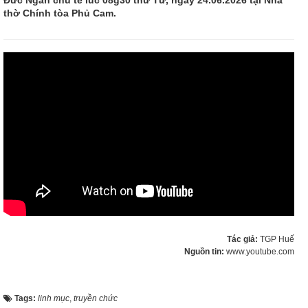
thờ Chính tòa Phủ Cam.
Tác giả:
TGP Huế
Nguồn tin:
www.youtube.com
Tags:
linh mục
,
truyền chức