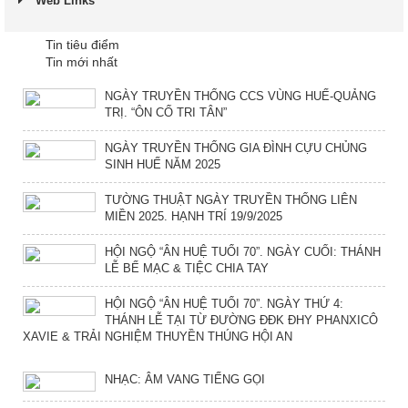
Web Links
Tin tiêu điểm
Tin mới nhất
NGÀY TRUYỀN THỐNG CCS VÙNG HUẾ-QUẢNG
TRỊ. “ÔN CỐ TRI TÂN”
NGÀY TRUYỀN THỐNG GIA ĐÌNH CỰU CHỦNG
SINH HUẾ NĂM 2025
TƯỜNG THUẬT NGÀY TRUYỀN THỐNG LIÊN
MIỀN 2025. HẠNH TRÍ 19/9/2025
HỘI NGỘ “ÂN HUỆ TUỔI 70”. NGÀY CUỐI: THÁNH
LỄ BẾ MẠC & TIỆC CHIA TAY
HỘI NGỘ “ÂN HUỆ TUỔI 70”. NGÀY THỨ 4:
THÁNH LỄ TẠI TỪ ĐƯỜNG ĐĐK ĐHY PHANXICÔ
XAVIE & TRẢI NGHIỆM THUYỀN THÚNG HỘI AN
NHẠC: ÂM VANG TIẾNG GỌI