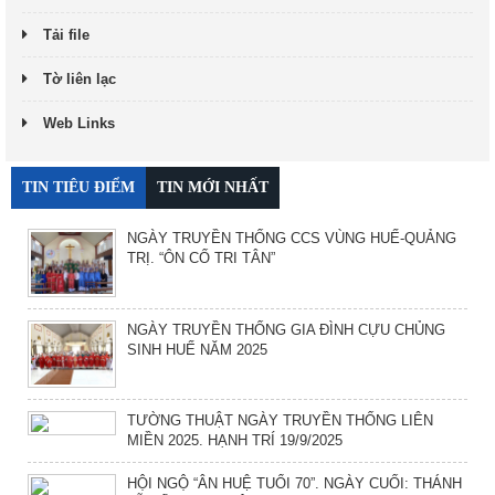
Tải file
Tờ liên lạc
Web Links
TIN TIÊU ĐIỂM
TIN MỚI NHẤT
NGÀY TRUYỀN THỐNG CCS VÙNG HUẾ-QUẢNG
TRỊ. “ÔN CỐ TRI TÂN”
NGÀY TRUYỀN THỐNG GIA ĐÌNH CỰU CHỦNG
SINH HUẾ NĂM 2025
TƯỜNG THUẬT NGÀY TRUYỀN THỐNG LIÊN
MIỀN 2025. HẠNH TRÍ 19/9/2025
HỘI NGỘ “ÂN HUỆ TUỔI 70”. NGÀY CUỐI: THÁNH