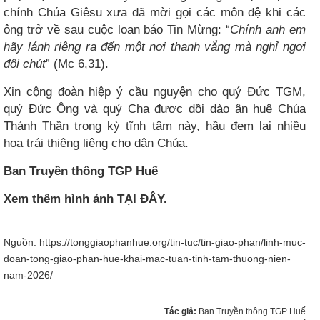
chính Chúa Giêsu xưa đã mời gọi các môn đệ khi các
ông trở về sau cuộc loan báo Tin Mừng: “
Chính anh em
hãy lánh riêng ra đến một nơi thanh vắng mà nghỉ ngơi
đôi chút
” (Mc 6,31).
Xin cộng đoàn hiệp ý cầu nguyện cho quý Đức TGM,
quý Đức Ông và quý Cha được dồi dào ân huệ Chúa
Thánh Thần trong kỳ tĩnh tâm này, hầu đem lại nhiều
hoa trái thiêng liêng cho dân Chúa.
Ban Truyền thông TGP Huế
Xem thêm hình ảnh TẠI ĐÂY.
Nguồn:
https://tonggiaophanhue.org/tin-tuc/tin-giao-phan/linh-muc-
doan-tong-giao-phan-hue-khai-mac-tuan-tinh-tam-thuong-nien-
nam-2026/
Tác giả:
Ban Truyền thông TGP Huế