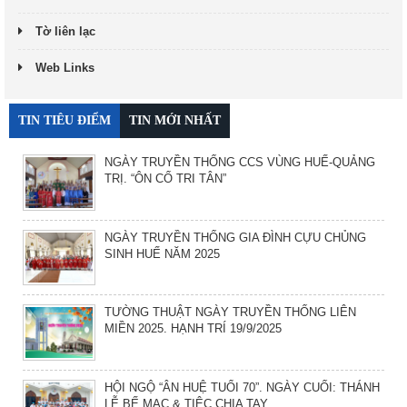
Tờ liên lạc
Web Links
TIN TIÊU ĐIỂM
TIN MỚI NHẤT
NGÀY TRUYỀN THỐNG CCS VÙNG HUẾ-QUẢNG
TRỊ. “ÔN CỐ TRI TÂN”
NGÀY TRUYỀN THỐNG GIA ĐÌNH CỰU CHỦNG
SINH HUẾ NĂM 2025
TƯỜNG THUẬT NGÀY TRUYỀN THỐNG LIÊN
MIỀN 2025. HẠNH TRÍ 19/9/2025
HỘI NGỘ “ÂN HUỆ TUỔI 70”. NGÀY CUỐI: THÁNH
LỄ BẾ MẠC & TIỆC CHIA TAY