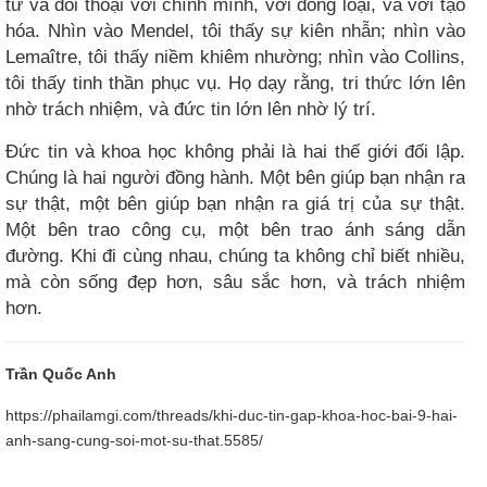
tư và đối thoại với chính mình, với đồng loại, và với tạo
hóa. Nhìn vào Mendel, tôi thấy sự kiên nhẫn; nhìn vào
Lemaître, tôi thấy niềm khiêm nhường; nhìn vào Collins,
tôi thấy tinh thần phục vụ. Họ dạy rằng, tri thức lớn lên
nhờ trách nhiệm, và đức tin lớn lên nhờ lý trí.
Đức tin và khoa học không phải là hai thế giới đối lập.
Chúng là hai người đồng hành. Một bên giúp bạn nhận ra
sự thật, một bên giúp bạn nhận ra giá trị của sự thật.
Một bên trao công cụ, một bên trao ánh sáng dẫn
đường. Khi đi cùng nhau, chúng ta không chỉ biết nhiều,
mà còn sống đẹp hơn, sâu sắc hơn, và trách nhiệm
hơn.
Trần Quốc Anh
https://phailamgi.com/threads/khi-duc-tin-gap-khoa-hoc-bai-9-hai-
anh-sang-cung-soi-mot-su-that.5585/