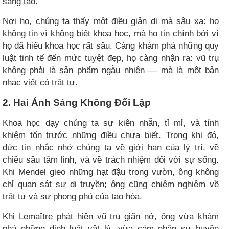
sáng tạo.
Nơi họ, chúng ta thấy một điều giản dị mà sâu xa: họ
không tin vì không biết khoa học, mà họ tin chính bởi vì
họ đã hiểu khoa học rất sâu. Càng khám phá những quy
luật tinh tế đến mức tuyệt đẹp, họ càng nhận ra: vũ trụ
không phải là sản phẩm ngẫu nhiên — mà là một bản
nhạc viết có trật tự.
2. Hai Ánh Sáng Không Đối Lập ​
Khoa học dạy chúng ta sự kiên nhẫn, tỉ mỉ, và tính
khiêm tốn trước những điều chưa biết. Trong khi đó,
đức tin nhắc nhở chúng ta về giới hạn của lý trí, về
chiều sâu tâm linh, và về trách nhiệm đối với sự sống.
Khi Mendel gieo những hạt đậu trong vườn, ông không
chỉ quan sát sự di truyền; ông cũng chiêm nghiệm về
trật tự và sự phong phú của tạo hóa.
Khi Lemaître phát hiện vũ trụ giãn nở, ông vừa khám
phá những định luật vật lý, vừa cảm nhận sự huyền