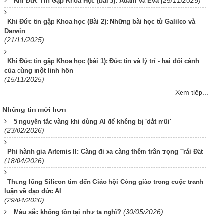
(25/11/2025)
Khi Đức Tin Gặp Khoa Học (bài 3): Adam và Eva
Khi Đức tin gặp Khoa học (Bài 2): Những bài học từ Galileo và
Darwin
(21/11/2025)
Khi Đức tin gặp Khoa học (bài 1): Đức tin và lý trí - hai đôi cánh
của cùng một linh hồn
(15/11/2025)
Xem tiếp...
Những tin mới hơn
5 nguyên tắc vàng khi dùng AI để không bị 'dắt mũi'
(23/02/2026)
Phi hành gia Artemis II: Càng đi xa càng thêm trân trọng Trái Đất
(18/04/2026)
Thung lũng Silicon tìm đến Giáo hội Công giáo trong cuộc tranh
luận về đạo đức AI
(29/04/2026)
(30/05/2026)
Màu sắc không tồn tại như ta nghĩ?