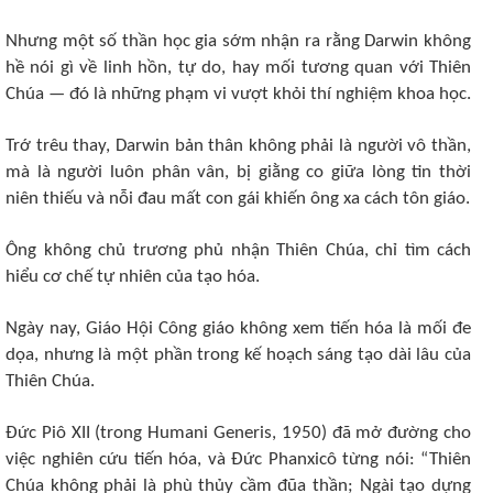
Nhưng một số thần học gia sớm nhận ra rằng Darwin không
hề nói gì về linh hồn, tự do, hay mối tương quan với Thiên
Chúa — đó là những phạm vi vượt khỏi thí nghiệm khoa học.
Trớ trêu thay, Darwin bản thân không phải là người vô thần,
mà là người luôn phân vân, bị giằng co giữa lòng tin thời
niên thiếu và nỗi đau mất con gái khiến ông xa cách tôn giáo.
Ông không chủ trương phủ nhận Thiên Chúa, chỉ tìm cách
hiểu cơ chế tự nhiên của tạo hóa.
Ngày nay, Giáo Hội Công giáo không xem tiến hóa là mối đe
dọa, nhưng là một phần trong kế hoạch sáng tạo dài lâu của
Thiên Chúa.
Đức Piô XII (trong Humani Generis, 1950) đã mở đường cho
việc nghiên cứu tiến hóa, và Đức Phanxicô từng nói: “Thiên
Chúa không phải là phù thủy cầm đũa thần; Ngài tạo dựng