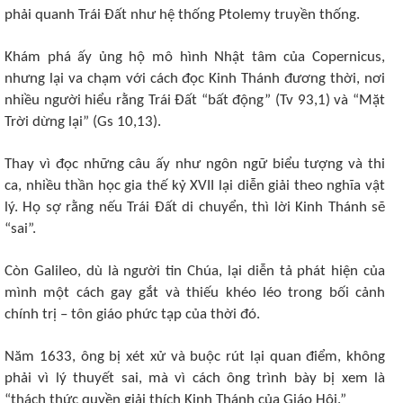
phải quanh Trái Đất như hệ thống Ptolemy truyền thống.
Khám phá ấy ủng hộ mô hình Nhật tâm của Copernicus,
nhưng lại va chạm với cách đọc Kinh Thánh đương thời, nơi
nhiều người hiểu rằng Trái Đất “bất động” (Tv 93,1) và “Mặt
Trời dừng lại” (Gs 10,13).
Thay vì đọc những câu ấy như ngôn ngữ biểu tượng và thi
ca, nhiều thần học gia thế kỷ XVII lại diễn giải theo nghĩa vật
lý. Họ sợ rằng nếu Trái Đất di chuyển, thì lời Kinh Thánh sẽ
“sai”.
Còn Galileo, dù là người tin Chúa, lại diễn tả phát hiện của
mình một cách gay gắt và thiếu khéo léo trong bối cảnh
chính trị – tôn giáo phức tạp của thời đó.
Năm 1633, ông bị xét xử và buộc rút lại quan điểm, không
phải vì lý thuyết sai, mà vì cách ông trình bày bị xem là
“thách thức quyền giải thích Kinh Thánh của Giáo Hội.”