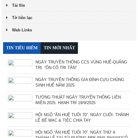
Tải file
Tờ liên lạc
Web Links
TIN TIÊU ĐIỂM
TIN MỚI NHẤT
NGÀY TRUYỀN THỐNG CCS VÙNG HUẾ-QUẢNG
TRỊ. “ÔN CỐ TRI TÂN”
NGÀY TRUYỀN THỐNG GIA ĐÌNH CỰU CHỦNG
SINH HUẾ NĂM 2025
TƯỜNG THUẬT NGÀY TRUYỀN THỐNG LIÊN
MIỀN 2025. HẠNH TRÍ 19/9/2025
HỘI NGỘ “ÂN HUỆ TUỔI 70”. NGÀY CUỐI: THÁNH
LỄ BẾ MẠC & TIỆC CHIA TAY
HỘI NGỘ “ÂN HUỆ TUỔI 70”. NGÀY THỨ 4:
THÁNH LỄ TẠI TỪ ĐƯỜNG ĐĐK ĐHY PHANXICÔ