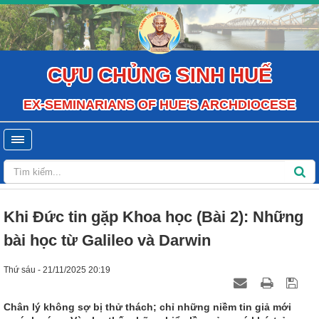
CỰU CHỦNG SINH HUẾ
EX-SEMINARIANS OF HUE'S ARCHDIOCESE
Khi Đức tin gặp Khoa học (Bài 2): Những
bài học từ Galileo và Darwin
Thứ sáu - 21/11/2025 20:19
Chân lý không sợ bị thử thách; chỉ những niềm tin giả mới