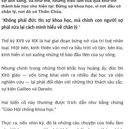
sợ ánh sáng. Và như thế, những hiểu lầm của quá khứ trở
thành bài học cho hiện tại: Đừng sợ khoa học, vì nơi đâu có
chân lý, nơi đó có Thiên Chúa.
“
Không phải đức tin sợ khoa học, mà chính con người sợ
phải sửa lại cách mình hiểu về chân lý
.”​
Thế kỷ XVII và XIX là hai giai đoạn bừng nở của trí tuệ nhân
loại. Một bên, kính thiên văn mở ra bầu trời vô tận; bên kia,
kính hiển vi soi xuống những tế bào đầu tiên của sự sống.
Nhưng chính trong những thời khắc huy hoàng ấy, đức tin
Kitô giáo — vốn từng khai sinh ra nhiều đại học và viện
nghiên cứu — lại phải đối diện với những thử thách sâu sắc:
sự kiện Galileo và Darwin.
Hai biến cố này thường được trích dẫn như bằng chứng
“Giáo Hội chống khoa học.”
Thực ra, nếu nhìn kỹ, đó là những câu chuyện của hiểu lầm