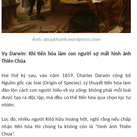
Ảnh: dzuykhanh.wordpress.com
Vụ Darwin: Khi tiến hóa làm con người sợ mất hình ảnh
Thiên Chúa​
Hai thế kỷ sau, vào năm 1859, Charles Darwin công bố
Nguồn gốc các loài (Origin of Species). Lý thuyết tiến hóa làm
đảo lộn cách con người hiểu về sự sống: không phải mỗi loài
được tạo ra độc lập, mà đều có thể tiến hóa qua chọn lọc tự
nhiên.
Lúc đó, nhiều người Kitô hữu hoảng hốt, nghĩ rằng nếu chấp
nhận tiến hóa thì chúng ta không còn là “hình ảnh Thiên
Chúa”.