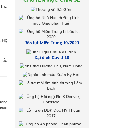
CHUYÊN MỤC CHIA SẺ
 tha
. Họ
Bão lụt Miền Trung 10/2020
Đại dịch Covid-19
hiểu
ương
ress.