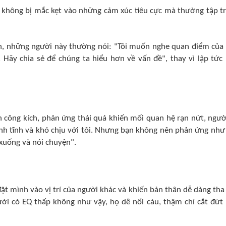
o không bị mắc kẹt vào những cảm xúc tiêu cực mà thường tập t
n, những người này thường nói: "Tôi muốn nghe quan điểm của
 Hãy chia sẻ để chúng ta hiểu hơn về vấn đề", thay vì lập tức
h công kích, phản ứng thái quá khiến mối quan hệ rạn nứt, ngườ
ình tĩnh và khó chịu với tôi. Nhưng bạn không nên phản ứng như
 xuống và nói chuyện".
đặt mình vào vị trí của người khác và khiến bản thân dễ dàng tha
ời có EQ thấp không như vậy, họ dễ nổi cáu, thậm chí cắt đứt