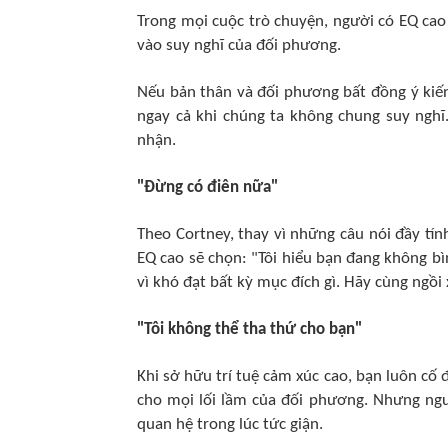
Trong mọi cuộc trò chuyện, người có EQ ca
vào suy nghĩ của đối phương.
Nếu bản thân và đối phương bất đồng ý kiế
ngay cả khi chúng ta không chung suy nghĩ.
nhận.
"Đừng có điên nữa"
Theo Cortney, thay vì những câu nói đầy tín
EQ cao sẽ chọn: "Tôi hiểu bạn đang không b
vì khó đạt bất kỳ mục đích gì. Hãy cùng ngồi
"Tôi không thể tha thứ cho bạn"
Khi sở hữu trí tuệ cảm xúc cao, bạn luôn cố 
cho mọi lối lầm của đối phương. Nhưng ngư
quan hệ trong lúc tức giận.