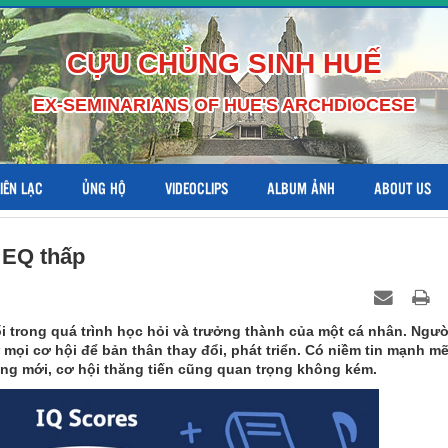
CỰU CHỦNG SINH HUẾ
EX-SEMINARIANS OF HUE'S ARCHDIOCESE
LIÊN LẠC
ỦNG HỘ
VIDEOCLIPS
ALBUM ẢNH
ABOUT US
 EQ thấp
ổi trong quá trình học hỏi và trưởng thành của một cá nhân. Ngườ
ọi cơ hội để bản thân thay đổi, phát triển. Có niềm tin mạnh m
ăng mới, cơ hội thăng tiến cũng quan trọng không kém.