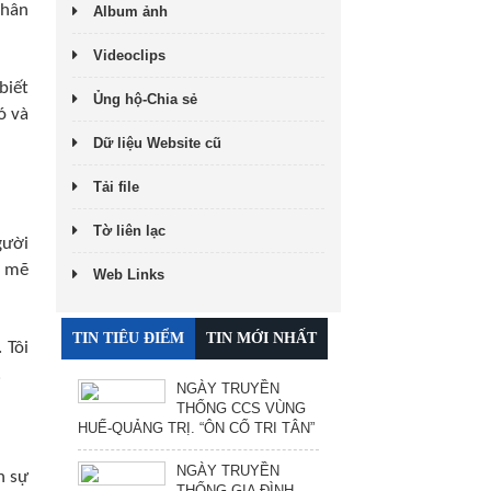
thân
Album ảnh
Videoclips
biết
Ủng hộ-Chia sẻ
ó và
Dữ liệu Website cũ
Tải file
Tờ liên lạc
gười
h mẽ
Web Links
TIN TIÊU ĐIỂM
TIN MỚI NHẤT
 Tôi
.
NGÀY TRUYỀN
THỐNG CCS VÙNG
HUẾ-QUẢNG TRỊ. “ÔN CỐ TRI TÂN”
NGÀY TRUYỀN
n sự
THỐNG GIA ĐÌNH