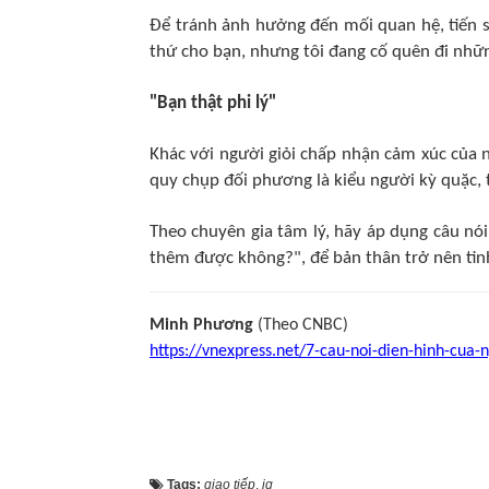
Để tránh ảnh hưởng đến mối quan hệ, tiến sĩ
thứ cho bạn, nhưng tôi đang cố quên đi nhữ
"Bạn thật phi lý"
Khác với người giỏi chấp nhận cảm xúc của 
quy chụp đối phương là kiểu người kỳ quặc, t
Theo chuyên gia tâm lý, hãy áp dụng câu nói
thêm được không?", để bản thân trở nên tin
Minh Phương
(Theo CNBC)
https://vnexpress.net/7-cau-noi-dien-hinh-cua
Tags:
giao tiếp
,
iq