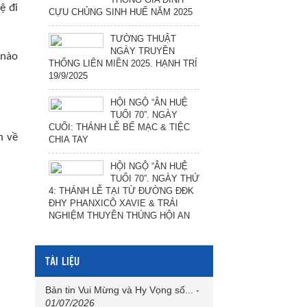
ệ đi
CỰU CHỦNG SINH HUẾ NĂM 2025
TƯỜNG THUẬT
NGÀY TRUYỀN
 nào
THỐNG LIÊN MIỀN 2025. HẠNH TRÍ
19/9/2025
HỘI NGỘ “ÂN HUỆ
TUỔI 70”. NGÀY
CUỐI: THÁNH LỄ BẾ MẠC & TIỆC
n về
CHIA TAY
HỘI NGỘ “ÂN HUỆ
TUỔI 70”. NGÀY THỨ
4: THÁNH LỄ TẠI TỪ ĐƯỜNG ĐĐK
ĐHY PHANXICÔ XAVIE & TRẢI
NGHIỆM THUYỀN THÚNG HỘI AN
TÀI LIỆU
Bản tin Vui Mừng và Hy Vọng số...
-
01/07/2026