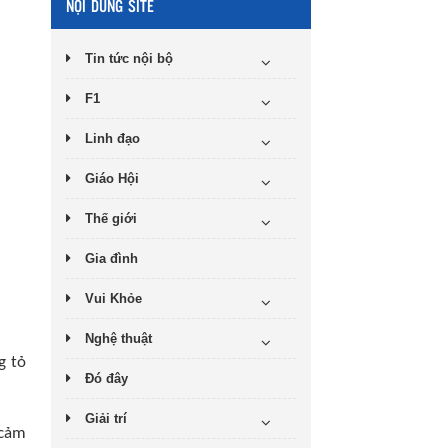
NỘI DUNG SITE
Tin tức nội bộ
F1
Linh đạo
Giáo Hội
Thế giới
Gia đình
Vui Khỏe
Nghệ thuật
g tỏ
Đó đây
Giải trí
 cảm