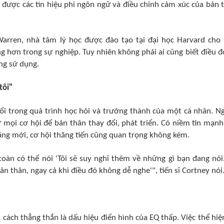
ểu được các tín hiệu phi ngôn ngữ và điều chỉnh cảm xúc của bản 
.Warren, nhà tâm lý học được đào tạo tại đại học Harvard cho 
 hơn trong sự nghiệp. Tuy nhiên không phải ai cũng biết điều đ
ng sử dụng.
tôi"
đổi trong quá trình học hỏi và trưởng thành của một cá nhân. N
 mọi cơ hội để bản thân thay đổi, phát triển. Có niềm tin mạn
ăng mới, cơ hội thăng tiến cũng quan trọng không kém.
oàn có thể nói 'Tôi sẽ suy nghĩ thêm về những gì bạn đang nói.
thân, ngay cả khi điều đó không dễ nghe'", tiến sĩ Cortney nói
cách thẳng thắn là dấu hiệu điển hình của EQ thấp. Việc thể hiệ