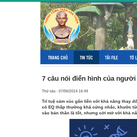
TRANG CHỦ
TIN TỨC
TẢI FILE
TỜ 
7 câu nói điển hình của người
Thứ sáu - 07/06/2024 16:49
Trí tuệ cảm xúc gắn liền với khả năng thay đ
có EQ thấp thường khá cứng nhắc, khước từ m
vào bản thân là tốt, nhưng cởi mở với khả n