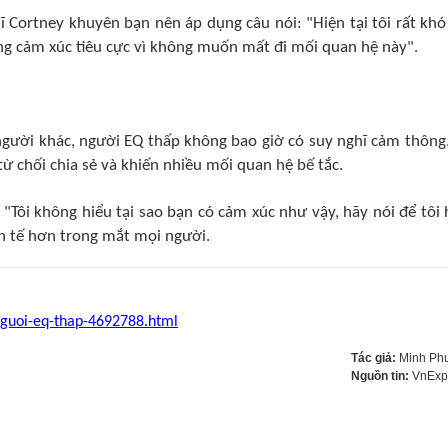
 Cortney khuyên bạn nên áp dụng câu nói: "Hiện tại tôi rất khó
ng cảm xúc tiêu cực vì không muốn mất đi mối quan hệ này".
người khác, người EQ thấp không bao giờ có suy nghĩ cảm thông
ừ chối chia sẻ và khiến nhiều mối quan hệ bế tắc.
 "Tôi không hiểu tại sao bạn có cảm xúc như vậy, hãy nói để tôi 
h tế hơn trong mắt mọi người.
-nguoi-eq-thap-4692788.html
Tác giả:
Minh Ph
Nguồn tin:
VnExp