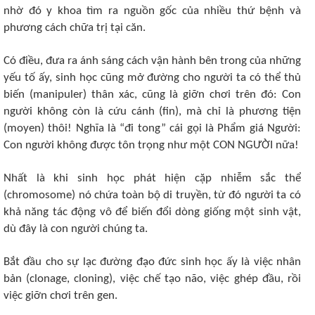
nhờ đó y khoa tìm ra nguồn gốc của nhiều thứ bệnh và
phương cách chữa trị tại căn.
Có điều, đưa ra ánh sáng cách vận hành bên trong của những
yếu tố ấy, sinh học cũng mở đường cho người ta có thể thủ
biến (manipuler) thân xác, cũng là giỡn chơi trên đó: Con
người không còn là cứu cánh (fin), mà chỉ là phương tiện
(moyen) thôi! Nghĩa là “đi tong” cái gọi là Phẩm giá Người:
Con người không được tôn trọng như một CON NGƯỜI nữa!
Nhất là khi sinh học phát hiện cặp nhiễm sắc thể
(chromosome) nó chứa toàn bộ di truyền, từ đó người ta có
khả năng tác động vô để biến đổi dòng giống một sinh vật,
dù đây là con người chúng ta.
Bắt đầu cho sự lạc đường đạo đức sinh học ấy là việc nhân
bản (clonage, cloning), việc chế tạo não, việc ghép đầu, rồi
việc giỡn chơi trên gen.