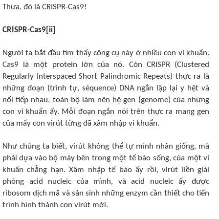
Thưa, đó là CRISPR-Cas9!
CRISPR-Cas9[ii]
Người ta bắt đầu tìm thấy công cụ này ở nhiều con vi khuẩn.
Cas9 là một protein lớn của nó. Còn CRISPR (Clustered
Regularly Interspaced Short Palindromic Repeats) thực ra là
những đoạn (trình tự, séquence) DNA ngắn lặp lại y hệt và
nối tiếp nhau, toàn bộ làm nên hệ gen (genome) của những
con vi khuẩn ấy. Mỗi đoạn ngắn nói trên thực ra mang gen
của mấy con virút từng đã xâm nhập vi khuẩn.
Như chúng ta biết, virút không thể tự mình nhân giống, mà
phải dựa vào bộ máy bên trong một tế bào sống, của một vi
khuẩn chẳng hạn. Xâm nhập tế bào ấy rồi, virút liền giải
phóng acid nucleic của mình, và acid nucleic ấy được
ribosom dịch mã và sản sinh những enzym cần thiết cho tiến
trình hình thành con virút mới.