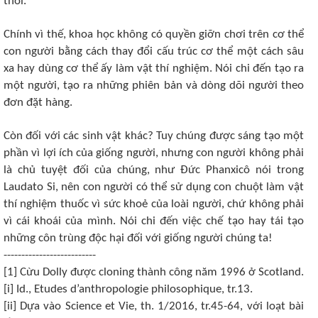
thôi.
Chính vì thế, khoa học không có quyền giỡn chơi trên cơ thể
con người bằng cách thay đổi cấu trúc cơ thể một cách sâu
xa hay dùng cơ thể ấy làm vật thí nghiệm. Nói chi đến tạo ra
một người, tạo ra những phiên bản và dòng dõi người theo
đơn đặt hàng.
Còn đối với các sinh vật khác? Tuy chúng được sáng tạo một
phần vì lợi ích của giống người, nhưng con người không phải
là chủ tuyệt đối của chúng, như Đức Phanxicô nói trong
Laudato Si, nên con người có thể sử dụng con chuột làm vật
thí nghiệm thuốc vì sức khoẻ của loài người, chứ không phải
vì cái khoái của mình. Nói chi đến việc chế tạo hay tái tạo
những côn trùng độc hại đối với giống người chúng ta!
--------------------------
[1] Cừu Dolly được cloning thành công năm 1996 ở Scotland.
[i] Id., Etudes d’anthropologie philosophique, tr.13.
[ii] Dựa vào Science et Vie, th. 1/2016, tr.45-64, với loạt bài