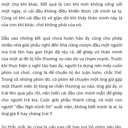
một chú khỉ khác. Kết quả là con khỉ mới không sống nổi
một ngày, vì cái đầu không điều khiển được cái mình xa lạ.
Cũng có khi cái đầu tỏ vẻ giận dữ khi thấy thân mình này là
của con khỉ khác, chứ không phải của nó.
Dẫu sao những kết quả chưa hoàn hảo ấy cũng cho phép
nhiều nhà giải phẫu nghĩ đến khả năng mượn đầu một người
mà trái tim hay gan thận đã rệu rã, để ghép vô thân mình
của một ai đó bị tổn thương sọ não do va chạm mạnh. Trước
khi thực hiện ý nghĩ táo bạo ấy, người ta dựng nên mấy cuốn
phim coi chơi, cũng là để chuẩn bị dư luận luôn, chắc thế.
Trong số những phim đó, có phim kể chuyện một ông già gặp
một thanh niên bị tông xe chấn thương sọ não, ông già ấy, vì
trái tim quá yếu rồi, nên hiến cái đầu còn minh mẫn để ghép
cho người trẻ kia. Cuộc giải phẫu thành công, và một con
người “đầu Ngô mình Sở” xuất viện, không biết mình là ai, là
ông già X hay chàng trai Y.
Sự thắc mắc ấy cũng là vấn nạn rất hay mà bộ phim nêu lên,