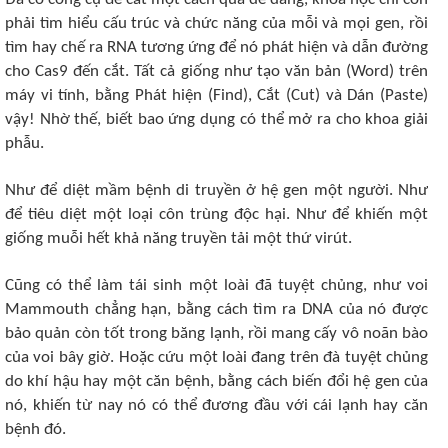
phải tìm hiểu cấu trúc và chức năng của mỗi và mọi gen, rồi
tìm hay chế ra RNA tương ứng để nó phát hiện và dẫn đường
cho Cas9 đến cắt. Tất cả giống như tạo văn bản (Word) trên
máy vi tính, bằng Phát hiện (Find), Cắt (Cut) và Dán (Paste)
vậy! Nhờ thế, biết bao ứng dụng có thể mở ra cho khoa giải
phẫu.
Như để diệt mầm bệnh di truyền ở hệ gen một người. Như
để tiêu diệt một loại côn trùng độc hại. Như để khiến một
giống muỗi hết khả năng truyền tải một thứ virút.
Cũng có thể làm tái sinh một loài đã tuyệt chủng, như voi
Mammouth chẳng hạn, bằng cách tìm ra DNA của nó được
bảo quản còn tốt trong băng lạnh, rồi mang cấy vô noãn bào
của voi bây giờ. Hoặc cứu một loài đang trên đà tuyệt chủng
do khí hậu hay một căn bệnh, bằng cách biến đổi hệ gen của
nó, khiến từ nay nó có thể đương đầu với cái lạnh hay căn
bệnh đó.