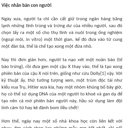
Việc nhân bản con người
Ngày xưa, người ta chỉ cần cất giữ trong ngân hàng băng
lạnh những tinh trùng và trứng dư của nhiều người, sau đó
chọn lấy ra một số cho thụ tinh và nuôi trong ống nghiệm
(ngoại môi, in vitro) một thời gian, kế đó đưa vào tử cung
một đàn bà, thế là chế tạo xong một đứa nhỏ.
Nay thì đơn giản hơn, người ta nạo vét một noãn bào (tế
bào trứng), rồi đưa gen một cậu X thay vào, thế là tạo xong
phiên bản của cậu X nói trên, giống như cừu Dolly[1] vậy. Với
kỹ thuật ấy, thử tưởng tượng xem, một trùm độc tài như
kiểu vua Trụ, Hitler xưa kia, hay một nhóm khủng bố bây giờ,
họ có thể sử dụng DNA của một người to khoẻ và gan dạ để
tạo nên cả mớ phiên bản người này, hầu sử dụng làm đội
lính cảm tử hay kẻ đánh bom liều chết!
Hơn thế, ngày nay một số nhà khoa học còn liên kết với