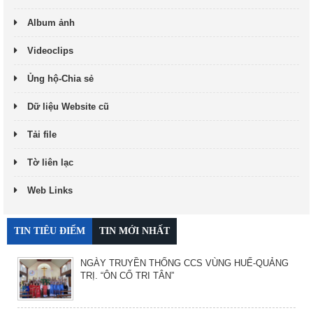
Album ảnh
Videoclips
Ủng hộ-Chia sẻ
Dữ liệu Website cũ
Tải file
Tờ liên lạc
Web Links
TIN TIÊU ĐIỂM
TIN MỚI NHẤT
NGÀY TRUYỀN THỐNG CCS VÙNG HUẾ-QUẢNG
TRỊ. “ÔN CỐ TRI TÂN”