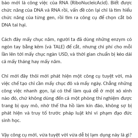
bào mới là công việc của RNA (RiboNucleicAcid). Biết được
chức năng của DNA và RNA rồi, vấn đề còn lại chỉ là tìm hiểu
chức năng của từng gen, rồi tìm ra công cụ để chọn cắt bỏ
DNA tai hại.
Cách đây mấy chục năm, người ta đã dùng những enzym có
ngón tay bằng kẽm (và TALE) để cắt, nhưng chi phí cho mỗi
lần lên tới mấy chục ngàn USD, và thời gian chuẩn bị kéo dài
cả mấy tháng hay mấy năm.
Chỉ mới đây thôi mới phát hiện một công cụ tuyệt vời, mà
việc chế tạo chỉ cần mấy chục đô và mấy ngày. Chẳng những
công việc nhanh gọn, lại có thể làm quá dễ ở một xó xỉnh
nào đó, chứ không dùng đến cả một phòng thí nghiệm được
trang bị quy mô, nhờ thế tha hồ làm kín đáo, không sợ bị
phát hiện và truy tố trước pháp luật khi vi phạm đạo đức
sinh học.
Vậy công cụ mới, vừa tuyệt vời vừa dễ bị lạm dụng này là gì?