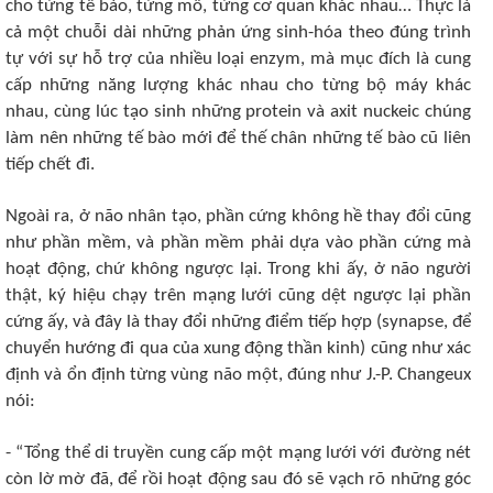
cho từng tế bào, từng mô, từng cơ quan khác nhau… Thực là
cả một chuỗi dài những phản ứng sinh-hóa theo đúng trình
tự với sự hỗ trợ của nhiều loại enzym, mà mục đích là cung
cấp những năng lượng khác nhau cho từng bộ máy khác
nhau, cùng lúc tạo sinh những protein và axit nuckeic chúng
làm nên những tế bào mới để thế chân những tế bào cũ liên
tiếp chết đi.
Ngoài ra, ở não nhân tạo, phần cứng không hề thay đổi cũng
như phần mềm, và phần mềm phải dựa vào phần cứng mà
hoạt động, chứ không ngược lại. Trong khi ấy, ở não người
thật, ký hiệu chạy trên mạng lưới cũng dệt ngược lại phần
cứng ấy, và đây là thay đổi những điểm tiếp hợp (synapse, để
chuyển hướng đi qua của xung động thần kinh) cũng như xác
định và ổn định từng vùng não một, đúng như J.-P. Changeux
nói:
- “Tổng thể di truyền cung cấp một mạng lưới với đường nét
còn lờ mờ đã, để rồi hoạt động sau đó sẽ vạch rõ những góc