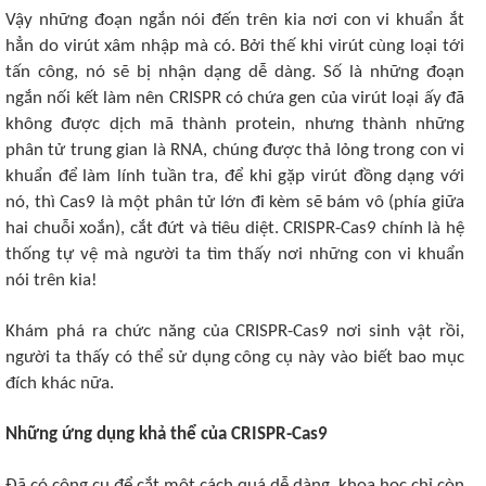
Vậy những đoạn ngắn nói đến trên kia nơi con vi khuẩn ắt
hẳn do virút xâm nhập mà có. Bởi thế khi virút cùng loại tới
tấn công, nó sẽ bị nhận dạng dễ dàng. Số là những đoạn
ngắn nối kết làm nên CRISPR có chứa gen của virút loại ấy đã
không được dịch mã thành protein, nhưng thành những
phân tử trung gian là RNA, chúng được thả lỏng trong con vi
khuẩn để làm lính tuần tra, để khi gặp virút đồng dạng với
nó, thì Cas9 là một phân tử lớn đi kèm sẽ bám vô (phía giữa
hai chuỗi xoắn), cắt đứt và tiêu diệt. CRISPR-Cas9 chính là hệ
thống tự vệ mà người ta tìm thấy nơi những con vi khuẩn
nói trên kia!
Khám phá ra chức năng của CRISPR-Cas9 nơi sinh vật rồi,
người ta thấy có thể sử dụng công cụ này vào biết bao mục
đích khác nữa.
Những ứng dụng khả thể của CRISPR-Cas9
Đã có công cụ để cắt một cách quá dễ dàng, khoa học chỉ còn