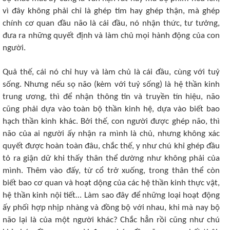
vì đây không phải chỉ là ghép tim hay ghép thận, mà ghép
chính cơ quan đầu não là cái đầu, nó nhận thức, tư tưởng,
đưa ra những quyết định và làm chủ mọi hành động của con
người.
Quả thế, cái nó chỉ huy và làm chủ là cái đầu, cùng với tuỷ
sống. Nhưng nếu sọ não (kèm với tuỷ sống) là hệ thần kinh
trung ương, thì để nhận thông tin và truyền tín hiệu, não
cũng phải dựa vào toàn bộ thần kinh hệ, dựa vào biết bao
hạch thần kinh khác. Bởi thế, con người được ghép não, thì
não của ai người ấy nhận ra mình là chủ, nhưng không xác
quyết được hoàn toàn đâu, chắc thế, y như chú khỉ ghép đầu
tỏ ra giận dữ khi thấy thân thể dường như không phải của
mình. Thêm vào đấy, từ cổ trở xuống, trong thân thể còn
biết bao cơ quan và hoạt dộng của các hệ thần kinh thực vật,
hệ thần kinh nội tiết… Làm sao đây để những loại hoạt động
ấy phối hợp nhịp nhàng và đồng bộ với nhau, khi mà nay bộ
não lại là của một người khác? Chắc hẳn rồi cũng như chú