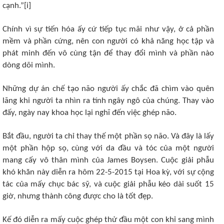
cạnh.”[i]
Chính vì sự tiến hóa ấy cứ tiếp tục mãi như vậy, ở cả phần
mềm và phần cứng, nên con người có khả năng học tập và
phát minh đến vô cùng tận để thay đổi mình và phần nào
dòng dõi mình.
Những dự án chế tạo não người ấy chắc đã chìm vào quên
lãng khi người ta nhìn ra tính ngây ngô của chúng. Thay vào
đấy, ngày nay khoa học lại nghĩ đến việc ghép não.
Bắt đầu, người ta chỉ thay thế một phần sọ não. Và đây là lấy
một phần hộp sọ, cùng với da đầu và tóc của một người
mang cấy vô thân mình của James Boysen. Cuộc giải phẫu
khó khăn này diễn ra hôm 22-5-2015 tại Hoa kỳ, với sự cộng
tác của mấy chục bác sỹ, và cuộc giải phẫu kéo dài suốt 15
giờ, nhưng thành công được cho là tốt đẹp.
Kế đó diễn ra mấy cuộc ghép thử đầu một con khỉ sang mình