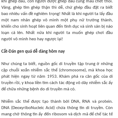
khỉ ghép đầu, con người được ghép đầu cũng mau chết thôi.
Vâng, ghép tim ghép thận thì dễ, chứ ghép đầu đặt ra biết
bao nhiêu vấn đề nghiêm trọng! Nhất là khi người ta lấy đầu
một nam nhân ghép vô mình một phụ nữ trưởng thành,
khiến cho sinh hoạt liên quan đến tình dục và sinh sản bị náo
loạn cả lên. Nhất nữa khi người ta muốn ghép chơi đầu
người vô mình heo hay ngược lại!
Cắt-Dán gen quá dễ dàng hôm nay
Như chúng ta biết, nguồn gốc di truyền tập trung ở những
cặp chuỗi xoắn nhiễm sắc thể (chromosome), mà khoa học
phát hiện ngay từ năm 1953. Khám phá ra căn gốc của di
truyền rồi, y khoa liền tìm cách tác động vô dây nhiễm sắc ấy
để chữa những bệnh do di truyền mà có.
Nhiễm sắc thể được tạo thành bởi DNA, RNA và protein.
DNA (DeoxyriboNucleic Acid) chứa thông tin di truyền. Còn
mang chở thông tin ấy đến ribosom và dịch mã để chế tác tế