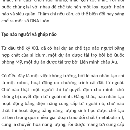
nhau, tìm cách chọn lựa những mẫu gen tốt nhất, rồi nối
buộc chúng lại với nhau để chế tác nên một loại người hoàn
hảo và siêu quần. Thậm chí nếu cần, có thể biến đổi hay sáng
chế ra một số DNA luôn.
Tạo não người và ghép não
Từ đầu thế kỷ XXI, đã có hai dự án chế tạo não người bằng
hợp chất của silicium, một dự án được tài trợ bởi bộ Quốc
phòng Mỹ, một dự án được tài trợ bởi Liên minh châu Âu.
Có điều đây là một việc không tưởng, bởi lẽ não nhân tạo chỉ
là một robot, hoạt động do chương trình cài đặt từ ngoài.
Chứ não thật một người thì tự quyết định cho mình, chứ
không bị quyết định từ ngoài mình. Đằng khác, não nhân tạo
hoạt động bằng điện năng cung cấp từ ngoài nó, chứ não
thật thì hoạt động bằng năng lượng sinh học được chế tạo
từ bên trong qua nhiều giai đoạn trao đổi chất (metabolism),
cũng là chuyển hoá năng lượng, rồi được mang tới cung cấp