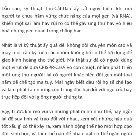
Dẫu sao, kỹ thuật Tìm-Cắt-Dán ấy rất nguy hiểm khi mà
người ta chưa nắm vững chức năng của mọi gen (và RNA),
khiến một sai lầm hay rủi ro có thể gây ung thư hay vô hiệu
hoá những gen quan trọng chẳng hạn.
Nhất là vì kỹ thuật ấy quá dễ, không đòi chuyên môn cao và
máy móc cầu kỳ, nên các nhóm khủng bố có thể lợi dụng để
gieo kinh hoàng cho thế giới. Mà thật sự đã có người dùng
một virút để đưa CRISPR-Cas9 vô con chuột, nhằm phát triển
một ung thư người; lại có người khác biến đổi gen một loại
nấm để chế tạo ma tuý. Mai ngày biết đâu rồi họ sẽ chế tạo
và làm phát tán những côn trùng độc hại đối với ngũ cốc hay
trực tiếp đối với giống người chúng ta.
Vậy, trước khi reo vui vì những phát minh như thế, hãy ngồi
lại để suy tính và trao đổi với nhau, xem xét những hậu quả
tốt xấu gì có thể xảy ra, xem hành động thế nào mới hợp đạo
đức sinh học, và làm thế nào để pháp luật có thể ngăn ngừa