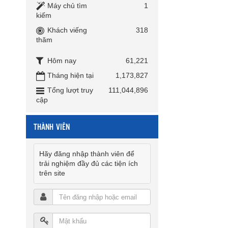
Máy chủ tìm
1
kiếm
Khách viếng
318
thăm
Hôm nay
61,221
Tháng hiện tại
1,173,827
Tổng lượt truy
111,044,896
cập
THÀNH VIÊN
Hãy đăng nhập thành viên để
trải nghiệm đầy đủ các tiện ích
trên site