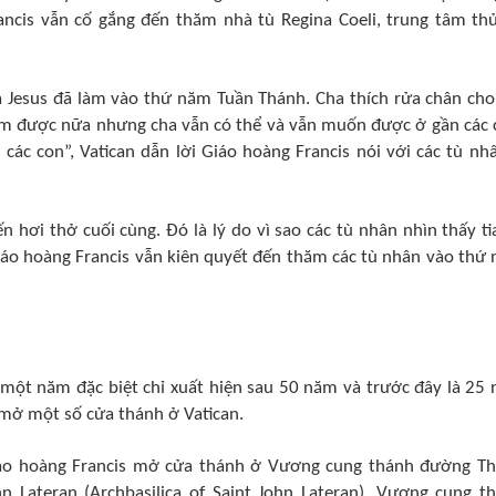
ncis vẫn cố gắng đến thăm nhà tù Regina Coeli, trung tâm th
a Jesus đã làm vào thứ năm Tuần Thánh. Cha thích rửa chân cho
làm được nữa nhưng cha vẫn có thể và vẫn muốn được ở gần các 
các con”, Vatican dẫn lời Giáo hoàng Francis nói với các tù nh
n hơi thở cuối cùng. Đó là lý do vì sao các tù nhân nhìn thấy ti
iáo hoàng Francis vẫn kiên quyết đến thăm các tù nhân vào thứ
một năm đặc biệt chỉ xuất hiện sau 50 năm và trước đây là 25
mở một số cửa thánh ở Vatican.
iáo hoàng Francis mở cửa thánh ở Vương cung thánh đường T
 Lateran (Archbasilica of Saint John Lateran), Vương cung t