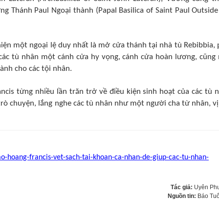
 Thánh Paul Ngoại thành (Papal Basilica of Saint Paul Outside
ện một ngoại lệ duy nhất là mở cửa thánh tại nhà tù Rebibbia, 
các tù nhân một cánh cửa hy vọng, cánh cửa hoàn lương, cũng
ành cho các tội nhân.
cis từng nhiều lần trăn trở về điều kiện sinh hoạt của các tù 
 trò chuyện, lắng nghe các tù nhân như một người cha từ nhân, vị
iao-hoang-francis-vet-sach-tai-khoan-ca-nhan-de-giup-cac-tu-nhan-
Tác giả:
Uyên Ph
Nguồn tin:
Báo Tuổ