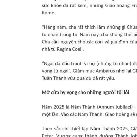
sức khỏe đã rất kém, nhưng Giáo hoàng Fra
Rome.
“Hằng năm, cha rất thích làm những gì Chú
tù nhân trong tù. Năm nay, cha không thể 
Cha cầu nguyện cho các con và gia đình của 
nhà tù Regina Coeli.
“Ngài đã đấu tranh vì họ (những tù nhân) đế
vọng từ ngài”, Giám mục Ambarus nhớ lại G
Tuần Thánh vừa qua dù đã rất yếu.
Mở cửa hy vọng cho những người tội lỗi
Năm 2025 là Năm Thánh (Annum Jubilaei) - 
một lần. Vào các Năm Thánh, Giáo hoàng sẽ 
Theo sắc chỉ thiết lập Năm Thánh 2025, G
Peter, Vương cung thánh đường Thánh John