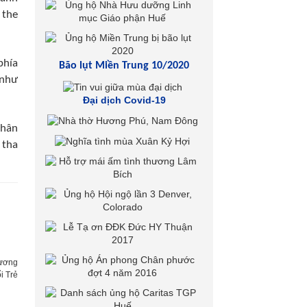
 the
phía
Bão lụt Miền Trung 10/2020
 như
Đại dịch Covid-19
nhân
 tha
ương
i Trẻ