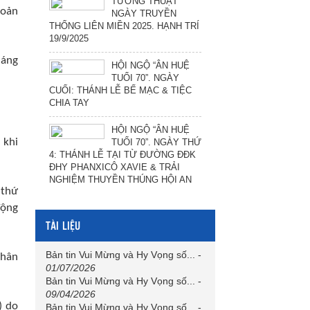
TƯỜNG THUẬT
hoản
NGÀY TRUYỀN
THỐNG LIÊN MIỀN 2025. HẠNH TRÍ
19/9/2025
háng
HỘI NGỘ “ÂN HUỆ
TUỔI 70”. NGÀY
CUỐI: THÁNH LỄ BẾ MẠC & TIỆC
CHIA TAY
HỘI NGỘ “ÂN HUỆ
 khi
TUỔI 70”. NGÀY THỨ
4: THÁNH LỄ TẠI TỪ ĐƯỜNG ĐĐK
ĐHY PHANXICÔ XAVIE & TRẢI
NGHIỆM THUYỀN THÚNG HỘI AN
 thứ
động
TÀI LIỆU
Bản tin Vui Mừng và Hy Vọng số...
-
chân
01/07/2026
Bản tin Vui Mừng và Hy Vọng số...
-
09/04/2026
) do
Bản tin Vui Mừng và Hy Vọng số...
-