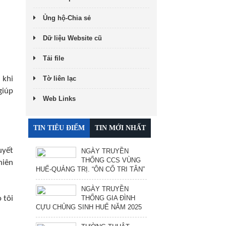
Ủng hộ-Chia sẻ
Dữ liệu Website cũ
Tải file
Tờ liên lạc
 khi
giúp
Web Links
TIN TIÊU ĐIỂM
TIN MỚI NHẤT
uyết
NGÀY TRUYỀN
THỐNG CCS VÙNG
niên
HUẾ-QUẢNG TRỊ. “ÔN CỐ TRI TÂN”
NGÀY TRUYỀN
THỐNG GIA ĐÌNH
 tôi
CỰU CHỦNG SINH HUẾ NĂM 2025