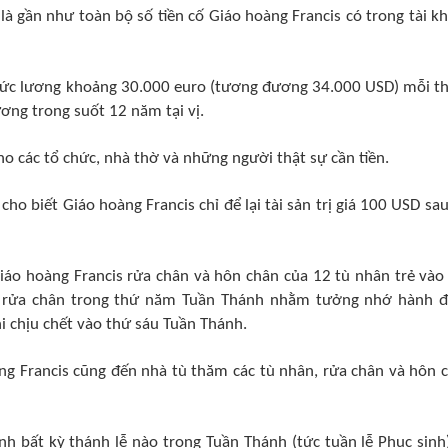
là gần như toàn bộ số tiền cố Giáo hoàng Francis có trong tài k
c lương khoảng 30.000 euro (tương đương 34.000 USD) mỗi t
ơng trong suốt 12 năm tại vị.
o các tổ chức, nhà thờ và những người thật sự cần tiền.
ho biết Giáo hoàng Francis chỉ để lại tài sản trị giá 100 USD sau
iáo hoàng Francis rửa chân và hôn chân của 12 tù nhân trẻ vào
c rửa chân trong thứ năm Tuần Thánh nhằm tưởng nhớ hành 
i chịu chết vào thứ sáu Tuần Thánh.
ng Francis cũng đến nhà tù thăm các tù nhân, rửa chân và hôn 
h bất kỳ thánh lễ nào trong Tuần Thánh (tức tuần lễ Phục sinh