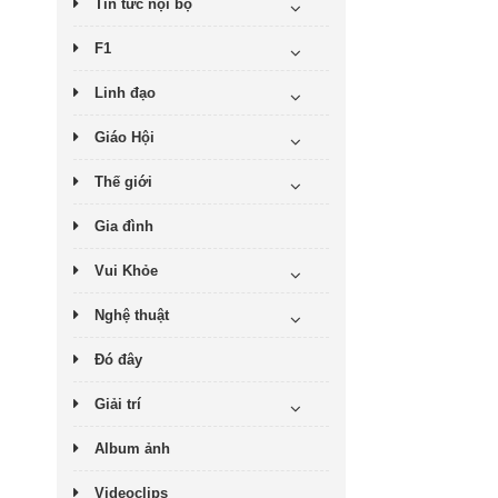
Tin tức nội bộ
F1
Linh đạo
Giáo Hội
Thế giới
Gia đình
Vui Khỏe
Nghệ thuật
Đó đây
Giải trí
Album ảnh
Videoclips