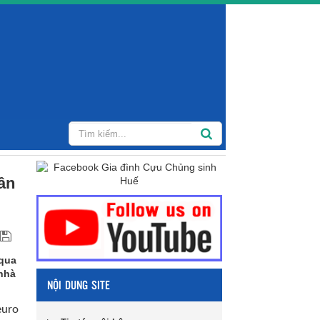
hân
 qua
 nhà
NỘI DUNG SITE
euro