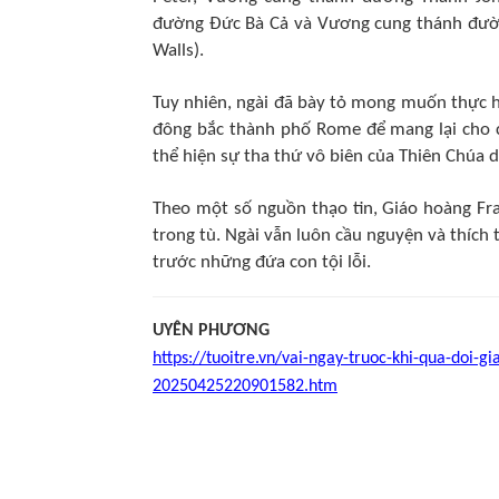
đường Đức Bà Cả và Vương cung thánh đường
Walls).
Tuy nhiên, ngài đã bày tỏ mong muốn thực hi
đông bắc thành phố Rome để mang lại cho 
thể hiện sự tha thứ vô biên của Thiên Chúa d
Theo một số nguồn thạo tin, Giáo hoàng Fran
trong tù. Ngài vẫn luôn cầu nguyện và thích
trước những đứa con tội lỗi.
UYÊN PHƯƠNG
https://tuoitre.vn/vai-ngay-truoc-khi-qua-doi-g
20250425220901582.htm