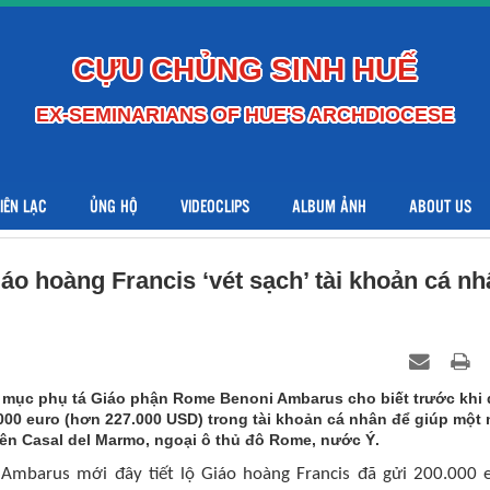
CỰU CHỦNG SINH HUẾ
EX-SEMINARIANS OF HUE'S ARCHDIOCESE
LIÊN LẠC
ỦNG HỘ
VIDEOCLIPS
ALBUM ẢNH
ABOUT US
iáo hoàng Francis ‘vét sạch’ tài khoản cá n
ám mục phụ tá Giáo phận Rome Benoni Ambarus cho biết trước khi
.000 euro (hơn 227.000 USD) trong tài khoản cá nhân để giúp một
iên Casal del Marmo, ngoại ô thủ đô Rome, nước Ý.
mbarus mới đây tiết lộ Giáo hoàng Francis đã gửi 200.000 