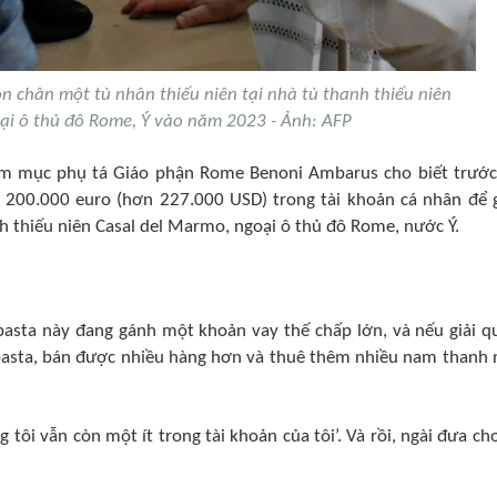
n chân một tù nhân thiếu niên tại nhà tù thanh thiếu niên
ại ô thủ đô Rome, Ý vào năm 2023 - Ảnh: AFP
m mục phụ tá Giáo phận Rome Benoni Ambarus cho biết trước
ửi 200.000 euro (hơn 227.000 USD) trong tài khoản cá nhân để 
h thiếu niên Casal del Marmo, ngoại ô thủ đô Rome, nước Ý.
 pasta này đang gánh một khoản vay thế chấp lớn, và nếu giải q
pasta, bán được nhiều hàng hơn và thuê thêm nhiều nam thanh 
g tôi vẫn còn một ít trong tài khoản của tôi’. Và rồi, ngài đưa cho