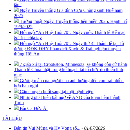
tân”
Ngày Truyền thống Gia đình Cựu Chủng sinh Huế năm
2025
Tường thuật Ngày Truyền thống liên miền 2025. Hạnh Trí
19/9/2025
Hội ngộ “Ân Huệ Tuổi 70”. Ngày cuối: Thánh lễ Bế mạc
& Tiệc chia tay
Hội ngộ “Ân Huệ Tuổi 70”. Ngày thứ 4: Thánh lễ tại Từ
đường ĐĐK ĐHY Phanxicô Xavie & Trải nghiệm thuyền
thúng Hội An
7 giáo xứ tại Crookston, Minnesota, sẽ không còn cử hành
Thánh lễ Chúa nhật trong kế hoạch tái tổ chức do thiếu linh
mục
Gương mẫu của người cha ảnh hưởng đến con trai nhiều
hơn bạn nghĩ
Câu chuyện buổi sáng tại một bệnh viện
Những phát hiên bất ngờ về AND của khăn liệm thành
Turin
Bài Ca Đức Ái
TÀI LIỆU
Bản tin Vui Mừng và Hy Vọng số...
-
01/07/2026