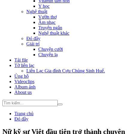
Vitamin tâm hồn
Y học
Nghệ thuật
Vườn thơ
Âm nhạc
Truyện ngắn
Nghệ thuật khác
Đó đây
Giải trí
Chuyện cười
Chuyện lạ
Tải file
Tờ liên lạc
Liên Lạc Gia đình Cựu Chủng Sinh Huế.
Ủng hộ
Videoclips
Album ảnh
About us
Trang chủ
Đó đây
Nữ kỹ sư Việt đầu tiên trở thành chuyên