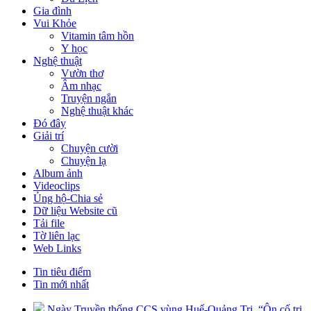
Gia đình
Vui Khỏe
Vitamin tâm hồn
Y học
Nghệ thuật
Vườn thơ
Âm nhạc
Truyện ngắn
Nghệ thuật khác
Đó đây
Giải trí
Chuyện cười
Chuyện lạ
Album ảnh
Videoclips
Ủng hộ-Chia sẻ
Dữ liệu Website cũ
Tải file
Tờ liên lạc
Web Links
Tin tiêu điểm
Tin mới nhất
Ngày Truyền thống CCS vùng Huế-Quảng Trị. “Ôn cố tri