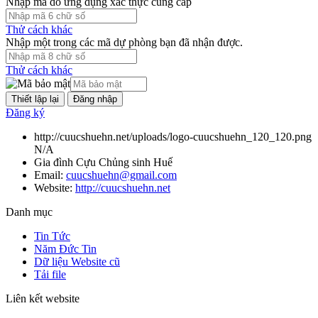
Nhập mã do ứng dụng xác thực cung cấp
Thử cách khác
Nhập một trong các mã dự phòng bạn đã nhận được.
Thử cách khác
Đăng nhập
Đăng ký
http://cuucshuehn.net/uploads/logo-cuucshuehn_120_120.png
N/A
Gia đình Cựu Chủng sinh Huế
Email:
cuucshuehn@gmail.com
Website:
http://cuucshuehn.net
Danh mục
Tin Tức
Năm Đức Tin
Dữ liệu Website cũ
Tải file
Liên kết website