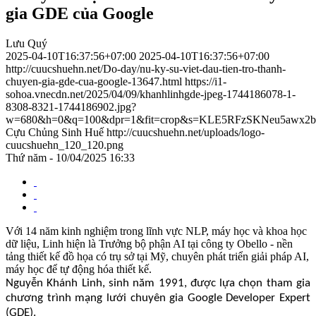
gia GDE của Google
Lưu Quý
2025-04-10T16:37:56+07:00
2025-04-10T16:37:56+07:00
http://cuucshuehn.net/Do-day/nu-ky-su-viet-dau-tien-tro-thanh-
chuyen-gia-gde-cua-google-13647.html
https://i1-
sohoa.vnecdn.net/2025/04/09/khanhlinhgde-jpeg-1744186078-1-
8308-8321-1744186902.jpg?
w=680&h=0&q=100&dpr=1&fit=crop&s=KLE5RFzSKNeu5awx2
Cựu Chủng Sinh Huế
http://cuucshuehn.net/uploads/logo-
cuucshuehn_120_120.png
Thứ năm - 10/04/2025 16:33
Với 14 năm kinh nghiệm trong lĩnh vực NLP, máy học và khoa học
dữ liệu, Linh hiện là Trưởng bộ phận AI tại công ty Obello - nền
tảng thiết kế đồ họa có trụ sở tại Mỹ, chuyên phát triển giải pháp AI,
máy học để tự động hóa thiết kế.
Nguyễn Khánh Linh, sinh năm 1991, được lựa chọn tham gia
chương trình mạng lưới chuyên gia Google Developer Expert
(GDE).