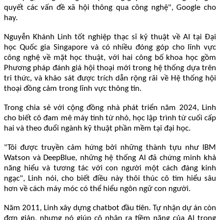
quyết các vấn đề xã hội thông qua công nghệ", Google cho
hay.
Nguyễn Khánh Linh tốt nghiệp thạc sĩ kỹ thuật về AI tại Đại
học Quốc gia Singapore và có nhiều đóng góp cho lĩnh vực
công nghệ về mặt học thuật, với hai công bố khoa học gồm
Phương pháp đánh giá hội thoại mới trong hệ thống dựa trên
tri thức, và khảo sát được trích dẫn rộng rãi về Hệ thống hội
thoại đồng cảm trong lĩnh vực thông tin.
Trong chia sẻ với cộng đồng nhà phát triển năm 2024, Linh
cho biết cô đam mê máy tính từ nhỏ, học lập trình từ cuối cấp
hai và theo đuổi ngành kỹ thuật phần mềm tại đại học.
"Tôi được truyền cảm hứng bởi những thành tựu như IBM
Watson và DeepBlue, những hệ thống AI đã chứng minh khả
năng hiểu và tương tác với con người một cách đáng kinh
ngạc", Linh nói, cho biết điều này thôi thúc cô tìm hiểu sâu
hơn về cách máy móc có thể hiểu ngôn ngữ con người.
Năm 2011, Linh xây dựng chatbot đầu tiên. Tự nhận dự án còn
đơn giản, nhưng nó giúp cô nhận ra tiềm năng của AI trong