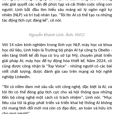
việc giải quyết các vấn đề phức tạp và cải thiện cuộc sống con
người. Linh bắt đầu tìm hiểu sâu mảng xử lý ngôn ngữ tự
nhiên (NLP) và trí tuệ nhân tạo. "Tôi tin AI có thể tạo ra những
tác động tích cực đáng kể", cô nói.
Nguyễn Khánh Linh. Ảnh: NVCC
Với 14 năm kinh nghiệm trong lĩnh vực NLP, máy học và khoa
học dữ liệu, Linh hiện là Trưởng bộ phận AI tại công ty Obello -
nền tảng thiết kế đồ họa có trụ sở tại Mỹ, chuyên phát triển
giải pháp AI, máy học để tự động hóa thiết kế. Năm 2024, cô
cũng được công nhận là "Top Voice" - những người có các bài
viết chất lượng, được đánh giá cao trên mạng xã hội nghề
nghiệp LinkedIn.
"Tôi có niềm đam mê sâu sắc với công nghệ, đặc biệt là AI, và
tôi tin có thể đóng góp tích cực cho xã hội thông qua những
tiến bộ công nghệ một cách có trách nhiệm", Linh nói. "Mục
tiêu của tôi là giúp phát triển và triển khai hệ thống AI không
chỉ mang tính đổi mới mà còn có đạo đức, an toàn và hữu ích
cho mọi người".