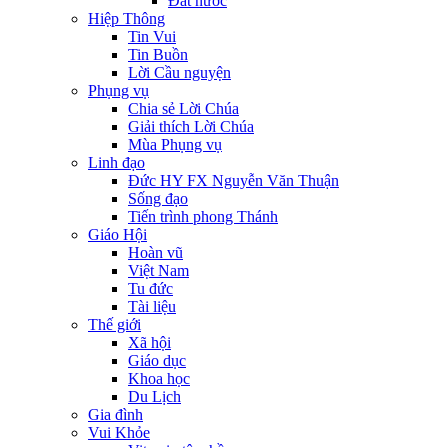
Đất nước
Hiệp Thông
Tin Vui
Tin Buồn
Lời Cầu nguyện
Phụng vụ
Chia sẻ Lời Chúa
Giải thích Lời Chúa
Mùa Phụng vụ
Linh đạo
Đức HY FX Nguyễn Văn Thuận
Sống đạo
Tiến trình phong Thánh
Giáo Hội
Hoàn vũ
Việt Nam
Tu đức
Tài liệu
Thế giới
Xã hội
Giáo dục
Khoa học
Du Lịch
Gia đình
Vui Khỏe