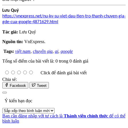
Lưu Quý
https://vnexpress.net/nu-ky-su-viet-dau-tien-tro-thanh-chuyen-gia-
gde-cua-google-4871629.html
Tác giả:
Lưu Quý
Nguồn tin:
VnExpress.
Tags:
việt nam
,
chuyên gia
,
ai
,
google
Tổng số điểm của bài viết là: 0 trong 0 đánh giá
Click để đánh giá bài viết
Chia sẻ:
Facebook
Tweet
Ý kiến bạn đọc
Bạn cần đăng nhập với tư cách là
Thành viên chính thức
để có thể
bình luận