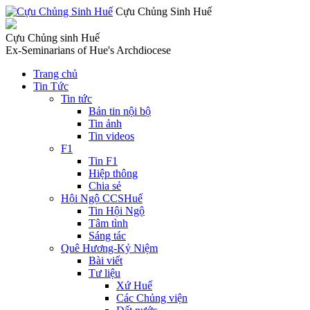
Cựu Chủng Sinh Huế
Cựu Chủng sinh Huế
Ex-Seminarians of Hue's Archdiocese
Trang chủ
Tin Tức
Tin tức
Bản tin nội bộ
Tin ảnh
Tin videos
F1
Tin F1
Hiệp thông
Chia sẻ
Hội Ngộ CCSHuế
Tin Hội Ngộ
Tâm tình
Sáng tác
Quê Hương-Kỷ Niệm
Bài viết
Tư liệu
Xứ Huế
Các Chủng viện