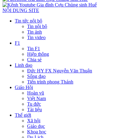
NỘI DUNG SITE
Tin tức nội bộ
Tin nội bộ
Tin ảnh
Tin video
F1
Tin F1
Hiệp thông
Chia sẻ
Linh đạo
Đức HY FX Nguyễn Văn Thuận
Sống đạo
Tiến trình phong Thánh
Giáo Hội
Hoàn vũ
Việt Nam
Tu đức
Tài liệu
Thế giới
Xã hội
Giáo dục
Khoa học
Du Lịch