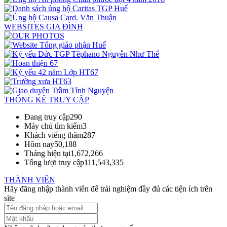
WEBSITES GIA ĐÌNH
THỐNG KÊ TRUY CẬP
Đang truy cập
290
Máy chủ tìm kiếm
3
Khách viếng thăm
287
Hôm nay
50,188
Tháng hiện tại
1,672,266
Tổng lượt truy cập
111,543,335
THÀNH VIÊN
Hãy đăng nhập thành viên để trải nghiệm đầy đủ các tiện ích trên
site