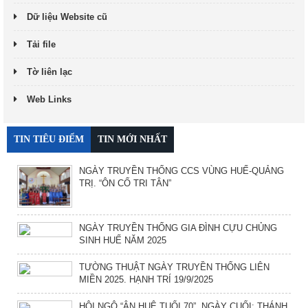
Dữ liệu Website cũ
Tải file
Tờ liên lạc
Web Links
TIN TIÊU ĐIỂM
TIN MỚI NHẤT
NGÀY TRUYỀN THỐNG CCS VÙNG HUẾ-QUẢNG
TRỊ. “ÔN CỐ TRI TÂN”
NGÀY TRUYỀN THỐNG GIA ĐÌNH CỰU CHỦNG
SINH HUẾ NĂM 2025
TƯỜNG THUẬT NGÀY TRUYỀN THỐNG LIÊN
MIỀN 2025. HẠNH TRÍ 19/9/2025
HỘI NGỘ “ÂN HUỆ TUỔI 70”. NGÀY CUỐI: THÁNH