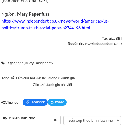
(Bản dịch của
Chat GPT
)
Nguồn:
Mary Papenfuss
https://www.independent.co.uk/news/world/americas/us-
politics/trump-truth-social-pope-b2744196.html
Tác giả:
BBT
Nguồn tin:
www.independent.co.uk
Tags:
pope
,
trump
,
blasphemy
Tổng số điểm của bài viết là: 0 trong 0 đánh giá
Click để đánh giá bài viết
Chia sẻ:
Facebook
Tweet
Ý kiến bạn đọc