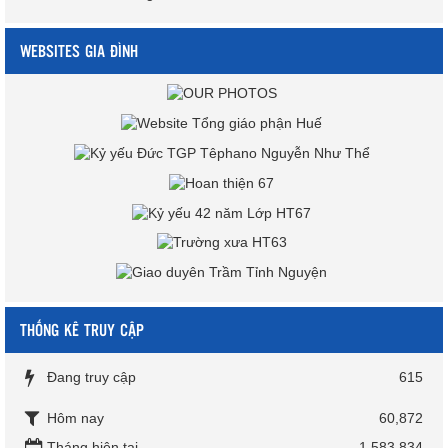
WEBSITES GIA ĐÌNH
THỐNG KÊ TRUY CẬP
Đang truy cập
615
Hôm nay
60,872
Tháng hiện tại
1,583,834