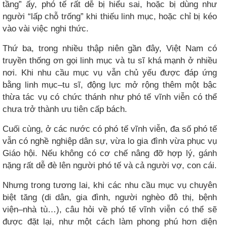
tầng” ấy, phó tế rất dễ bị hiểu sai, hoặc bị dùng như
người “lấp chỗ trống” khi thiếu linh mục, hoặc chỉ bị kéo
vào vài việc nghi thức.
Thứ ba, trong nhiều thập niên gần đây, Việt Nam có
truyền thống ơn gọi linh mục và tu sĩ khá mạnh ở nhiều
nơi. Khi nhu cầu mục vụ vẫn chủ yếu được đáp ứng
bằng linh mục–tu sĩ, động lực mở rộng thêm một bậc
thừa tác vụ có chức thánh như phó tế vĩnh viễn có thể
chưa trở thành ưu tiên cấp bách.
Cuối cùng, ở các nước có phó tế vĩnh viễn, đa số phó tế
vẫn có nghề nghiệp dân sự, vừa lo gia đình vừa phục vụ
Giáo hội. Nếu không có cơ chế nâng đỡ hợp lý, gánh
nặng rất dễ đè lên người phó tế và cả người vợ, con cái.
Nhưng trong tương lai, khi các nhu cầu mục vụ chuyên
biệt tăng (di dân, gia đình, người nghèo đô thị, bệnh
viện–nhà tù…), câu hỏi về phó tế vĩnh viễn có thể sẽ
được đặt lại, như một cách làm phong phú hơn diện