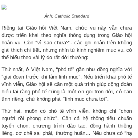
Ảnh: Catholic Standard​
Riêng tại Giáo hội Việt Nam, chức vụ này vẫn chưa
được triển khai theo nghĩa thông dụng trong Giáo hội
hoàn vũ. Còn “vì sao chưa?”- các ghi nhận trên không
giải thích chi tiết, nhưng nhìn từ kinh nghiệm mục vụ, có
thể hiểu theo vài lý do rất đời thường:
Thứ nhất, ở Việt Nam, “phó tế” gần như đồng nghĩa với
“giai đoạn trước khi làm linh mục”. Nếu triển khai phó tế
vĩnh viễn, Giáo hội sẽ cần một quá trình giúp cộng đoàn
hiểu lại rằng phó tế cũng là một ơn gọi trọn đời, có căn
tính riêng, chứ không phải “linh mục chưa tới”.
Thứ hai, muốn có phó tế vĩnh viễn, không chỉ “chọn
người rồi phong chức”. Cần cả hệ thống tiêu chuẩn
tuyển chọn, chương trình đào tạo, đồng hành thiêng
liêng, cơ chế sai phái, thường huấn… Nếu chưa có “hạ