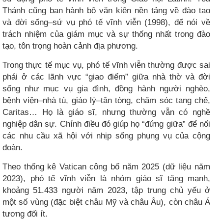
Thánh cũng ban hành bộ văn kiện nền tảng về đào tạo
và đời sống–sứ vụ phó tế vĩnh viễn (1998), để nói về
trách nhiệm của giám mục và sự thống nhất trong đào
tạo, tôn trọng hoàn cảnh địa phương.
Trong thực tế mục vụ, phó tế vĩnh viễn thường được sai
phái ở các lãnh vực “giao điểm” giữa nhà thờ và đời
sống như mục vụ gia đình, đồng hành người nghèo,
bệnh viện–nhà tù, giáo lý–tân tòng, chăm sóc tang chế,
Caritas… Họ là giáo sĩ, nhưng thường vẫn có nghề
nghiệp dân sự. Chính điều đó giúp họ “đứng giữa” để nối
các nhu cầu xã hội với nhịp sống phụng vụ của cộng
đoàn.
Theo thống kê Vatican công bố năm 2025 (dữ liệu năm
2023), phó tế vĩnh viễn là nhóm giáo sĩ tăng mạnh,
khoảng 51.433 người năm 2023, tập trung chủ yếu ở
một số vùng (đặc biệt châu Mỹ và châu Âu), còn châu Á
tương đối ít.