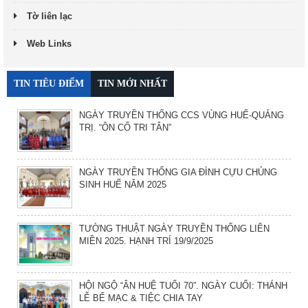
Tờ liên lạc
Web Links
TIN TIÊU ĐIỂM
TIN MỚI NHẤT
NGÀY TRUYỀN THỐNG CCS VÙNG HUẾ-QUẢNG
TRỊ. “ÔN CỐ TRI TÂN”
NGÀY TRUYỀN THỐNG GIA ĐÌNH CỰU CHỦNG
SINH HUẾ NĂM 2025
TƯỜNG THUẬT NGÀY TRUYỀN THỐNG LIÊN
MIỀN 2025. HẠNH TRÍ 19/9/2025
HỘI NGỘ “ÂN HUỆ TUỔI 70”. NGÀY CUỐI: THÁNH
LỄ BẾ MẠC & TIỆC CHIA TAY