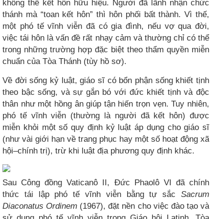
không thể kết hôn hữu hiệu. Người đã lãnh nhận chức
thánh mà “toan kết hôn” thì hôn phối bất thành. Vì thế,
một phó tế vĩnh viễn đã có gia đình, nếu vợ qua đời,
việc tái hôn là vấn đề rất nhạy cảm và thường chỉ có thể
trong những trường hợp đặc biệt theo thẩm quyền miễn
chuẩn của Tòa Thánh (tùy hồ sơ).
Về đời sống kỷ luật, giáo sĩ có bổn phận sống khiết tịnh
theo bậc sống, và sự gắn bó với đức khiết tịnh và độc
thân như một hồng ân giúp tận hiến trọn vẹn. Tuy nhiên,
phó tế vĩnh viễn (thường là người đã kết hôn) được
miễn khỏi một số quy định kỷ luật áp dụng cho giáo sĩ
(như vài giới hạn về trang phục hay một số hoạt động xã
hội–chính trị), trừ khi luật địa phương quy định khác.
Sau Công đồng Vaticanô II, Đức Phaolô VI đã chính
thức tái lập phó tế vĩnh viễn bằng tự sắc
Sacrum
Diaconatus Ordinem
(1967), đặt nền cho việc đào tạo và
sử dụng phó tế vĩnh viễn trong Giáo hội Latinh. Tòa