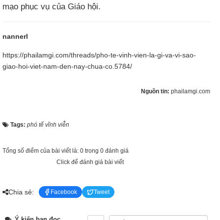
mạo phục vụ của Giáo hội.​
nannerl
https://phailamgi.com/threads/pho-te-vinh-vien-la-gi-va-vi-sao-
giao-hoi-viet-nam-den-nay-chua-co.5784/
Nguồn tin:
phailamgi.com
Tags:
phó tế vĩnh viễn
Tổng số điểm của bài viết là: 0 trong 0 đánh giá
Click để đánh giá bài viết
Chia sẻ:
Facebook
Tweet
Ý kiến bạn đọc