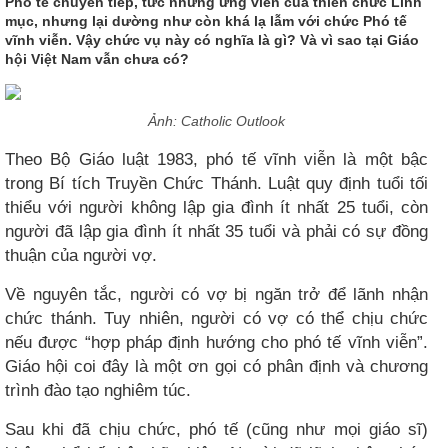
Phó tế chuyển tiếp, tức những ứng viên của thiên chức Linh
mục, nhưng lại dường như còn khá lạ lẫm với chức Phó tế
vĩnh viễn. Vậy chức vụ này có nghĩa là gì? Và vì sao tại Giáo
hội Việt Nam vẫn chưa có?
Ảnh: Catholic Outlook
Theo Bộ Giáo luật 1983, phó tế vĩnh viễn là một bậc
trong Bí tích Truyền Chức Thánh. Luật quy định tuổi tối
thiểu với người không lập gia đình ít nhất 25 tuổi, còn
người đã lập gia đình ít nhất 35 tuổi và phải có sự đồng
thuận của người vợ.
Về nguyên tắc, người có vợ bị ngăn trở để lãnh nhận
chức thánh. Tuy nhiên, người có vợ có thể chịu chức
nếu được “hợp pháp định hướng cho phó tế vĩnh viễn”.
Giáo hội coi đây là một ơn gọi có phân định và chương
trình đào tạo nghiêm túc.
Sau khi đã chịu chức, phó tế (cũng như mọi giáo sĩ)