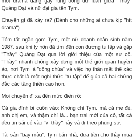
một drama đang gây rúng động dư luận giữa "Thầy"
Quảng Đạt và nữ đại gia tên Tym.
Chuyện gì đã xảy ra? (Dành cho những ai chưa kịp "hít
drama")
Tóm tắt ngắn gọn: Tym, một nữ doanh nhân sinh năm
1987, sau khi ly hôn đã tìm đến con đường tu tập và gặp
"Thầy" Quảng Đạt qua lời giới thiệu của một sư cô.
"Thầy" nhanh chóng xây dựng một thế giới quan huyền
ảo, nơi Tym là "công chúa" và việc họ thân mật thể xác
thực chất là một nghi thức "tu tập" để giúp cả hai chứng
đắc các tầng thiền cao hơn.
Mọi chuyện đi xa đến mức điên rồ:
Cả gia đình bị cuốn vào: Không chỉ Tym, mà cả mẹ đẻ,
anh chị em, và thậm chí là... bạn trai mới của cô, tất cả
đều tin sái cổ vào "vị thầy" này và đi theo phụng sự.
Tài sản "bay màu": Tym bán nhà, đưa tiền cho thầy mua