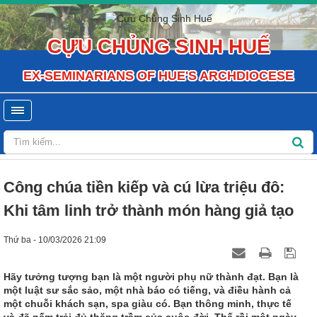
CỰU CHỦNG SINH HUẾ
EX-SEMINARIANS OF HUE'S ARCHDIOCESE
Công chúa tiền kiếp và cú lừa triệu đô:
Khi tâm linh trở thành món hàng giả tạo
Thứ ba - 10/03/2026 21:09
Hãy tưởng tượng bạn là một người phụ nữ thành đạt. Bạn là
một luật sư sắc sảo, một nhà báo có tiếng, và điều hành cả
một chuỗi khách sạn, spa giàu có. Bạn thông minh, thực tế
và đã nếm trải đủ thăng trầm của cuộc đời. Thế rồi một ngày