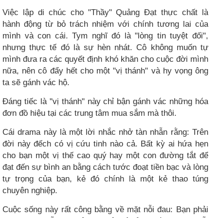
Việc lập di chúc cho "Thầy" Quảng Đạt thực chất là
hành động từ bỏ trách nhiệm với chính tương lai của
mình và con cái. Tym nghĩ đó là "lòng tin tuyệt đối",
nhưng thực tế đó là sự hèn nhát. Cô không muốn tự
mình đưa ra các quyết định khó khăn cho cuộc đời mình
nữa, nên cô đẩy hết cho một "vị thánh" và hy vọng ông
ta sẽ gánh vác hộ.
Đáng tiếc là "vị thánh" này chỉ bận gánh vác những hóa
đơn đồ hiệu tại các trung tâm mua sắm mà thôi.
Cái drama này là một lời nhắc nhở tàn nhẫn rằng: Trên
đời này đếch có vị cứu tinh nào cả. Bất kỳ ai hứa hẹn
cho bạn một vị thế cao quý hay một con đường tắt để
đạt đến sự bình an bằng cách tước đoạt tiền bạc và lòng
tự trọng của bạn, kẻ đó chính là một kẻ thao túng
chuyên nghiệp.
Cuộc sống này rất công bằng về mặt nỗi đau: Bạn phải