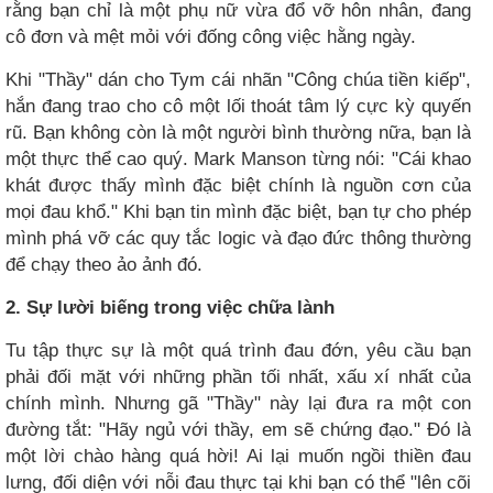
rằng bạn chỉ là một phụ nữ vừa đổ vỡ hôn nhân, đang
cô đơn và mệt mỏi với đống công việc hằng ngày.
Khi "Thầy" dán cho Tym cái nhãn "Công chúa tiền kiếp",
hắn đang trao cho cô một lối thoát tâm lý cực kỳ quyến
rũ. Bạn không còn là một người bình thường nữa, bạn là
một thực thể cao quý. Mark Manson từng nói: "Cái khao
khát được thấy mình đặc biệt chính là nguồn cơn của
mọi đau khổ." Khi bạn tin mình đặc biệt, bạn tự cho phép
mình phá vỡ các quy tắc logic và đạo đức thông thường
để chạy theo ảo ảnh đó.
2. Sự lười biếng trong việc chữa lành
Tu tập thực sự là một quá trình đau đớn, yêu cầu bạn
phải đối mặt với những phần tối nhất, xấu xí nhất của
chính mình. Nhưng gã "Thầy" này lại đưa ra một con
đường tắt: "Hãy ngủ với thầy, em sẽ chứng đạo." Đó là
một lời chào hàng quá hời! Ai lại muốn ngồi thiền đau
lưng, đối diện với nỗi đau thực tại khi bạn có thể "lên cõi