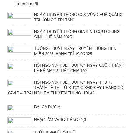
Tin mới nhất
NGÀY TRUYỀN THỐNG CCS VÙNG HUẾ-QUẢNG
TRỊ. “ÔN CỐ TRI TÂN”
NGÀY TRUYỀN THỐNG GIA ĐÌNH CỰU CHỦNG
SINH HUẾ NĂM 2025
TƯỜNG THUẬT NGÀY TRUYỀN THỐNG LIÊN
MIỀN 2025. HẠNH TRÍ 19/9/2025
HỘI NGỘ “ÂN HUỆ TUỔI 70”. NGÀY CUỐI: THÁNH
LỄ BẾ MẠC & TIỆC CHIA TAY
HỘI NGỘ “ÂN HUỆ TUỔI 70”. NGÀY THỨ 4:
THÁNH LỄ TẠI TỪ ĐƯỜNG ĐĐK ĐHY PHANXICÔ
XAVIE & TRẢI NGHIỆM THUYỀN THÚNG HỘI AN
BÀI CA ĐỨC ÁI
NHẠC: ÂM VANG TIẾNG GỌI
THÚ “ĐI NGHỄ” Ở HUẾ