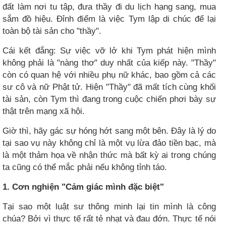
đất làm nơi tu tập, đưa thầy đi du lịch hạng sang, mua
sắm đồ hiệu. Đỉnh điểm là việc Tym lập di chúc để lại
toàn bộ tài sản cho "thầy".
Cái kết đắng: Sự việc vỡ lở khi Tym phát hiện mình
không phải là "nàng thơ" duy nhất của kiếp này. "Thầy"
còn có quan hệ với nhiều phụ nữ khác, bao gồm cả các
sư cô và nữ Phật tử. Hiện "Thầy" đã mất tích cùng khối
tài sản, còn Tym thì đang trong cuộc chiến phơi bày sự
thật trên mạng xã hội.
Giờ thì, hãy gác sự hóng hớt sang một bên. Đây là lý do
tại sao vụ này không chỉ là một vụ lừa đảo tiền bạc, mà
là một thảm họa về nhận thức mà bất kỳ ai trong chúng
ta cũng có thể mắc phải nếu không tỉnh táo.
1. Cơn nghiện "Cảm giác mình đặc biệt"
Tại sao một luật sư thông minh lại tin mình là công
chúa? Bởi vì thực tế rất tẻ nhạt và đau đớn. Thực tế nói