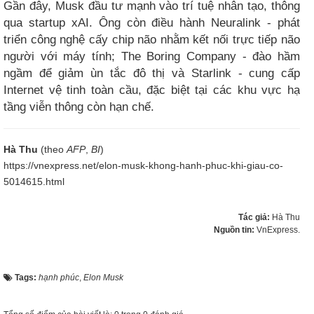
Gần đây, Musk đầu tư mạnh vào trí tuệ nhân tạo, thông
qua startup xAI. Ông còn điều hành Neuralink - phát
triển công nghệ cấy chip não nhằm kết nối trực tiếp não
người với máy tính; The Boring Company - đào hầm
ngầm để giảm ùn tắc đô thị và Starlink - cung cấp
Internet vệ tinh toàn cầu, đặc biệt tại các khu vực hạ
tầng viễn thông còn hạn chế.
Hà Thu
(theo
AFP
,
BI
)
https://vnexpress.net/elon-musk-khong-hanh-phuc-khi-giau-co-
5014615.html
Tác giả:
Hà Thu
Nguồn tin:
VnExpress.
Tags:
hạnh phúc
,
Elon Musk