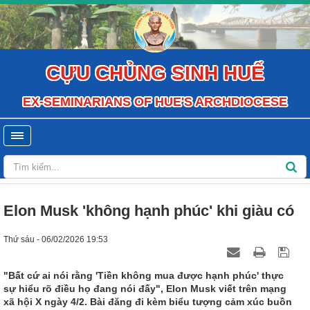
CỰU CHỦNG SINH HUẾ
EX-SEMINARIANS OF HUE'S ARCHDIOCESE
Elon Musk 'không hạnh phúc' khi giàu có
Thứ sáu - 06/02/2026 19:53
"Bất cứ ai nói rằng 'Tiền không mua được hạnh phúc' thực
sự hiểu rõ điều họ đang nói đấy", Elon Musk viết trên mạng
xã hội X ngày 4/2. Bài đăng đi kèm biểu tượng cảm xúc buồn