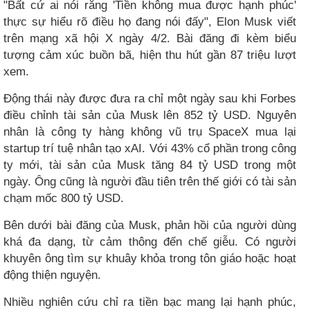
"Bất cứ ai nói rằng 'Tiền không mua được hạnh phúc'
thực sự hiểu rõ điều họ đang nói đấy", Elon Musk viết
trên mạng xã hội X ngày 4/2. Bài đăng đi kèm biểu
tượng cảm xúc buồn bã, hiện thu hút gần 87 triệu lượt
xem.
Động thái này được đưa ra chỉ một ngày sau khi Forbes
điều chỉnh tài sản của Musk lên 852 tỷ USD. Nguyên
nhân là công ty hàng không vũ trụ SpaceX mua lại
startup trí tuệ nhân tạo xAI. Với 43% cổ phần trong công
ty mới, tài sản của Musk tăng 84 tỷ USD trong một
ngày. Ông cũng là người đầu tiên trên thế giới có tài sản
chạm mốc 800 tỷ USD.
Bên dưới bài đăng của Musk, phản hồi của người dùng
khá đa dạng, từ cảm thông đến chế giễu. Có người
khuyên ông tìm sự khuây khỏa trong tôn giáo hoặc hoạt
động thiện nguyện.
Nhiều nghiên cứu chỉ ra tiền bạc mang lại hạnh phúc,