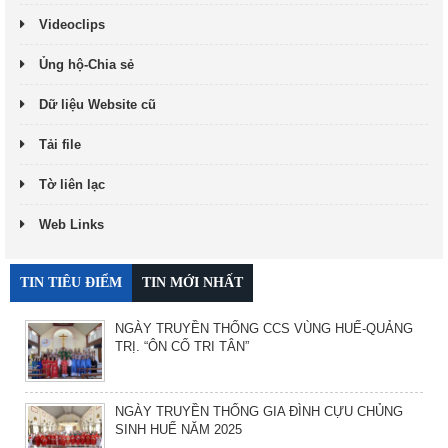
Videoclips
Ủng hộ-Chia sẻ
Dữ liệu Website cũ
Tải file
Tờ liên lạc
Web Links
TIN TIÊU ĐIỂM
TIN MỚI NHẤT
NGÀY TRUYỀN THỐNG CCS VÙNG HUẾ-QUẢNG
TRỊ. “ÔN CỐ TRI TÂN”
NGÀY TRUYỀN THỐNG GIA ĐÌNH CỰU CHỦNG
SINH HUẾ NĂM 2025