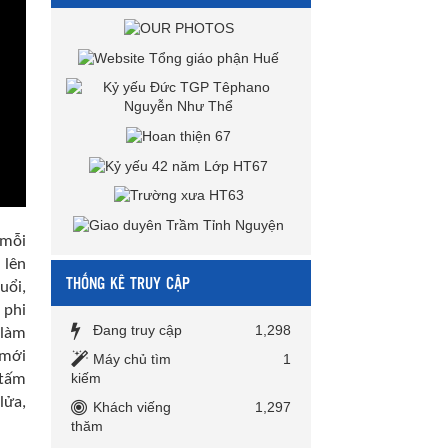
 mỗi
 lên
THỐNG KÊ TRUY CẬP
uổi,
 phi
Đang truy cập
1,298
 làm
 mới
Máy chủ tìm
1
kiếm
 tấm
lửa,
Khách viếng
1,297
thăm