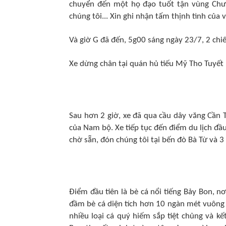
chuyển đến một họ đạo tuốt tận vùng Chươ
chúng tôi... Xin ghi nhận tấm thịnh tình của
Và giờ G đã đến, 5g00 sáng ngày 23/7, 2 chi
Xe dừng chân tại quán hủ tiếu Mỹ Tho Tuyết
Sau hơn 2 giờ, xe đã qua cầu dây văng Cần
của Nam bộ. Xe tiếp tục đến điểm du lịch đầ
chờ sẵn, đón chúng tôi tại bến đò Bà Từ và 
Điểm đầu tiên là bè cá nổi tiếng Bảy Bon, n
đầm bè cá diện tích hơn 10 ngàn mét vuông
nhiều loại cá quý hiếm sắp tiệt chủng và k