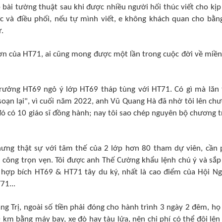
bài tường thuật sau khi được nhiều người hối thúc viết cho kịp
hức và điều phối, nếu tự mình viết, e không khách quan cho bằn
.
ơn của HT71, ai cũng mong được một lần trong cuộc đời về miền
rưởng HT69 ngỏ ý lớp HT69 tháp tùng với HT71. Có gì mà lăn 
 soạn lại", vì cuối năm 2022, anh Vũ Quang Hà đã nhờ tôi lên ch
đó có 10 giáo sĩ đồng hành; nay tôi sao chép nguyên bộ chương t
hưng thật sự với tâm thế của 2 lớp hơn 80 tham dự viên, cần 
h công trọn vẹn. Tôi được anh Thế Cường khẩu lệnh chú ý và sắp
 hợp bích HT69 & HT71 tây du ký, nhất là cao điểm của Hội Ng
71...
g Trị, ngoài số tiền phải đóng cho hành trình 3 ngày 2 đêm, họ
 km bằng máy bay, xe đò hay tàu lửa, nên chi phí có thể đội lên