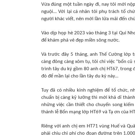
Vừa đúng một tuần ngày đi, nay tôi mới nộp 
nguội... Với lại cá nhân tôi phụ trách tổ c
người khác viết, nên mới lần lữa mãi đến chừ
Vào dịp họp hè 2023 vào tháng 3 tại Qui Nh
để khám phá vẻ đẹp miền sông nước.
Và trước đây 5 tháng, anh Thế Cường lớp t
càng đông càng xôm tụ, tôi chỉ việc "bổn cũ
trình tây du ký gồm 80 anh chị HT67, trong 
đó để mần lại cho lần tây du ký này...
Tuy đã có nhiều kinh nghiệm để tổ chức, n
chuẩn bị càng kỹ lưỡng thì mới khả dĩ thàn
những việc cần thiết cho chuyến song kiếm
thánh lễ Bổn mạng lớp HT69 và Tạ ơn của HT
Riêng với anh chị em HT71 vùng Huế và Quản
phải chịu chi phí cho đoạn đường trên 1.000