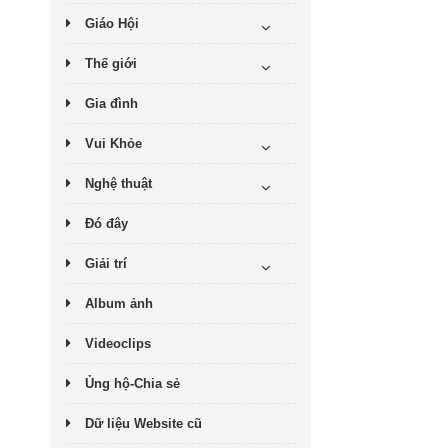
Giáo Hội
Thế giới
Gia đình
Vui Khỏe
Nghệ thuật
Đó đây
Giải trí
Album ảnh
Videoclips
Ủng hộ-Chia sẻ
Dữ liệu Website cũ