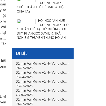
TUỔI 70”. NGÀY
toán
CUỐI: THÁNH LỄ BẾ MẠC & TIỆC
y ra
CHIA TAY
 một
HỘI NGỘ “ÂN HUỆ
ở vì
TUỔI 70”. NGÀY THỨ
 Với
4: THÁNH LỄ TẠI TỪ ĐƯỜNG ĐĐK
 lại
ĐHY PHANXICÔ XAVIE & TRẢI
NGHIỆM THUYỀN THÚNG HỘI AN
n...
 Tắc
TÀI LIỆU
 kết
Bản tin Vui Mừng và Hy Vọng số...
-
ương
01/07/2026
Bản tin Vui Mừng và Hy Vọng số...
-
09/04/2026
Bản tin Vui Mừng và Hy Vọng số...
-
05/01/2026
Bản tin Vui Mừng và Hy Vọng số...
-
10/10/2025
, vì
Bản tin Vui Mừng và Hy Vọng số...
-
uyên
21/07/2025