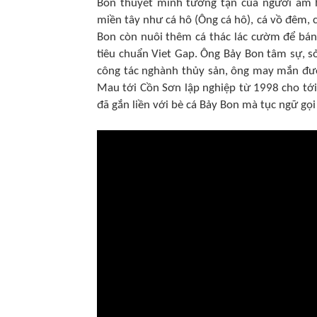
Bon thuyết minh tường tận của người am hi
miền tây như cá hô (Ông cá hô), cá vồ đêm, cá
Bon còn nuôi thêm cá thác lác cườm để bán
tiêu chuẩn Viet Gap. Ông Bảy Bon tâm sự, s
công tác nghành thủy sản, ông may mắn được
Mau tới Cồn Sơn lập nghiệp từ 1998 cho tới
đã gắn liền với bè cá Bảy Bon mà tục ngữ gọi