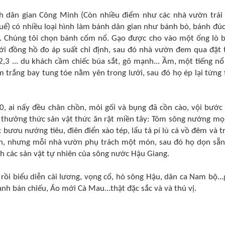
 dân gian Công Minh (Còn nhiều điểm như các nhà vườn trái 
xuể) có nhiều loại hình làm bánh dân gian như bánh bò, bánh đúc
... Chúng tôi chọn bánh cốm nổ. Gạo được cho vào một ống lò 
với đồng hồ đo áp suất chỉ định, sau đó nhà vườn đem qua đặt 
2,3 ... du khách cầm chiếc búa sắt, gõ mạnh... Ầm, một tiếng nổ
trắng bay tung tóe nằm yên trong lưới, sau đó họ ép lại từng 
, ai nấy đều chân chồn, mỏi gối và bụng đã cồn cào, vội bước
, thưởng thức sản vật thức ăn rặt miền tây: Tôm sông nướng mọi
 bươu nướng tiêu, điên điển xào tép, lẩu tả pí lù cá vồ đêm và t
n, nhưng mỗi nhà vườn phụ trách một món, sau đó họ dọn sẵn
 các sản vật tự nhiên của sông nước Hậu Giang.
rồi biểu diễn cải lương, vọng cổ, hò sông Hậu, dân ca Nam bộ...
anh bán chiếu, Áo mới Cà Mau...thật đặc sắc và và thú vị.