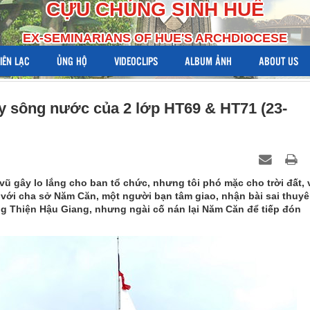
CỰU CHỦNG SINH HUẾ
EX-SEMINARIANS OF HUE'S ARCHDIOCESE
LIÊN LẠC
ỦNG HỘ
VIDEOCLIPS
ALBUM ẢNH
ABOUT US
y sông nước của 2 lớp HT69 & HT71 (23-
ũ gây lo lắng cho ban tổ chức, nhưng tôi phó mặc cho trời đất, 
 với cha sở Năm Căn, một người bạn tâm giao, nhận bài sai thuy
 Thiện Hậu Giang, nhưng ngài cố nán lại Năm Căn để tiếp đón