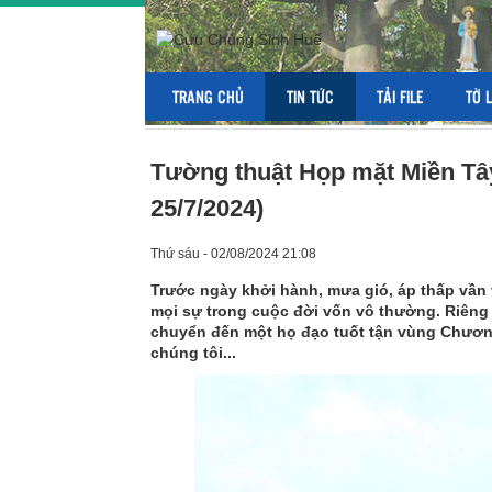
TRANG CHỦ
TIN TỨC
TẢI FILE
TỜ 
Tường thuật Họp mặt Miền Tâ
25/7/2024)
Thứ sáu - 02/08/2024 21:08
Trước ngày khởi hành, mưa gió, áp thấp vần v
mọi sự trong cuộc đời vốn vô thường. Riêng
chuyển đến một họ đạo tuốt tận vùng Chương
chúng tôi...