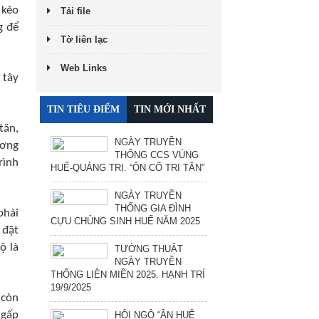
 kẻo
Tải file
g để
Tờ liên lạc
Web Links
 tây
TIN TIÊU ĐIỂM
TIN MỚI NHẤT
tăn,
NGÀY TRUYỀN
ương
THỐNG CCS VÙNG
rình
HUẾ-QUẢNG TRỊ. “ÔN CỐ TRI TÂN”
NGÀY TRUYỀN
THỐNG GIA ĐÌNH
phải
CỰU CHỦNG SINH HUẾ NĂM 2025
 đặt
ộ là
TƯỜNG THUẬT
NGÀY TRUYỀN
THỐNG LIÊN MIỀN 2025. HẠNH TRÍ
19/9/2025
 còn
 gấp
HỘI NGỘ “ÂN HUỆ