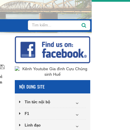
vì
ên
NỘI DUNG SITE
Tin tức nội bộ
F1
Linh đạo