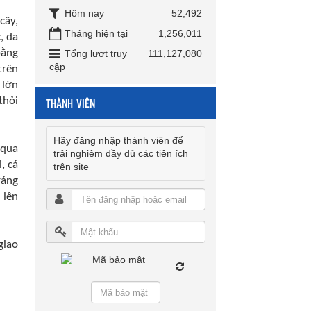
Hôm nay
52,492
cây,
Tháng hiện tại
1,256,011
, da
bằng
Tổng lượt truy
111,127,080
cập
trên
 lớn
THÀNH VIÊN
thỏi
Hãy đăng nhập thành viên để
 qua
trải nghiệm đầy đủ các tiện ích
, cá
trên site
ráng
 lên
giao