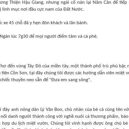
ng Thiện Hậu Giang, nhưng ngài cố nán lại Năm Căn để tiếp
 vị linh mục nơi đầu cực nam của Đất Nước.
ếc xe 45 chỗ đã y hẹn đón khách và lăn bánh.
 Ngân lúc 7g30 để mọi người điểm tâm và cà phê.
 Thơ đến vùng Tây Đô của miền tây, một thành phố trù phú bậc 
u tiên Cồn Sơn, tại đây chúng tôi được các hướng dẫn viên miệt 
3 chiếc thuyền neo sẵn để "Đưa em sang sông".
ơi đây anh nông dân Lý Văn Bon, chủ nhân của bè cá cùng tên vớ
 nổi danh người thành công với nghề nuôi cá thương phẩm, bảo
ết hợp du lịch miệt vườn. Chúng tôi vinh hạnh được ông chủ bè