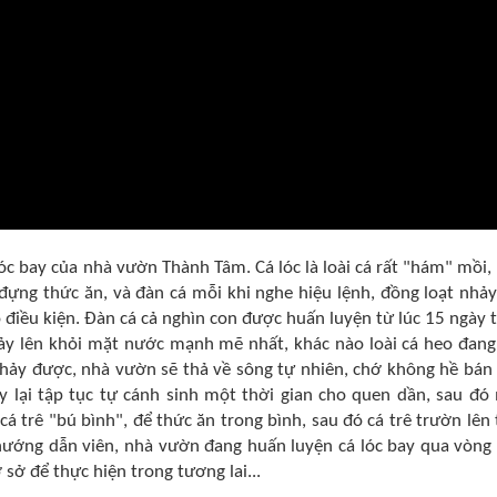
lóc bay của nhà vườn Thành Tâm. Cá lóc là loài cá rất "hám" mồi,
 đựng thức ăn, và đàn cá mỗi khi nghe hiệu lệnh, đồng loạt nhảy
điều kiện. Đàn cá cả nghìn con được huấn luyện từ lúc 15 ngày t
hảy lên khỏi mặt nước mạnh mẽ nhất, khác nào loài cá heo đang
 nhảy được, nhà vườn sẽ thả về sông tự nhiên, chớ không hề bán
ấy lại tập tục tự cánh sinh một thời gian cho quen dần, sau đó
cá trê "bú bình", để thức ăn trong bình, sau đó cá trê trườn lên
 hướng dẫn viên, nhà vườn đang huấn luyện cá lóc bay qua vòng 
sở để thực hiện trong tương lai...