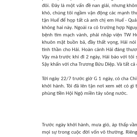
đôi. Đây là một vấn đề nan giải, nhưng khô
khó, chúng tôi ngầm vận động các mạnh thư
tận Huế để họp tất cả anh chị em Huế - Quả
không hai này. Ngoài ra có trường hợp Nguy
bệnh tim mạch vành, phải nhập viện TW Huế
khuôn mặt buồn bã, đầy thất vọng, Hải nói v
tinh thần cho Hải. Hoàn cảnh Hải đáng thươn
Vậy mà trước khi đi 2 ngày, Hải báo với tô
Sậy khấn với cha Trương Bửu Diệp. Và tất cả đ
Tới ngày 22/7 trước giờ G 1 ngày, có cha Ch
khởi hành. Tôi đã lên tận nơi xem xét có gì
phùng tiền Hội Ngộ miền tây sông nước.
Trước ngày khởi hành, mưa gió, áp thấp vần 
mọi sự trong cuộc đời vốn vô thường. Riên