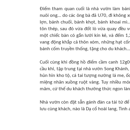
Điểm tham quan cuối là nhà vườn làm bánh
nuôi ong... do các ông bà đã U70, đi không 
lợn, bánh chuối, bánh khọt, bánh khoai mì
tôn thép, sau đó vừa đốt lò vừa quay đều 
một chiếc bàn có gắn lưới kín kẻ, và đếm 1,
vang động khắp cả thôn xóm, những hạt cốm 
bánh cốm truyền thống, tặng cho du khách...
Cuối cùng khi đồng hồ điểm cầm canh 12g00
cầu khỉ, tập trung tại nhà vườn Song Khánh
hủn hỉn kho tộ, cá tai tượng nướng lá me, ốc
miệng nhãn xuồng ruột vàng. Tuy nhiều mó
mâm, cứ thế du khách thưởng thức ngon lành
Nhà vườn còn đặt sẵn gánh đàn ca tài tử để 
lưu cùng khách, nào là Dạ cổ hoài lang, Tình 