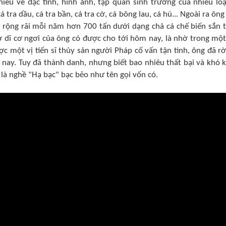
ểu về đặc tính, hình ảnh, tập quán sinh trưởng của nhiều loạ
 tra dầu, cá tra bần, cá tra cờ, cá bông lau, cá hú... Ngoài ra ông
 rộng rãi mỗi năm hơn 700 tấn dưới dạng chả cá chế biến sắn 
ở dĩ cơ ngơi của ông có được cho tới hôm nay, là nhờ trong một
 một vị tiến sĩ thủy sản người Pháp cố vấn tận tình, ông đã rờ
 nay. Tuy đã thành danh, nhưng biết bao nhiêu thất bại và khó 
 là nghề "Hạ bạc" bạc bẽo như tên gọi vốn có.