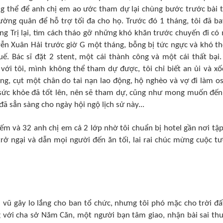
ng thể để anh chị em ao ước tham dự lại chùng bước trước bài 
ờng quân để hỗ trợ tối đa cho họ. Trước đó 1 tháng, tôi đã ba
ng Trị lại, tìm cách tháo gỡ những khó khăn trước chuyến đi có
ễn Xuân Hải trước giờ G một tháng, bỗng bị tức ngực và khó th
. Bác sĩ đặt 2 stent, một cái thành công và một cái thất bại.
ới tôi, mình không thể tham dự được, tôi chỉ biết an ủi và xốc
g, cụt một chân do tai nạn lao động, hộ nghèo và vợ đi làm osi
i sức khỏe đã tốt lên, nên sẽ tham dự, cũng như mong muốn đến
ã sẳn sàng cho ngày hội ngộ lịch sử này...
iếm và 32 anh chị em cả 2 lớp nhờ tôi chuẩn bị hotel gần nơi tập
 trở ngại và dẫn mọi người đến ăn tối, lai rai chúc mừng cuộc t
vũ gây lo lắng cho ban tổ chức, nhưng tôi phó mặc cho trời đất
g với cha sở Năm Căn, một người bạn tâm giao, nhận bài sai th