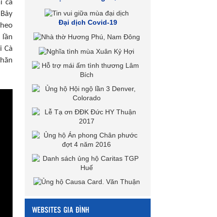
i cá
 Bảy
Đại dịch Covid-19
theo
 lần
i Cà
khăn
WEBSITES GIA ĐÌNH