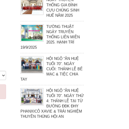
THỐNG GIA ĐÌNH
CỰU CHỦNG SINH
HUẾ NĂM 2025
TƯỜNG THUẬT
NGÀY TRUYỀN
THỐNG LIÊN MIỀN
2025. HẠNH TRÍ
19/9/2025
HỘI NGỘ “ÂN HUỆ
TUỔI 70”. NGÀY
CUỐI: THÁNH LỄ BẾ
MẠC & TIỆC CHIA
TAY
HỘI NGỘ “ÂN HUỆ
TUỔI 70”. NGÀY THỨ
4: THÁNH LỄ TẠI TỪ
ĐƯỜNG ĐĐK ĐHY
PHANXICÔ XAVIE & TRẢI NGHIỆM
THUYỀN THÚNG HỘI AN