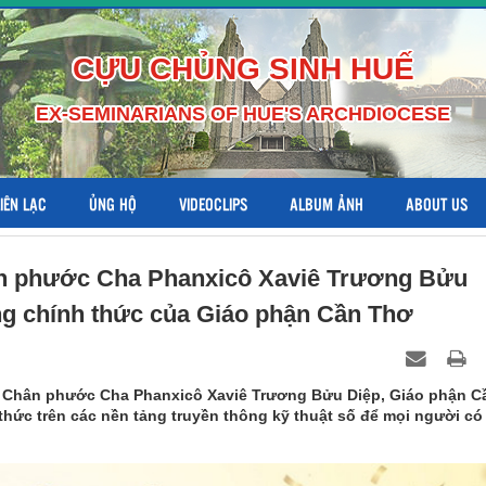
CỰU CHỦNG SINH HUẾ
EX-SEMINARIANS OF HUE'S ARCHDIOCESE
LIÊN LẠC
ỦNG HỘ
VIDEOCLIPS
ALBUM ẢNH
ABOUT US
ân phước Cha Phanxicô Xaviê Trương Bửu
ng chính thức của Giáo phận Cần Thơ
g Chân phước Cha Phanxicô Xaviê Trương Bửu Diệp, Giáo phận C
hức trên các nền tảng truyền thông kỹ thuật số để mọi người có