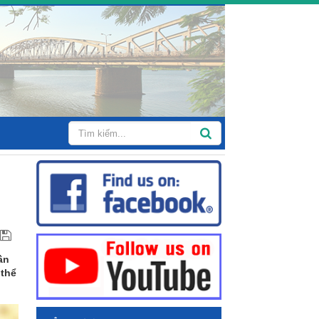
ần
 thể