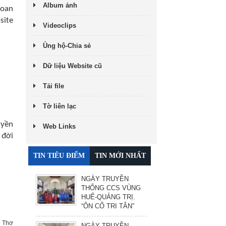
Album ảnh
loan
site
Videoclips
Ủng hộ-Chia sẻ
Dữ liệu Website cũ
Tải file
Tờ liên lạc
uyền
Web Links
 đời
TIN TIÊU ĐIỂM
TIN MỚI NHẤT
NGÀY TRUYỀN
THỐNG CCS VÙNG
HUẾ-QUẢNG TRỊ.
“ÔN CỐ TRI TÂN”
n Thơ
NGÀY TRUYỀN