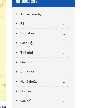
NỘI DUNG SITE
Tin tức nội bộ
F1
Linh đạo
Giáo Hội
Thế giới
Gia đình
Vui Khỏe
Nghệ thuật
Đó đây
Giải trí
c cử