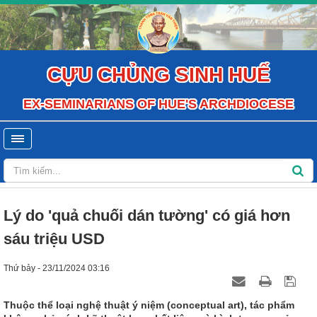
CỰU CHỦNG SINH HUẾ
EX-SEMINARIANS OF HUE'S ARCHDIOCESE
Lý do 'quả chuối dán tường' có giá hơn
sáu triệu USD
Thứ bảy - 23/11/2024 03:16
Thuộc thể loại nghệ thuật ý niệm (conceptual art), tác phẩm