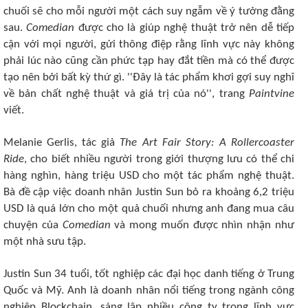
chuối sẽ cho mỗi người một cách suy ngẫm về ý tưởng đằng
sau.
Comedian
được cho là giúp nghệ thuật trở nên dễ tiếp
cận với mọi người, gửi thông điệp rằng lĩnh vực này không
phải lúc nào cũng cần phức tạp hay đắt tiền mà có thể được
tạo nên bởi bất kỳ thứ gì. ''Đây là tác phẩm khơi gợi suy nghĩ
về bản chất nghệ thuật và giá trị của nó'', trang
Paintvine
viết.
Melanie Gerlis, tác giả
The Art Fair Story: A Rollercoaster
Ride
, cho biết nhiều người trong giới thượng lưu có thể chi
hàng nghìn, hàng triệu USD cho một tác phẩm nghệ thuật.
Bà đề cập việc doanh nhân Justin Sun bỏ ra khoảng 6,2 triệu
USD là quá lớn cho một quả chuối nhưng anh đang mua câu
chuyện của
Comedian
và mong muốn được nhìn nhận như
một nhà sưu tập.
Justin Sun 34 tuổi, tốt nghiệp các đại học danh tiếng ở Trung
Quốc và Mỹ. Anh là doanh nhân nổi tiếng trong ngành công
nghiệp Blockchain, sáng lập nhiều công ty trong lĩnh vực