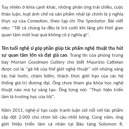
Tuy nhiên ở khía cạnh khác, những phản ứng trái chiều, cuộc
thảo luận, loạt ảnh chế và sản phẩm nhái lại chính là ý nghĩa
thực sự của
Comedian
, theo tạp chí
The Spectator
. Bài viết
nêu: ''Tất cả chúng ta đều là trò cười khi lãng phí thời gian
quan tâm một loại quả không có ý nghĩa gì''.
Tên tuổi nghệ sĩ góp phần giúp tác phẩm nghệ thuật thu hút
sự quan tâm lớn và đạt giá cao
. Trang tin của phòng trưng
bày
Marian Goodman Gallery
cho biết Maurizio Cattelan
được coi là ''gã hề của thế giới nghệ thuật'' với những sáng
tác hài hước, châm biếm, thách thức giới hạn của các hệ
thống giá trị đương đại. Ông chưa tham gia khóa học nghệ
thuật nào mà tự sáng tạo. Ông từng nói: ''Thực hiện triển
lãm là trường học của tôi".
Năm 2011, nghệ sĩ tạo cuộc tranh luận sôi nổi với tác phẩm
sắp đặt 2.000 chú chim bồ câu nhồi bông. Cùng năm, ông
giới thiệu triển lãm cá nhân tại Bảo tàng Solomon R.