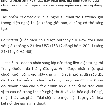
không phản ánh kỹ thuật hay chất liệu, mà hình tượng quả
chuối sẽ cho mỗi người một cách suy ngẫm về ý tưởng đằng
sau.
Tác phẩm ''
Comedian
'' của nghệ sĩ Maurizio Cattelan gửi
thông điệp nghệ thuật không giới hạn, ai cũng có thể sáng
tạo.
Comedian
(Diễn viên hài) được Sotheby's ở New York bán
với giá khoảng 6,2 triệu USD (158 tỷ đồng) hôm 20/11 (sáng
21/11, giờ Hà Nội).
Justin Sun - doanh nhân sáng lập nền tảng tiền điện tử người
Trung Quốc - đã thắng đấu giá. Anh được nhận một quả
chuối, cuộn băng keo, giấy chứng nhận và hướng dẫn sắp đặt
để thay thế mỗi khi chuối bị hỏng. Trong bài đăng ở X sau
đó, doanh nhân cho biết dự định ăn quả chuối để "tôn vinh
vị trí của nó trong lịch sử nghệ thuật và văn hóa đại chúng",
nhận thấy tác phẩm "đại diện cho một hiện tượng văn hóa
kết nối thế giới nghệ thuật''.