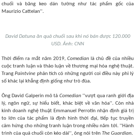
chuối và băng keo dán tường như tác phẩm gốc của
Maurizio Cattelan''.
David Datuna ăn quả chuối sau khi nó bán được 120.000
USD. Ảnh: CNN
Thời điểm ra mắt năm 2019,
Comedian
là chủ đề của nhiều
cuộc tranh luận và thảo luận về thương mại hóa nghệ thuật.
Trang
Paintvine
phân tích có những người coi điều này phi lý
số khác lại khẳng định giống như trò đùa.
Ông David Galperin mô tả
Comedian
''vượt qua ranh giới địa
lý, ngôn ngữ, sự hiểu biết, khác biệt về văn hóa''. Còn nhà
kinh doanh nghệ thuật Emmanuel Perrotin nhận định giá trị
to lớn của tác phẩm là định hình thời đại, tiếp tục truyền
cảm hứng cho những tranh luận trong nhiều năm tới. ''Hành
trình của quả chuối còn kéo dài'', ông nói trên
The Guardian
.