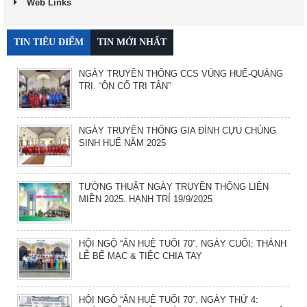
Web Links
TIN TIÊU ĐIỂM
TIN MỚI NHẤT
NGÀY TRUYỀN THỐNG CCS VÙNG HUẾ-QUẢNG
TRỊ. “ÔN CỐ TRI TÂN”
NGÀY TRUYỀN THỐNG GIA ĐÌNH CỰU CHỦNG
SINH HUẾ NĂM 2025
TƯỜNG THUẬT NGÀY TRUYỀN THỐNG LIÊN
MIỀN 2025. HẠNH TRÍ 19/9/2025
HỘI NGỘ “ÂN HUỆ TUỔI 70”. NGÀY CUỐI: THÁNH
LỄ BẾ MẠC & TIỆC CHIA TAY
HỘI NGỘ “ÂN HUỆ TUỔI 70”. NGÀY THỨ 4: