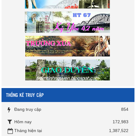
THỐNG KÊ TRUY CẬP
Đang truy cập
854
Hôm nay
172,983
Tháng hiện tại
1,387,522