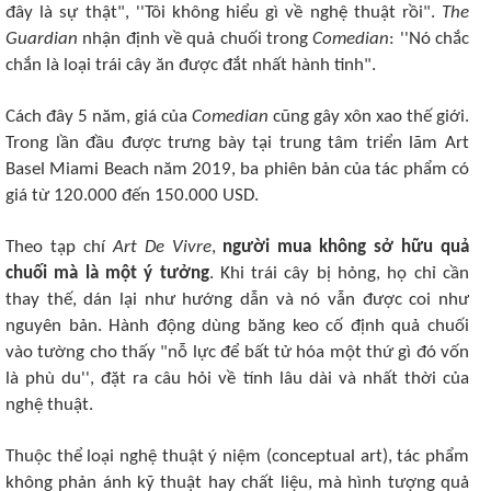
đây là sự thật", ''Tôi không hiểu gì về nghệ thuật rồi".
The
Guardian
nhận định về quả chuối trong
Comedian
: ''Nó chắc
chắn là loại trái cây ăn được đắt nhất hành tinh".
Cách đây 5 năm, giá của
Comedian
cũng gây xôn xao thế giới.
Trong lần đầu được trưng bày tại trung tâm triển lãm Art
Basel Miami Beach năm 2019, ba phiên bản của tác phẩm có
giá từ 120.000 đến 150.000 USD.
Theo tạp chí
Art De Vivre
,
người mua không sở hữu quả
chuối mà là một ý tưởng
. Khi trái cây bị hỏng, họ chỉ cần
thay thế, dán lại như hướng dẫn và nó vẫn được coi như
nguyên bản. Hành động dùng băng keo cố định quả chuối
vào tường cho thấy "nỗ lực để bất tử hóa một thứ gì đó vốn
là phù du'', đặt ra câu hỏi về tính lâu dài và nhất thời của
nghệ thuật.
Thuộc thể loại nghệ thuật ý niệm (conceptual art), tác phẩm
không phản ánh kỹ thuật hay chất liệu, mà hình tượng quả