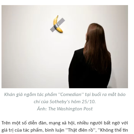
Khán giả ngắm tác phẩm ''Comedian'' tại buổi ra mắt báo
chí của Sotheby's hôm 25/10.
Ảnh: The Washington Post
Trên một số diễn đàn, mạng xã hội, nhiều người bất ngờ với
giá trị của tác phẩm, bình luận ''Thật điên rồ'', ''Không thể tin