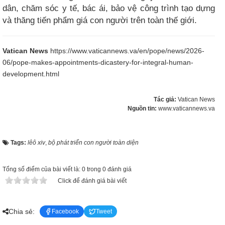
dân, chăm sóc y tế, bác ái, bảo vệ công trình tạo dựng
và thăng tiến phẩm giá con người trên toàn thế giới.
Vatican News
https://www.vaticannews.va/en/pope/news/2026-
06/pope-makes-appointments-dicastery-for-integral-human-
development.html
Tác giả:
Vatican News
Nguồn tin:
www.vaticannews.va
Tags:
lêô xiv
,
bộ phát triển con người toàn diện
Tổng số điểm của bài viết là: 0 trong 0 đánh giá
Click để đánh giá bài viết
Chia sẻ:
Facebook
Tweet