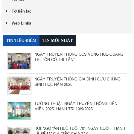
Tờ liên lạc
Web Links
TIN TIÊU ĐIỂM
TIN MỚI NHẤT
NGÀY TRUYỀN THỐNG CCS VÙNG HUẾ-QUẢNG
TRỊ. “ÔN CỐ TRI TÂN”
NGÀY TRUYỀN THỐNG GIA ĐÌNH CỰU CHỦNG
SINH HUẾ NĂM 2025
TƯỜNG THUẬT NGÀY TRUYỀN THỐNG LIÊN
MIỀN 2025. HẠNH TRÍ 19/9/2025
HỘI NGỘ “ÂN HUỆ TUỔI 70”. NGÀY CUỐI: THÁNH
LỄ BẾ MẠC & TIỆC CHIA TAY