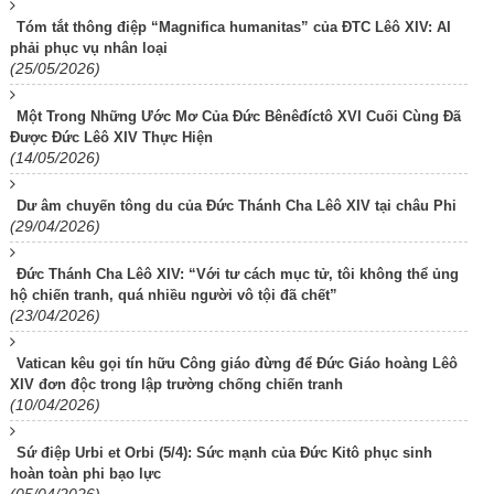
Tóm tắt thông điệp “Magnifica humanitas” của ĐTC Lêô XIV: AI
phải phục vụ nhân loại
(25/05/2026)
Một Trong Những Ước Mơ Của Đức Bênêđíctô XVI Cuối Cùng Đã
Được Đức Lêô XIV Thực Hiện
(14/05/2026)
Dư âm chuyến tông du của Đức Thánh Cha Lêô XIV tại châu Phi
(29/04/2026)
Đức Thánh Cha Lêô XIV: “Với tư cách mục tử, tôi không thể ủng
hộ chiến tranh, quá nhiều người vô tội đã chết”
(23/04/2026)
Vatican kêu gọi tín hữu Công giáo đừng để Đức Giáo hoàng Lêô
XIV đơn độc trong lập trường chống chiến tranh
(10/04/2026)
Sứ điệp Urbi et Orbi (5/4): Sức mạnh của Đức Kitô phục sinh
hoàn toàn phi bạo lực