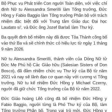
Bộ Phục vụ Phát triển Con người Toàn diện, với việc chỉ
định Nữ tu Alessandra Smerilli làm Tổng trưởng, Đức
Hồng y Fabio Baggio làm Tổng trưởng Phân bộ với trách
nhiệm đặc biệt đối với Trung tâm Giáo dục Đại học
Laudato si', và Đức ông Jozef Barlaš làm Thư ký.
Ba quyết định bổ nhiệm này đã được Tòa Thánh công bố
vào thứ Ba và sẽ chính thức có hiệu lực từ ngày 1 tháng
9 năm 2026.
Nữ tu Alessandra Smerilli, thành viên của Dòng Nữ tử
Đức Mẹ Phù hộ Các Giáo hữu (Salesian Sisters of Don
Bosco), đã đảm nhiệm chức vụ Thư ký của Bộ từ năm
2021 và nay sẽ lãnh đạo cơ quan này với cương vị Tổng
trưởng. Nữ tu kế nhiệm Đức Hồng y Michael Czerny,
người đã giữ chức Tổng trưởng của Bộ từ năm 2022.
Đức Giáo hoàng Lêô cũng đã bổ nhiệm Đức Hồng y
Fabio Baggio, người từng là Phó Thư ký của Bộ, làm
Tổng trưởng Phân bộ. Trong vai trò mới, Đức Hồng y