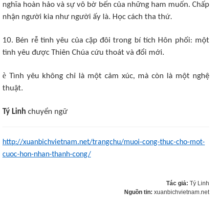
nghĩa hoàn hảo và sự vô bờ bến của những ham muốn. Chấp
nhận người kia như người ấy là. Học cách tha thứ.
10. Bén rễ tình yêu của cặp đôi trong bí tích Hôn phối: một
tình yêu được Thiên Chúa cứu thoát và đổi mới.
è
Tình yêu không chỉ là một cảm xúc, mà còn là một nghệ
thuật.
Tý Linh
chuyển ngữ
http://xuanbichvietnam.net/trangchu/muoi-cong-thuc-cho-mot-
cuoc-hon-nhan-thanh-cong/
Tác giả:
Tý Linh
Nguồn tin:
xuanbichvietnam.net