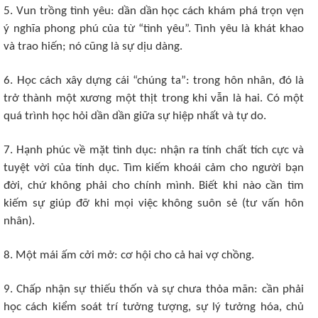
5. Vun trồng tình yêu: dần dần học cách khám phá trọn vẹn
ý nghĩa phong phú của từ “tình yêu”. Tình yêu là khát khao
và trao hiến; nó cũng là sự dịu dàng.
6. Học cách xây dựng cái “chúng ta”: trong hôn nhân, đó là
trở thành một xương một thịt trong khi vẫn là hai. Có một
quá trình học hỏi dần dần giữa sự hiệp nhất và tự do.
7. Hạnh phúc về mặt tình dục: nhận ra tính chất tích cực và
tuyệt vời của tính dục. Tìm kiếm khoái cảm cho người bạn
đời, chứ không phải cho chính mình. Biết khi nào cần tìm
kiếm sự giúp đỡ khi mọi việc không suôn sẻ (tư vấn hôn
nhân).
8. Một mái ấm cởi mở: cơ hội cho cả hai vợ chồng.
9. Chấp nhận sự thiếu thốn và sự chưa thỏa mãn: cần phải
học cách kiểm soát trí tưởng tượng, sự lý tưởng hóa, chủ