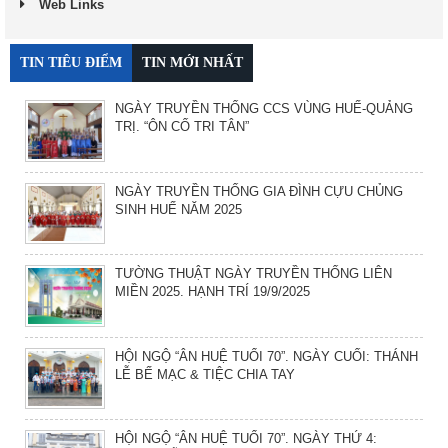
Web Links
TIN TIÊU ĐIỂM
TIN MỚI NHẤT
NGÀY TRUYỀN THỐNG CCS VÙNG HUẾ-QUẢNG
TRỊ. “ÔN CỐ TRI TÂN”
NGÀY TRUYỀN THỐNG GIA ĐÌNH CỰU CHỦNG
SINH HUẾ NĂM 2025
TƯỜNG THUẬT NGÀY TRUYỀN THỐNG LIÊN
MIỀN 2025. HẠNH TRÍ 19/9/2025
HỘI NGỘ “ÂN HUỆ TUỔI 70”. NGÀY CUỐI: THÁNH
LỄ BẾ MẠC & TIỆC CHIA TAY
HỘI NGỘ “ÂN HUỆ TUỔI 70”. NGÀY THỨ 4: