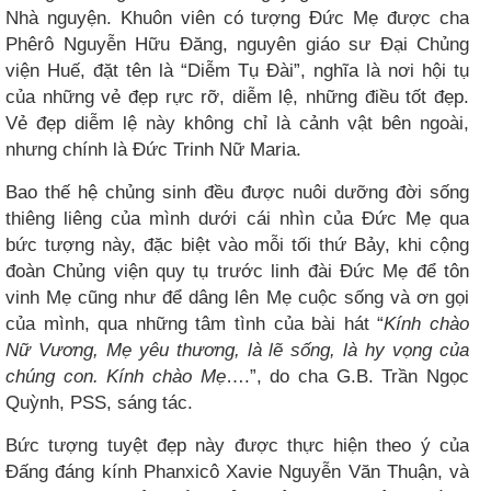
Nhà nguyện. Khuôn viên có tượng Đức Mẹ được cha
Phêrô Nguyễn Hữu Đăng, nguyên giáo sư Đại Chủng
viện Huế, đặt tên là “Diễm Tụ Đài”, nghĩa là nơi hội tụ
của những vẻ đẹp rực rỡ, diễm lệ, những điều tốt đẹp.
Vẻ đẹp diễm lệ này không chỉ là cảnh vật bên ngoài,
nhưng chính là Đức Trinh Nữ Maria.
Bao thế hệ chủng sinh đều được nuôi dưỡng đời sống
thiêng liêng của mình dưới cái nhìn của Đức Mẹ qua
bức tượng này, đặc biệt vào mỗi tối thứ Bảy, khi cộng
đoàn Chủng viện quy tụ trước linh đài Đức Mẹ để tôn
vinh Mẹ cũng như để dâng lên Mẹ cuộc sống và ơn gọi
của mình, qua những tâm tình của bài hát “
Kính chào
Nữ Vương, Mẹ yêu thương, là lẽ sống, là hy vọng của
chúng con. Kính chào Mẹ
….”, do cha G.B. Trần Ngọc
Quỳnh, PSS, sáng tác.
Bức tượng tuyệt đẹp này được thực hiện theo ý của
Đấng đáng kính Phanxicô Xavie Nguyễn Văn Thuận, và