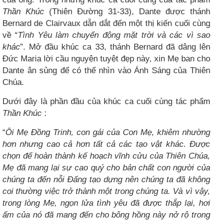
Thần Khúc
(Thiên Đường 31-33), Dante được thánh
Bernard de Clairvaux dẫn dắt đến một thị kiến cuối cùng
về “
Tình Yêu làm chuyển động mặt trời và các vì sao
khác
”. Mở đầu khúc ca 33, thánh Bernard đã dâng lên
Đức Maria lời cầu nguyện tuyệt đẹp này, xin Mẹ ban cho
Dante ân sủng để có thể nhìn vào Ánh Sáng của Thiên
Chúa.
Dưới đây là phần đầu của khúc ca cuối cùng tác phẩm
Thần Khúc
:
“
Ôi Mẹ Đồng Trinh, con gái của Con Mẹ, khiêm nhường
hơn nhưng cao cả hơn tất cả các tạo vật khác. Được
chọn để hoàn thành kế hoạch vĩnh cửu của Thiên Chúa,
Mẹ đã mang lại sự cao quý cho bản chất con người của
chúng ta đến nỗi Đấng tạo dựng nên chúng ta đã không
coi thường việc trở thành một trong chúng ta. Và vì vậy,
trong lòng Mẹ, ngọn lửa tình yêu đã được thắp lại, hơi
ấm của nó đã mang đến cho bông hồng này nở rộ trong