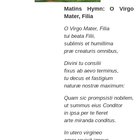
Matins Hymn: O Virgo
Mater, Filia
O Virgo Mater, Filia
tui beata Filii,
sublimis et humillima
præ creaturis omnibus,
Divini tu consilii
fixus ab aevo terminus,
tu decus et fastigium
naturæ nostræ maximum:
Quam sic prompsisti nobilem,
ut summus eius Conditor
in ipsa per te fieret
arte miranda conditus.
In utero virgineo
amor revixit igneus,