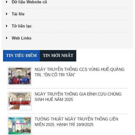
Dữ liệu Website cũ
Tải file
Tờ liên lạc
Web Links
TIN TIÊU ĐIỂM
TIN MỚI NHẤT
NGÀY TRUYỀN THỐNG CCS VÙNG HUẾ-QUẢNG
TRỊ. “ÔN CỐ TRI TÂN”
NGÀY TRUYỀN THỐNG GIA ĐÌNH CỰU CHỦNG
SINH HUẾ NĂM 2025
TƯỜNG THUẬT NGÀY TRUYỀN THỐNG LIÊN
MIỀN 2025. HẠNH TRÍ 19/9/2025