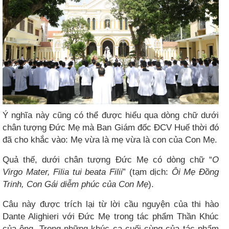
Ý nghĩa này cũng có thể được hiểu qua dòng chữ dưới
chân tượng Đức Mẹ mà Ban Giám đốc ĐCV Huế thời đó
đã cho khắc vào: Mẹ vừa là mẹ vừa là con của Con Mẹ.
Quả thế, dưới chân tượng Đức Mẹ có dòng chữ “
O
Virgo Mater, Filia tui beata Filii
” (tạm dịch:
Ôi Mẹ Đồng
Trinh, Con Gái diễm phúc của Con Mẹ
).
Câu này được trích lại từ lời cầu nguyện của thi hào
Dante Alighieri với Đức Mẹ trong tác phẩm Thần Khúc
của ông. Trong những khúc ca cuối cùng của tác phẩm