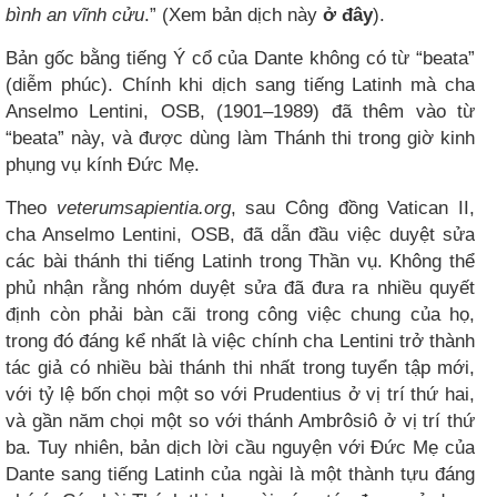
bình an vĩnh cửu
.” (Xem bản dịch này
ở đây
).
Bản gốc bằng tiếng Ý cổ của Dante không có từ “beata”
(diễm phúc). Chính khi dịch sang tiếng Latinh mà cha
Anselmo Lentini, OSB, (1901–1989) đã thêm vào từ
“beata” này, và được dùng làm Thánh thi trong giờ kinh
phụng vụ kính Đức Mẹ.
Theo
veterumsapientia.org
, sau Công đồng Vatican II,
cha Anselmo Lentini, OSB, đã dẫn đầu việc duyệt sửa
các bài thánh thi tiếng Latinh trong Thần vụ. Không thể
phủ nhận rằng nhóm duyệt sửa đã đưa ra nhiều quyết
định còn phải bàn cãi trong công việc chung của họ,
trong đó đáng kể nhất là việc chính cha Lentini trở thành
tác giả có nhiều bài thánh thi nhất trong tuyển tập mới,
với tỷ lệ bốn chọi một so với Prudentius ở vị trí thứ hai,
và gần năm chọi một so với thánh Ambrôsiô ở vị trí thứ
ba. Tuy nhiên, bản dịch lời cầu nguyện với Đức Mẹ của
Dante sang tiếng Latinh của ngài là một thành tựu đáng