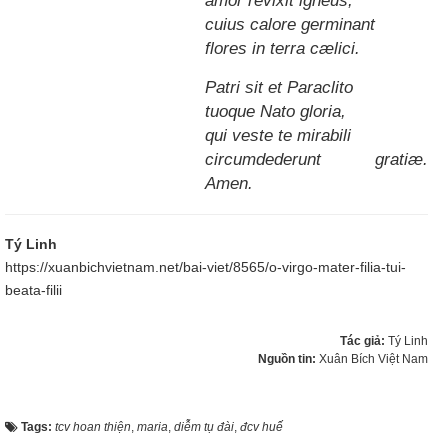
cuius calore germinant
flores in terra cælici.
Patri sit et Paraclito
tuoque Nato gloria,
qui veste te mirabili
circumdederunt gratiæ.
Amen.
Tý Linh
https://xuanbichvietnam.net/bai-viet/8565/o-virgo-mater-filia-tui-
beata-filii
Tác giả:
Tý Linh
Nguồn tin:
Xuân Bích Việt Nam
Tags:
tcv hoan thiện
,
maria
,
diễm tụ đài
,
đcv huế