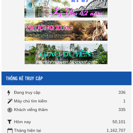
THỐNG KÊ TRUY CẬP
Đang truy cập
336
Máy chủ tìm kiếm
1
Khách viếng thăm
335
Hôm nay
50,101
Tháng hiện tại
1,162,707