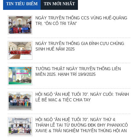
TIN TIÊU ĐIỂM
TIN MỚI NHẤT
NGÀY TRUYỀN THỐNG CCS VÙNG HUẾ-QUẢNG
TRỊ. “ÔN CỐ TRI TÂN”
NGÀY TRUYỀN THỐNG GIA ĐÌNH CỰU CHỦNG
SINH HUẾ NĂM 2025
TƯỜNG THUẬT NGÀY TRUYỀN THỐNG LIÊN
MIỀN 2025. HẠNH TRÍ 19/9/2025
HỘI NGỘ “ÂN HUỆ TUỔI 70”. NGÀY CUỐI: THÁNH
LỄ BẾ MẠC & TIỆC CHIA TAY
HỘI NGỘ “ÂN HUỆ TUỔI 70”. NGÀY THỨ 4:
THÁNH LỄ TẠI TỪ ĐƯỜNG ĐĐK ĐHY PHANXICÔ
XAVIE & TRẢI NGHIỆM THUYỀN THÚNG HỘI AN