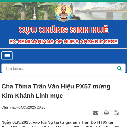
CỰU CHỦNG SINH HUẾ
EX-SEMINARIANS OF HUE'S ARCHDIOCESE
Cha Tôma Trần Văn Hiệu PX57 mừng
Kim Khánh Linh mục
Chủ nhật - 04/05/2025 20:25
Ngày 01/5/2025, vào lúc 9g tại tư gia anh Trần Do HT65 tại