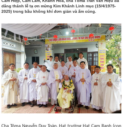
Cam Hiệp, Cam Lâm, Khánh Hòa, cha Tôma Trần Văn Hiệu đã
dâng thánh lễ tạ ơn mừng Kim Khánh Linh mục (15/4/1975-
2025) trong bầu không khí đơn giản và ấm cúng.
Cha Tôma Nguyễn Duy Toàn, Hạt trưởng Hạt Cam Ranh (con