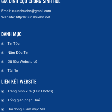
GIA ĐÌNH CỰU CHỦNG SINH HUẾ
Email:
cuucshuehn@gmail.com
Website:
http://cuucshuehn.net
DANH MỤC
Tin Tức
Năm Đức Tin
Dữ liệu Website cũ
Tải file
LIÊN KẾT WEBSITE
Trang hình xưa (Our Photos)
Tổng giáo phận Huế
Hội đồng Giám mục VN