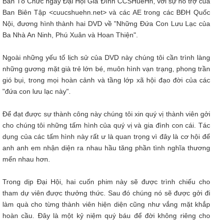
Ban Tổ Chức ngày Đại Hội Gia Đình CCSHueHn, với sự hỗ trợ của
Ban Biên Tập <cuucshuehn.net> và các AE trong các BĐH Quốc
Nội, đương hình thành hai DVD về "Những Đứa Con Lưu Lạc của
Ba Nhà An Ninh, Phú Xuân và Hoan Thiện".
Ngoài những yếu tố lịch sử của DVD này chúng tôi cần trình làng
những gương mặt già trẻ lớn bé, muôn hình vạn trạng, phong trần
gió bụi, trong mọi hoàn cảnh và tầng lớp xã hội đạo đời của các
"đứa con lưu lạc này".
Để đạt được sự thành công này chúng tôi xin quý vị thành viên gởi
cho chúng tôi những tấm hình của quý vị và gia đình con cái. Tác
dụng của các tấm hình này rất ư là quan trọng vì đây là cơ hội để
anh anh em nhận diện ra nhau hầu tăng phần tình nghĩa thương
mến nhau hơn.
Trong dịp Đại Hội, hai cuốn phim này sẽ được trình chiếu cho
tham dự viên được thưởng thức. Sau đó chúng nó sẽ được gởi đi
làm quà cho từng thành viên hiện diện cũng như vắng mặt khắp
hoàn cầu. Đây là một kỷ niệm quý báu để đời không riêng cho