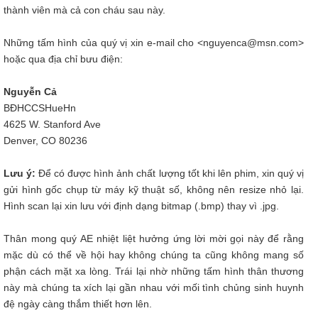
thành viên mà cả con cháu sau này.
Những tấm hình của quý vị xin e-mail cho <nguyenca@msn.com>
hoặc qua địa chỉ bưu điện:
Nguyễn Cả
BĐHCCSHueHn
4625 W. Stanford Ave
Denver, CO 80236
Lưu ý:
Để có được hình ảnh chất lượng tốt khi lên phim, xin quý vị
gửi hình gốc chụp từ máy kỹ thuật số, không nên resize nhỏ lại.
Hình scan lại xin lưu với định dạng bitmap (.bmp) thay vì .jpg.
Thân mong quý AE nhiệt liệt hưởng ứng lời mời gọi này để rằng
mặc dù có thể về hội hay không chúng ta cũng không mang số
phận cách mặt xa lòng. Trái lại nhờ những tấm hình thân thương
này mà chúng ta xích lại gần nhau với mối tình chủng sinh huynh
đệ ngày càng thắm thiết hơn lên.