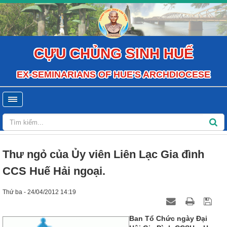
CỰU CHỦNG SINH HUẾ
EX-SEMINARIANS OF HUE'S ARCHDIOCESE
Thư ngỏ của Ủy viên Liên Lạc Gia đình
CCS Huế Hải ngoại.
Thứ ba - 24/04/2012 14:19
Ban Tổ Chức ngày Đại