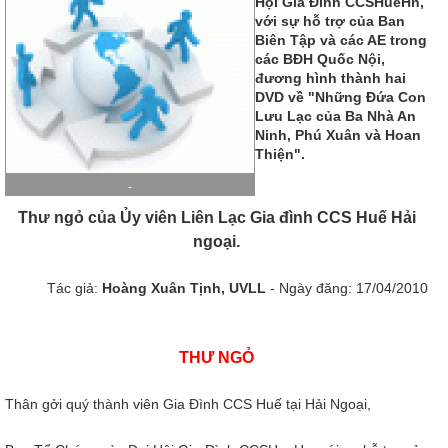
Hội Gia Đình CCSHueHn,
với sự hỗ trợ của Ban
Biên Tập và các AE trong
các BĐH Quốc Nội,
đương hình thành hai
DVD về "Những Đứa Con
Lưu Lạc của Ba Nhà An
Ninh, Phú Xuân và Hoan
Thiện".
-
Thư ngỏ của Ủy viên Liên Lạc Gia đình CCS Huế Hải
ngoại.
Tác giả:
Hoàng Xuân Tịnh, UVLL
- Ngày đăng: 17/04/2010
THƯ NGỎ
Thân gởi quý thành viên Gia Đình CCS Huế tại Hải Ngoại,