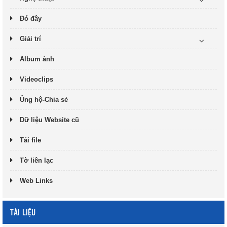
Đó đây
Giải trí
Album ảnh
Videoclips
Ủng hộ-Chia sẻ
Dữ liệu Website cũ
Tải file
Tờ liên lạc
Web Links
TÀI LIỆU