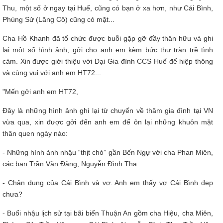
Thu, một số ở ngay tại Huế, cũng có bạn ở xa hơn, như Cái Bình,
Phùng Sử (Lăng Cô) cũng có mặt...
Cha Hồ Khanh đã tổ chức được buỗi gặp gỡ đầy thân hữu và ghi
lại một số hình ảnh, gởi cho anh em kèm bức thư tràn trề tình
cảm. Xin được giới thiệu với Đại Gia đình CCS Huế để hiệp thông
và cùng vui với anh em HT72...
"Mến gởi anh em HT72,
Đây là những hình ảnh ghi lại từ chuyến về thăm gia đình tại VN
vừa qua, xin được gởi đến anh em để ôn lại những khuôn mặt
thân quen ngày nào:
- Những hình ảnh nhậu “thịt chó” gần Bến Ngự với cha Phan Miên,
các bạn Trần Văn Đăng, Nguyễn Đình Tha.
- Chân dung của Cái Bình và vợ. Anh em thấy vợ Cái Bình đẹp
chưa?
- Buổi nhậu lịch sử tại bãi biển Thuận An gồm cha Hiệu, cha Miên,