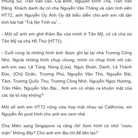
Phùng Sử, Trần Văn cao, Cái Bình, Nguyễn Đình Tha, Trần Văn
Đăng. Khách danh dự có cha Nguyễn Văn Thăng và cảm tình viên
HT72, anh Nguyễn Úy. Anh Úy đã biễu diễn cho anh em rất tận
tình bài hát “Trả Nợ Tình xa”...
- Một số anh em ghé thăm Ba của mình ở Tân Mỹ, có cả cha xứ
Tân Mỹ và cha Hồ Thứ (HT71).
- Cuối cùng là những hình ảnh được ghi lại tại nhà Trương Công
Nho. Ngoài những hình chụp chung, mình có chụp hình với các
anh em sau: Lê Tùng. Hùng (Lửa), Ngọc Đoàn, Danh, Lê Thành
Đức, (Chị) Doãn, Trương Phú, Nguyễn Văn Thọ, Nguyễn Đài,
Tâm, Trương Quốc Thu, Trương Công Nhờ, Nguyễn Ngọc Hương,
Trần Hiền, Nguyễn Văn Bài... Anh em có nhận ra khuôn mặt của
các tài tử này không?
Một số anh em HT72 cũng vừa họp mặt nhau tại California, xin
Nguyễn Ấn post hình cho anh em xem nhé.
Cha Miên sang Singapore ra răng rồi! Xem hình có nhớ “rượu
mận” không đây? Cho anh em địa chỉ để liên lạc!"