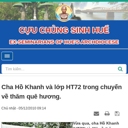
CỰU CHỦNG SINH HUẾ
EX-SEMINARIANS OF HUE'S ARCHDIOCESE
Cha Hồ Khanh và lớp HT72 trong chuyến
về thăm quê hương.
Chủ nhật - 05/12/2010 09:14
Vừa qua, cha Hồ Khanh