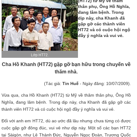
(HT72) từ Mỹ về thăm
thân phụ, Ông Hồ Nghĩa,
đang lâm bệnh. Trong
dịp này, cha Khanh đã
gặp gỡ các thành viên
HT72 và có cuộc hội ngộ
đầy ý nghĩa và vui vẻ.
Lớp HT72.
Cha Hồ Khanh (HT72) gặp gỡ bạn hữu trong chuyến về
thăm nhà.
(Tác giả:
Tin Huế
- Ngày đăng: 10/07/2009).
Vừa qua, cha Hồ Khanh (HT72) từ Mỹ về thăm thân phụ, Ông Hồ
Nghĩa, đang lâm bệnh. Trong dịp này, cha Khanh đã gặp gỡ các
thành viên HT72 và có cuộc hội ngộ đầy ý nghĩa và vui vẻ.
Đối với anh em HT72, dù ao ước đã lâu nhưng chưa từng có được
cuộc gặp gỡ đông đúc, vui vẻ như dịp này. Một số các bạn HT72
tại Sàigòn, như Lê Thành Đức, Nguyễn Ngọc Đoàn, Trương Quốc