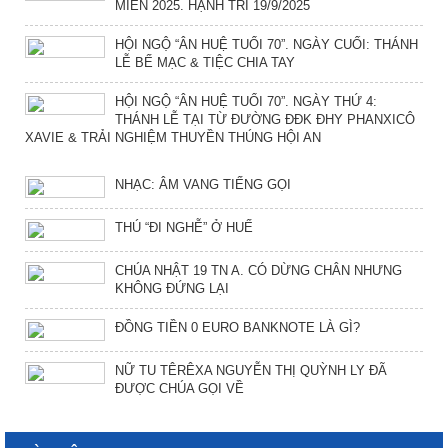
MIỀN 2025. HẠNH TRÍ 19/9/2025
HỘI NGỘ “ÂN HUỆ TUỔI 70”. NGÀY CUỐI: THÁNH
LỄ BẾ MẠC & TIỆC CHIA TAY
HỘI NGỘ “ÂN HUỆ TUỔI 70”. NGÀY THỨ 4:
THÁNH LỄ TẠI TỪ ĐƯỜNG ĐĐK ĐHY PHANXICÔ
XAVIE & TRẢI NGHIỆM THUYỀN THÚNG HỘI AN
NHẠC: ÂM VANG TIẾNG GỌI
THÚ “ĐI NGHỄ” Ở HUẾ
CHÚA NHẬT 19 TN A. CÓ DỪNG CHÂN NHƯNG
KHÔNG ĐỨNG LẠI
ĐỒNG TIỀN 0 EURO BANKNOTE LÀ GÌ?
NỮ TU TÊRÊXA NGUYỄN THỊ QUỲNH LY ĐÃ
ĐƯỢC CHÚA GỌI VỀ