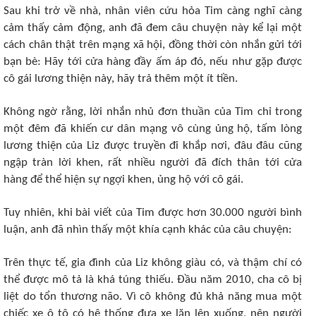
Sau khi trở về nhà, nhân viên cứu hỏa Tim càng nghĩ càng
cảm thấy cảm động, anh đã đem câu chuyện này kể lại một
cách chân thật trên mạng xã hội, đồng thời còn nhắn gửi tới
bạn bè: Hãy tới cửa hàng đầy ấm áp đó, nếu như gặp được
cô gái lương thiện này, hãy trả thêm một ít tiền.
Không ngờ rằng, lời nhắn nhủ đơn thuần của Tim chỉ trong
một đêm đã khiến cư dân mạng vô cùng ủng hộ, tấm lòng
lương thiện của Liz được truyền đi khắp nơi, đâu đâu cũng
ngập tràn lời khen, rất nhiều người đã đích thân tới cửa
hàng để thể hiện sự ngợi khen, ủng hộ với cô gái.
Tuy nhiên, khi bài viết của Tim được hơn 30.000 người bình
luận, anh đã nhìn thấy một khía cạnh khác của câu chuyện:
Trên thực tế, gia đình của Liz không giàu có, và thậm chí có
thể được mô tả là khá túng thiếu. Đầu năm 2010, cha cô bị
liệt do tổn thương não. Vì cô không đủ khả năng mua một
chiếc xe ô tô có hệ thống đưa xe lăn lên xuống, nên người