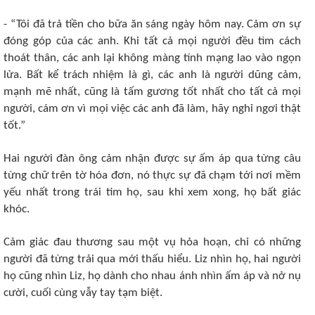
- “Tôi đã trả tiền cho bữa ăn sáng ngày hôm nay. Cảm ơn sự
đóng góp của các anh. Khi tất cả mọi người đều tìm cách
thoát thân, các anh lại không màng tính mạng lao vào ngọn
lửa. Bất kể trách nhiệm là gì, các anh là người dũng cảm,
mạnh mẽ nhất, cũng là tấm gương tốt nhất cho tất cả mọi
người, cám ơn vì mọi việc các anh đã làm, hãy nghỉ ngơi thật
tốt.”
Hai người đàn ông cảm nhận được sự ấm áp qua từng câu
từng chữ trên tờ hóa đơn, nó thực sự đã chạm tới nơi mềm
yếu nhất trong trái tim họ, sau khi xem xong, họ bất giác
khóc.
Cảm giác đau thương sau một vụ hỏa hoạn, chỉ có những
người đã từng trải qua mới thấu hiểu. Liz nhìn họ, hai người
họ cũng nhìn Liz, họ dành cho nhau ánh nhìn ấm áp và nở nụ
cười, cuối cùng vẫy tay tạm biệt.