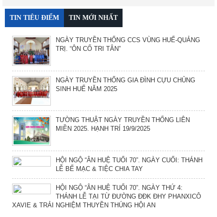
TIN TIÊU ĐIỂM
TIN MỚI NHẤT
NGÀY TRUYỀN THỐNG CCS VÙNG HUẾ-QUẢNG
TRỊ. “ÔN CỐ TRI TÂN”
NGÀY TRUYỀN THỐNG GIA ĐÌNH CỰU CHỦNG
SINH HUẾ NĂM 2025
TƯỜNG THUẬT NGÀY TRUYỀN THỐNG LIÊN
MIỀN 2025. HẠNH TRÍ 19/9/2025
HỘI NGỘ “ÂN HUỆ TUỔI 70”. NGÀY CUỐI: THÁNH
LỄ BẾ MẠC & TIỆC CHIA TAY
HỘI NGỘ “ÂN HUỆ TUỔI 70”. NGÀY THỨ 4:
THÁNH LỄ TẠI TỪ ĐƯỜNG ĐĐK ĐHY PHANXICÔ
XAVIE & TRẢI NGHIỆM THUYỀN THÚNG HỘI AN