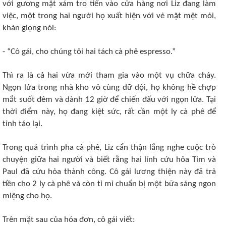
với gương mặt xám tro tiến vào cửa hàng nơi Liz đang làm
việc, một trong hai người họ xuất hiện với vẻ mặt mệt mỏi,
khàn giọng nói:
- “Cô gái, cho chúng tôi hai tách cà phê espresso.”
Thì ra là cả hai vừa mới tham gia vào một vụ chữa cháy.
Ngọn lửa trong nhà kho vô cùng dữ dội, họ không hề chợp
mắt suốt đêm và dành 12 giờ để chiến đấu với ngọn lửa. Tại
thời điểm này, họ đang kiệt sức, rất cần một ly cà phê để
tỉnh táo lại.
Trong quá trình pha cà phê, Liz cẩn thận lắng nghe cuộc trò
chuyện giữa hai người và biết rằng hai lính cứu hỏa Tim và
Paul đã cứu hỏa thành công. Cô gái lương thiện này đã trả
tiền cho 2 ly cà phê và còn tỉ mỉ chuẩn bị một bữa sáng ngon
miệng cho họ.
Trên mặt sau của hóa đơn, cô gái viết: