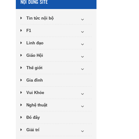
NỘI DUNG SITE
Tin tức nội bộ
F1
Linh đạo
Giáo Hội
Thế giới
Gia đình
Vui Khỏe
Nghệ thuật
Đó đây
Giải trí