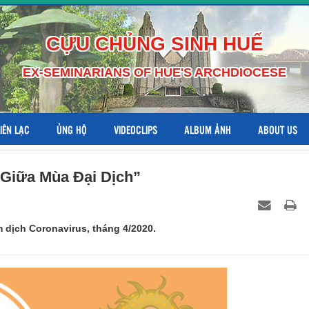
CỰU CHỦNG SINH HUẾ
EX-SEMINARIANS OF HUE'S ARCHDIOCESE
LIÊN LẠC
ỦNG HỘ
VIDEOCLIPS
ALBUM ẢNH
ABOUT US
 Giữa Mùa Đại Dịch”
 dịch Coronavirus, tháng 4/2020.