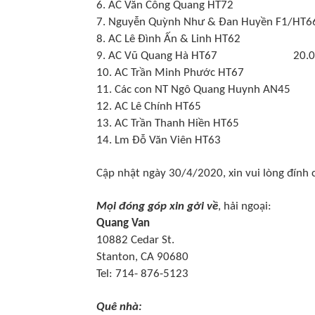
6. AC Văn Công Quang HT72 
7. Nguyễn Quỳnh Như & Đan Huyền F1/HT
8. AC Lê Đình Ấn & Linh HT62
9. AC Vũ Quang Hà HT67 20.000
10. AC Trần Minh Phước HT67
11. Các con NT Ngô Quang Huynh AN4
12. AC Lê Chính HT65 1
13. AC Trần Thanh Hiền HT65
14. Lm Đỗ Văn Viên HT63 
Cập nhật ngày 30/4/2020, xin vui lòng đính c
Mọi đóng góp xin gởi về
, hải ngoại:
Quang Van
10882 Cedar St.
Stanton, CA 90680
Tel: 714- 876-5123
Quê nhà: