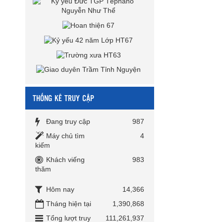
THỐNG KÊ TRUY CẬP
Đang truy cập
987
Máy chủ tìm
4
kiếm
Khách viếng
983
thăm
Hôm nay
14,366
Tháng hiện tại
1,390,868
Tổng lượt truy
111,261,937