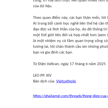
cùng, trí tuệ đích thực liên quan nhiều hơn 
của dữ liệu.
Theo quan điểm này, các bạn thân mến, tôi 
AI trong bối cảnh học nghề liên thế hệ cần 
đạo đức và tinh thần của họ, do đó thông tr
một thế giới liên đới và hợp nhất hơn (xem
là một nhiệm vụ có tầm quan trọng sống còn
tương lai, tôi chân thành cầu xin những phư
bạn và gia đình các bạn.
Từ Điện Vatican, ngày 17 tháng 6 năm 2025
LEO PP. XIV​
Bản dịch của:
Vietcatholic
https://phailamgi.com/threads/thong-diep-cua-