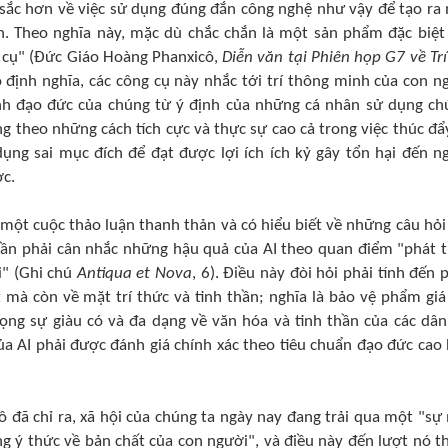
 sắc hơn về việc sử dụng đúng đắn công nghệ như vậy để tạo ra
. Theo nghĩa này, mặc dù chắc chắn là một sản phẩm đặc biệt
ng cụ" (Đức Giáo Hoàng Phanxicô,
Diễn văn tại Phiên họp G7 về Trí
 định nghĩa, các công cụ này nhắc tới trí thông minh của con n
nh đạo đức của chúng từ ý định của những cá nhân sử dụng ch
 theo những cách tích cực và thực sự cao cả trong việc thúc đẩ
ụng sai mục đích để đạt được lợi ích ích kỷ gây tổn hại đến n
ợc.
ột cuộc thảo luận thanh thản và có hiểu biết về những câu hỏi
cần phải cân nhắc những hậu quả của AI theo quan điểm "phát t
i" (Ghi chú
Antiqua et Nova
, 6). Điều này đòi hỏi phải tính đến 
 mà còn về mặt trí thức và tinh thần; nghĩa là bảo vệ phẩm giá
ng sự giàu có và đa dạng về văn hóa và tinh thần của các dân
o của AI phải được đánh giá chính xác theo tiêu chuẩn đạo đức cao
 đã chỉ ra, xã hội của chúng ta ngày nay đang trải qua một "sự
ong ý thức về bản chất của con người", và điều này đến lượt nó t