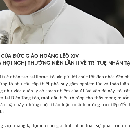
 CỦA ĐỨC GIÁO HOÀNG LÊÔ XIV
HỘI NGHỊ THƯỜNG NIÊN LẦN II VỀ TRÍ TUỆ NHÂN T
í tuệ nhân tạo tại Rome, tôi xin gửi lời chúc tốt đẹp nhất đến n
ứng tỏ nhu cầu cấp thiết phải suy gẫm nghiêm túc và thảo luận 
g như việc quản lý có trách nhiệm của AI. Về vấn đề này, tôi rất
 ra tại Điện Tông tòa, một dấu hiệu rõ ràng cho thấy mong muốn
hảo luận này, những cuộc thảo luận có ảnh hưởng trực tiếp đến 
ta.
 việc mang lại lợi ích cho gia đình nhân loại, sự phát triển n