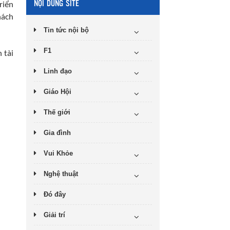
NỘI DUNG SITE
riển
hách
Tin tức nội bộ
F1
 tài
Linh đạo
Giáo Hội
Thế giới
Gia đình
Vui Khỏe
Nghệ thuật
Đó đây
Giải trí