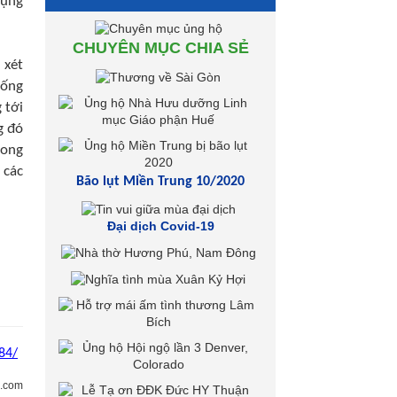
dụng
CHUYÊN MỤC CHIA SẺ
 xét
sống
 tới
g đó
rong
 các
Bão lụt Miền Trung 10/2020
Đại dịch Covid-19
84/
i.com