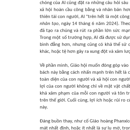
chóng của AI cũng đặt ra những câu hỏi sâu
xã hội hoàn cầu công bằng và nhân bản hơn
thiên tài con người, AI "trên hết là một cô
nhân tạo
, ngày 14 tháng 6 năm 2024). Theo
đã tạo ra chúng và rút ra phần lớn sức mạ
Trong một số trường hợp, AI đã được sử dụng
bình đẳng hơn, nhưng cũng có khả thể sử d
khác, hoặc tệ hơn gây ra xung đột và xâm lư
Về phần mình, Giáo hội muốn đóng góp vào m
bách này bằng cách nhấn mạnh trên hết là 
toàn diện của con người và xã hội con ngườ
lợi của con người không chỉ về mặt vật chất
khả xâm phạm của mỗi con người và tôn trọ
trên thế giới. Cuối cùng, lợi ích hoặc rủi r
này.
Đáng buồn thay, như cố Giáo hoàng Phanxicô
mát nhất định, hoặc ít nhất là sự lu mờ, tr