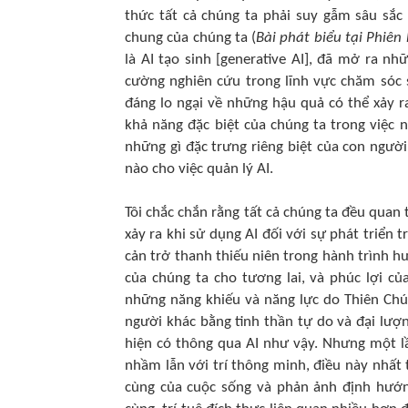
thức tất cả chúng ta phải suy gẫm sâu sắc
chung của chúng ta (
Bài phát biểu tại Phiên
là AI tạo sinh [generative AI], đã mở ra n
cường nghiên cứu trong lĩnh vực chăm sóc
đáng lo ngại về những hậu quả có thể xảy ra
khả năng đặc biệt của chúng ta trong việc n
những gì đặc trưng riêng biệt của con người
nào cho việc quản lý AI.
Tôi chắc chắn rằng tất cả chúng ta đều quan
xảy ra khi sử dụng AI đối với sự phát triển 
cản trở thanh thiếu niên trong hành trình h
của chúng ta cho tương lai, và phúc lợi c
những năng khiếu và năng lực do Thiên Chú
người khác bằng tinh thần tự do và đại lượ
hiện có thông qua AI như vậy. Nhưng một l
nhầm lẫn với trí thông minh, điều này nhất
cùng của cuộc sống và phản ảnh định hướn