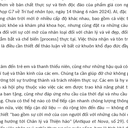
 hơn về bản chất thực sự và tính độc đáo của phẩm giá con n
 họp G7 về Trí tuệ nhân tạo
, ngày 14 tháng 6 năm 2024). AI, đặc 
hững chân trời mới ở nhiều cấp độ khác nhau, bao gồm cả việc 
 sức khỏe và khám phá khoa học, nhưng cũng đặt ra những câu
 đối với sự cởi mở của nhân loại đối với chân lý và vẻ đẹp, đối
ắm bắt và chế biến [process] thực tại. Việc thừa nhận và tôn t
 là điều cần thiết để thảo luận về bất cứ khuôn khổ đạo đức đầ
 tâm đến trẻ em và thanh thiếu niên, cũng như những hậu quả có
trí tuệ và thần kinh của các em. Chúng ta cần giúp đỡ chứ không 
ướng tới sự trưởng thành và trách nhiệm thực sự. Các em là hy 
ủa xã hội phụ thuộc vào việc các em được trao khả năng phát t
a ban tặng, cũng như đáp ứng nhu cầu của thời đại và nhu cầu
ng. Chưa có thế hệ nào có thể tiếp cận nhanh chóng lượng thông
ần nữa, việc tiếp cận dữ liệu — dù rộng lớn đến đâu — không 
 thiết "bao gồm sự cởi mở của con người đối với những câu hỏi 
g hướng tới Chân lý và Thiện hảo" (
Antiqua et Nova
, số 29). 