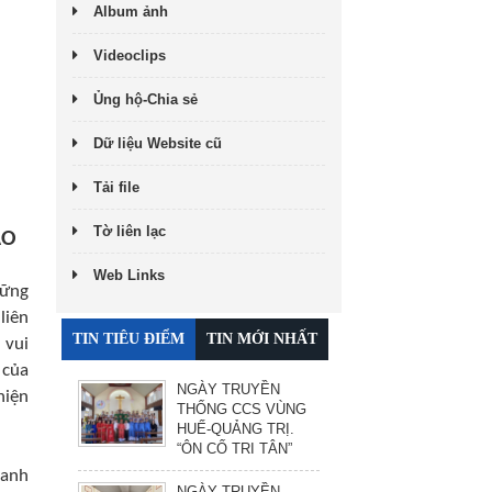
Album ảnh
Videoclips
Ủng hộ-Chia sẻ
Dữ liệu Website cũ
Tải file
Tờ liên lạc
ẠO
Web Links
hững
liên
TIN TIÊU ĐIỂM
TIN MỚI NHẤT
 vui
 của
NGÀY TRUYỀN
hiện
THỐNG CCS VÙNG
HUẾ-QUẢNG TRỊ.
“ÔN CỐ TRI TÂN”
hanh
NGÀY TRUYỀN