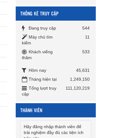
THỐNG KÊ TRUY CẬP
Đang truy cập
544
Máy chủ tìm
11
kiếm
Khách viếng
533
thăm
Hôm nay
45,631
Tháng hiện tại
1,249,150
Tổng lượt truy
111,120,219
cập
THÀNH VIÊN
Hãy đăng nhập thành viên để
trải nghiệm đầy đủ các tiện ích