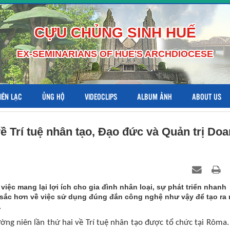
CỰU CHỦNG SINH HUẾ
EX-SEMINARIANS OF HUE'S ARCHDIOCESE
LIÊN LẠC
ỦNG HỘ
VIDEOCLIPS
ALBUM ẢNH
ABOUT US
 Trí tuệ nhân tạo, Đạo đức và Quản trị Do
iệc mang lại lợi ích cho gia đình nhân loại, sự phát triển nhanh
 sắc hơn về việc sử dụng đúng đắn công nghệ như vậy để tạo ra
.
ng niên lần thứ hai về Trí tuệ nhân tạo được tổ chức tại Rôma.