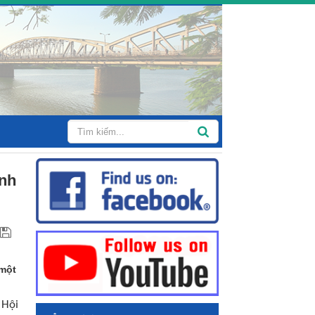
anh
 một
 Hội