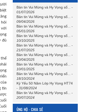
gười
Bản tin Vui Mừng và Hy Vọng số...
-
biệt
01/07/2026
tăng
Bản tin Vui Mừng và Hy Vọng số...
-
09/04/2026
 hỏi
Bản tin Vui Mừng và Hy Vọng số...
-
 với
05/01/2026
rọng
Bản tin Vui Mừng và Hy Vọng số...
-
y đủ
10/10/2025
Bản tin Vui Mừng và Hy Vọng số...
-
21/07/2025
Bản tin Vui Mừng và Hy Vọng số...
-
 thể
10/04/2025
Bản tin Vui Mừng và Hy Vọng số...
-
phải
10/01/2025
vọng
Bản tin Vui Mừng và Hy Vọng số...
-
riển
18/10/2024
 của
Kỷ Yếu 50 Năm Lớp Hy Vọng HT74
-
31/08/2024
 tin
Bản tin Vui Mừng và Hy Vọng số...
-
được
20/07/2024
cuối
Cuối
ỦNG HỘ - CHIA SẺ