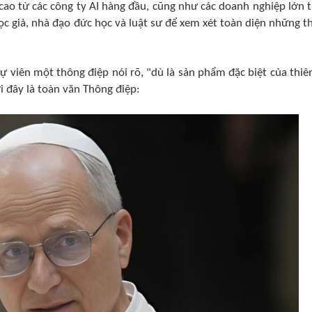
cao từ các công ty AI hàng đầu, cũng như các doanh nghiệp lớn t
học giả, nhà đạo đức học và luật sư để xem xét toàn diện những t
ự viên một thông điệp nói rõ, "dù là sản phẩm đặc biệt của thiên
i đây là toàn văn Thông điệp: