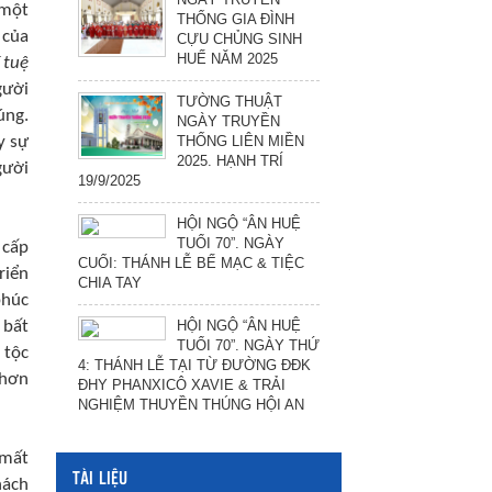
 một
THỐNG GIA ĐÌNH
 của
CỰU CHỦNG SINH
HUẾ NĂM 2025
 tuệ
gười
TƯỜNG THUẬT
úng.
NGÀY TRUYỀN
THỐNG LIÊN MIỀN
y sự
2025. HẠNH TRÍ
gười
19/9/2025
HỘI NGỘ “ÂN HUỆ
TUỔI 70”. NGÀY
 cấp
CUỐI: THÁNH LỄ BẾ MẠC & TIỆC
riển
CHIA TAY
phúc
HỘI NGỘ “ÂN HUỆ
 bất
TUỔI 70”. NGÀY THỨ
 tộc
4: THÁNH LỄ TẠI TỪ ĐƯỜNG ĐĐK
 hơn
ĐHY PHANXICÔ XAVIE & TRẢI
NGHIỆM THUYỀN THÚNG HỘI AN
 mất
TÀI LIỆU
hách