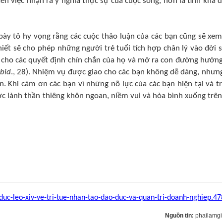
đến việc nhận ra ý nghĩa thực sự của cuộc sống, hơn là tính khả 
bày tỏ hy vọng rằng các cuộc thảo luận của các bạn cũng sẽ xem
thiết sẽ cho phép những người trẻ tuổi tích hợp chân lý vào đời 
i cho các quyết định chín chắn của họ và mở ra con đường hướng
ibid
., 28). Nhiệm vụ được giao cho các bạn không dễ dàng, nhưn
. Khi cảm ơn các bạn vì những nỗ lực của các bạn hiện tại và t
ớc lành thần thiêng khôn ngoan, niềm vui và hòa bình xuống trên
duc-leo-xiv-ve-tri-tue-nhan-tao-dao-duc-va-quan-tri-doanh-nghiep.47
Nguồn tin:
phailamg