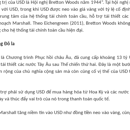
 trị của USD là Hội nghị Bretton Woods năm 1944”. Tại hội nghị 
họ với USD, trong khi USD được neo vào giá vàng với tỷ lệ cố địn
ung tâm của hệ thống tài chính toàn cầu, hỗ trợ tái thiết các
hoạch Marshall. Theo Eichengreen (2011), Bretton Woods không
cho hệ thống tài chính toàn cầu hiện đại.
g Đô la
 là Chương trình Phục hồi châu Âu, đã cung cấp khoảng 13 tỷ
ái thiết các nước Tây Âu sau Thế chiến thứ hai. Đây là một bướ
n rộng của chủ nghĩa cộng sản mà còn củng cố vị thế của USD 
n trợ phải sử dụng USD để mua hàng hóa từ Hoa Kỳ và các nước
ày và thúc đẩy vai trò của nó trong thanh toán quốc tế.
Marshall tăng niềm tin vào USD như đồng tiền neo vào vàng, củn