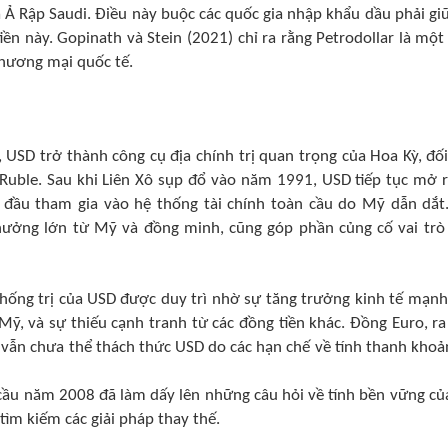
 Ả Rập Saudi. Điều này buộc các quốc gia nhập khẩu dầu phải gi
n này. Gopinath và Stein (2021) chỉ ra rằng Petrodollar là một
thương mại quốc tế.
 USD trở thành công cụ địa chính trị quan trọng của Hoa Kỳ, đối
 Ruble. Sau khi Liên Xô sụp đổ vào năm 1991, USD tiếp tục mở 
 đầu tham gia vào hệ thống tài chính toàn cầu do Mỹ dẫn dắt
hưởng lớn từ Mỹ và đồng minh, cũng góp phần củng cố vai trò
hống trị của USD được duy trì nhờ sự tăng trưởng kinh tế mạn
Mỹ, và sự thiếu cạnh tranh từ các đồng tiền khác. Đồng Euro, ra
 vẫn chưa thể thách thức USD do các hạn chế về tính thanh khoả
 cầu năm 2008 đã làm dấy lên những câu hỏi về tính bền vững củ
tìm kiếm các giải pháp thay thế.