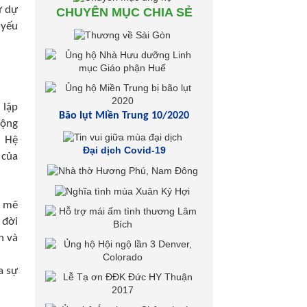
ữ dự
CHUYÊN MỤC CHIA SẺ
 yếu
 lập
Bão lụt Miền Trung 10/2020
rộng
. Hệ
Đại dịch Covid-19
 của
h mẽ
 đời
n và
a sự