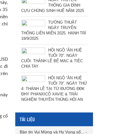
này,
THỐNG GIA ĐÌNH
h 35
CỰU CHỦNG SINH HUẾ NĂM 2025
 nền
TƯỜNG THUẬT
 chỉ
NGÀY TRUYỀN
THỐNG LIÊN MIỀN 2025. HẠNH TRÍ
19/9/2025
HỘI NGỘ “ÂN HUỆ
TUỔI 70”. NGÀY
 USD
CUỐI: THÁNH LỄ BẾ MẠC & TIỆC
CHIA TAY
c đi
trên
HỘI NGỘ “ÂN HUỆ
TUỔI 70”. NGÀY THỨ
4: THÁNH LỄ TẠI TỪ ĐƯỜNG ĐĐK
ĐHY PHANXICÔ XAVIE & TRẢI
 này
NGHIỆM THUYỀN THÚNG HỘI AN
g cố
TÀI LIỆU
Bản tin Vui Mừng và Hy Vọng số...
-