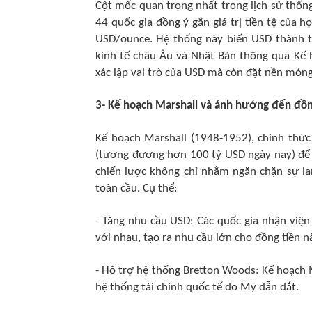
Cột mốc quan trọng nhất trong lịch sử thống
44 quốc gia đồng ý gắn giá trị tiền tệ của 
USD/ounce. Hệ thống này biến USD thành tr
kinh tế châu Âu và Nhật Bản thông qua Kế 
xác lập vai trò của USD mà còn đặt nền móng 
3- Kế hoạch Marshall và ảnh hưởng đến đồn
Kế hoạch Marshall (1948-1952), chính thức
(tương đương hơn 100 tỷ USD ngày nay) để t
chiến lược không chỉ nhằm ngăn chặn sự la
toàn cầu. Cụ thể:
- Tăng nhu cầu USD: Các quốc gia nhận việ
với nhau, tạo ra nhu cầu lớn cho đồng tiền n
- Hỗ trợ hệ thống Bretton Woods: Kế hoạch 
hệ thống tài chính quốc tế do Mỹ dẫn dắt.