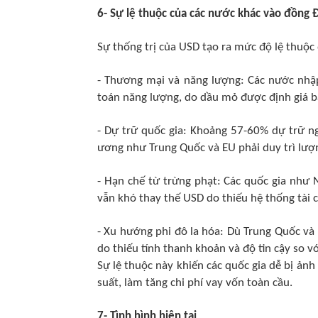
6- Sự lệ thuộc của các nước khác vào đồng Đ
Sự thống trị của USD tạo ra mức độ lệ thuộc 
- Thương mại và năng lượng: Các nước nhậ
toán năng lượng, do dầu mỏ được định giá b
- Dự trữ quốc gia: Khoảng 57-60% dự trữ ng
ương như Trung Quốc và EU phải duy trì lượn
- Hạn chế từ trừng phạt: Các quốc gia như N
vẫn khó thay thế USD do thiếu hệ thống tài c
- Xu hướng phi đô la hóa: Dù Trung Quốc và 
do thiếu tính thanh khoản và độ tin cậy so v
Sự lệ thuộc này khiến các quốc gia dễ bị ảnh
suất, làm tăng chi phí vay vốn toàn cầu.
7- Tình hình hiện tại