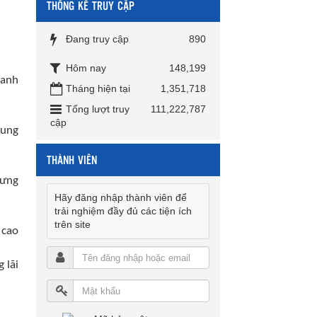
THỐNG KÊ TRUY CẬP
Đang truy cập
890
Hôm nay
148,199
hanh
Tháng hiện tại
1,351,718
Tổng lượt truy
111,222,787
cập
rung
THÀNH VIÊN
hưng
Hãy đăng nhập thành viên để
trải nghiệm đầy đủ các tiện ích
trên site
 cao
 lãi