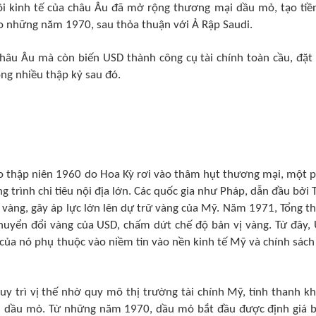
ồi kinh tế của châu Âu đã mở rộng thương mại dầu mỏ, tạo tiề
ào những năm 1970, sau thỏa thuận với Ả Rập Saudi.
 châu Âu mà còn biến USD thành công cụ tài chính toàn cầu, đặt
ong nhiều thập kỷ sau đó.
ào thập niên 1960 do Hoa Kỳ rơi vào thâm hụt thương mại, một 
g trình chi tiêu nội địa lớn. Các quốc gia như Pháp, dẫn đầu bởi 
y vàng, gây áp lực lớn lên dự trữ vàng của Mỹ. Năm 1971, Tổng t
chuyển đổi vàng của USD, chấm dứt chế độ bản vị vàng. Từ đây,
ị của nó phụ thuộc vào niềm tin vào nền kinh tế Mỹ và chính sách
y trì vị thế nhờ quy mô thị trường tài chính Mỹ, tính thanh k
ại dầu mỏ. Từ những năm 1970, dầu mỏ bắt đầu được định giá 