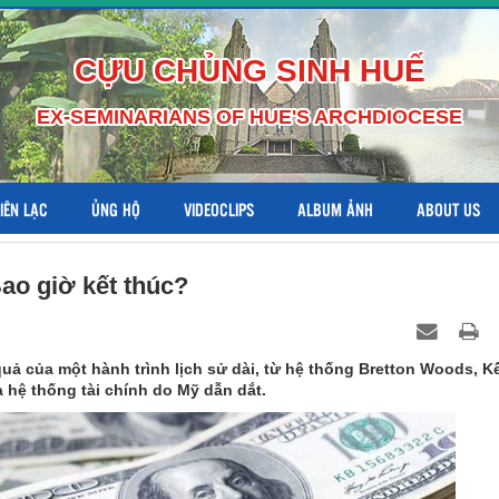
CỰU CHỦNG SINH HUẾ
EX-SEMINARIANS OF HUE'S ARCHDIOCESE
LIÊN LẠC
ỦNG HỘ
VIDEOCLIPS
ALBUM ẢNH
ABOUT US
Bao giờ kết thúc?
 quả của một hành trình lịch sử dài, từ hệ thống Bretton Woods, K
à hệ thống tài chính do Mỹ dẫn dắt.