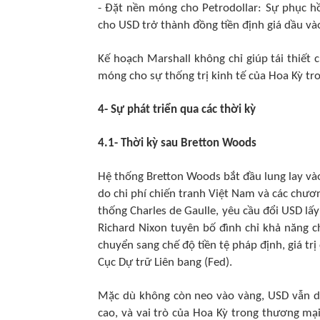
- Đặt nền móng cho Petrodollar: Sự phục h
cho USD trở thành đồng tiền định giá dầu v
Kế hoạch Marshall không chỉ giúp tái thiết
móng cho sự thống trị kinh tế của Hoa Kỳ tr
4- Sự phát triển qua các thời kỳ
4.1- Thời kỳ sau Bretton Woods
Hệ thống Bretton Woods bắt đầu lung lay v
do chi phí chiến tranh Việt Nam và các chươn
thống Charles de Gaulle, yêu cầu đổi USD lấ
Richard Nixon tuyên bố đình chỉ khả năng 
chuyển sang chế độ tiền tệ pháp định, giá tr
Cục Dự trữ Liên bang (Fed).
Mặc dù không còn neo vào vàng, USD vẫn du
cao, và vai trò của Hoa Kỳ trong thương m