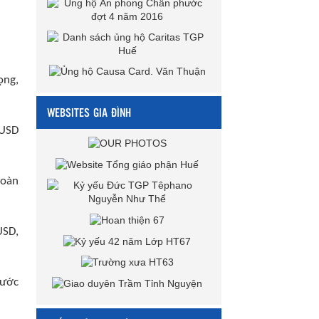
ọng,
WEBSITES GIA ĐÌNH
 USD
toàn
USD,
nước