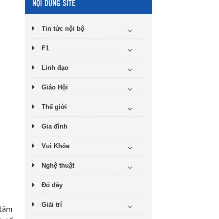
NỘI DUNG SITE
Tin tức nội bộ
F1
Linh đạo
Giáo Hội
Thế giới
Gia đình
Vui Khỏe
Nghệ thuật
Đó đây
Giải trí
 tâm