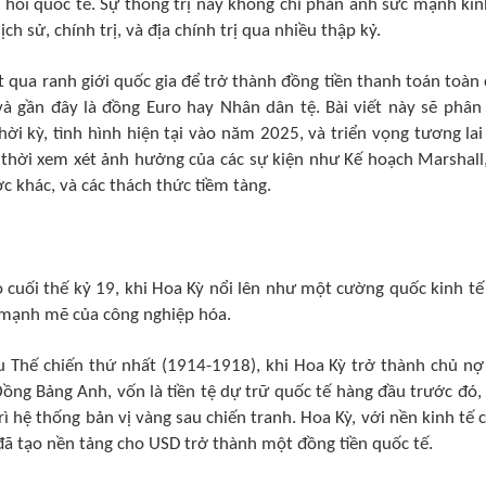
i hối quốc tế. Sự thống trị này không chỉ phản ánh sức mạnh kin
ch sử, chính trị, và địa chính trị qua nhiều thập kỷ.
t qua ranh giới quốc gia để trở thành đồng tiền thanh toán toàn 
à gần đây là đồng Euro hay Nhân dân tệ. Bài viết này sẽ phân 
hời kỳ, tình hình hiện tại vào năm 2025, và triển vọng tương lai
g thời xem xét ảnh hưởng của các sự kiện như Kế hoạch Marshall
c khác, và các thách thức tiềm tàng.
 cuối thế kỷ 19, khi Hoa Kỳ nổi lên như một cường quốc kinh tế
n mạnh mẽ của công nghiệp hóa.
u Thế chiến thứ nhất (1914-1918), khi Hoa Kỳ trở thành chủ nợ
 Đồng Bảng Anh, vốn là tiền tệ dự trữ quốc tế hàng đầu trước đó,
ì hệ thống bản vị vàng sau chiến tranh. Hoa Kỳ, với nền kinh tế 
 đã tạo nền tảng cho USD trở thành một đồng tiền quốc tế.