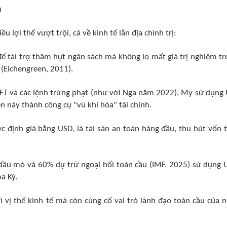
a
 lợi thế vượt trội, cả về kinh tế lẫn địa chính trị:
 để tài trợ thâm hụt ngân sách mà không lo mất giá trị nghiêm tr
 (Eichengreen, 2011).
IFT và các lệnh trừng phạt (như với Nga năm 2022), Mỹ sử dụng
ền này thành công cụ "vũ khí hóa" tài chính.
ược định giá bằng USD, là tài sản an toàn hàng đầu, thu hút vốn 
dầu mỏ và 60% dự trữ ngoại hối toàn cầu (IMF, 2025) sử dụng 
a Kỳ.
ì vị thế kinh tế mà còn củng cố vai trò lãnh đạo toàn cầu của 