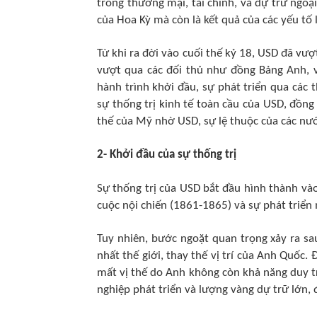
trong thương mại, tài chính, và dự trữ ngoạ
của Hoa Kỳ mà còn là kết quả của các yếu tố lị
Từ khi ra đời vào cuối thế kỷ 18, USD đã vượ
vượt qua các đối thủ như đồng Bảng Anh, v
hành trình khởi đầu, sự phát triển qua các t
sự thống trị kinh tế toàn cầu của USD, đồn
thế của Mỹ nhờ USD, sự lệ thuộc của các nướ
2- Khởi đầu của sự thống trị
Sự thống trị của USD bắt đầu hình thành vào
cuộc nội chiến (1861-1865) và sự phát triể
Tuy nhiên, bước ngoặt quan trọng xảy ra sa
nhất thế giới, thay thế vị trí của Anh Quốc.
mất vị thế do Anh không còn khả năng duy tr
nghiệp phát triển và lượng vàng dự trữ lớn,