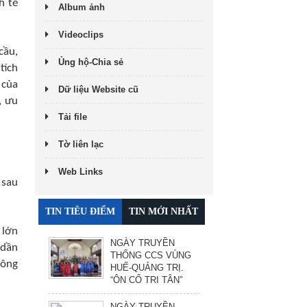
h tế
Album ảnh
Videoclips
cầu,
Ủng hộ-Chia sẻ
tích
 của
Dữ liệu Website cũ
, ưu
Tải file
Tờ liên lạc
Web Links
 sau
TIN TIÊU ĐIỂM
TIN MỚI NHẤT
 lớn
NGÀY TRUYỀN
 dần
THỐNG CCS VÙNG
công
HUẾ-QUẢNG TRỊ.
“ÔN CỐ TRI TÂN”
NGÀY TRUYỀN