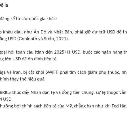
ô la
đáng kể từ các quốc gia khác:
p khẩu dầu, như Ấn Độ và Nhật Bản, phải giữ dự trữ USD để t
ằng USD (Gopinath và Stein, 2021).
oại hối toàn cầu (tính đến 2025) là USD, buộc các ngân hàng t
g lớn USD để ổn định tiền tệ.
ga và Iran, bị cắt khỏi SWIFT, phải tìm cách giảm phụ thuộc, n
hính thay thế hiệu quả.
BRICS thúc đẩy Nhân dân tệ và đồng tiền chung, sự lệ thuộc vẫn
ới USD.
 hưởng bởi chính sách tiền tệ của Mỹ, chẳng hạn như khi Fed tăng