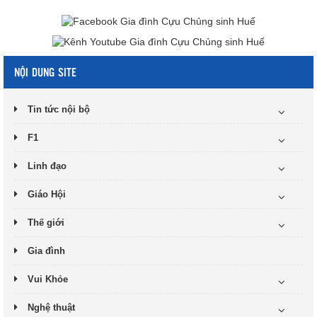
NỘI DUNG SITE
Tin tức nội bộ
F1
Linh đạo
Giáo Hội
Thế giới
Gia đình
Vui Khỏe
Nghệ thuật