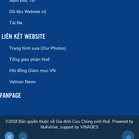
Năm Đức Tin
Dữ liệu Website cũ
Tải file
LIÊN KẾT WEBSITE
Trang hình xưa (Our Photos)
Tổng giáo phận Huế
Hội đồng Giám mục VN
Vatican News
FANPAGE
©2018 Bản quyền thuộc về Gia đình Cựu Chủng sinh Huế. Powered by
NuKeViet
, support by
VINADES