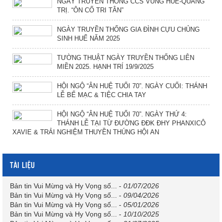
NGÀY TRUYỀN THỐNG CCS VÙNG HUẾ-QUẢNG
TRỊ. “ÔN CỐ TRI TÂN”
NGÀY TRUYỀN THỐNG GIA ĐÌNH CỰU CHỦNG
SINH HUẾ NĂM 2025
TƯỜNG THUẬT NGÀY TRUYỀN THỐNG LIÊN
MIỀN 2025. HẠNH TRÍ 19/9/2025
HỘI NGỘ “ÂN HUỆ TUỔI 70”. NGÀY CUỐI: THÁNH
LỄ BẾ MẠC & TIỆC CHIA TAY
HỘI NGỘ “ÂN HUỆ TUỔI 70”. NGÀY THỨ 4:
THÁNH LỄ TẠI TỪ ĐƯỜNG ĐĐK ĐHY PHANXICÔ
XAVIE & TRẢI NGHIỆM THUYỀN THÚNG HỘI AN
TÀI LIỆU
Bản tin Vui Mừng và Hy Vọng số...
-
01/07/2026
Bản tin Vui Mừng và Hy Vọng số...
-
09/04/2026
Bản tin Vui Mừng và Hy Vọng số...
-
05/01/2026
Bản tin Vui Mừng và Hy Vọng số...
-
10/10/2025