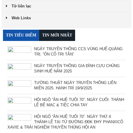
Tờ liên lạc
Web Links
TIN TIÊU ĐIỂM
TIN MỚI NHẤT
NGÀY TRUYỀN THỐNG CCS VÙNG HUẾ-QUẢNG
TRỊ. “ÔN CỐ TRI TÂN”
NGÀY TRUYỀN THỐNG GIA ĐÌNH CỰU CHỦNG
SINH HUẾ NĂM 2025
TƯỜNG THUẬT NGÀY TRUYỀN THỐNG LIÊN
MIỀN 2025. HẠNH TRÍ 19/9/2025
HỘI NGỘ “ÂN HUỆ TUỔI 70”. NGÀY CUỐI: THÁNH
LỄ BẾ MẠC & TIỆC CHIA TAY
HỘI NGỘ “ÂN HUỆ TUỔI 70”. NGÀY THỨ 4:
THÁNH LỄ TẠI TỪ ĐƯỜNG ĐĐK ĐHY PHANXICÔ
XAVIE & TRẢI NGHIỆM THUYỀN THÚNG HỘI AN