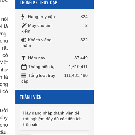
được
THỐNG KÊ TRUY CẬP
Đang truy cập
324
 nói
Máy chủ tìm
2
i là
kiếm
ứng,
Khách viếng
322
 chu
thăm
 rất
i có
Hôm nay
87,449
 Một
Tháng hiện tại
1,610,411
 như
Tổng lượt truy
111,481,480
n là
cập
rọng
i có
THÀNH VIÊN
gười
Hãy đăng nhập thành viên để
 đầy
trải nghiệm đầy đủ các tiện ích
 cho
trên site
câu,