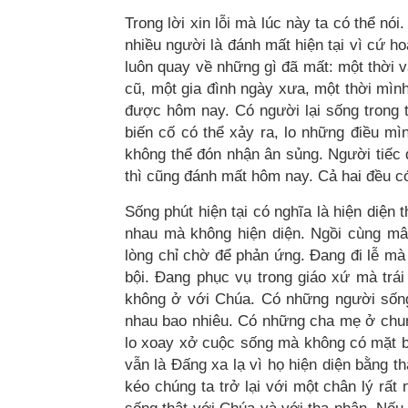
Trong lời xin lỗi mà lúc này ta có thể nó
nhiều người là đánh mất hiện tại vì cứ ho
luôn quay về những gì đã mất: một thời v
cũ, một gia đình ngày xưa, một thời mìn
được hôm nay. Có người lại sống trong tư
biến cố có thể xảy ra, lo những điều mì
không thể đón nhận ân sủng. Người tiếc 
thì cũng đánh mất hôm nay. Cả hai đều có
Sống phút hiện tại có nghĩa là hiện diện 
nhau mà không hiện diện. Ngồi cùng m
lòng chỉ chờ để phản ứng. Đang đi lễ m
bội. Đang phục vụ trong giáo xứ mà trá
không ở với Chúa. Có những người sống
nhau bao nhiêu. Có những cha mẹ ở chun
lo xoay xở cuộc sống mà không có mặt b
vẫn là Đấng xa lạ vì họ hiện diện bằng 
kéo chúng ta trở lại với một chân lý rất 