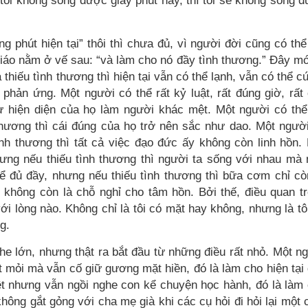
tôi không sống được giây phút này, thì tôi sẽ không sống 
g phút hiện tại” thôi thì chưa đủ, vì người đời cũng có thể
 giáo nằm ở vế sau: “và làm cho nó đầy tình thương.” Đây mớ
à thiếu tình thương thì hiện tại vẫn có thể lạnh, vẫn có thể c
phản ứng. Một người có thể rất kỷ luật, rất đúng giờ, rất
ự hiện diện của họ làm người khác mệt. Một người có thể
hương thì cái đúng của họ trở nên sắc như dao. Một ngườ
ình thương thì tất cả việc đạo đức ấy không còn linh hồn.
hưng nếu thiếu tình thương thì người ta sống với nhau mà
ể đủ đầy, nhưng nếu thiếu tình thương thì bữa cơm chỉ cò
, không còn là chỗ nghỉ cho tâm hồn. Bởi thế, điều quan t
 với lòng nào. Không chỉ là tôi có mặt hay không, nhưng là tô
g.
he lớn, nhưng thật ra bắt đầu từ những điều rất nhỏ. Một n
mỏi mà vẫn cố giữ gương mặt hiền, đó là làm cho hiện tại
ệt nhưng vẫn ngồi nghe con kể chuyện học hành, đó là làm
hông gắt gỏng với cha mẹ già khi các cụ hỏi đi hỏi lại một 