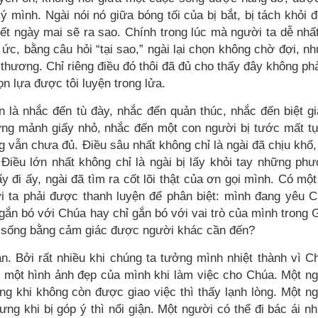
 mình. Ngài nói nó giữa bóng tối của bị bắt, bị tách khỏi 
iết ngày mai sẽ ra sao. Chính trong lúc mà người ta dễ nhấ
 ức, bằng câu hỏi “tại sao,” ngài lại chọn không chờ đợi, n
 thương. Chỉ riêng điều đó thôi đã đủ cho thấy đây không phả
n lựa được tôi luyện trong lửa.
là nhắc đến tù đày, nhắc đến quản thúc, nhắc đến biệt g
g mảnh giấy nhỏ, nhắc đến một con người bị tước mất t
g vẫn chưa đủ. Điều sâu nhất không chỉ là ngài đã chịu khổ
 Điều lớn nhất không chỉ là ngài bị lấy khỏi tay những ph
ấy đi ấy, ngài đã tìm ra cốt lõi thật của ơn gọi mình. Có một
ời ta phải được thanh luyện để phân biệt: mình đang yêu 
ắn bó với Chúa hay chỉ gắn bó với vai trò của mình trong 
 sống bằng cảm giác được người khác cần đến?
n. Bởi rất nhiều khi chúng ta tưởng mình nhiệt thành vì C
o một hình ảnh đẹp của mình khi làm việc cho Chúa. Một n
ng khi không còn được giao việc thì thấy lạnh lòng. Một n
ng khi bị góp ý thì nổi giận. Một người có thể đi bác ái nh