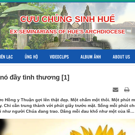
CỰU CHỦNG SINH HUẾ
EX-SEMINARIANS OF HUE'S ARCHDIOCESE
LIÊN LẠC
ỦNG HỘ
VIDEOCLIPS
ALBUM ẢNH
ABOUT US
 nó đầy tình thương [1]
c Hồng y Thuận gợi lên thật đẹp. Một chấm một thôi. Một phút m
y. Chỉ cần trung thành với phút giây trước mặt. Sống mỗi phút ch
ời như người Chúa đang trao. Dâng mỗi đau khổ như một của lễ…