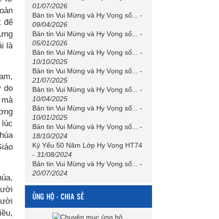
01/07/2026
đoàn
Bản tin Vui Mừng và Hy Vọng số...
-
t để
09/04/2026
hưng
Bản tin Vui Mừng và Hy Vọng số...
-
05/01/2026
i là
Bản tin Vui Mừng và Hy Vọng số...
-
10/10/2025
Bản tin Vui Mừng và Hy Vọng số...
-
iam,
21/07/2025
ự do
Bản tin Vui Mừng và Hy Vọng số...
-
10/04/2025
, mà
Bản tin Vui Mừng và Hy Vọng số...
-
ương
10/01/2025
 lúc
Bản tin Vui Mừng và Hy Vọng số...
-
Chúa
18/10/2024
Kỷ Yếu 50 Năm Lớp Hy Vọng HT74
Giáo
-
31/08/2024
Bản tin Vui Mừng và Hy Vọng số...
-
20/07/2024
húa,
gười
ỦNG HỘ - CHIA SẺ
gười
iều,