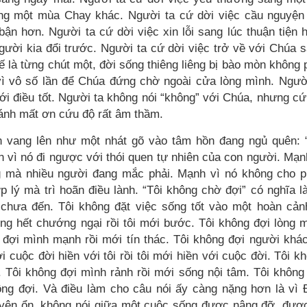
ang một mùa Chay khác. Người ta cứ dời việc cầu nguyện
ận hơn. Người ta cứ dời việc xin lỗi sang lúc thuận tiện 
gười kia đổi trước. Người ta cứ dời việc trở về với Chúa 
ế là từng chút một, đời sống thiêng liêng bị bào mòn không 
vì vô số lần để Chúa đứng chờ ngoài cửa lòng mình. Ngườ
i điều tốt. Người ta không nói “không” với Chúa, nhưng cứ
đánh mất ơn cứu độ rất âm thầm.
n vang lên như một nhát gõ vào tâm hồn đang ngủ quên: 
vì nó đi ngược với thói quen tự nhiên của con người. Mạn
ng mà nhiều người đang mắc phải. Mạnh vì nó không cho 
 lý mà trì hoãn điều lành. “Tôi không chờ đợi” có nghĩa là
 chưa đến. Tôi không đặt việc sống tốt vào một hoàn cản
ng hết chướng ngại rồi tôi mới bước. Tôi không đợi lòng 
 đợi mình mạnh rồi mới tín thác. Tôi không đợi người khá
 cuộc đời hiền với tôi rồi tôi mới hiền với cuộc đời. Tôi k
 Tôi không đợi mình rảnh rồi mới sống nội tâm. Tôi không
không đợi. Và điều làm cho câu nói ấy càng nặng hơn là vì
 yên ổn, không nói giữa một cuộc sống được nâng đỡ, đượ