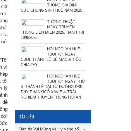
THỐNG GIA ĐÌNH
 sốt
CỰU CHỦNG SINH HUẾ NĂM 2025
hơn.
sang
TƯỜNG THUẬT
phải
NGÀY TRUYỀN
THỐNG LIÊN MIỀN 2025. HẠNH TRÍ
i ta
19/9/2025
 nói
HỘI NGỘ “ÂN HUỆ
TUỔI 70”. NGÀY
“Tôi
CUỐI: THÁNH LỄ BẾ MẠC & TIỆC
CHIA TAY
h vì
phép
HỘI NGỘ “ÂN HUỆ
 tôi
TUỔI 70”. NGÀY THỨ
4: THÁNH LỄ TẠI TỪ ĐƯỜNG ĐĐK
h lý
ĐHY PHANXICÔ XAVIE & TRẢI
mình
NGHIỆM THUYỀN THÚNG HỘI AN
c dễ
hông
TÀI LIỆU
 đợi
 Đức
Bản tin Vui Mừng và Hy Vọng số...
-
c tự