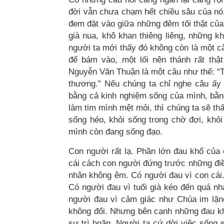
đời vẫn chưa chạm hết chiều sâu của nó
đem đặt vào giữa những đêm tối thật của 
già nua, khô khan thiêng liêng, những kh
người ta mới thấy đó không còn là một 
để bám vào, một lối nên thánh rất th
Nguyễn Văn Thuận là một câu như thế: “Tô
thương.” Nếu chúng ta chỉ nghe câu ấy 
bằng cả kinh nghiệm sống của mình, bằn
làm tim mình mệt mỏi, thì chúng ta sẽ th
sống héo, khỏi sống trong chờ đợi, kh
mình còn đang sống đạo.
Con người rất lạ. Phần lớn đau khổ của
cái cách con người đứng trước những điề
nhân không êm. Có người đau vì con cái.
Có người đau vì tuổi già kéo đến quá n
người đau vì cảm giác như Chúa im lặn
không đổi. Nhưng bên cạnh những đau kh
sự trì hoãn. Người ta cứ dời việc sống