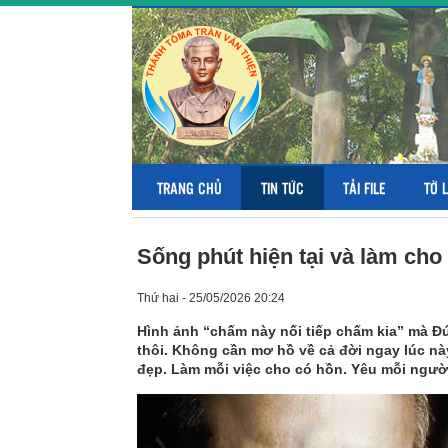
TRANG CHỦ
TIN TỨC
TẢI FILE
TỜ 
Sống phút hiện tại và làm cho
Thứ hai - 25/05/2026 20:24
Hình ảnh “chấm này nối tiếp chấm kia” mà Đứ
thôi. Không cần mơ hồ về cả đời ngay lúc nà
đẹp. Làm mỗi việc cho có hồn. Yêu mỗi ngư