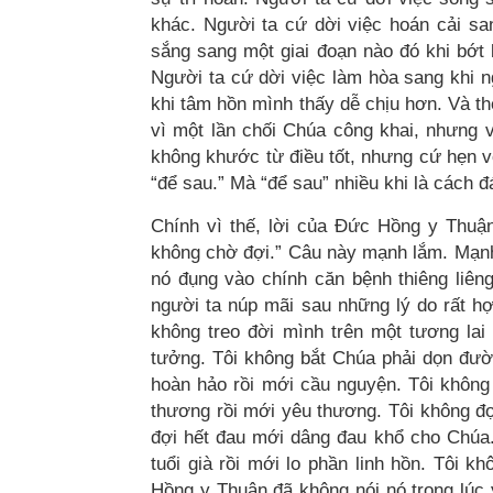
khác. Người ta cứ dời việc hoán cải s
sắng sang một giai đoạn nào đó khi bớt b
Người ta cứ dời việc làm hòa sang khi n
khi tâm hồn mình thấy dễ chịu hơn. Và th
vì một lần chối Chúa công khai, nhưng 
không khước từ điều tốt, nhưng cứ hẹn vớ
“để sau.” Mà “để sau” nhiều khi là cách 
Chính vì thế, lời của Đức Hồng y Thuậ
không chờ đợi.” Câu này mạnh lắm. Mạnh 
nó đụng vào chính căn bệnh thiêng liê
người ta núp mãi sau những lý do rất hợp
không treo đời mình trên một tương lai
tưởng. Tôi không bắt Chúa phải dọn đườ
hoàn hảo rồi mới cầu nguyện. Tôi không
thương rồi mới yêu thương. Tôi không đợi
đợi hết đau mới dâng đau khổ cho Chúa.
tuổi già rồi mới lo phần linh hồn. Tôi 
Hồng y Thuận đã không nói nó trong lúc