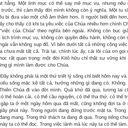
hụt hẫng. Một linh mục có thể say mê mục vụ, nhưng nếu
trước, thì cảm thấy đời mình không còn ý nghĩa. Một tu s
ếu bị đưa vào một chỗ âm thầm hơn, ít người biết đến hơn,
ấy cho thấy có khi ta yêu việc của Chúa nhiều hơn chính C
việc của Chúa” theo nghĩa bên ngoài. Không còn bục gi
 lịch trình mục vụ, không còn quyền điều hành, không còn 
ngài vẫn không sụp đổ. Vì bên dưới tất cả những công việc
chưa mất tất cả. Trái lại, chính lúc ấy, cái lõi của ơn gọi
học rất quan trọng: một đời Kitô hữu chỉ thật sự vững khi
hững gì mình làm được cho Chúa.
.” Đây không phải là một thứ triết lý sống chỉ biết hôm nay và
kiểu sống mặc kệ tất cả, hưởng những gì đang có. Không.
i Thiên Chúa đi vào đời mình. Quá khứ đã qua, tương lai 
 có thể hoán cải, có thể cầu nguyện, có thể tha thứ, có thể t
g gặp ta ở một ngày hôm qua đã mất, cũng không đợi ta ở
giây phút này. Trong người đang đứng trước mặt ta. Trong
đang mang. Trong thử thách ta đang đi qua. Trong tiếng ch
này ta có thể đọc. Trong việc lành mà lúc này ta có thể làm