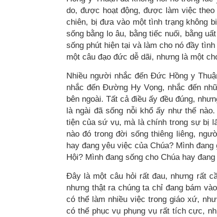
do, được hoạt động, được làm việc theo ý
chiên, bị đưa vào một tình trạng không b
sống bằng lo âu, bằng tiếc nuối, bằng uất
sống phút hiện tại và làm cho nó đầy tình
một câu đạo đức dễ dãi, nhưng là một chọ
Nhiều người nhắc đến Đức Hồng y Thuận 
nhắc đến Đường Hy Vọng, nhắc đến nhữn
bên ngoài. Tất cả điều ấy đều đúng, nhưn
là ngài đã sống nỗi khổ ấy như thế nào.
tiện của sứ vụ, mà là chính trong sự bị l
nào đó trong đời sống thiêng liêng, ngư
hay đang yêu việc của Chúa? Mình đang g
Hội? Mình đang sống cho Chúa hay đang
Đây là một câu hỏi rất đau, nhưng rất cầ
nhưng thật ra chúng ta chỉ đang bám và
có thể làm nhiều việc trong giáo xứ, như
có thể phục vụ phụng vụ rất tích cực, như