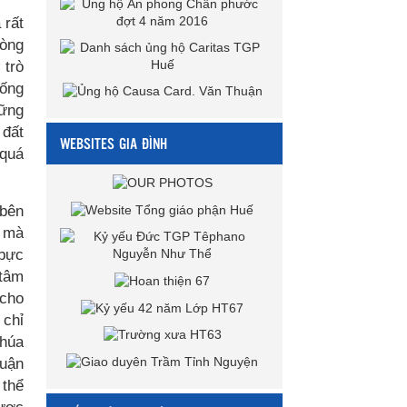
 rất
lòng
 trò
sống
hững
 đất
WEBSITES GIA ĐÌNH
 quá
 bên
i mà
 bực
 tâm
 cho
 chỉ
Chúa
huận
 thể