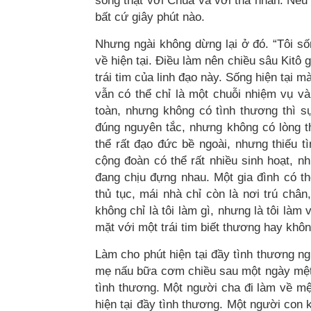
sống thật với Chúa và với tha nhân. Nếu 
bất cứ giây phút nào.
Nhưng ngài không dừng lại ở đó. “Tôi sốn
về hiện tại. Điều làm nên chiều sâu Kitô
trái tim của linh đạo này. Sống hiện tại m
vẫn có thể chỉ là một chuỗi nhiệm vụ và 
toàn, nhưng không có tình thương thì s
đúng nguyên tắc, nhưng không có lòng t
thể rất đạo đức bề ngoài, nhưng thiếu t
cộng đoàn có thể rất nhiều sinh hoạt, n
đang chịu đựng nhau. Một gia đình có th
thủ tục, mái nhà chỉ còn là nơi trú chân
không chỉ là tôi làm gì, nhưng là tôi làm
mặt với một trái tim biết thương hay khôn
Làm cho phút hiện tại đầy tình thương ng
mẹ nấu bữa cơm chiều sau một ngày mệt 
tình thương. Một người cha đi làm về m
hiện tại đầy tình thương. Một người con k