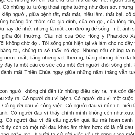
. Có những tư tưởng thoạt nghe tưởng như đơn sơ, nhưng
kiếp người, giữa bệnh tật, mất mát, hiểu lầm, thất bại, cô 
ủng hoảng âm thầm của gia đình, của ơn gọi, của lòng tin,
câu hay để nhớ, nhưng là một con đường để sống, một ánh 
ật giữa đời thường. Câu nói của Đức Hồng y Phanxicô X
i không chờ đợi. Tôi sống phút hiện tại và làm cho nó đầy 
bằng tai, chúng ta sẽ thấy nó đẹp. Nhưng nếu chúng ta 
g nước mắt, bằng những vết thương, bằng những điều đã 
ấy đây là một câu có sức cứu một đời người khỏi sống phí, 
ỏi đánh mất Thiên Chúa ngay giữa những năm tháng vẫn t
 con người không chỉ đến từ những điều xảy ra, mà còn đế
u xảy ra. Có người đau vì bệnh. Có người đau vì một cuộc
 Có người đau vì công việc. Có người đau vì mình bị hiểu 
hanh. Có người đau vì thấy chính mình không còn như xưa
g. Có người đau vì đã cầu nguyện quá lâu mà hoàn cảnh
ổ ấy còn có một nỗi đau khác âm thầm hơn: đó là nỗi đau
 sang ngày mai. Người ta cứ dời việc yêu thương sang một