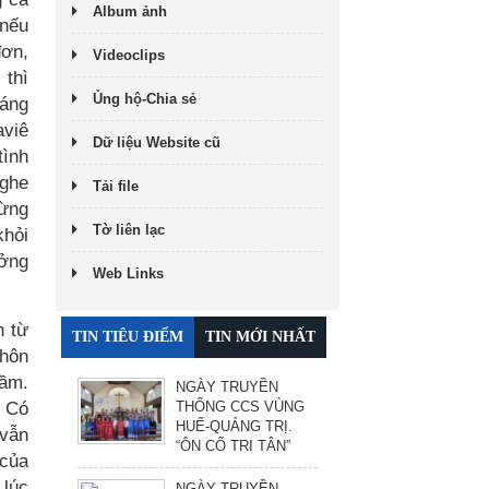
Album ảnh
 nếu
đơn,
Videoclips
 thì
Ủng hộ-Chia sẻ
sáng
aviê
Dữ liệu Website cũ
tình
nghe
Tải file
từng
Tờ liên lạc
khỏi
ưởng
Web Links
n từ
TIN TIÊU ĐIỂM
TIN MỚI NHẤT
 hôn
lầm.
NGÀY TRUYỀN
. Có
THỐNG CCS VÙNG
HUẾ-QUẢNG TRỊ.
 vẫn
“ÔN CỐ TRI TÂN”
 của
 lúc
NGÀY TRUYỀN