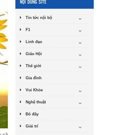
NỘI DUNG SITE
Tin tức nội bộ
F1
Linh đạo
Giáo Hội
Thế giới
Gia đình
Vui Khỏe
Nghệ thuật
Đó đây
Giải trí
g cả