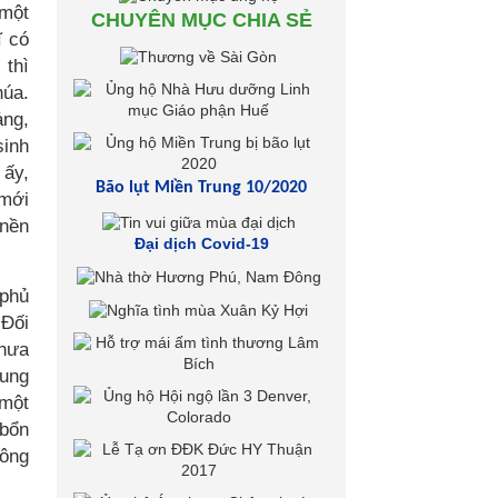
 một
CHUYÊN MỤC CHIA SẺ
ĩ có
 thì
húa.
ảng,
sinh
 ấy,
Bão lụt Miền Trung 10/2020
 mới
 nền
Đại dịch Covid-19
 phủ
 Đối
chưa
rung
 một
 bổn
uông
.