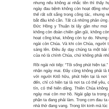
nhưng nếu không ai nhắc tên thì thấy 
ngày đau bệnh không còn hoạt động như 
thể rất sốt sắng trong công tác, nhưng n
bắt đầu khô cằn. Tất cả những phản ứng 
Đức Hồng y Thuận bị lấy gần như mọi “
không còn đoàn chiên gần gũi, không còn
hoạt công khai, không còn tự do. Nhưng 
ngài còn Chúa. Và khi còn Chúa, người ta 
sáng lên. Điều ấy dạy chúng ta một bài 
của nó là chính Chúa, chứ không phải n
Rồi ngài nói tiếp: “Tôi sống phút hiện tại
nhận ngày mai. Đây cũng không phải là 
với người Kitô hữu, phút hiện tại là nơ
đến, chỉ có hiện tại là nơi ta có thể yêu,
tín, có thể hiến dâng. Thiên Chúa khôn
ngày mai còn mơ hồ. Ngài gặp ta trong 
phận ta đang phải làm. Trong cơn đau ta 
nhà thờ đang vang. Trong lời kinh mà lúc 