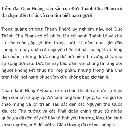
Triều đại Giáo Hoàng sâu sắc của Đức Thánh Cha Phanxicô
đã chạm đến trí óc và con tim biết bao người
Trong quảng trường Thánh Phêrô uy nghiêm này, nơi Đức
Thánh Cha Phanxicô đã nhiều lần cử hành Thánh Lễ và chủ
sự các cuộc gặp gỡ lớn trong suốt 12 năm qua, giờ đây
chúng ta quây quần cầu nguyện bên thi hài của ngài với lòng
đau buồn, nhưng được nâng đỡ bởi niềm tin vững chắc vào
sự sống đời sau. Đức tin này bảo đảm với chúng ta rằng đời
người không kết thúc nơi mộ phần, nhưng trong nhà Cha
trên trời, nơi hạnh phúc vĩnh cửu không bao giờ tàn lụi.
Nhân danh Hồng Y Đoàn, tôi xin chân thành cảm ơn sự hiện
diện của tất cả quý vị. Với tấm lòng trân trọng, tôi xin gửi lời
chào mừng và lời tri ân sâu sắc đến các Nguyên thủ Quốc
gia, các Thủ tướng và các Phái đoàn chính thức từ nhiều
quốc gia đã đến đây để bày tỏ tình yêu thương, lòng tôn kính
và sự ngưỡng mộ đối với vị Giáo Hoàng đã rời xa chúng ta.