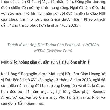
theo dấu chân Chúa, vị Mục Tử nhân lành, Đấng yêu thương
đoàn chiên đến nỗi hy sinh mạng sống. Ngài đã làm điều đó
với sức mạnh và bình an, gần gũi với đoàn chiên là Giáo Hội
của Chúa, ghi nhớ lời Chúa Giêsu được Thánh Phaolô trích
dẫn: “Cho thì có phúc hơn là nhận” (Cv 20,35).
Thánh lễ an táng Đức Thánh Cha Phanxicô (VATICAN
MEDIA Divisione Foto)
Một Giáo hoàng giản dị, gần gũi và giàu lòng nhân ái
Khi Hồng Y Bergoglio được Mật nghị bầu làm Giáo Hoàng kế
vị Đức Bênêđictô XVI vào ngày 13 tháng 3 năm 2013, ngài đã
có nhiều năm sống đời tu sĩ trong Dòng Tên và nhất là được
hun đúc bởi 21 năm mục vụ tại Tổng Giáo phận Buenos
Aires, với các vai trò Giám mục Phụ tá, Giám mục Phó, và
sau đó là Tổng Giám mục.