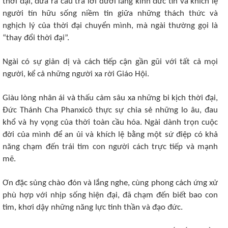
thời đại, đưa ra câu trả lời dưới lăng kính đức tin và khích lệ
người tín hữu sống niềm tin giữa những thách thức và
nghịch lý của thời đại chuyển mình, mà ngài thường gọi là
“thay đổi thời đại”.
Ngài có sự giản dị và cách tiếp cận gần gũi với tất cả mọi
người, kể cả những người xa rời Giáo Hội.
Giàu lòng nhân ái và thấu cảm sâu xa những bi kịch thời đại,
Đức Thánh Cha Phanxicô thực sự chia sẻ những lo âu, đau
khổ và hy vọng của thời toàn cầu hóa. Ngài dành trọn cuộc
đời của mình để an ủi và khích lệ bằng một sứ điệp có khả
năng chạm đến trái tim con người cách trực tiếp và mạnh
mẽ.
Ơn đặc sủng chào đón và lắng nghe, cùng phong cách ứng xử
phù hợp với nhịp sống hiện đại, đã chạm đến biết bao con
tim, khơi dậy những năng lực tinh thần và đạo đức.