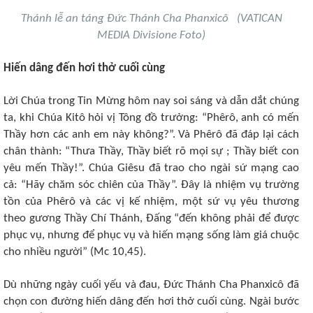
Thánh lễ an táng Đức Thánh Cha Phanxicô (VATICAN
MEDIA Divisione Foto)
Hiến dâng đến hơi thở cuối cùng
Lời Chúa trong Tin Mừng hôm nay soi sáng và dẫn dắt chúng
ta, khi Chúa Kitô hỏi vị Tông đồ trưởng: “Phêrô, anh có mến
Thầy hơn các anh em này không?”. Và Phêrô đã đáp lại cách
chân thành: “Thưa Thầy, Thầy biết rõ mọi sự ; Thầy biết con
yêu mến Thầy!”. Chúa Giêsu đã trao cho ngài sứ mạng cao
cả: “Hãy chăm sóc chiên của Thầy”. Đây là nhiệm vụ trường
tồn của Phêrô và các vị kế nhiệm, một sứ vụ yêu thương
theo gương Thầy Chí Thánh, Đấng “đến không phải để được
phục vụ, nhưng để phục vụ và hiến mạng sống làm giá chuộc
cho nhiều người” (Mc 10,45).
Dù những ngày cuối yếu và đau, Đức Thánh Cha Phanxicô đã
chọn con đường hiến dâng đến hơi thở cuối cùng. Ngài bước