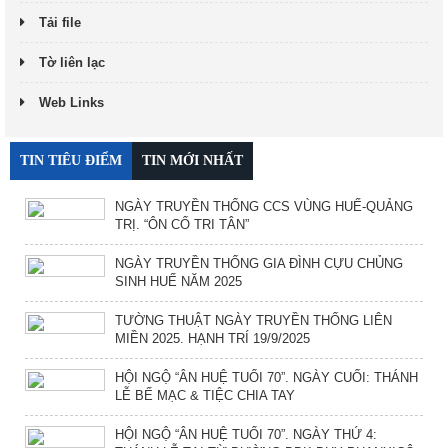
Tải file
Tờ liên lạc
Web Links
TIN TIÊU ĐIỂM
TIN MỚI NHẤT
NGÀY TRUYỀN THỐNG CCS VÙNG HUẾ-QUẢNG
TRỊ. “ÔN CỐ TRI TÂN”
NGÀY TRUYỀN THỐNG GIA ĐÌNH CỰU CHỦNG
SINH HUẾ NĂM 2025
TƯỜNG THUẬT NGÀY TRUYỀN THỐNG LIÊN
MIỀN 2025. HẠNH TRÍ 19/9/2025
HỘI NGỘ “ÂN HUỆ TUỔI 70”. NGÀY CUỐI: THÁNH
LỄ BẾ MẠC & TIỆC CHIA TAY
HỘI NGỘ “ÂN HUỆ TUỔI 70”. NGÀY THỨ 4: