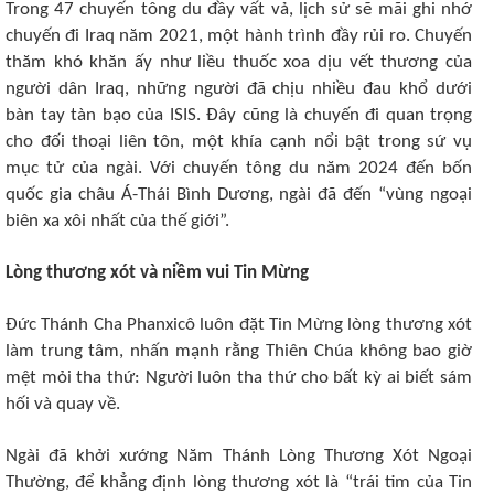
Trong 47 chuyến tông du đầy vất vả, lịch sử sẽ mãi ghi nhớ
chuyến đi Iraq năm 2021, một hành trình đầy rủi ro. Chuyến
thăm khó khăn ấy như liều thuốc xoa dịu vết thương của
người dân Iraq, những người đã chịu nhiều đau khổ dưới
bàn tay tàn bạo của ISIS. Đây cũng là chuyến đi quan trọng
cho đối thoại liên tôn, một khía cạnh nổi bật trong sứ vụ
mục tử của ngài. Với chuyến tông du năm 2024 đến bốn
quốc gia châu Á-Thái Bình Dương, ngài đã đến “vùng ngoại
biên xa xôi nhất của thế giới”.
Lòng thương xót và niềm vui Tin Mừng
Đức Thánh Cha Phanxicô luôn đặt Tin Mừng lòng thương xót
làm trung tâm, nhấn mạnh rằng Thiên Chúa không bao giờ
mệt mỏi tha thứ: Người luôn tha thứ cho bất kỳ ai biết sám
hối và quay về.
Ngài đã khởi xướng Năm Thánh Lòng Thương Xót Ngoại
Thường, để khẳng định lòng thương xót là “trái tim của Tin