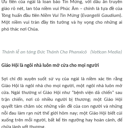
Ưu tiên của ngài là loan báo Tin Mừng, với dấu ấn truyền
giáo rõ nét, lan tỏa niềm vui Phúc Âm – chính là tựa đề của
Tông huấn đầu tiên
Niềm Vui Tin Mừng
(
Evangelii Gaudium
).
Một niềm vui tràn đầy tin tưởng và hy vọng cho những ai
phó thác nơi Chúa.
Thánh lễ an táng Đức Thánh Cha Phanxicô (Vatican Media)
Giáo Hội là ngôi nhà luôn mở cửa cho mọi người
Sợi chỉ đỏ xuyên suốt sứ vụ của ngài là niềm xác tín rằng
Giáo Hội là ngôi nhà cho mọi người, một ngôi nhà luôn mở
cửa. Ngài thường ví Giáo Hội như “bệnh viện dã chiến” sau
trận chiến, nơi có nhiều người bị thương; một Giáo Hội
quyết tâm chăm sóc những vấn đề của con người và những
nỗi đau làm rạn nứt thế giới hôm nay; một Giáo Hội biết cúi
xuống trên mỗi người, bất kể tín ngưỡng hay hoàn cảnh, để
chữa lành vết thương.