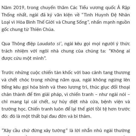
Năm 2019, trong chuyến thăm Các Tiểu vương quốc Ả Rập
Thống nhất, ngài đã ký văn kiện về “Tình Huynh Đệ Nhân
Loại vì Hòa Bình Thế Giới và Chung Sống”, nhấn mạnh nguồn
gốc chung từ Thiên Chúa.
Qua Thông điệp
Laudato si’
, ngài kêu gọi mọi người ý thức
trách nhiệm với ngôi nhà chung của chúng ta: “Không ai
được cứu một mình”.
Trước những cuộc chiến tàn khốc với bao cảnh tang thương
và chết chóc trong những năm qua, ngài không ngừng lên
tiếng kêu gọi hòa bình và theo lương tri, thúc giục đối thoại
chân thành để tìm giải pháp, vì chiến tranh – như ngài nói –
chỉ mang lại cái chết, sự hủy diệt nhà cửa, bệnh viện và
trường học. Chiến tranh luôn để lại thế giới tồi tệ hơn trước
đó: đó là một thất bại đau đớn và bi thảm.
“Xây cầu chứ đừng xây tường” là lời nhắn nhủ ngài thường