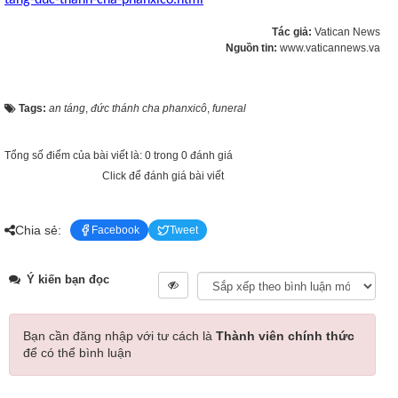
tang-duc-thanh-cha-phanxico.html
Tác giả:
Vatican News
Nguồn tin:
www.vaticannews.va
Tags:
an táng
,
đức thánh cha phanxicô
,
funeral
Tổng số điểm của bài viết là: 0 trong 0 đánh giá
Click để đánh giá bài viết
Chia sẻ:
Facebook
Tweet
Ý kiến bạn đọc
Bạn cần đăng nhập với tư cách là
Thành viên chính thức
để có thể bình luận