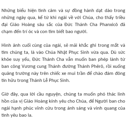
Những biểu hiện tình cảm và sự đồng hành dạt dào trong
những ngày qua, kể từ khi ngài về với Chúa, cho thấy triều
đại Giáo Hoàng sâu sắc của Đức Thánh Cha Phanxicô đã
chạm đến trí óc và con tim biết bao người.
Hình ảnh cuối cùng của ngài, sẽ mãi khắc ghi trong mắt và
tim chúng ta, là vào Chúa Nhật Phục Sinh vừa qua. Dù sức
khỏe suy yếu, Đức Thánh Cha vẫn muốn ban phép lành từ
ban công Vương cung Thánh đường Thánh Phêrô, rồi xuống
quảng trường này trên chiếc xe mui trần để chào đám đông
tín hữu trong Thánh Lễ Phục Sinh.
Giờ đây, qua lời cầu nguyện, chúng ta muốn phó thác linh
hồn của vị Giáo Hoàng kính yêu cho Chúa, để Người ban cho
ngài hạnh phúc vĩnh cửu trong ánh sáng và vinh quang của
tình yêu bao la.