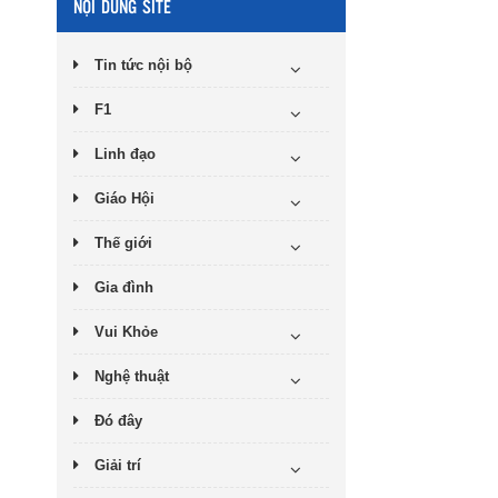
NỘI DUNG SITE
Tin tức nội bộ
F1
Linh đạo
Giáo Hội
Thế giới
Gia đình
Vui Khỏe
Nghệ thuật
Đó đây
Giải trí