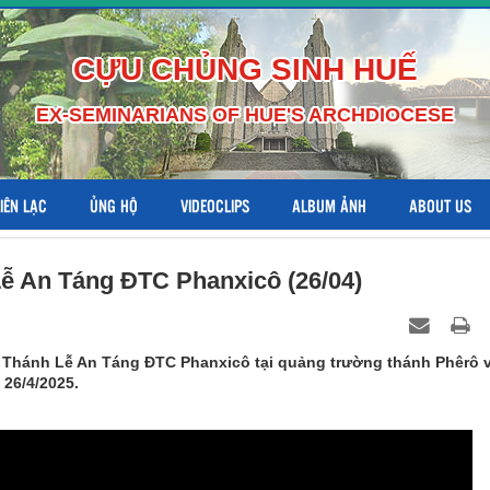
CỰU CHỦNG SINH HUẾ
EX-SEMINARIANS OF HUE'S ARCHDIOCESE
LIÊN LẠC
ỦNG HỘ
VIDEOCLIPS
ALBUM ẢNH
ABOUT US
Lễ An Táng ĐTC Phanxicô (26/04)
ếp Thánh Lễ An Táng ĐTC Phanxicô tại quảng trường thánh Phêrô 
 26/4/2025.