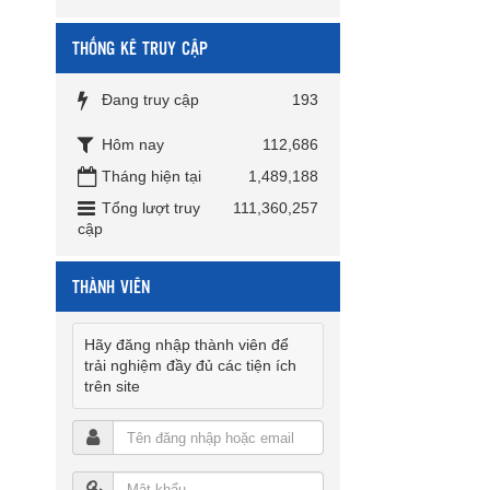
THỐNG KÊ TRUY CẬP
Đang truy cập
193
Hôm nay
112,686
Tháng hiện tại
1,489,188
Tổng lượt truy
111,360,257
cập
THÀNH VIÊN
Hãy đăng nhập thành viên để
trải nghiệm đầy đủ các tiện ích
trên site