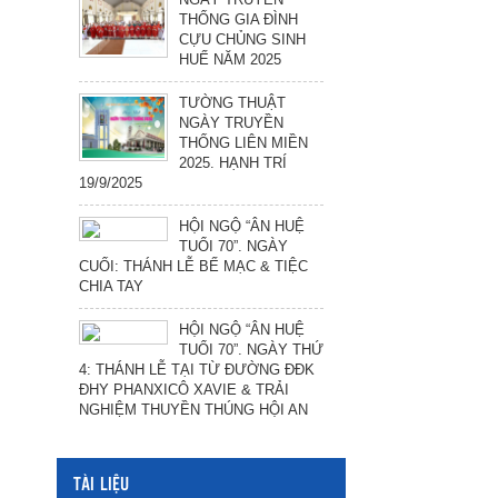
THỐNG GIA ĐÌNH
CỰU CHỦNG SINH
HUẾ NĂM 2025
TƯỜNG THUẬT
NGÀY TRUYỀN
THỐNG LIÊN MIỀN
2025. HẠNH TRÍ
19/9/2025
HỘI NGỘ “ÂN HUỆ
TUỔI 70”. NGÀY
CUỐI: THÁNH LỄ BẾ MẠC & TIỆC
CHIA TAY
HỘI NGỘ “ÂN HUỆ
TUỔI 70”. NGÀY THỨ
4: THÁNH LỄ TẠI TỪ ĐƯỜNG ĐĐK
ĐHY PHANXICÔ XAVIE & TRẢI
NGHIỆM THUYỀN THÚNG HỘI AN
TÀI LIỆU