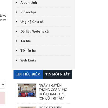
Album ảnh
Videoclips
 News
ws.va
Ủng hộ-Chia sẻ
Dữ liệu Website cũ
Tải file
Tờ liên lạc
Web Links
TIN TIÊU ĐIỂM
TIN MỚI NHẤT
NGÀY TRUYỀN
THỐNG CCS VÙNG
HUẾ-QUẢNG TRỊ.
“ÔN CỐ TRI TÂN”
NGÀY TRUYỀN