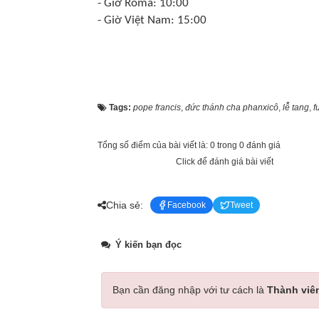
- Giờ Roma: 10:00
- Giờ Việt Nam: 15:00
Tags:
pope francis
,
đức thánh cha phanxicô
,
lễ tang
,
f
Tổng số điểm của bài viết là: 0 trong 0 đánh giá
Click để đánh giá bài viết
Chia sẻ:
Facebook
Tweet
Ý kiến bạn đọc
Bạn cần đăng nhập với tư cách là
Thành viê