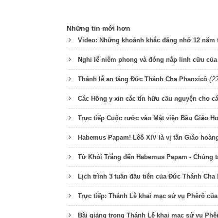
Những tin mới hơn
Video: Những khoảnh khắc đáng nhớ 12 năm t
Nghi lễ niêm phong và đóng nắp linh cữu củ
(2
Thánh lễ an táng Đức Thánh Cha Phanxicô
Các Hồng y xin các tín hữu cầu nguyện cho cá
Trực tiếp Cuộc rước vào Mật viện Bầu Giáo Ho
Habemus Papam! Lêô XIV là vị tân Giáo hoàn
Từ Khói Trắng đến Habemus Papam - Chúng t
Lịch trình 3 tuần đầu tiên của Đức Thánh Cha
Trực tiếp: Thánh Lễ khai mạc sứ vụ Phêrô của
Bài giảng trong Thánh Lễ khai mạc sứ vụ Ph