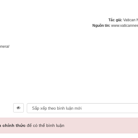
Tác giả:
Vatican
Nguồn tin:
www.vaticanne
uneral
n chính thức
để có thể bình luận