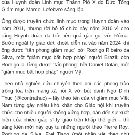
của Huynh đoàn Linh mục Thánh Piô X do Đức Tổng
Giám mục Marcel Lefebvre sáng lập.
Ông được truyền chức linh mục trong Huynh đoàn vào
năm 2011, nhưng rời bỏ tổ chức này năm 2016 vì cho
rằng Huynh đoàn đã trở nên quá gần gũi với Rôma.
Bước ngoặt ly giáo dứt khoát diễn ra vào năm 2024 khi
ông được “tấn phong giám mục” bởi Rodrigo Ribeiro da
Silva, một “giám mục bất hợp pháp” người Brazil; còn
Rodrigo lại từng được “tấn phong” bởi Daniel Dolan, một
“giám mục bất hợp pháp” người Mỹ.
Theo nhà nghiên cứu chuyên theo dõi các phong trào
trống tòa trên mạng xã hội X với bút danh Ngo Dinh
Thuc (@contrathuc) – lấy theo tên của vị giám mục Việt
Nam từng gây nhiều khó khăn cho Giáo hội khi truyền
chức cho nhiều người không xứng hợp, dẫn đến sự xuất
hiện của nhiều giáo sĩ ly giáo trên khắp thế giới – thì
sáng kiến mới này quy tụ những người theo Pierre Roy,
Rodrigo da Silva, Frei Tiago (một nhân vật theo chủ