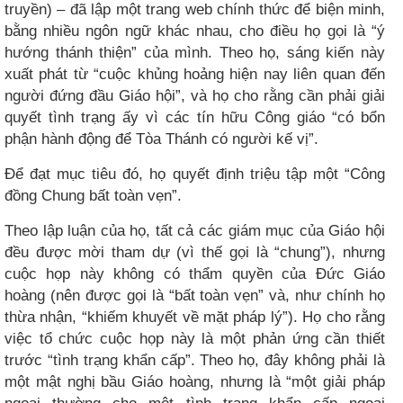
truyền) – đã lập một trang web chính thức để biện minh,
bằng nhiều ngôn ngữ khác nhau, cho điều họ gọi là “ý
hướng thánh thiện” của mình. Theo họ, sáng kiến này
xuất phát từ “cuộc khủng hoảng hiện nay liên quan đến
người đứng đầu Giáo hội”, và họ cho rằng cần phải giải
quyết tình trạng ấy vì các tín hữu Công giáo “có bổn
phận hành động để Tòa Thánh có người kế vị”.
Để đạt mục tiêu đó, họ quyết định triệu tập một “Công
đồng Chung bất toàn vẹn”.
Theo lập luận của họ, tất cả các giám mục của Giáo hội
đều được mời tham dự (vì thế gọi là “chung”), nhưng
cuộc họp này không có thẩm quyền của Đức Giáo
hoàng (nên được gọi là “bất toàn vẹn” và, như chính họ
thừa nhận, “khiếm khuyết về mặt pháp lý”). Họ cho rằng
việc tổ chức cuộc họp này là một phản ứng cần thiết
trước “tình trạng khẩn cấp”. Theo họ, đây không phải là
một mật nghị bầu Giáo hoàng, nhưng là “một giải pháp