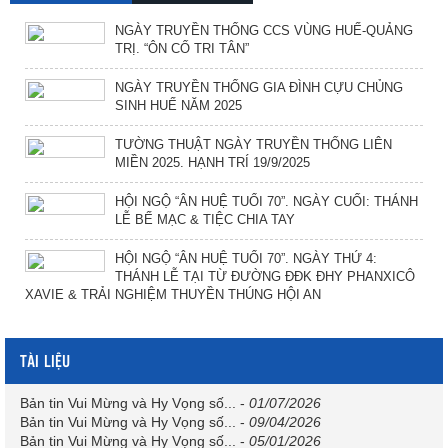
NGÀY TRUYỀN THỐNG CCS VÙNG HUẾ-QUẢNG
TRỊ. “ÔN CỐ TRI TÂN”
NGÀY TRUYỀN THỐNG GIA ĐÌNH CỰU CHỦNG
SINH HUẾ NĂM 2025
TƯỜNG THUẬT NGÀY TRUYỀN THỐNG LIÊN
MIỀN 2025. HẠNH TRÍ 19/9/2025
HỘI NGỘ “ÂN HUỆ TUỔI 70”. NGÀY CUỐI: THÁNH
LỄ BẾ MẠC & TIỆC CHIA TAY
HỘI NGỘ “ÂN HUỆ TUỔI 70”. NGÀY THỨ 4:
THÁNH LỄ TẠI TỪ ĐƯỜNG ĐĐK ĐHY PHANXICÔ
XAVIE & TRẢI NGHIỆM THUYỀN THÚNG HỘI AN
TÀI LIỆU
Bản tin Vui Mừng và Hy Vọng số...
-
01/07/2026
Bản tin Vui Mừng và Hy Vọng số...
-
09/04/2026
Bản tin Vui Mừng và Hy Vọng số...
-
05/01/2026