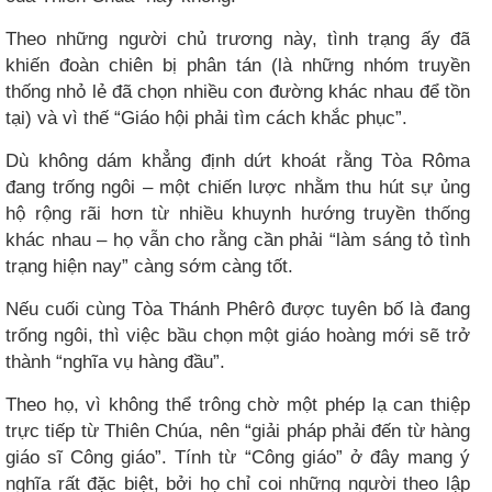
Theo những người chủ trương này, tình trạng ấy đã
khiến đoàn chiên bị phân tán (là những nhóm truyền
thống nhỏ lẻ đã chọn nhiều con đường khác nhau để tồn
tại) và vì thế “Giáo hội phải tìm cách khắc phục”.
Dù không dám khẳng định dứt khoát rằng Tòa Rôma
đang trống ngôi – một chiến lược nhằm thu hút sự ủng
hộ rộng rãi hơn từ nhiều khuynh hướng truyền thống
khác nhau – họ vẫn cho rằng cần phải “làm sáng tỏ tình
trạng hiện nay” càng sớm càng tốt.
Nếu cuối cùng Tòa Thánh Phêrô được tuyên bố là đang
trống ngôi, thì việc bầu chọn một giáo hoàng mới sẽ trở
thành “nghĩa vụ hàng đầu”.
Theo họ, vì không thể trông chờ một phép lạ can thiệp
trực tiếp từ Thiên Chúa, nên “giải pháp phải đến từ hàng
giáo sĩ Công giáo”. Tính từ “Công giáo” ở đây mang ý
nghĩa rất đặc biệt, bởi họ chỉ coi những người theo lập