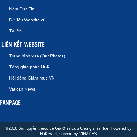
Năm Đức Tin
Dữ liệu Website cũ
Tải file
LIÊN KẾT WEBSITE
Trang hình xưa (Our Photos)
Tổng giáo phận Huế
Hội đồng Giám mục VN
Vatican News
FANPAGE
©2018 Bản quyền thuộc về Gia đình Cựu Chủng sinh Huế. Powered by
NuKeViet
, support by
VINADES