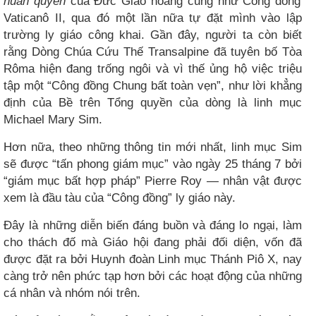
huấn quyền
của Đức Giáo hoàng cũng như Công đồng
Vaticanô II, qua đó một lần nữa tự đặt mình vào lập
trường ly giáo công khai. Gần đây, người ta còn biết
rằng Dòng Chúa Cứu Thế Transalpine đã tuyên bố Tòa
Rôma hiện đang trống ngôi và vì thế ủng hộ việc triệu
tập một “Công đồng Chung bất toàn vẹn”, như lời khẳng
định của Bề trên Tổng quyền của dòng là linh mục
Michael Mary Sim.
Hơn nữa, theo những thông tin mới nhất, linh mục Sim
sẽ được “tấn phong giám mục” vào ngày 25 tháng 7 bởi
“giám mục bất hợp pháp” Pierre Roy — nhân vật được
xem là đầu tàu của “Công đồng” ly giáo này.
Đây là những diễn biến đáng buồn và đáng lo ngại, làm
cho thách đố mà Giáo hội đang phải đối diện, vốn đã
được đặt ra bởi Huynh đoàn Linh mục Thánh Piô X, nay
càng trở nên phức tạp hơn bởi các hoạt động của những
cá nhân và nhóm nói trên.