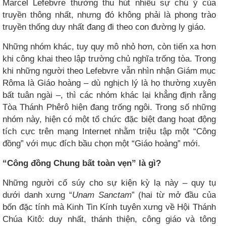
Marcel Lefebvre thường thu hút nhiều sự chú ý của
truyền thông nhất, nhưng đó không phải là phong trào
truyền thống duy nhất đang đi theo con đường ly giáo.
Những nhóm khác, tuy quy mô nhỏ hơn, còn tiến xa hơn
khi công khai theo lập trường chủ nghĩa trống tòa. Trong
khi những người theo Lefebvre vẫn nhìn nhận Giám mục
Rôma là Giáo hoàng – dù nghịch lý là họ thường xuyên
bất tuân ngài –, thì các nhóm khác lại khẳng định rằng
Tòa Thánh Phêrô hiện đang trống ngôi. Trong số những
nhóm này, hiện có một tổ chức đặc biệt đang hoạt động
tích cực trên mạng Internet nhằm triệu tập một “Công
đồng” với mục đích bầu chọn một “Giáo hoàng” mới.
“Công đồng Chung bất toàn vẹn” là gì?
Những người cổ súy cho sự kiện kỳ lạ này – quy tụ
dưới danh xưng “
Unam Sanctam
” (hai từ mở đầu của
bốn đặc tính mà Kinh Tin Kính tuyên xưng về Hội Thánh
Chúa Kitô: duy nhất, thánh thiện, công giáo và tông