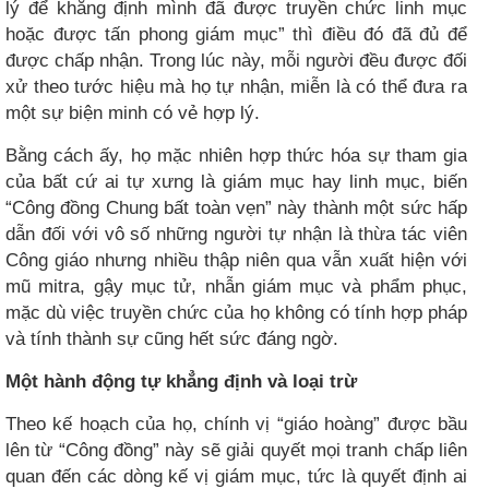
lý để khẳng định mình đã được truyền chức linh mục
hoặc được tấn phong giám mục” thì điều đó đã đủ để
được chấp nhận. Trong lúc này, mỗi người đều được đối
xử theo tước hiệu mà họ tự nhận, miễn là có thể đưa ra
một sự biện minh có vẻ hợp lý.
Bằng cách ấy, họ mặc nhiên hợp thức hóa sự tham gia
của bất cứ ai tự xưng là giám mục hay linh mục, biến
“Công đồng Chung bất toàn vẹn” này thành một sức hấp
dẫn đối với vô số những người tự nhận là thừa tác viên
Công giáo nhưng nhiều thập niên qua vẫn xuất hiện với
mũ mitra, gậy mục tử, nhẫn giám mục và phẩm phục,
mặc dù việc truyền chức của họ không có tính hợp pháp
và tính thành sự cũng hết sức đáng ngờ.
Một hành động tự khẳng định và loại trừ
Theo kế hoạch của họ, chính vị “giáo hoàng” được bầu
lên từ “Công đồng” này sẽ giải quyết mọi tranh chấp liên
quan đến các dòng kế vị giám mục, tức là quyết định ai