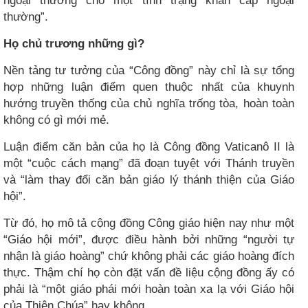
ngoại thường cho một tình trạng khẩn cấp ngoại
thường”.
Họ chủ trương những gì?
Nền tảng tư tưởng của “Công đồng” này chỉ là sự tổng
hợp những luận điểm quen thuộc nhất của khuynh
hướng truyền thống của chủ nghĩa trống tòa, hoàn toàn
không có gì mới mẻ.
Luận điểm căn bản của họ là Công đồng Vaticanô II là
một “cuộc cách mạng” đã đoạn tuyệt với Thánh truyền
và “làm thay đổi căn bản giáo lý thánh thiện của Giáo
hội”.
Từ đó, họ mô tả cộng đồng Công giáo hiện nay như một
“Giáo hội mới”, được điều hành bởi những “người tự
nhận là giáo hoàng” chứ không phải các giáo hoàng đích
thực. Thậm chí họ còn đặt vấn đề liệu cộng đồng ấy có
phải là “một giáo phái mới hoàn toàn xa lạ với Giáo hội
của Thiên Chúa” hay không.