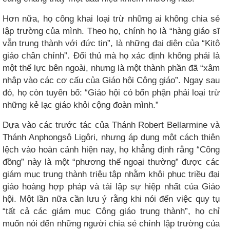
Hơn nữa, họ công khai loại trừ những ai không chia sẻ
lập trường của mình. Theo họ, chính họ là “hàng giáo sĩ
vẫn trung thành với đức tin”, là những đại diện của “Kitô
giáo chân chính”. Đối thủ mà họ xác định không phải là
một thế lực bên ngoài, nhưng là một thành phần đã “xâm
nhập vào các cơ cấu của Giáo hội Công giáo”. Ngay sau
đó, họ còn tuyên bố: “Giáo hội có bổn phận phải loại trừ
những kẻ lạc giáo khỏi cộng đoàn mình.”
Dựa vào các trước tác của Thánh Robert Bellarmine và
Thánh Anphongsô Ligôri, nhưng áp dụng một cách thiên
lệch vào hoàn cảnh hiện nay, họ khẳng định rằng “Công
đồng” này là một “phương thế ngoại thường” được các
giám mục trung thành triệu tập nhằm khôi phục triều đại
giáo hoàng hợp pháp và tái lập sự hiệp nhất của Giáo
hội. Một lần nữa cần lưu ý rằng khi nói đến việc quy tụ
“tất cả các giám mục Công giáo trung thành”, họ chỉ
muốn nói đến những người chia sẻ chính lập trường của