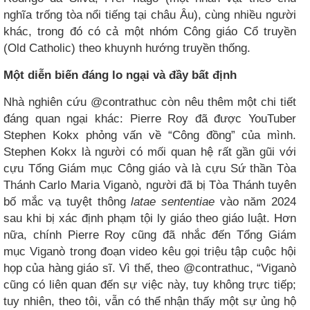
nghĩa trống tòa nổi tiếng tại châu Âu), cùng nhiều người
khác, trong đó có cả một nhóm Công giáo Cổ truyền
(Old Catholic) theo khuynh hướng truyền thống.
Một diễn biến đáng lo ngại và đầy bất định
Nhà nghiên cứu @contrathuc còn nêu thêm một chi tiết
đáng quan ngại khác: Pierre Roy đã được YouTuber
Stephen Kokx phỏng vấn về “Công đồng” của mình.
Stephen Kokx là người có mối quan hệ rất gần gũi với
cựu Tổng Giám mục Công giáo và là cựu Sứ thần Tòa
Thánh Carlo Maria Viganò, người đã bị Tòa Thánh tuyên
bố mắc vạ tuyệt thông
latae sententiae
vào năm 2024
sau khi bị xác định phạm tội ly giáo theo giáo luật. Hơn
nữa, chính Pierre Roy cũng đã nhắc đến Tổng Giám
mục Viganò trong đoạn video kêu gọi triệu tập cuộc hội
họp của hàng giáo sĩ. Vì thế, theo @contrathuc, “Viganò
cũng có liên quan đến sự việc này, tuy không trực tiếp;
tuy nhiên, theo tôi, vẫn có thể nhận thấy một sự ủng hộ