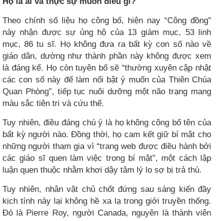
Họ là ai và thực sự muốn điều gì?
Theo chính số liệu họ công bố, hiện nay “Công đồng”
này nhận được sự ủng hộ của 13 giám mục, 53 linh
mục, 86 tu sĩ. Họ không đưa ra bất kỳ con số nào về
giáo dân, dường như thành phần này không được xem
là đáng kể. Họ còn tuyên bố sẽ “thường xuyên cập nhật
các con số này để làm nổi bật ý muốn của Thiên Chúa
Quan Phòng”, tiếp tục nuôi dưỡng một não trạng mang
màu sắc tiên tri và cứu thế.
Tuy nhiên, điều đáng chú ý là họ không công bố tên của
bất kỳ người nào. Đồng thời, họ cam kết giữ bí mật cho
những người tham gia vì “trang web được điều hành bởi
các giáo sĩ quen làm việc trong bí mật”, một cách lập
luận quen thuộc nhằm khơi dậy tâm lý lo sợ bị trả thù.
Tuy nhiên, nhân vật chủ chốt đứng sau sáng kiến đầy
kịch tính này lại không hề xa lạ trong giới truyền thống.
Đó là Pierre Roy, người Canada, nguyên là thành viên