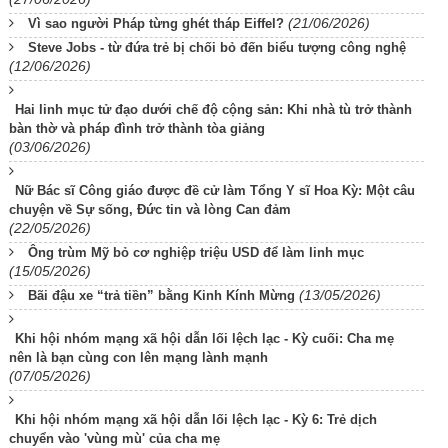
(21/06/2026)
Vì sao người Pháp từng ghét tháp Eiffel?
Steve Jobs - từ đứa trẻ bị chối bỏ đến biểu tượng công nghệ
(12/06/2026)
Hai linh mục tử đạo dưới chế độ cộng sản: Khi nhà tù trở thành
bàn thờ và pháp đình trở thành tòa giảng
(03/06/2026)
Nữ Bác sĩ Công giáo được đề cử làm Tổng Y sĩ Hoa Kỳ: Một câu
chuyện về Sự sống, Đức tin và lòng Can đảm
(22/05/2026)
Ông trùm Mỹ bỏ cơ nghiệp triệu USD để làm linh mục
(15/05/2026)
(13/05/2026)
Bãi đậu xe “trả tiền” bằng Kinh Kính Mừng
Khi hội nhóm mạng xã hội dẫn lối lệch lạc - Kỳ cuối: Cha mẹ
nên là bạn cùng con lên mạng lành mạnh
(07/05/2026)
Khi hội nhóm mạng xã hội dẫn lối lệch lạc - Kỳ 6: Trẻ dịch
chuyển vào 'vùng mù' của cha mẹ