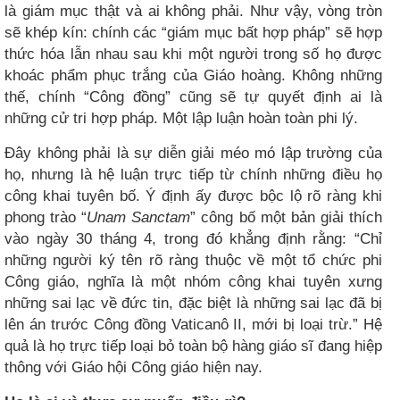
là giám mục thật và ai không phải. Như vậy, vòng tròn
sẽ khép kín: chính các “giám mục bất hợp pháp” sẽ hợp
thức hóa lẫn nhau sau khi một người trong số họ được
khoác phẩm phục trắng của Giáo hoàng. Không những
thế, chính “Công đồng” cũng sẽ tự quyết định ai là
những cử tri hợp pháp. Một lập luận hoàn toàn phi lý.
Đây không phải là sự diễn giải méo mó lập trường của
họ, nhưng là hệ luận trực tiếp từ chính những điều họ
công khai tuyên bố. Ý định ấy được bộc lộ rõ ràng khi
phong trào “
Unam Sanctam
” công bố một bản giải thích
vào ngày 30 tháng 4, trong đó khẳng định rằng: “Chỉ
những người ký tên rõ ràng thuộc về một tổ chức phi
Công giáo, nghĩa là một nhóm công khai tuyên xưng
những sai lạc về đức tin, đặc biệt là những sai lạc đã bị
lên án trước Công đồng Vaticanô II, mới bị loại trừ.” Hệ
quả là họ trực tiếp loại bỏ toàn bộ hàng giáo sĩ đang hiệp
thông với Giáo hội Công giáo hiện nay.