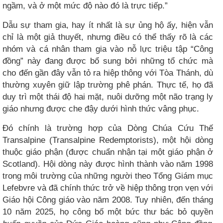
ngầm, và ở một mức độ nào đó là trực tiếp.”
Dẫu sự tham gia, hay ít nhất là sự ủng hộ ấy, hiện vẫn
chỉ là một giả thuyết, nhưng điều có thể thấy rõ là các
nhóm và cá nhân tham gia vào nỗ lực triệu tập “Công
đồng” này đang được bổ sung bởi những tổ chức mà
cho đến gần đây vẫn tỏ ra hiệp thông với Tòa Thánh, dù
thường xuyên giữ lập trường phê phán. Thực tế, họ đã
duy trì một thái độ hai mặt, nuôi dưỡng một não trạng ly
giáo nhưng được che đậy dưới hình thức vâng phục.
Đó chính là trường hợp của Dòng Chúa Cứu Thế
Transalpine (Transalpine Redemptorists), một hội dòng
thuộc giáo phận (được chuẩn nhận tại một giáo phận ở
Scotland). Hội dòng này được hình thành vào năm 1998
trong môi trường của những người theo Tổng Giám mục
Lefebvre và đã chính thức trở về hiệp thông trọn vẹn với
Giáo hội Công giáo vào năm 2008. Tuy nhiên, đến tháng
10 năm 2025, họ công bố một bức thư bác bỏ quyền