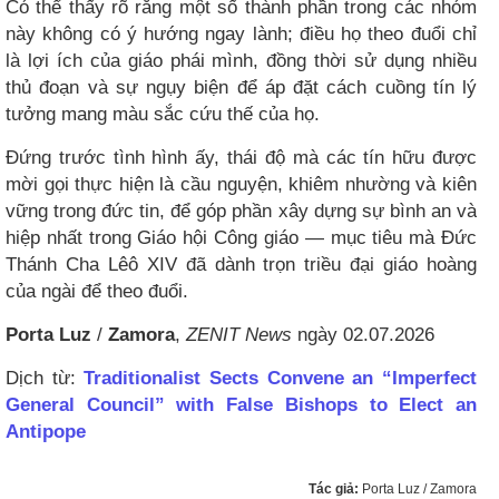
Có thể thấy rõ rằng một số thành phần trong các nhóm
này không có ý hướng ngay lành; điều họ theo đuổi chỉ
là lợi ích của giáo phái mình, đồng thời sử dụng nhiều
thủ đoạn và sự ngụy biện để áp đặt cách cuồng tín lý
tưởng mang màu sắc cứu thế của họ.
Đứng trước tình hình ấy, thái độ mà các tín hữu được
mời gọi thực hiện là cầu nguyện, khiêm nhường và kiên
vững trong đức tin, để góp phần xây dựng sự bình an và
hiệp nhất trong Giáo hội Công giáo — mục tiêu mà Đức
Thánh Cha Lêô XIV đã dành trọn triều đại giáo hoàng
của ngài để theo đuổi.
Porta Luz
/
Zamora
,
ZENIT News
ngày 02.07.2026
Dịch từ:
Traditionalist Sects Convene an “Imperfect
General Council” with False Bishops to Elect an
Antipope
Tác giả:
Porta Luz / Zamora