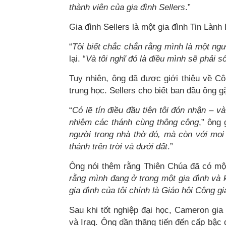
thành viên của gia đình Sellers
.”
Gia đình Sellers là một gia đình Tin Lành 
“
Tôi biết chắc chắn rằng mình là một ngườ
lại. “
Và tôi nghĩ đó là điều mình sẽ phải s
Tuy nhiên, ông đã được giới thiệu về Cô
trung học. Sellers cho biết ban đầu ông g
“
Có lẽ tín điều đầu tiên tôi đón nhận – v
nhiệm các thánh cùng thông công
,” ông 
người trong nhà thờ đó, mà còn với mọi 
thánh trên trời và dưới đất
.”
Ông nói thêm rằng Thiên Chúa đã có một
rằng mình đang ở trong một gia đình và k
gia đình của tôi chính là Giáo hội Công g
Sau khi tốt nghiệp đại học, Cameron gia
và Iraq. Ông dần thăng tiến đến cấp bậc 