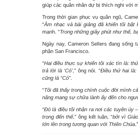
giúp các quân nhân dự bị thích nghi với 
Trong thời gian phục vụ quân ngũ, Came
“
Âm nhạc và bài giảng đã khiến tôi bật 
mạnh. “
Trong những giây phút như thế, b
Ngày nay, Cameron Sellers đang sống tạ
phận San Francisco.
“
Hai điều thực sự khiến tôi xác tín là: th
trả lời là ‘Có’
,” ông nói. “
Điều thứ hai là:
cũng là “Có”
.
“
Tôi đã thấy trong chính cuộc đời mình cá
năng mang sự chữa lành ấy đến cho ngư
“
Đó là điều tôi nhận ra nơi các tuyên úy –
trọng đến thế
,” ông kết luận, “
bởi vì Giá
lớn lên trong tương quan với Thiên Chúa
.