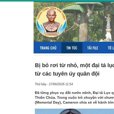
TRANG CHỦ
TIN TỨC
TẢI FILE
TỜ 
Bị bỏ rơi từ nhỏ, một đại tá
từ các tuyên úy quân đội
Thứ bảy - 27/06/2026 11:54
Đã từng phục vụ đất nước mình, Đại tá Lục 
Thiên Chúa. Trong cuộc trò chuyện với chư
(Memorial Day), Cameron chia sẻ về hành trì