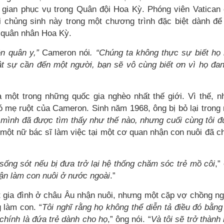
i gian phục vụ trong Quân đội Hoa Kỳ. Phóng viên Vatican
 chủng sinh này trong một chương trình đặc biệt dành để
 quân nhân Hoa Kỳ.
ên quân y,”
Cameron nói
. “Chúng ta không thực sự biết họ
hật sự cần đến một người, bạn sẽ vô cùng biết ơn vì họ đa
 một trong những quốc gia nghèo nhất thế giới. Vì thế, n
ó mẹ ruột của Cameron. Sinh năm 1968, ông bị bỏ lại trong
 mình đã được tìm thấy như thế nào, nhưng cuối cùng tôi 
, một nữ bác sĩ làm việc tại một cơ quan nhận con nuôi đã c
 sống sót nếu bị đưa trở lại hệ thống chăm sóc trẻ mồ côi
,”
hận làm con nuôi ở nước ngoài
.”
gia đình ở châu Âu nhận nuôi, nhưng một cặp vợ chồng n
 làm con. “
Tôi nghĩ rằng họ không thể diễn tả điều đó bằng 
 chính là đứa trẻ dành cho họ
,” ông nói. “
Và tôi sẽ trở thành