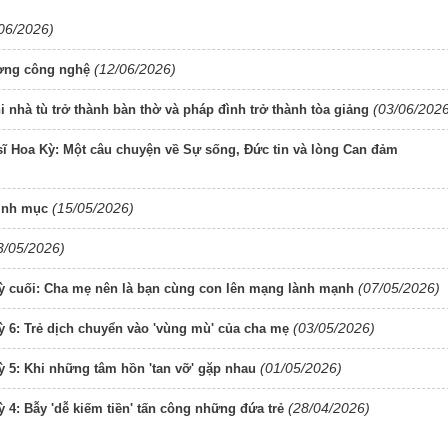
06/2026)
(12/06/2026)
tượng công nghệ
(03/06/202
 nhà tù trở thành bàn thờ và pháp đình trở thành tòa giảng
ĩ Hoa Kỳ: Một câu chuyện về Sự sống, Đức tin và lòng Can đảm
(15/05/2026)
linh mục
3/05/2026)
(07/05/2026)
 Kỳ cuối: Cha mẹ nên là bạn cùng con lên mạng lành mạnh
(03/05/2026)
Kỳ 6: Trẻ dịch chuyển vào 'vùng mù' của cha mẹ
(01/05/2026)
ỳ 5: Khi những tâm hồn 'tan vỡ' gặp nhau
(28/04/2026)
ỳ 4: Bẫy 'dễ kiếm tiền' tấn công những đứa trẻ