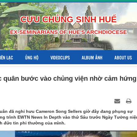
CỰU CHỦNG SINH HUẾ
EX-SEMINARIANS OF HUE'S ARCHDIOCESE
LIÊN LẠC
ỦNG HỘ
VIDEOCLIPS
ALBUM ẢNH
ABOUT US
 lục quân bước vào chủng viện nhờ cảm hứng
quân đã nghỉ hưu Cameron Song Sellers giờ đây đang phụng sự
ơng trình EWTN News In Depth vào thứ Sáu trước Ngày Tưởng ni
nh đức tin phi thường của mình.