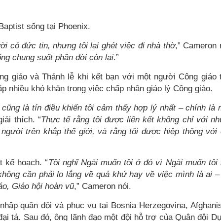
Baptist sống tại Phoenix.
i có đức tin, nhưng tôi lại ghét việc đi nhà thờ
,” Cameron
ống chung suốt phần đời còn lại
.”
ng giáo và Thánh lễ khi kết bạn với một người Công giáo 
ặp nhiều khó khăn trong việc chấp nhận giáo lý Công giáo.
à cũng là tín điều khiến tôi cảm thấy hợp lý nhất – chính là
giải thích. “
Thực tế rằng tôi được liên kết không chỉ với n
người trên khắp thế giới, và rằng tôi được hiệp thông với
 kế hoạch. “
Tôi nghĩ Ngài muốn tôi ở đó vì Ngài muốn tôi 
hông cần phải lo lắng về quá khứ hay về việc mình là ai –
iáo, Giáo hội hoàn vũ
,” Cameron nói.
 nhập quân đội và phục vụ tại Bosnia Herzegovina, Afghani
đại tá. Sau đó, ông lãnh đạo một đội hỗ trợ của Quân đội Dự