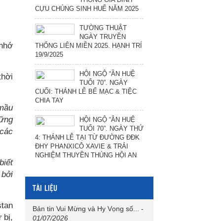
CỰU CHỦNG SINH HUẾ NĂM 2025
TƯỜNG THUẬT
NGÀY TRUYỀN
 nhớ
THỐNG LIÊN MIỀN 2025. HẠNH TRÍ
19/9/2025
HỘI NGỘ “ÂN HUỆ
thời
TUỔI 70”. NGÀY
CUỐI: THÁNH LỄ BẾ MẠC & TIỆC
CHIA TAY
 mầu
hững
HỘI NGỘ “ÂN HUỆ
TUỔI 70”. NGÀY THỨ
 các
4: THÁNH LỄ TẠI TỪ ĐƯỜNG ĐĐK
ĐHY PHANXICÔ XAVIE & TRẢI
NGHIỆM THUYỀN THÚNG HỘI AN
biết
 bởi
TÀI LIỆU
stan
Bản tin Vui Mừng và Hy Vọng số...
-
 bị,
01/07/2026