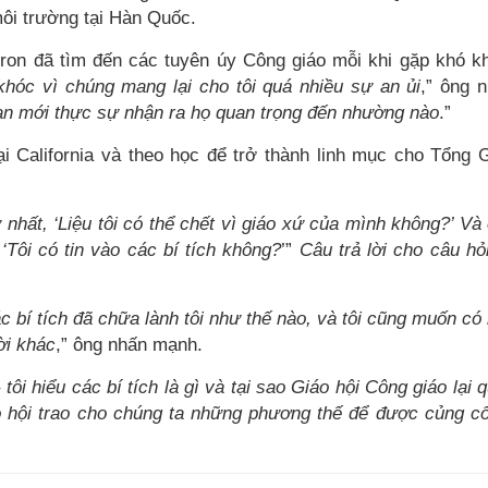
môi trường tại Hàn Quốc.
ron đã tìm đến các tuyên úy Công giáo mỗi khi gặp khó k
khóc vì chúng mang lại cho tôi quá nhiều sự an ủi
,” ông 
ạn mới thực sự nhận ra họ quan trọng đến nhường nào
.”
i California và theo học để trở thành linh mục cho Tổng 
ứ nhất, ‘Liệu tôi có thể chết vì giáo xứ của mình không?’ Và
 ‘Tôi có tin vào các bí tích không?
’”
Câu trả lời cho câu hỏ
c bí tích đã chữa lành tôi như thế nào, và tôi cũng muốn có
ời khác
,” ông nhấn mạnh.
 tôi hiểu các bí tích là gì và tại sao Giáo hội Công giáo lại 
o hội trao cho chúng ta những phương thế để được củng c
”