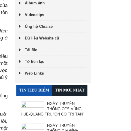
Album ảnh
 của
 tôn
Videoclips
Ủng hộ-Chia sẻ
 làm
ng ở
Dữ liệu Website cũ
Tải file
hiều
Tờ liên lạc
 một
được
Web Links
hú ý
TIN TIÊU ĐIỂM
TIN MỚI NHẤT
 ông
NGÀY TRUYỀN
THỐNG CCS VÙNG
gười
HUẾ-QUẢNG TRỊ. “ÔN CỐ TRI TÂN”
lời,
NGÀY TRUYỀN
 một
THỐNG GIA ĐÌNH