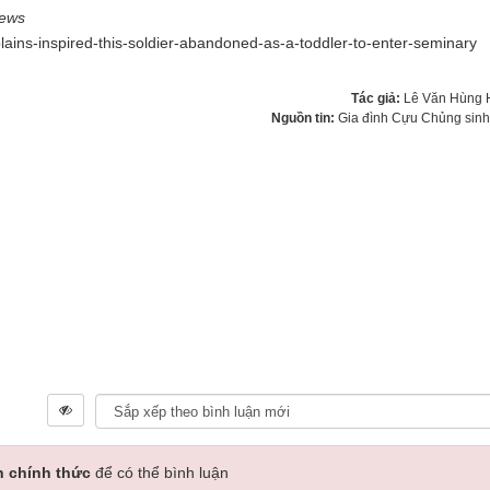
ews
lains-inspired-this-soldier-abandoned-as-a-toddler-to-enter-seminary
Tác giả:
Lê Văn Hùng 
Nguồn tin:
Gia đình Cựu Chủng sin
n chính thức
để có thể bình luận