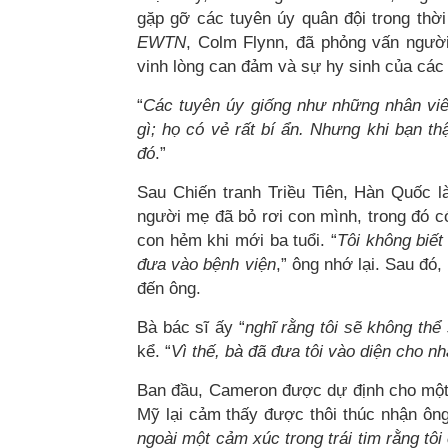
gặp gỡ các tuyên úy quân đội trong thờ
EWTN
, Colm Flynn, đã phỏng vấn người
vinh lòng can đảm và sự hy sinh của các
“
Các tuyên úy giống như những nhân vi
gì; họ có vẻ rất bí ẩn. Nhưng khi bạn t
đó
.”
Sau Chiến tranh Triều Tiên, Hàn Quốc là
người mẹ đã bỏ rơi con mình, trong đó c
con hẻm khi mới ba tuổi. “
Tôi không biết
đưa vào bệnh viện
,” ông nhớ lại. Sau đó
đến ông.
Bà bác sĩ ấy “
nghĩ rằng tôi sẽ không thể
kể. “
Vì thế, bà đã đưa tôi vào diện cho n
Ban đầu, Cameron được dự định cho một 
Mỹ lại cảm thấy được thôi thúc nhận ông
ngoài một cảm xúc trong trái tim rằng tôi