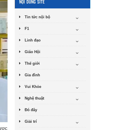
NỘI DUNG SITE
Tin tức nội bộ
F1
Linh đạo
Giáo Hội
Thế giới
Gia đình
Vui Khỏe
Nghệ thuật
Đó đây
Giải trí
được