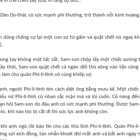
ề vì chè chén say sưa, lo lắng sự đời…
 Dân Do-thái, có sức mạnh phi thường, trở thành nỗi kinh hoàng
h dũng chống cự lại một con sư tử gấm và quật chết nó ngay kh
).
, trong tay không một tấc sắt, Sam-son chộp lấy một chiếc xương
nầy thôi, Sam-son quật chết cả ngàn đối thủ xông vào tấn công
làm cho quân Phi-li-tinh vô cùng khiếp sợ.
h, người Phi-li-tinh tìm cách diệt ông bằng mưu kế. Một chiếc
iếu nữ Phi-li-tinh có nhan sắc mặn mà và lôi cuốn. Cô nàng đến
a gạn hỏi Sam-son do đâu anh có sức mạnh phi thường. Được Sam
óc, khi nào tóc bị cắt đi thì sức lực anh không còn.
khi anh ngủ rồi báo tin cho các thủ lĩnh Phi-li-tinh. Quân Phi-li-
ững sợi xích đồng, tàn nhẫn khoét đôi mắt anh và bắt anh ngày 