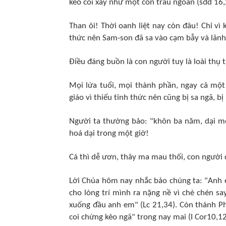
kéo cối xay như một con trâu ngoan (sđd 16,
Than ôi! Thời oanh liệt nay còn đâu! Chỉ vì
thức nên Sam-son đã sa vào cạm bẫy và lãnh
Điều đáng buồn là con người tuy là loài thụ
Mọi lứa tuổi, mọi thành phần, ngay cả một
giáo vì thiếu tỉnh thức nên cũng bị sa ngã, b
Người ta thường bảo: "khôn ba năm, dại m
hoá dại trong một giờ!
Cá thì dễ ươn, thây ma mau thối, con người 
Lời Chúa hôm nay nhắc bảo chúng ta: "Anh e
cho lòng trí mình ra nặng nề vì chè chén sa
xuống đầu anh em" (Lc 21,34). Còn thánh P
coi chừng kẻo ngã" trong nay mai (I Cor10,12