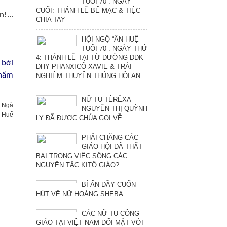
TUỔI 70”. NGÀY
CUỐI: THÁNH LỄ BẾ MẠC & TIỆC
!...
CHIA TAY
HỘI NGỘ “ÂN HUỆ
TUỔI 70”. NGÀY THỨ
4: THÁNH LỄ TẠI TỪ ĐƯỜNG ĐĐK
 bởi
ĐHY PHANXICÔ XAVIE & TRẢI
phẩm
NGHIỆM THUYỀN THÚNG HỘI AN
NỮ TU TÊRÊXA
n Ngà
NGUYỄN THỊ QUỲNH
h Huế
LY ĐÃ ĐƯỢC CHÚA GỌI VỀ
PHẢI CHĂNG CÁC
GIÁO HỘI ĐÃ THẤT
BẠI TRONG VIỆC SỐNG CÁC
NGUYÊN TẮC KITÔ GIÁO?
BÍ ẨN ĐẦY CUỐN
HÚT VỀ NỮ HOÀNG SHEBA
CÁC NỮ TU CÔNG
GIÁO TẠI VIỆT NAM ĐỐI MẶT VỚI