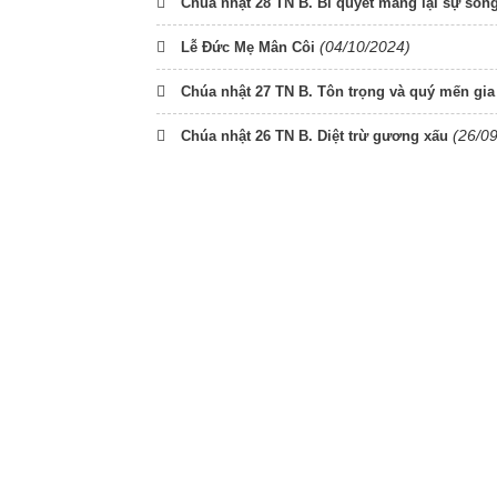
Chúa nhật 28 TN B. Bí quyết mang lại sự sốn
(04/10/2024)
Lễ Đức Mẹ Mân Côi
Chúa nhật 27 TN B. Tôn trọng và quý mến gia
(26/0
Chúa nhật 26 TN B. Diệt trừ gương xấu