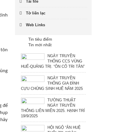
Tải file
Tờ liên lạc
tỉnh
Web Links
Tin tiêu điểm
Tin mới nhất
 tôn
NGÀY TRUYỀN
THỐNG CCS VÙNG
HUẾ-QUẢNG TRỊ. “ÔN CỐ TRI TÂN”
cũng
NGÀY TRUYỀN
THỐNG GIA ĐÌNH
CỰU CHỦNG SINH HUẾ NĂM 2025
TƯỜNG THUẬT
g để
NGÀY TRUYỀN
THỐNG LIÊN MIỀN 2025. HẠNH TRÍ
chụp
19/9/2025
 hãy
HỘI NGỘ “ÂN HUỆ