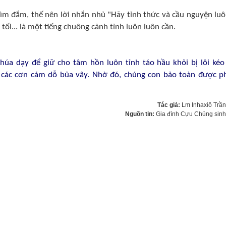
ìm đắm, thế nên lời nhắn nhủ "Hãy tỉnh thức và cầu nguyện luôn
ối... là một tiếng chuông cảnh tỉnh luôn luôn cần.
Chúa dạy để giữ cho tâm hồn luôn tỉnh táo hầu khỏi bị lôi kéo
 các cơn cám dỗ bủa vây. Nhờ đó, chúng con bảo toàn được 
Tác giả:
Lm Inhaxiô Trầ
Nguồn tin:
Gia đình Cựu Chủng sin