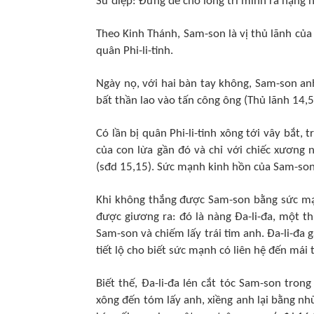
Sứ điệp: Đừng để cho lòng trí mình ra nặng n
Theo Kinh Thánh, Sam-son là vị thủ lãnh của
quân Phi-li-tinh.
Ngày nọ, với hai bàn tay không, Sam-son an
bất thần lao vào tấn công ông (Thủ lãnh 14,5
Có lần bị quân Phi-li-tinh xông tới vây bắt
của con lừa gần đó và chỉ với chiếc xương 
(sđd 15,15). Sức mạnh kinh hồn của Sam-son 
Khi không thắng được Sam-son bằng sức mạn
được giương ra: đó là nàng Đa-li-đa, một th
Sam-son và chiếm lấy trái tim anh. Đa-li-đ
tiết lộ cho biết sức mạnh có liên hệ đến mái t
Biết thế, Đa-li-đa lén cắt tóc Sam-son trong 
xông đến tóm lấy anh, xiềng anh lại bằng nh