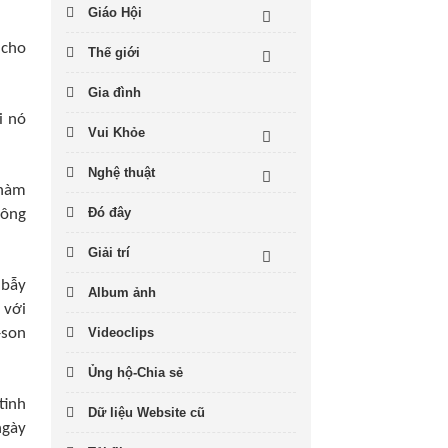
Giáo Hội
 cho
Thế giới
Gia đình
i nó
Vui Khỏe
Nghệ thuật
 hàm
Đó đây
 ông
Giải trí
 bẫy
Album ảnh
 với
-son
Videoclips
Ủng hộ-Chia sẻ
tinh
Dữ liệu Website cũ
ngày