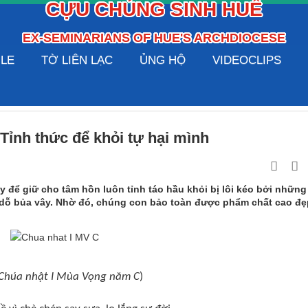
CỰU CHỦNG SINH HUẾ
EX-SEMINARIANS OF HUE'S ARCHDIOCESE
ILE
TỜ LIÊN LẠC
ỦNG HỘ
VIDEOCLIPS
Tỉnh thức để khỏi tự hại mình
y để giữ cho tâm hồn luôn tỉnh táo hầu khỏi bị lôi kéo bởi những
dỗ bủa vây. Nhờ đó, chúng con bảo toàn được phẩm chất cao đẹ
) Chúa nhật I Mùa Vọng năm C
)