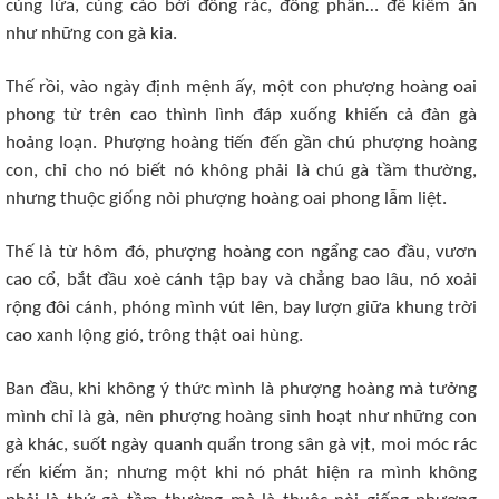
cùng lứa, cùng cào bới đống rác, đống phân… để kiếm ăn
như những con gà kia.
Thế rồi, vào ngày định mệnh ấy, một con phượng hoàng oai
phong từ trên cao thình lình đáp xuống khiến cả đàn gà
hoảng loạn. Phượng hoàng tiến đến gần chú phượng hoàng
con, chỉ cho nó biết nó không phải là chú gà tầm thường,
nhưng thuộc giống nòi phượng hoàng oai phong lẫm liệt.
Thế là từ hôm đó, phượng hoàng con ngẩng cao đầu, vươn
cao cổ, bắt đầu xoè cánh tập bay và chẳng bao lâu, nó xoải
rộng đôi cánh, phóng mình vút lên, bay lượn giữa khung trời
cao xanh lộng gió, trông thật oai hùng.
Ban đầu, khi không ý thức mình là phượng hoàng mà tưởng
mình chỉ là gà, nên phượng hoàng sinh hoạt như những con
gà khác, suốt ngày quanh quẩn trong sân gà vịt, moi móc rác
rến kiếm ăn; nhưng một khi nó phát hiện ra mình không