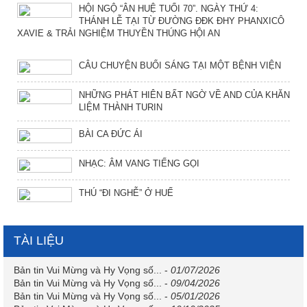
HỘI NGỘ “ÂN HUỆ TUỔI 70”. NGÀY THỨ 4:
THÁNH LỄ TẠI TỪ ĐƯỜNG ĐĐK ĐHY PHANXICÔ
XAVIE & TRẢI NGHIỆM THUYỀN THÚNG HỘI AN
CÂU CHUYỆN BUỔI SÁNG TẠI MỘT BỆNH VIỆN
NHỮNG PHÁT HIÊN BẤT NGỜ VỀ AND CỦA KHĂN
LIỆM THÀNH TURIN
BÀI CA ĐỨC ÁI
NHẠC: ÂM VANG TIẾNG GỌI
THÚ “ĐI NGHỄ” Ở HUẾ
TÀI LIỆU
Bản tin Vui Mừng và Hy Vọng số...
-
01/07/2026
Bản tin Vui Mừng và Hy Vọng số...
-
09/04/2026
Bản tin Vui Mừng và Hy Vọng số...
-
05/01/2026