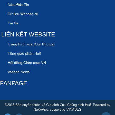
Năm Đức Tin
Dữ liệu Website cũ
Tải file
LIÊN KẾT WEBSITE
Trang hình xưa (Our Photos)
Tổng giáo phận Huế
Hội đồng Giám mục VN
Vatican News
FANPAGE
©2018 Bản quyền thuộc về Gia đình Cựu Chủng sinh Huế. Powered by
NuKeViet
, support by
VINADES