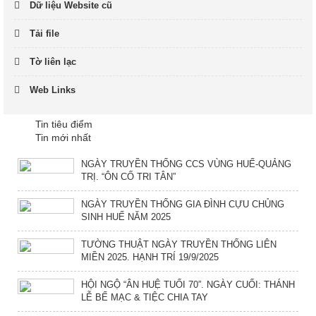
Dữ liệu Website cũ
Tải file
Tờ liên lạc
Web Links
Tin tiêu điểm
Tin mới nhất
NGÀY TRUYỀN THỐNG CCS VÙNG HUẾ-QUẢNG
TRỊ. “ÔN CỐ TRI TÂN”
NGÀY TRUYỀN THỐNG GIA ĐÌNH CỰU CHỦNG
SINH HUẾ NĂM 2025
TƯỜNG THUẬT NGÀY TRUYỀN THỐNG LIÊN
MIỀN 2025. HẠNH TRÍ 19/9/2025
HỘI NGỘ “ÂN HUỆ TUỔI 70”. NGÀY CUỐI: THÁNH
LỄ BẾ MẠC & TIỆC CHIA TAY