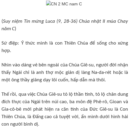
(
Suy niệm Tin mừng Luca (9, 28-36) Chúa nhật II mùa Chay
năm C
)
Sứ điệp: Ý thức mình là con Thiên Chúa để sống cho xứng
hợp.
Nhìn vào dáng vẻ bên ngoài của Chúa Giê-su, người đời nhận
thấy Ngài chỉ là anh thợ mộc giản dị làng Na-da-rét hoặc là
một ông thầy giảng dạy lôi cuốn, hấp dẫn mà thôi.
Thế rồi, qua việc Chúa Giê-su tỏ lộ thần tính, tỏ lộ chân dung
đích thực của Ngài trên núi cao, ba môn đệ Phê-rô, Gioan và
Gia-cô-bê mới phát hiện ra căn tính của Đức Giê-su là Con
Thiên Chúa, là Đấng cao cả tuyệt vời, ẩn mình dưới hình hài
con người bình dị.