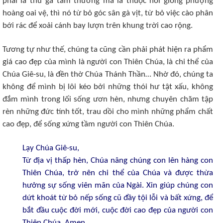
phải là thứ gà tầm thường mà là thuộc nòi giống phượng
hoàng oai vệ, thì nó từ bỏ góc sân gà vịt, từ bỏ việc cào phân
bới rác để xoải cánh bay lượn trên khung trời cao rộng.
Tương tự như thế, chúng ta cũng cần phải phát hiện ra phẩm
giá cao đẹp của mình là người con Thiên Chúa, là chi thể của
Chúa Giê-su, là đền thờ Chúa Thánh Thần… Nhờ đó, chúng ta
không để mình bị lôi kéo bởi những thói hư tật xấu, không
đắm mình trong lối sống ươn hèn, nhưng chuyên chăm tập
rèn những đức tính tốt, trau dồi cho mình những phẩm chất
cao đẹp, để sống xứng tầm người con Thiên Chúa.
Lạy Chúa Giê-su,
Từ địa vị thấp hèn, Chúa nâng chúng con lên hàng con
Thiên Chúa, trở nên chi thể của Chúa và được thừa
hưởng sự sống viên mãn của Ngài. Xin giúp chúng con
dứt khoát từ bỏ nếp sống cũ đầy tội lỗi và bất xứng, để
bắt đầu cuộc đời mới, cuộc đời cao đẹp của người con
Thiên Chúa. Amen.