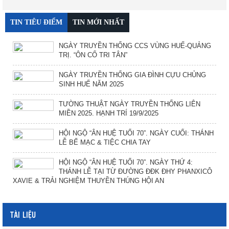
TIN TIÊU ĐIỂM
TIN MỚI NHẤT
NGÀY TRUYỀN THỐNG CCS VÙNG HUẾ-QUẢNG
TRỊ. “ÔN CỐ TRI TÂN”
NGÀY TRUYỀN THỐNG GIA ĐÌNH CỰU CHỦNG
SINH HUẾ NĂM 2025
TƯỜNG THUẬT NGÀY TRUYỀN THỐNG LIÊN
MIỀN 2025. HẠNH TRÍ 19/9/2025
HỘI NGỘ “ÂN HUỆ TUỔI 70”. NGÀY CUỐI: THÁNH
LỄ BẾ MẠC & TIỆC CHIA TAY
HỘI NGỘ “ÂN HUỆ TUỔI 70”. NGÀY THỨ 4:
THÁNH LỄ TẠI TỪ ĐƯỜNG ĐĐK ĐHY PHANXICÔ
XAVIE & TRẢI NGHIỆM THUYỀN THÚNG HỘI AN
TÀI LIỆU