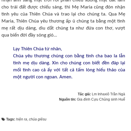
nhận ánh sáng mặt trời rồi phản chiếu xuống mặt đất làm
cho trái đất được chiếu sáng, thì Mẹ Maria cũng đón nhận
tình yêu của Thiên Chúa và trao lại cho chúng ta. Qua Mẹ
Maria, Thiên Chúa yêu thương ấp ủ chúng ta bằng một tình
mẹ rất dịu dàng, dìu dắt chúng ta như đứa con thơ, vượt
qua biển đời đầy sóng gió...
Lạy Thiên Chúa từ nhân,
Chúa yêu thương chúng con bằng tình cha bao la lẫn
tình mẹ dịu dàng. Xin cho chúng con biết đền đáp lại
mối tình cao cả ấy với tất cả tấm lòng hiếu thảo của
một người con ngoan. Amen.
Tác giả:
Lm Inhaxiô Trần Ngà
Nguồn tin:
Gia đình Cựu Chủng sinh Huế
Tags:
hiện ra
,
chúa giêsu