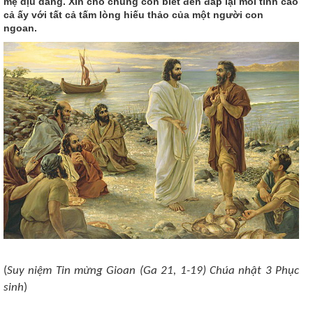
mẹ dịu dàng. Xin cho chúng con biết đền đáp lại mối tình cao
cả ấy với tất cả tấm lòng hiếu thảo của một người con
ngoan.
(
Suy niệm Tin mừng Gioan (Ga 21, 1-19) Chúa nhật 3 Phục
sinh
)