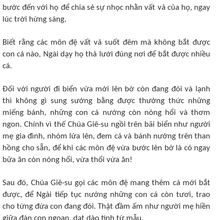
bước đến với họ để chia sẻ sự nhọc nhằn vất vả của họ, ngay
lúc trời hừng sáng.
Biết rằng các môn đệ vất vả suốt đêm mà không bắt được
con cá nào, Ngài dạy họ thả lưới đúng nơi để bắt được nhiều
cá.
Đối với người đi biển vừa mới lên bờ còn đang đói và lạnh
thì không gì sung sướng bằng được thưởng thức những
miếng bánh, những con cá nướng còn nóng hổi và thơm
ngon. Chính vì thế Chúa Giê-su ngồi trên bãi biển như người
mẹ gia đình, nhóm lửa lên, đem cá và bánh nướng trên than
hồng cho sẵn, để khi các môn đệ vừa bước lên bờ là có ngay
bữa ăn còn nóng hổi, vừa thổi vừa ăn!
Sau đó, Chúa Giê-su gọi các môn đệ mang thêm cá mới bắt
được, để Ngài tiếp tục nướng những con cá còn tươi, trao
cho từng đứa con đang đói. Thật đầm ấm như người mẹ hiền
giữa đàn con ngoan, dạt dào tình từ mẫu.