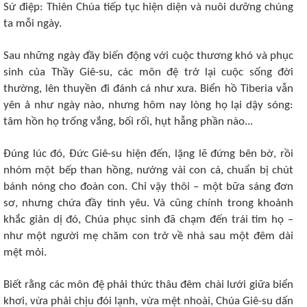
Sứ điệp: Thiên Chúa tiếp tục hiện diện và nuôi dưỡng chúng
ta mỗi ngày.
Sau những ngày đầy biến động với cuộc thương khó và phục
sinh của Thầy Giê-su, các môn đệ trở lại cuộc sống đời
thường, lên thuyền đi đánh cá như xưa. Biển hồ Tiberia vẫn
yên ả như ngày nào, nhưng hôm nay lòng họ lại dậy sóng:
tâm hồn họ trống vắng, bối rối, hụt hẫng phần nào...
Đúng lúc đó, Đức Giê-su hiện đến, lặng lẽ đứng bên bờ, rồi
nhóm một bếp than hồng, nướng vài con cá, chuẩn bị chút
bánh nóng cho đoàn con. Chỉ vậy thôi – một bữa sáng đơn
sơ, nhưng chứa đầy tình yêu. Và cũng chính trong khoảnh
khắc giản dị đó, Chúa phục sinh đã chạm đến trái tim họ –
như một người mẹ chăm con trở về nhà sau một đêm dài
mệt mỏi.
Biết rằng các môn đệ phải thức thâu đêm chài lưới giữa biển
khơi, vừa phải chịu đói lạnh, vừa mệt nhoài, Chúa Giê-su dấn