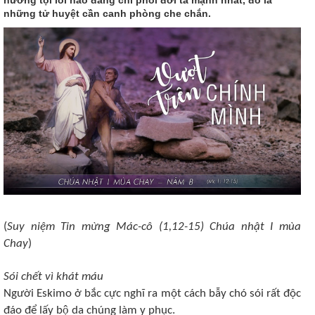
những tử huyệt cần canh phòng che chắn.
(
Suy niệm Tin mừng Mác-cô (1,12-15) Chúa nhật I mùa
Chay
)
Sói chết vì khát máu
Người Eskimo ở bắc cực nghĩ ra một cách bẫy chó sói rất độc
đáo để lấy bộ da chúng làm y phục.