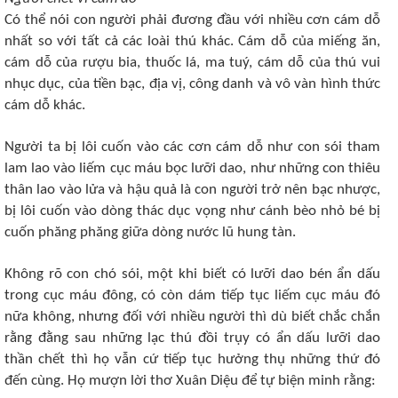
Có thể nói con người phải đương đầu với nhiều cơn cám dỗ
nhất so với tất cả các loài thú khác. Cám dỗ của miếng ăn,
cám dỗ của rượu bia, thuốc lá, ma tuý, cám dỗ của thú vui
nhục dục, của tiền bạc, địa vị, công danh và vô vàn hình thức
cám dỗ khác.
Người ta bị lôi cuốn vào các cơn cám dỗ như con sói tham
lam lao vào liếm cục máu bọc lưỡi dao, như những con thiêu
thân lao vào lửa và hậu quả là con người trở nên bạc nhược,
bị lôi cuốn vào dòng thác dục vọng như cánh bèo nhỏ bé bị
cuốn phăng phăng giữa dòng nước lũ hung tàn.
Không rõ con chó sói, một khi biết có lưỡi dao bén ẩn dấu
trong cục máu đông, có còn dám tiếp tục liếm cục máu đó
nữa không, nhưng đối với nhiều người thì dù biết chắc chắn
rằng đằng sau những lạc thú đồi trụy có ẩn dấu lưỡi dao
thần chết thì họ vẫn cứ tiếp tục hưởng thụ những thứ đó
đến cùng. Họ mượn lời thơ Xuân Diệu để tự biện minh rằng: