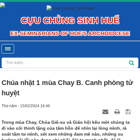
CỰU CHỦNG SINH HUẾ
EX-SEMINARIANS OF HUE'S ARCHDIOCESE
Chúa nhật 1 mùa Chay B. Canh phòng tử
huyệt
Thứ năm - 15/02/2024 16:46
Trong mùa Chay, Chúa Giê-su và Giáo hội kêu mời chúng ta
đi vào cõi thinh lặng của tâm hồn để nhìn lại lòng mình, rà
soát tâm tư mình, xét xem những đam mê nào, những xu
hướng tội lỗi nào đang chi phối đời ta mạnh nhất, đó là