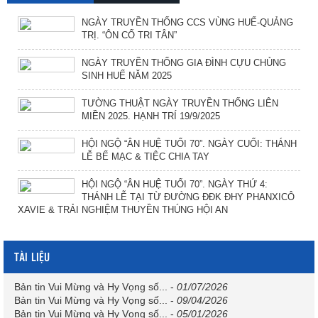
NGÀY TRUYỀN THỐNG CCS VÙNG HUẾ-QUẢNG
TRỊ. “ÔN CỐ TRI TÂN”
NGÀY TRUYỀN THỐNG GIA ĐÌNH CỰU CHỦNG
SINH HUẾ NĂM 2025
TƯỜNG THUẬT NGÀY TRUYỀN THỐNG LIÊN
MIỀN 2025. HẠNH TRÍ 19/9/2025
HỘI NGỘ “ÂN HUỆ TUỔI 70”. NGÀY CUỐI: THÁNH
LỄ BẾ MẠC & TIỆC CHIA TAY
HỘI NGỘ “ÂN HUỆ TUỔI 70”. NGÀY THỨ 4:
THÁNH LỄ TẠI TỪ ĐƯỜNG ĐĐK ĐHY PHANXICÔ
XAVIE & TRẢI NGHIỆM THUYỀN THÚNG HỘI AN
TÀI LIỆU
Bản tin Vui Mừng và Hy Vọng số...
-
01/07/2026
Bản tin Vui Mừng và Hy Vọng số...
-
09/04/2026
Bản tin Vui Mừng và Hy Vọng số...
-
05/01/2026