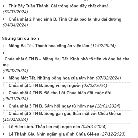
Thứ Bảy Tuần Thánh: Cái trống rỗng đầy chất chứa!
(30/03/2024)
Chúa nhật 2 Phục sinh B. Tình Chúa bao la như đại dương
(04/04/2024)
Những tin cũ hơn
(11/02/2024)
Mồng Ba Tết. Thánh hóa công ăn việc làm
Chúa nhật 6 TN B – Mồng Hai Tết. Kính nhớ tổ tiên và ông bà cha
mẹ
(09/02/2024)
(07/02/2024)
Mồng Một Tết. Những bông hoa của tâm hồn
(02/02/2024)
Chúa nhật 5 TN B. Sống vì mọi người
Chúa nhật 4 TN B. Để cho Lời Chúa biến đổi cuộc đời
(25/01/2024)
(18/01/2024)
Chúa nhật 3 TN B. Sám hối ngay từ hôm nay
Chúa nhật 2 TN B. Sống gần gũi, thân mật với Chúa Giê-su
(10/01/2024)
(04/01/2024)
Lễ Hiển Linh. Thắp lên một ngọn nến
(27/12/2023)
Lễ Thánh Gia. Nhìn ngắm gia đình Chúa Giê-su