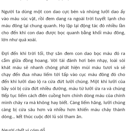
Người ta dùng một con dao cực bén và nhúng lưỡi dao ấy
vào máu súc vật, rồi đem dang ra ngoài trời tuyết lạnh cho
máu đông lại chung quanh. Họ lặp lại động tác đó nhiều lần
cho đến khi con dao được bọc quanh bằng khối máu đông,
lớn như quả xoài.
Đợi đến khi trời tối, thợ săn đem con dao bọc máu đó ra
cắm giữa đồng hoang. Với tài đánh hơi bén nhạy, loài sói
khát máu sẽ nhanh chóng phát hiện mùi máu tươi và sẽ
chạy đến đua nhau liếm tới tấp vào cục máu đông đó cho
đến khi lưỡi dao lộ ra cứa đứt lưỡi chúng. Một khi lưỡi của
bầy sói bị cứa đứt nhiều đường, máu từ lưỡi ứa ra và chúng
tiếp tục liếm cách điên cuồng hơn chính dòng máu của chính
mình chảy ra mà không hay biết. Càng liếm hăng, lưỡi chúng
càng bị cứa sâu hơn và nhiều hơn khiến máu chảy thành
dòng… kết thúc cuộc đời lũ sói tham ăn.
Người chết vì cám dỗ