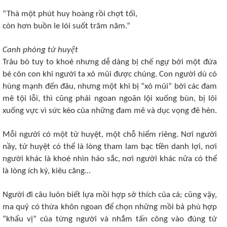
“Thà một phút huy hoàng rồi chợt tối,
còn hơn buồn le lói suốt trăm năm.”
Canh phòng tử huyệt
Trâu bò tuy to khoẻ nhưng dễ dàng bị chế ngự bởi một đứa
bé cỏn con khi người ta xỏ mũi được chúng. Con người dù có
hùng mạnh đến đâu, nhưng một khi bị “xỏ mũi” bởi các đam
mê tội lỗi, thì cũng phải ngoan ngoãn lội xuống bùn, bị lôi
xuống vực vì sức kéo của những đam mê và dục vọng đê hèn.
Mỗi người có một tử huyệt, một chỗ hiểm riêng. Nơi người
nầy, tử huyệt có thể là lòng tham lam bạc tiền danh lợi, nơi
người khác là khoé nhìn háo sắc, nơi người khác nữa có thể
là lòng ích kỷ, kiêu căng…
Người đi câu luôn biết lựa mồi hợp sở thích của cá; cũng vậy,
ma quỷ có thừa khôn ngoan để chọn những mồi bả phù hợp
“khẩu vị” của từng người và nhắm tấn công vào đúng tử