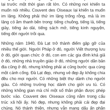
lại trước một thời gian rất lớn. Có những nơi khiến ta
muốn nói nhiều. Couvent des Oiseaux lại khiến ta muốn
im lặng. Không phải thứ im lặng trống rỗng, mà là im
lặng có âm thanh bên trong: tiếng chuông, tiếng lá, tiếng
giày, tiếng áo dài, tiếng sách mở, tiếng kinh nguyện,
tiếng đời người trôi qua.
Những năm 1940, Đà Lạt trở thành điểm gặp gỡ của
nhiều thế giới. Người Pháp ở đó, người Việt thượng lưu
ở đó, giới quan chức ở đó, con em các gia đình khá giả
ở đó, những nhà truyền giáo ở đó, những người dân bản
địa cũng ở đó, nhưng không phải ai cũng bước qua cùng
một cánh cổng. Đà Lạt đẹp, nhưng vẻ đẹp ấy không chia
đều cho mọi người. Có những biệt thự dành cho người
giàu. Có những trường học dành cho giới ưu tú. Có
những không gian mà chỉ một số thân phận được phép
bước vào. Couvent des Oiseaux cũng nằm trong cấu
trúc xã hội ấy. Nó đẹp, nhưng không phải cái đẹp đại
chúng. Nó thánh thiện, nhưng vẫn mang dấu ấn phân