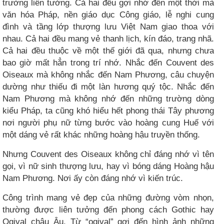
trường liên tưởng. Cả hai đều gợi nhớ đến một thời mà
văn hóa Pháp, nền giáo dục Công giáo, lễ nghi cung
đình và tầng lớp thượng lưu Việt Nam giao thoa với
nhau. Cả hai đều mang vẻ thanh lịch, kín đáo, trang nhã.
Cả hai đều thuộc về một thế giới đã qua, nhưng chưa
bao giờ mất hẳn trong trí nhớ. Nhắc đến Couvent des
Oiseaux mà không nhắc đến Nam Phương, câu chuyện
dường như thiếu đi một làn hương quý tộc. Nhắc đến
Nam Phương mà không nhớ đến những trường dòng
kiểu Pháp, ta cũng khó hiểu hết phong thái Tây phương
nơi người phụ nữ từng bước vào hoàng cung Huế với
một dáng vẻ rất khác những hoàng hậu truyền thống.
Nhưng Couvent des Oiseaux không chỉ đáng nhớ vì tên
gọi, vì nữ sinh thượng lưu, hay vì bóng dáng Hoàng hậu
Nam Phương. Nơi ấy còn đáng nhớ vì kiến trúc.
Công trình mang vẻ đẹp của những đường vòm nhọn,
thường được liên tưởng đến phong cách Gothic hay
Ogival châu Âu. Từ “ogival” gợi đến hình ảnh những