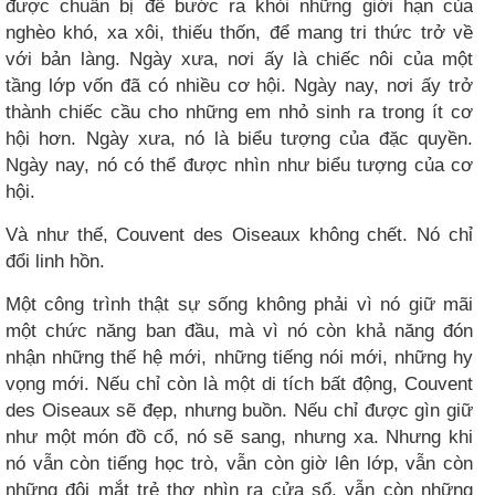
được chuẩn bị để bước ra khỏi những giới hạn của
nghèo khó, xa xôi, thiếu thốn, để mang tri thức trở về
với bản làng. Ngày xưa, nơi ấy là chiếc nôi của một
tầng lớp vốn đã có nhiều cơ hội. Ngày nay, nơi ấy trở
thành chiếc cầu cho những em nhỏ sinh ra trong ít cơ
hội hơn. Ngày xưa, nó là biểu tượng của đặc quyền.
Ngày nay, nó có thể được nhìn như biểu tượng của cơ
hội.
Và như thế, Couvent des Oiseaux không chết. Nó chỉ
đổi linh hồn.
Một công trình thật sự sống không phải vì nó giữ mãi
một chức năng ban đầu, mà vì nó còn khả năng đón
nhận những thế hệ mới, những tiếng nói mới, những hy
vọng mới. Nếu chỉ còn là một di tích bất động, Couvent
des Oiseaux sẽ đẹp, nhưng buồn. Nếu chỉ được gìn giữ
như một món đồ cổ, nó sẽ sang, nhưng xa. Nhưng khi
nó vẫn còn tiếng học trò, vẫn còn giờ lên lớp, vẫn còn
những đôi mắt trẻ thơ nhìn ra cửa sổ, vẫn còn những