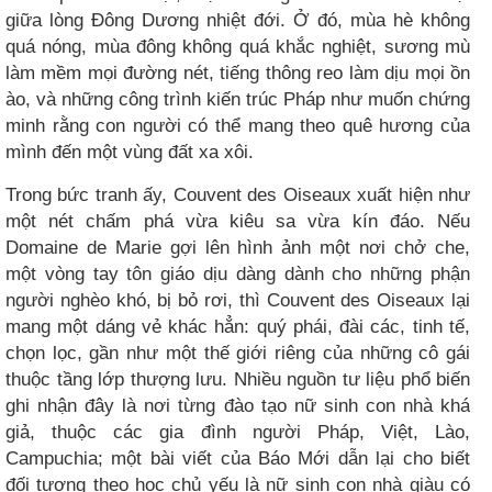
giữa lòng Đông Dương nhiệt đới. Ở đó, mùa hè không
quá nóng, mùa đông không quá khắc nghiệt, sương mù
làm mềm mọi đường nét, tiếng thông reo làm dịu mọi ồn
ào, và những công trình kiến trúc Pháp như muốn chứng
minh rằng con người có thể mang theo quê hương của
mình đến một vùng đất xa xôi.
Trong bức tranh ấy, Couvent des Oiseaux xuất hiện như
một nét chấm phá vừa kiêu sa vừa kín đáo. Nếu
Domaine de Marie gợi lên hình ảnh một nơi chở che,
một vòng tay tôn giáo dịu dàng dành cho những phận
người nghèo khó, bị bỏ rơi, thì Couvent des Oiseaux lại
mang một dáng vẻ khác hẳn: quý phái, đài các, tinh tế,
chọn lọc, gần như một thế giới riêng của những cô gái
thuộc tầng lớp thượng lưu. Nhiều nguồn tư liệu phổ biến
ghi nhận đây là nơi từng đào tạo nữ sinh con nhà khá
giả, thuộc các gia đình người Pháp, Việt, Lào,
Campuchia; một bài viết của Báo Mới dẫn lại cho biết
đối tượng theo học chủ yếu là nữ sinh con nhà giàu có