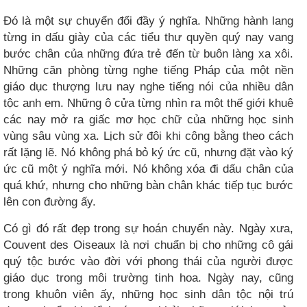
Đó là một sự chuyển đổi đầy ý nghĩa. Những hành lang
từng in dấu giày của các tiểu thư quyền quý nay vang
bước chân của những đứa trẻ đến từ buôn làng xa xôi.
Những căn phòng từng nghe tiếng Pháp của một nền
giáo dục thượng lưu nay nghe tiếng nói của nhiều dân
tộc anh em. Những ô cửa từng nhìn ra một thế giới khuê
các nay mở ra giấc mơ học chữ của những học sinh
vùng sâu vùng xa. Lịch sử đôi khi công bằng theo cách
rất lặng lẽ. Nó không phá bỏ ký ức cũ, nhưng đặt vào ký
ức cũ một ý nghĩa mới. Nó không xóa đi dấu chân của
quá khứ, nhưng cho những bàn chân khác tiếp tục bước
lên con đường ấy.
Có gì đó rất đẹp trong sự hoán chuyển này. Ngày xưa,
Couvent des Oiseaux là nơi chuẩn bị cho những cô gái
quý tộc bước vào đời với phong thái của người được
giáo dục trong môi trường tinh hoa. Ngày nay, cũng
trong khuôn viên ấy, những học sinh dân tộc nội trú