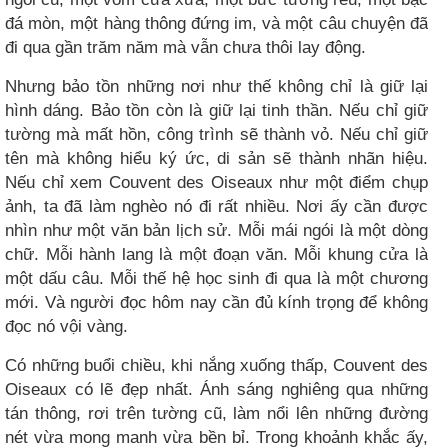
đá mòn, một hàng thông đứng im, và một câu chuyện đã
đi qua gần trăm năm mà vẫn chưa thôi lay động.
Nhưng bảo tồn những nơi như thế không chỉ là giữ lại
hình dáng. Bảo tồn còn là giữ lại tinh thần. Nếu chỉ giữ
tường mà mất hồn, công trình sẽ thành vỏ. Nếu chỉ giữ
tên mà không hiểu ký ức, di sản sẽ thành nhãn hiệu.
Nếu chỉ xem Couvent des Oiseaux như một điểm chụp
ảnh, ta đã làm nghèo nó đi rất nhiều. Nơi ấy cần được
nhìn như một văn bản lịch sử. Mỗi mái ngói là một dòng
chữ. Mỗi hành lang là một đoạn văn. Mỗi khung cửa là
một dấu câu. Mỗi thế hệ học sinh đi qua là một chương
mới. Và người đọc hôm nay cần đủ kính trọng để không
đọc nó vội vàng.
Có những buổi chiều, khi nắng xuống thấp, Couvent des
Oiseaux có lẽ đẹp nhất. Ánh sáng nghiêng qua những
tán thông, rơi trên tường cũ, làm nổi lên những đường
nét vừa mong manh vừa bền bỉ. Trong khoảnh khắc ấy,