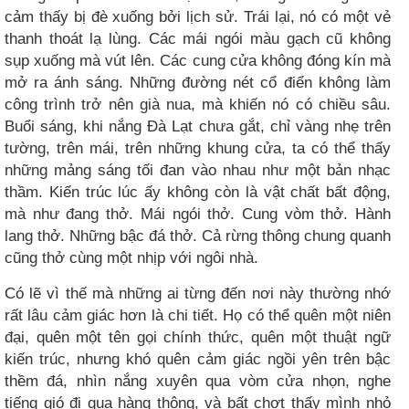
cảm thấy bị đè xuống bởi lịch sử. Trái lại, nó có một vẻ
thanh thoát lạ lùng. Các mái ngói màu gạch cũ không
sụp xuống mà vút lên. Các cung cửa không đóng kín mà
mở ra ánh sáng. Những đường nét cổ điển không làm
công trình trở nên già nua, mà khiến nó có chiều sâu.
Buổi sáng, khi nắng Đà Lạt chưa gắt, chỉ vàng nhẹ trên
tường, trên mái, trên những khung cửa, ta có thể thấy
những mảng sáng tối đan vào nhau như một bản nhạc
thầm. Kiến trúc lúc ấy không còn là vật chất bất động,
mà như đang thở. Mái ngói thở. Cung vòm thở. Hành
lang thở. Những bậc đá thở. Cả rừng thông chung quanh
cũng thở cùng một nhịp với ngôi nhà.
Có lẽ vì thế mà những ai từng đến nơi này thường nhớ
rất lâu cảm giác hơn là chi tiết. Họ có thể quên một niên
đại, quên một tên gọi chính thức, quên một thuật ngữ
kiến trúc, nhưng khó quên cảm giác ngồi yên trên bậc
thềm đá, nhìn nắng xuyên qua vòm cửa nhọn, nghe
tiếng gió đi qua hàng thông, và bất chợt thấy mình nhỏ