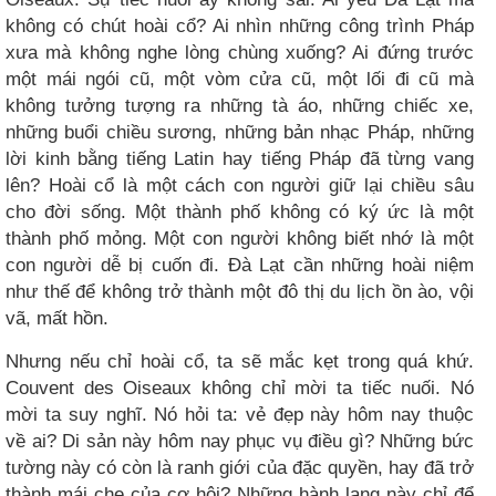
không có chút hoài cổ? Ai nhìn những công trình Pháp
xưa mà không nghe lòng chùng xuống? Ai đứng trước
một mái ngói cũ, một vòm cửa cũ, một lối đi cũ mà
không tưởng tượng ra những tà áo, những chiếc xe,
những buổi chiều sương, những bản nhạc Pháp, những
lời kinh bằng tiếng Latin hay tiếng Pháp đã từng vang
lên? Hoài cổ là một cách con người giữ lại chiều sâu
cho đời sống. Một thành phố không có ký ức là một
thành phố mỏng. Một con người không biết nhớ là một
con người dễ bị cuốn đi. Đà Lạt cần những hoài niệm
như thế để không trở thành một đô thị du lịch ồn ào, vội
vã, mất hồn.
Nhưng nếu chỉ hoài cổ, ta sẽ mắc kẹt trong quá khứ.
Couvent des Oiseaux không chỉ mời ta tiếc nuối. Nó
mời ta suy nghĩ. Nó hỏi ta: vẻ đẹp này hôm nay thuộc
về ai? Di sản này hôm nay phục vụ điều gì? Những bức
tường này có còn là ranh giới của đặc quyền, hay đã trở
thành mái che của cơ hội? Những hành lang này chỉ để