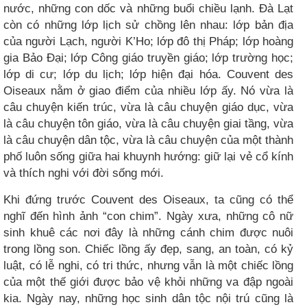
nước, những con dốc và những buổi chiều lạnh. Đà Lạt
còn có những lớp lịch sử chồng lên nhau: lớp bản địa
của người Lạch, người K’Ho; lớp đô thị Pháp; lớp hoàng
gia Bảo Đại; lớp Công giáo truyền giáo; lớp trường học;
lớp di cư; lớp du lịch; lớp hiện đại hóa. Couvent des
Oiseaux nằm ở giao điểm của nhiều lớp ấy. Nó vừa là
câu chuyện kiến trúc, vừa là câu chuyện giáo dục, vừa
là câu chuyện tôn giáo, vừa là câu chuyện giai tầng, vừa
là câu chuyện dân tộc, vừa là câu chuyện của một thành
phố luôn sống giữa hai khuynh hướng: giữ lại vẻ cổ kính
và thích nghi với đời sống mới.
Khi đứng trước Couvent des Oiseaux, ta cũng có thể
nghĩ đến hình ảnh “con chim”. Ngày xưa, những cô nữ
sinh khuê các nơi đây là những cánh chim được nuôi
trong lồng son. Chiếc lồng ấy đẹp, sang, an toàn, có kỷ
luật, có lễ nghi, có tri thức, nhưng vẫn là một chiếc lồng
của một thế giới được bảo vệ khỏi những va đập ngoài
kia. Ngày nay, những học sinh dân tộc nội trú cũng là