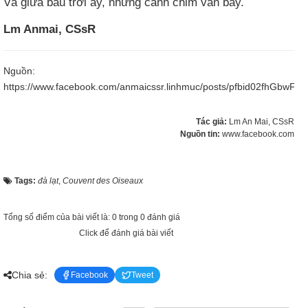
Và giữa bầu trời ấy, những cánh chim vẫn bay.
Lm Anmai, CSsR
Nguồn:
https://www.facebook.com/anmaicssr.linhmuc/posts/pfbid02fh
Tác giả:
Lm An Mai, CSsR
Nguồn tin:
www.facebook.com
Tags:
đà lạt
,
Couvent des Oiseaux
Tổng số điểm của bài viết là: 0 trong 0 đánh giá
Click để đánh giá bài viết
Chia sẻ:
Facebook
Tweet