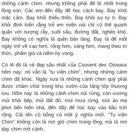
những cánh chim, nhưng không phải để bị nhốt trong
lồng son. Các em đến đây để học cách bay. Bay khỏi
mặc cảm. Bay khỏi thiếu thốn. Bay khỏi sự tự ti. Bay
khỏi định kiến rằng trẻ em miền núi chỉ có thể quanh
quẩn với nương rẫy, suối sâu, đường đất, nghèo khó.
Bay không có nghĩa là quên bản làng. Bay là để một
ngày trở về cao hơn, rộng hơn, sáng hơn, mang theo tri
thức, phẩm giá và niềm hy vọng.
Có lẽ đó là vẻ đẹp sâu nhất của Couvent des Oiseaux
hôm nay: nó vẫn là “tu viện chim”, nhưng những cánh
chim đã khác. Ngày xưa là những cánh chim quý phái
được chăm chút trong khu vườn của tầng lớp thượng
lưu. Hôm nay là những cánh chim núi rừng, còn vương
mùi khói bếp, mùi đất đỏ, mùi mưa rừng, mùi áo mẹ
phơi bên hiên nhà, đến đây để học bay vào bầu trời
rộng. Cái tên cũ bỗng có một ý nghĩa mới. “Tu viện
Chim” không còn là nơi giữ chim trong lồng, mà là nơi
dạy chim mở cánh.