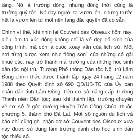
tầng. Nó là trường dòng, nhưng đồng thời cũng là
trường quý tộc. Nó dạy người ta vươn lên, nhưng trước
hết là vươn lên từ một nền tảng đặc quyền đã có sẵn.
Chính vì thế, khi nhìn lại Couvent des Oiseaux hôm nay,
điều làm ta xúc động không chỉ là vẻ đẹp cổ kính của
công trình, mà còn là cuộc xoay vần của lịch sử. Một
nơi từng được xem như “lồng son” của những cô gái
khuê các, nay trở thành mái trường của những học sinh
dân tộc nội trú. Trường Phổ thông Dân tộc Nội trú Lâm
Đồng chính thức được thành lập ngày 24 tháng 12 năm
1988 theo Quyết định số 690 QĐ/UB-TC của Ủy ban
nhân dân tỉnh Lâm Đồng, trên cơ sở nâng cấp Trường
Thanh niên Dân tộc; sau khi thành lập, trường chuyển
về cơ sở ở góc đường Huyền Trân Công Chúa, thuộc
phường 5, thành phố Đà Lạt. Một số nguồn du lịch và
báo chí cũng ghi nhận cơ sở Couvent des Oiseaux xưa
nay được sử dụng làm trường dành cho học sinh dân
tộc thiểu số.