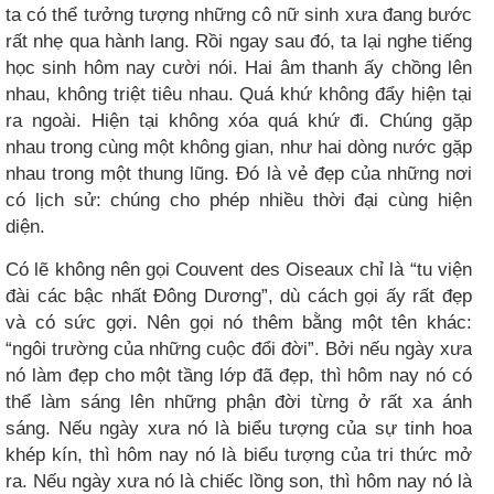
ta có thể tưởng tượng những cô nữ sinh xưa đang bước
rất nhẹ qua hành lang. Rồi ngay sau đó, ta lại nghe tiếng
học sinh hôm nay cười nói. Hai âm thanh ấy chồng lên
nhau, không triệt tiêu nhau. Quá khứ không đẩy hiện tại
ra ngoài. Hiện tại không xóa quá khứ đi. Chúng gặp
nhau trong cùng một không gian, như hai dòng nước gặp
nhau trong một thung lũng. Đó là vẻ đẹp của những nơi
có lịch sử: chúng cho phép nhiều thời đại cùng hiện
diện.
Có lẽ không nên gọi Couvent des Oiseaux chỉ là “tu viện
đài các bậc nhất Đông Dương”, dù cách gọi ấy rất đẹp
và có sức gợi. Nên gọi nó thêm bằng một tên khác:
“ngôi trường của những cuộc đổi đời”. Bởi nếu ngày xưa
nó làm đẹp cho một tầng lớp đã đẹp, thì hôm nay nó có
thể làm sáng lên những phận đời từng ở rất xa ánh
sáng. Nếu ngày xưa nó là biểu tượng của sự tinh hoa
khép kín, thì hôm nay nó là biểu tượng của tri thức mở
ra. Nếu ngày xưa nó là chiếc lồng son, thì hôm nay nó là