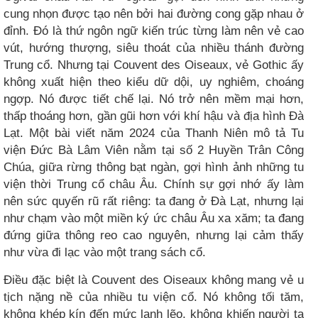
cung nhọn được tạo nên bởi hai đường cong gặp nhau ở
đỉnh. Đó là thứ ngôn ngữ kiến trúc từng làm nên vẻ cao
vút, hướng thượng, siêu thoát của nhiều thánh đường
Trung cổ. Nhưng tại Couvent des Oiseaux, vẻ Gothic ấy
không xuất hiện theo kiểu dữ dội, uy nghiêm, choáng
ngợp. Nó được tiết chế lại. Nó trở nên mềm mại hơn,
thấp thoáng hơn, gần gũi hơn với khí hậu và địa hình Đà
Lạt. Một bài viết năm 2024 của Thanh Niên mô tả Tu
viện Đức Bà Lâm Viên nằm tại số 2 Huyền Trân Công
Chúa, giữa rừng thông bạt ngàn, gợi hình ảnh những tu
viện thời Trung cổ châu Âu. Chính sự gợi nhớ ấy làm
nên sức quyến rũ rất riêng: ta đang ở Đà Lạt, nhưng lại
như chạm vào một miền ký ức châu Âu xa xăm; ta đang
đứng giữa thông reo cao nguyên, nhưng lại cảm thấy
như vừa đi lạc vào một trang sách cổ.
Điều đặc biệt là Couvent des Oiseaux không mang vẻ u
tịch nặng nề của nhiều tu viện cổ. Nó không tối tăm,
không khép kín đến mức lạnh lẽo, không khiến người ta