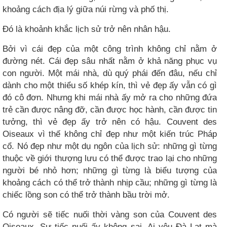
khoảng cách địa lý giữa núi rừng và phố thị.
Đó là khoảnh khắc lịch sử trở nên nhân hậu.
Bởi vì cái đẹp của một công trình không chỉ nằm ở
đường nét. Cái đẹp sâu nhất nằm ở khả năng phục vụ
con người. Một mái nhà, dù quý phái đến đâu, nếu chỉ
dành cho một thiểu số khép kín, thì vẻ đẹp ấy vẫn có gì
đó cô đơn. Nhưng khi mái nhà ấy mở ra cho những đứa
trẻ cần được nâng đỡ, cần được học hành, cần được tin
tưởng, thì vẻ đẹp ấy trở nên có hậu. Couvent des
Oiseaux vì thế không chỉ đẹp như một kiến trúc Pháp
cổ. Nó đẹp như một dụ ngôn của lịch sử: những gì từng
thuộc về giới thượng lưu có thể được trao lại cho những
người bé nhỏ hơn; những gì từng là biểu tượng của
khoảng cách có thể trở thành nhịp cầu; những gì từng là
chiếc lồng son có thể trở thành bầu trời mở.
Có người sẽ tiếc nuối thời vàng son của Couvent des
Oiseaux. Sự tiếc nuối ấy không sai. Ai yêu Đà Lạt mà