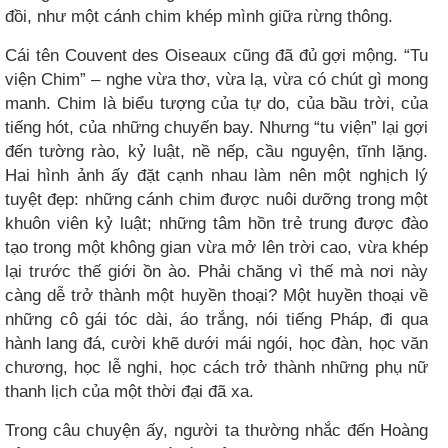
đồi, như một cánh chim khép mình giữa rừng thông.
Cái tên Couvent des Oiseaux cũng đã đủ gợi mộng. “Tu
viện Chim” – nghe vừa thơ, vừa lạ, vừa có chút gì mong
manh. Chim là biểu tượng của tự do, của bầu trời, của
tiếng hót, của những chuyến bay. Nhưng “tu viện” lại gợi
đến tường rào, kỷ luật, nề nếp, cầu nguyện, tĩnh lặng.
Hai hình ảnh ấy đặt cạnh nhau làm nên một nghịch lý
tuyệt đẹp: những cánh chim được nuôi dưỡng trong một
khuôn viên kỷ luật; những tâm hồn trẻ trung được đào
tạo trong một không gian vừa mở lên trời cao, vừa khép
lại trước thế giới ồn ào. Phải chăng vì thế mà nơi này
càng dễ trở thành một huyền thoại? Một huyền thoại về
những cô gái tóc dài, áo trắng, nói tiếng Pháp, đi qua
hành lang đá, cười khẽ dưới mái ngói, học đàn, học văn
chương, học lễ nghi, học cách trở thành những phụ nữ
thanh lịch của một thời đại đã xa.
Trong câu chuyện ấy, người ta thường nhắc đến Hoàng