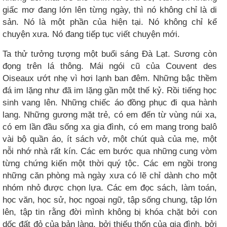
giấc mơ đang lớn lên từng ngày, thì nó không chỉ là di
sản. Nó là một phần của hiện tại. Nó không chỉ kể
chuyện xưa. Nó đang tiếp tục viết chuyện mới.
Ta thử tưởng tượng một buổi sáng Đà Lạt. Sương còn
đọng trên lá thông. Mái ngói cũ của Couvent des
Oiseaux ướt nhẹ vì hơi lạnh ban đêm. Những bậc thềm
đá im lặng như đã im lặng gần một thế kỷ. Rồi tiếng học
sinh vang lên. Những chiếc áo đồng phục đi qua hành
lang. Những gương mặt trẻ, có em đến từ vùng núi xa,
có em lần đầu sống xa gia đình, có em mang trong balô
vài bộ quần áo, ít sách vở, một chút quà của mẹ, một
nỗi nhớ nhà rất kín. Các em bước qua những cung vòm
từng chứng kiến một thời quý tộc. Các em ngồi trong
những căn phòng mà ngày xưa có lẽ chỉ dành cho một
nhóm nhỏ được chọn lựa. Các em đọc sách, làm toán,
học văn, học sử, học ngoại ngữ, tập sống chung, tập lớn
lên, tập tin rằng đời mình không bị khóa chặt bởi con
dốc đất đỏ của bản làng, bởi thiếu thốn của gia đình, bởi