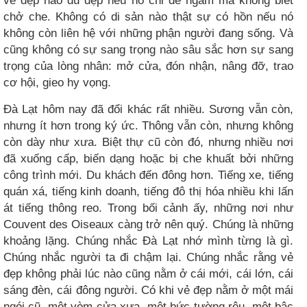
vẻ đẹp nào đủ đẹp nếu nó chỉ để ngắm mà không biết
chở che. Không có di sản nào thật sự có hồn nếu nó
không còn liên hệ với những phận người đang sống. Và
cũng không có sự sang trọng nào sâu sắc hơn sự sang
trọng của lòng nhân: mở cửa, đón nhận, nâng đỡ, trao
cơ hội, gieo hy vọng.
Đà Lạt hôm nay đã đổi khác rất nhiều. Sương vẫn còn,
nhưng ít hơn trong ký ức. Thông vẫn còn, nhưng không
còn dày như xưa. Biệt thự cũ còn đó, nhưng nhiều nơi
đã xuống cấp, biến dạng hoặc bị che khuất bởi những
công trình mới. Du khách đến đông hơn. Tiếng xe, tiếng
quán xá, tiếng kinh doanh, tiếng đô thị hóa nhiều khi lấn
át tiếng thông reo. Trong bối cảnh ấy, những nơi như
Couvent des Oiseaux càng trở nên quý. Chúng là những
khoảng lặng. Chúng nhắc Đà Lạt nhớ mình từng là gì.
Chúng nhắc người ta đi chậm lại. Chúng nhắc rằng vẻ
đẹp không phải lúc nào cũng nằm ở cái mới, cái lớn, cái
sáng đèn, cái đông người. Có khi vẻ đẹp nằm ở một mái
ngói cũ, một vòm cửa xưa, một bức tường rêu, một bậc