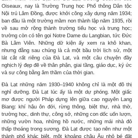
Oiseaux, nay là Trường Trung học Phổ thông Dân tộc
Nội trú Lâm Đồng, được khởi công xây dựng năm 1934;
ban đầu là một trường mầm non thành lập năm 1935, rồi
về sau mở rộng thành trường tiểu học và trung học;
trường còn có tên gọi Notre Dame du Langbian, tức Đức
Bà Lâm Viên. Những dữ kiện ấy xem ra khô khan,
nhưng đằng sau chúng là cả một bầu trời lịch sử, một
lát cắt rất riêng của Đà Lạt, và một câu chuyện đầy
nghịch lý đẹp đẽ về thân phận, giai tầng, giáo dục, ký ức
và sự công bằng âm thầm của thời gian.
Đà Lạt những năm 1930–1940 không chỉ là một đô thị
nghỉ dưỡng. Đà Lạt lúc ấy là một dự phóng. Một giấc
mơ được người Pháp dựng lên giữa cao nguyên Lang
Biang: khí hậu ôn đới, rừng thông, biệt thự, nhà thờ,
trường học, dinh thự, công sở, những con dốc uốn lượn,
những vườn hoa, những hồ nước, những mái nhà đỏ
thấp thoáng trong sương. Đà Lạt được tạo nên như một
thành phố khác biệt, một khoảng châu Âu nhỏ bé đặt