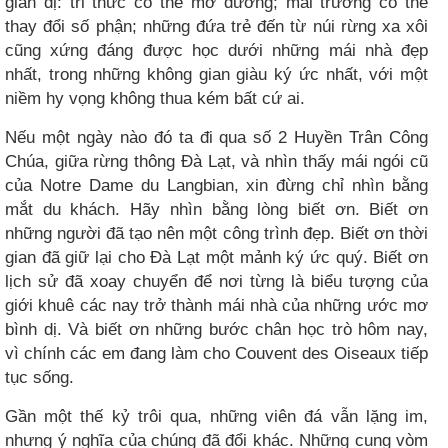
giản dị: tri thức có thể mở đường; mái trường có thể
thay đổi số phận; những đứa trẻ đến từ núi rừng xa xôi
cũng xứng đáng được học dưới những mái nhà đẹp
nhất, trong những không gian giàu ký ức nhất, với một
niềm hy vọng không thua kém bất cứ ai.
Nếu một ngày nào đó ta đi qua số 2 Huyền Trân Công
Chúa, giữa rừng thông Đà Lạt, và nhìn thấy mái ngói cũ
của Notre Dame du Langbian, xin đừng chỉ nhìn bằng
mắt du khách. Hãy nhìn bằng lòng biết ơn. Biết ơn
những người đã tạo nên một công trình đẹp. Biết ơn thời
gian đã giữ lại cho Đà Lạt một mảnh ký ức quý. Biết ơn
lịch sử đã xoay chuyển để nơi từng là biểu tượng của
giới khuê các nay trở thành mái nhà của những ước mơ
bình dị. Và biết ơn những bước chân học trò hôm nay,
vì chính các em đang làm cho Couvent des Oiseaux tiếp
tục sống.
Gần một thế kỷ trôi qua, những viên đá vẫn lặng im,
nhưng ý nghĩa của chúng đã đổi khác. Những cung vòm