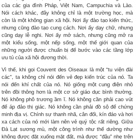
của các gia đình Pháp, Việt Nam, Campuchia và Lào.
Nói cách khác, đây không chỉ là một trường học, mà
còn là một không gian xã hội. Nơi ấy đào tạo kiến thức,
nhưng cũng đào tạo cung cách. Nơi ấy dạy chữ, nhưng
cũng dạy lễ nghi. Nơi ấy mở sách, nhưng cũng mở ra
một kiểu sống, một nếp sống, một thế giới quan của
những người được chuẩn bị để bước vào các tầng lớp
ưu tú của xã hội đương thời.
Vì thế, khi gọi Couvent des Oiseaux là một “tu viện đài
các”, ta không chỉ nói đến vẻ đẹp kiến trúc của nó. Ta
nói đến khí chất của nó. Nó giống một cung điện nhỏ
trên đồi thông hơn là một cơ sở giáo dục bình thường.
Nó không phô trương ầm ĩ. Nó không cần phải cao vút
để áp đảo thị giác. Nó không cần phải đồ sộ để chứng
minh địa vị. Chính sự thanh nhã, cân đối, kín đáo và hơi
xa cách của nó mới làm nên vẻ quý tộc rất riêng. Giữa
Đà Lạt sương mù, một công trình như thế dường như
không được đặt xuống mặt đất, mà được “đậu” nhẹ trên