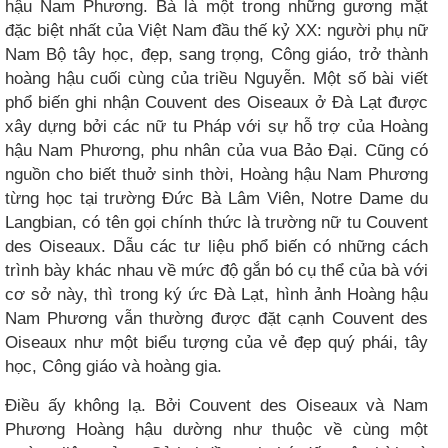
hậu Nam Phương. Bà là một trong những gương mặt
đặc biệt nhất của Việt Nam đầu thế kỷ XX: người phụ nữ
Nam Bộ tây học, đẹp, sang trọng, Công giáo, trở thành
hoàng hậu cuối cùng của triều Nguyễn. Một số bài viết
phổ biến ghi nhận Couvent des Oiseaux ở Đà Lạt được
xây dựng bởi các nữ tu Pháp với sự hỗ trợ của Hoàng
hậu Nam Phương, phu nhân của vua Bảo Đại. Cũng có
nguồn cho biết thuở sinh thời, Hoàng hậu Nam Phương
từng học tại trường Đức Bà Lâm Viên, Notre Dame du
Langbian, có tên gọi chính thức là trường nữ tu Couvent
des Oiseaux. Dẫu các tư liệu phổ biến có những cách
trình bày khác nhau về mức độ gắn bó cụ thể của bà với
cơ sở này, thì trong ký ức Đà Lạt, hình ảnh Hoàng hậu
Nam Phương vẫn thường được đặt cạnh Couvent des
Oiseaux như một biểu tượng của vẻ đẹp quý phái, tây
học, Công giáo và hoàng gia.
Điều ấy không lạ. Bởi Couvent des Oiseaux và Nam
Phương Hoàng hậu dường như thuộc về cùng một