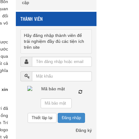
 Bổn
cập
quan
 đổi
THÀNH VIÊN
a vô
Hãy đăng nhập thành viên để
trải nghiệm đầy đủ các tiện ích
được
trên site
 ước
 qua
t cả
ghĩa
 xin
í đã
 ổng
Đăng nhập
 Trí
logo
Đăng ký
t về