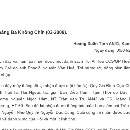
tháng Ba Không Chín (03-2009).
Hoàng Xuân Tịnh AN41, Kan
Ngày đăng: 09/04/
ch đây vài năm tôi nhận được một danh sách Hội Ái Hữu CCS/GP Huế
m Cali do anh Phaolồ Nguyễn Văn Huế. Tôi mừng rỡ, đóng niên liễ
 nhập.
ch đây mấy tháng tôi lại nhận được một bản Nội Quy Gia Đình Cựu C
nh Huế tại Hải Ngoại, tác giả: Ban Điều Hành Tạm Thời do Đức
rome Nguyễn Ngọc Hàm, NT Trần Văn Trí, AN43 và CS Hoàng 
ượng, HT 60. Sau đó lại nhận được thông báo của ban giám sát Trần
í/ Nguyễn Như Quỳnh/ Nguyễn Đức Cung. Cuối cùng thì nhận được bức
 về danh xưng của Hội và một ít linh tinh.
đón tiếp và trình bày chi tiết về Hội Gia Đình CCSHueHN. Trong thời 