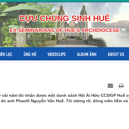
CỰU CHỦNG SINH HUẾ
EX-SEMINARIANS OF HUE'S ARCHDIOCESE
LIÊN LẠC
ỦNG HỘ
VIDEOCLIPS
ALBUM ẢNH
ABOUT US
 vài năm tôi nhận được một danh sách Hội Ái Hữu CCS/GP Huế 
 do anh Phaolồ Nguyễn Văn Huế. Tôi mừng rỡ, đóng niên liễm và 