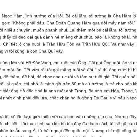
 Ngọc Hàm, linh hướng của Hội. Bé cái lầm, tôi tưởng là Cha Hàm lớp
ngắn gọn: “Không phải đâu. Cha Đoàn Quang Hàm qua đời mấy năm rồi.”
 tôi nhiều chuyện, muốn phanh phui. Lại thêm một bé cái lầm, tôi tưởn
 thấy tôi đeo dai quá đành hé miệng chút chút, bảo là không phải, n
. Chỉ tiết lộ cha nuôi là Trần Hữu Tôn và Trần Hữu Qúi. Và như vậy là
g vì tôi cũng là con Cha Quí vậy.
 cùng lớp với Hồ Đắc Vang, em ruột của Ông. Tôi gọi Ông một lần vì n
 một lần. Tết vừa rồi tôi gọi mầng tuổi và đòi lì xì thì ông cười hì h
g, để thăm, để hỏi, đẻ chọc nhau cười và tâm sự tuổi già. Tôi quên hỏ
i lại quên, chỉ nhớ là mình già trên 80 mà cứ tưởng là trẻ cho nên k
ược biết ông Hồ đắc Hoá là anh ruột anh Trọng. Ba anh em Hóa, Trọng, 
ôi nhứt định phải điều tra, chắc chắn họ là giòng De Gaule vì nếu Nap
mà tôi sẽ lần lượt giới thiệu với các bạn vào những dịp sau. Nhưng đâ
 chi tiết. Tôi toan tính sau khi bổ túc đầy đủ danh sách tôi sẽ gõ cửa
 nhân từ Âu sang Á, từ hải ngoại đến quốc nội. Nhưng chỉ một công tá