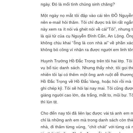
ngày. Đó là mối tình chủng sinh chăng?
Một ngày nọ mắt tôi đập vào cái tên ĐÔ Nguyễn
nên e-mail hỏi thăm. Tôi chỉ được trả lời rất 
này xem ra ít nói và ghét nói về cái“Tôi”, nhưng
là qúi tử của cụ Nguyễn Đình Cẩn, An Lộng. Ông
không chịu khai “ỗng là con nhà ai” về phần xác
không bỏ công vì nhận ra được người em linh tôn
Huynh Trưởng Hồ Đắc Trọng trên tôi hai lớp. Tôi
vụ bổ túc danh sách. Nhưng thấy nhớ, tôi gọi thêm
nhiên tôi lại có thêm một ông anh ruột dễ thươn
Hồ Đắc Trọng về Hồ Đắc Vang, hoặc hỏi rồi mà tô
ghi chép kỹ. Tôi sẽ hỏi lại nay mai. Tôi cũng đ
giáng người cao lớn, da trắng, mắt to, mũi bự. T
thì lùn tịt.
Cho đến nay tôi đã liên lạc được vài tá anh em 
chỉ là những anh em mà trong danh sách còn thiếu
nhà, đi thăm từng vùng, “chít chát” với từng cá