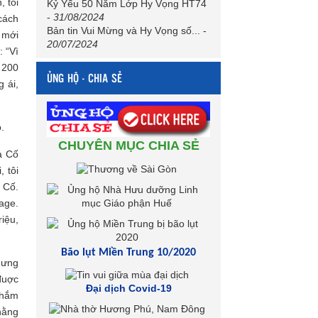
, tôi
Kỷ Yếu 50 Năm Lớp Hy Vọng HT74
-
31/08/2024
cách
Bản tin Vui Mừng và Hy Vọng số...
-
 mới
20/07/2024
 “Vì
 200
ỦNG HỘ - CHIA SẺ
 ái,
.
CHUYÊN MỤC CHIA SẺ
a Cố
 tôi
a Cố.
age.
riệu,
Bão lụt Miền Trung 10/2020
hưng
đuợc
Đại dịch Covid-19
 thắm
hằng