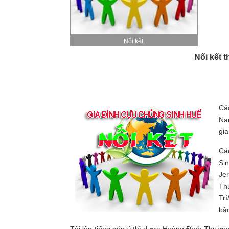
Nối kết.
Nối kết 
Cá
Na
gia
Cá
Si
Je
Th
Tr
bàn
Tôi lên tiếng góp ý thì được Hoàng Đình Thượng 