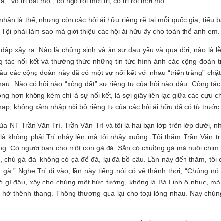
 “vô tri bất mộ”, có ngộ rồi mới tri, có tri rồi mới mộ.
nhân là thế, nhưng còn các hội ái hữu riêng rẽ tại mỗi quốc gia, tiểu 
 Tội phải làm sao mà giới thiệu các hội ái hữu ấy cho toàn thể anh em.
ập xảy ra. Nào là chủng sinh và ân sư đau yếu và qua đời, nào là lễ
tác nối kết và thưởng thức những tin tức hình ảnh các cộng đoàn t
lâu các cộng đoàn này đã có một sự nối kết với nhau “triến trăng” chặ
au. Nào có hội nào “xông đất” sự riêng tư của hội nào đâu. Công tác
ơn không kém chỉ là sự nối kết, là sợi giây liên lạc giữa các cựu c
nạp, không xâm nhập nội bộ riêng tư của các hội ái hữu đã có từ trước.
a NT Trần Văn Trí. Trần Văn Trí và tôi là hai bạn lớp trên lớp dưới, 
là không phải Trí nhảy lên mà tôi nhảy xuống. Tôi thăm Trần Văn trí
rắng: Có người bạn cho một con gà đá. Sẵn có chuồng gà mà nuôi chim 
 chú gà đá, không có gà để đá, lại đá bồ câu. Lần này đến thăm, tôi 
gà.” Nghe Trí đi vào, lần này tiếng nói có vẻ thảnh thơi; “Chúng nó 
“Có gì đâu, xây cho chúng một bức tường, không là Bá Linh ô nhục, mà 
h hở thênh thang. Thông thương qua lại cho toại lòng nhau. Nay chún