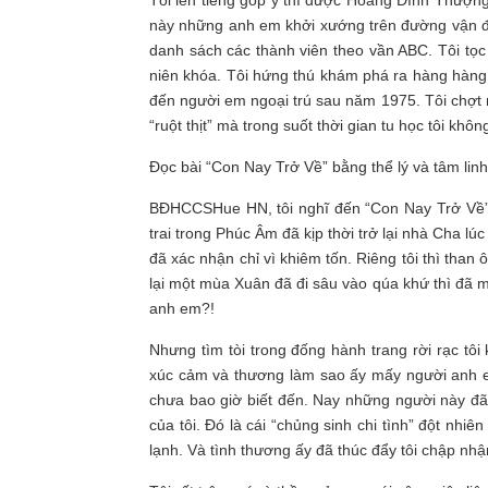
này những anh em khởi xướng trên đường vận đ
danh sách các thành viên theo vần ABC. Tôi tọc
niên khóa. Tôi hứng thú khám phá ra hàng hàng
đến người em ngoại trú sau năm 1975. Tôi chợt n
“ruột thịt” mà trong suốt thời gian tu học tôi kh
Đọc bài “Con Nay Trở Về” bằng thể lý và tâm lin
BĐHCCSHue HN, tôi nghĩ đến “Con Nay Trở Về” củ
trai trong Phúc Âm đã kịp thời trở lại nhà Cha l
đã xác nhận chỉ vì khiêm tốn. Riêng tôi thì than
lại một mùa Xuân đã đi sâu vào qúa khứ thì đã muộ
anh em?!
Nhưng tìm tòi trong đống hành trang rời rạc tôi
xúc cảm và thương làm sao ấy mấy người anh em
chưa bao giờ biết đến. Nay những người này đ
của tôi. Đó là cái “chủng sinh chi tình” đột nh
lạnh. Và tình thương ấy đã thúc đẩy tôi chập nhậ