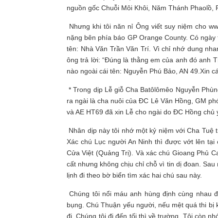
nguồn gốc Chuỗi Môi Khôi, Năm Thánh Phaolồ,
Nhưng khi tôi năn nỉ Ông viết suy niệm cho ww
nặng bên phía báo GP Orange County. Có ngày tô
tên: Nhà Văn Trần Văn Trí. Vì chỉ nhớ dung nhan
ông trả lời: “Đúng là thằng em của anh đó anh T
nào ngoài cái tên: Nguyễn Phú Bảo, AN 49.Xin cá
* Trong dịp Lễ giỗ Cha Batôlômêo Nguyễn Phùng Tu
ra ngài là cha nuôi của ĐC Lê Văn Hồng, GM 
và AE HT69 đã xin Lễ cho ngài do ĐC Hồng chủ 
Nhân dịp này tôi nhớ một kỷ niệm với Cha Tuệ t
Xác chú Lục người An Ninh thì được vớt lên tại
Cửa Việt (Quảng Trị). Và xác chú Gioang Phủ Ca
cất nhưng không chịu chỉ chỗ vì tin dị đoan. Sa
lịnh đi theo bờ biển tìm xác hai chú sau này.
Chúng tôi nổi máu anh hùng định cùng nhau đ
bụng. Chú Thuận yếu người, nếu mệt quá thi bị kiế
đi. Chúng tôi đi đến tối thì về trường. Tôi còn n