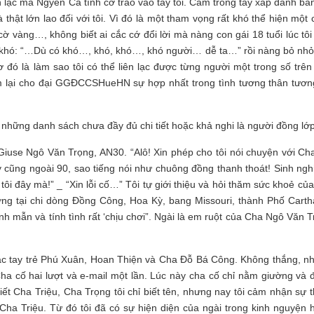
n lạc mà Ngyễn Cả tình cờ trao vào tay tôi. Cầm trong tay xấp danh bản
hật lớn lao đối với tôi. Vì đó là một tham vọng rất khó thể hiện một 
 vàng…, không biết ai cắc cớ đổi lời mà nàng con gái 18 tuổi lúc tôi
p khó: “…Dù có khó…, khó, khó…, khó người… dễ ta…” rồi nàng bỏ nhỏ:
ơ đó là làm sao tôi có thể liên lạc được từng người một trong số trên
m lại cho đại GGĐCCSHueHN sự hợp nhất trong tình tương thân tương
là những danh sách chưa đầy đủ chi tiết hoặc khả nghi là người đồng lớp
Giuse Ngô Văn Trọng, AN30. “Alô! Xin phép cho tôi nói chuyện với Ch
 cũng ngoài 90, sao tiếng nói như chuông đồng thanh thoát! Sinh nghi,
tôi đây mà!” _ “Xin lỗi cố…” Tôi tự giới thiệu và hỏi thăm sức khoẻ củ
g tại chi dòng Đồng Công, Hoa Kỳ, bang Missouri, thành Phố Carth
nh mẫn và tính tình rất ‘chịu chơi”. Ngài là em ruột của Cha Ngô Văn T
các tay trẻ Phú Xuân, Hoan Thiện và Cha Đỗ Bá Công. Không thắng, n
Cha cố hai lượt và e-mail một lần. Lúc này cha cố chỉ nằm giường và 
biết Cha Triệu, Cha Trọng tôi chỉ biết tên, nhưng nay tôi cảm nhận sự
 Cha Triệu. Từ đó tôi đã có sự hiện diện của ngài trong kinh nguyện 