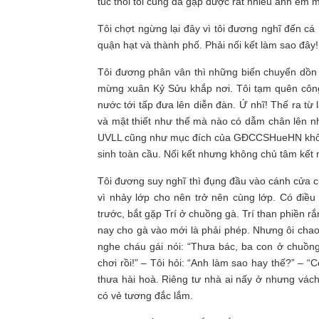
túc thôi tôi cũng đã gặp được rắt nhiều anh em mà,
Tôi chợt ngừng lại đây vì tôi đương nghĩ đến cá 
quận hạt và thành phố. Phải nối kết làm sao đây!
Tôi đương phân vân thì những biến chuyển dồn d
mừng xuân Kỷ Sửu khắp nơi. Tôi tạm quên công 
nước tới tấp đưa lên diễn đàn. Ứ nhĩ! Thế ra từ 
và mật thiết như thế mà nào có dẫm chân lên nh
UVLL cũng như mục đích của GĐCCSHueHN không h
sinh toàn cầu. Nối kết nhưng không chủ tâm kết 
Tôi đương suy nghĩ thì đụng đầu vào cánh cửa củ
vì nhảy lớp cho nên trở nên cùng lớp. Có điều 
trước, bắt gặp Trí ở chuồng gà. Trí than phiền 
nay cho gà vào mới là phải phép. Nhưng ôi chao,
nghe cháu gái nói: “Thưa bác, ba con ở chuồng 
chơi rồi!” – Tôi hỏi: “Anh làm sao hay thế?” – 
thưa hài hoà. Riêng tư nhà ai nấy ở nhưng vác
có vẻ tương đắc lắm.