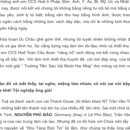
 những anh em CCS Huế ở Pháp, Đức, Anh, Ý, Áo, Bỉ, Mỹ, Úc và Nhật
 nay, được nối kết với chúng tôi không bằng riêng tư nội bộ mà bằng 
đau yếu, sinh ly tử biệt, bằng văn thư hay bằng hình ảnh, được trao
ị ngăn cách bằng những bức vách dày dặc, mà chỉ là những lưới thư
uyện hằng ngày.
nh hỏa hoạn Úc Châu ghê gớm thế, nhưng tôi tuyệt nhiên không nhận 
i và gia đình họ. Sự vắng bóng này làm tim tôi đau nhói và thiết tha
h em CCS Huế Toàn Cầu được “năng nổ” sinh động nói kết cùng nhau
 về bắc lên. Với tâm tình thiết tha huynh đệ, cởi mở đáp ứng, của tấ
nên một giải “ Trường Tiền Sáu Vài Mười Hai Nhịp” thơ mộng và tình n
ào đó và mắt thấy, tai nghe, miệng lảm nhảm, có nói sai nói bậy
 khẽ! Tội nghiệp ông già!
 Tuệ và danh sách con cái Thánh Giuse, tôi thầm khen NT Trần Văn Tr
 những biết tên thánh mà tên họ của nhiều AE lớn nhỏ. Sai một chút là
nh Tịnh,
NGUYỄN PHÚ BẢO
, Germany (thay vì Lê Phú Bảo). Trần Văn
vị của các trung tâm cải tạo. Nhưng đã có lời hứa với Chúa nên lấy 
ầm nguyên về “Kho Tàng Đức Tin” kỹ lắm, như chúng ta thấy ông viế