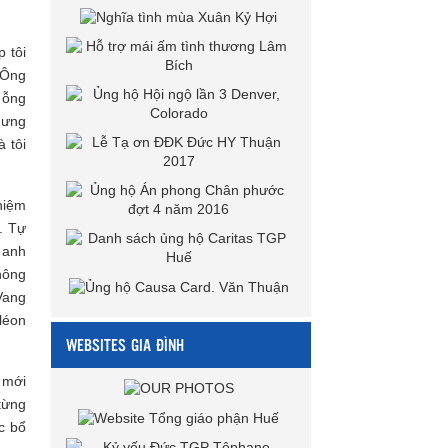
 tôi
 Ông
g ỗng
hưng
 tôi
hiệm
ì. Tự
i anh
hông
Vang
oléon
WEBSITES GIA ĐÌNH
y mới
 từng
c bổ