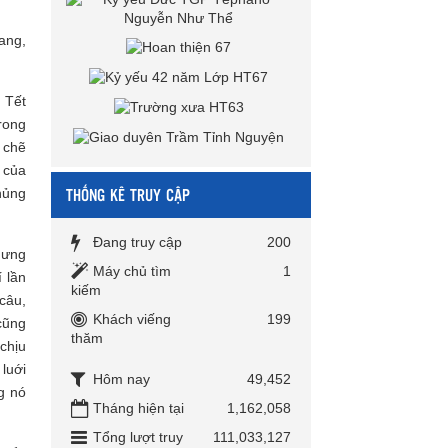
bang,
 Tết
rong
t chẽ
 của
THỐNG KÊ TRUY CẬP
hủng
Đang truy cập
200
nhưng
Máy chủ tìm
1
 lần
kiếm
câu,
Khách viếng
199
cũng
thăm
chịu
luới
Hôm nay
49,452
g nó
Tháng hiện tại
1,162,058
Tổng lượt truy
111,033,127