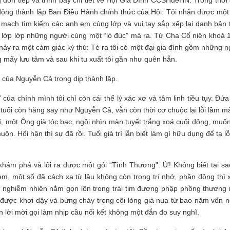
ộng thành lập Ban Điều Hành chính thức của Hội. Tôi nhận được một
 mạch tìm kiếm các anh em cùng lớp và vui tay sắp xếp lại danh bản 
 lớp lớp những người cùng một “lò đúc” mà ra. Từ Cha Cố niên khoá 
ảy ra một cảm giác kỳ thú: Té ra tôi có một đại gia đình gồm những n
ông mấy lưu tâm và sau khi tu xuất tôi gần như quên hẳn.
h của Nguyễn Cả trong dịp thành lập.
a chính mình tôi chỉ còn cái thể lý xác xơ và tâm linh tiều tụy. Đứa
úc tuổi còn hăng say như Nguyễn Cả, vẫn còn thời cơ chuộc lại lỗi lầm 
 ôi, một Ông già tóc bạc, ngồi nhìn màn tuyết trắng xoá cuối đông, muố
n. Hối hận thì sự đã rồi. Tuổi già trí lẫn biết làm gì hữu dụng để tạ lỗ
 khám phá và lôi ra được một gói “Tình Thương”. Ừ! Không biết tại sao
, một số đã cách xa từ lâu không còn trong trí nhớ, phần đông thì x
ã nghiễm nhiên nằm gọn lõn trong trái tim đương phập phồng thương
iên được khơi dậy và bừng cháy trong cõi lòng già nua từ bao năm vốn 
n lời mời gọi làm nhịp cầu nối kết không một đắn đo suy nghĩ.