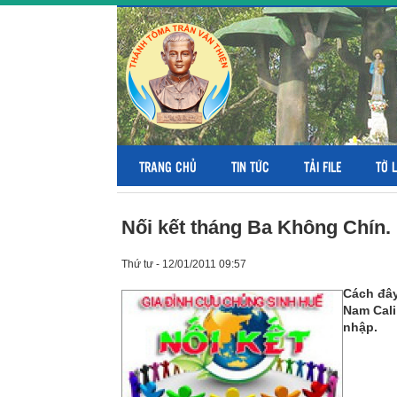
TRANG CHỦ
TIN TỨC
TẢI FILE
TỜ 
Nối kết tháng Ba Không Chín.
Thứ tư - 12/01/2011 09:57
Cách đây
Nam Cali
nhập.