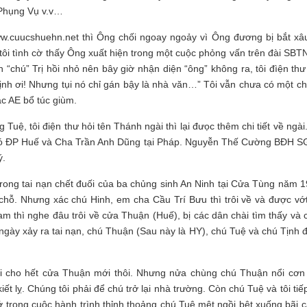
 Phụng Vụ v.v…
w.cuucshuehn.net thì Ông chối ngoay ngoảy vì Ông đương bị bắt xâu
i tình cờ thấy Ông xuất hiện trong một cuộc phỏng vấn trên đài SBTN
 “chú” Trị hồi nhỏ nên bây giờ nhận diện “ông” không ra, tôi đìện thư
ịnh ơi! Nhưng tụi nó chỉ gán bậy là nhà văn…” Tôi vẫn chưa có một chi
c AE bổ túc giùm.
ệ, tôi điện thư hỏi tên Thánh ngài thì lại đưọc thêm chi tiết về ngài
phó ĐP Huế và Cha Trần Anh Dũng tại Pháp. Nguyễn Thế Cường BĐH S
ý.
rong tai nạn chết đuối của ba chủng sinh An Ninh tại Cửa Tùng năm 1
 chỗ. Nhưng xác chú Hinh, em cha Cầu Trí Bưu thì trôi về và được vớt
m thì nghe đâu trôi về cửa Thuận (Huế), bị các dân chài tìm thấy và 
u ngày xảy ra tai nạn, chú Thuận (Sau này là HY), chú Tuệ và chú Tịnh
i cho hết cửa Thuận mới thôi. Nhưng nửa chùng chú Thuận nổi cơn
t lỵ. Chúng tôi phải để chú trở lại nhà trường. Còn chú Tuệ và tôi tiế
hớ trong cuộc hành trình thỉnh thoảng chú Tuệ mệt ngồi bệt xuống bãi c