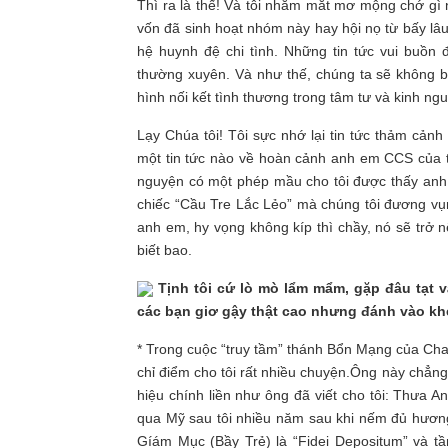
Thì ra là thế! Và tôi nhắm mắt mơ mộng chớ gì
vốn đã sinh hoạt nhóm này hay hội nọ từ bấy lâu
hệ huynh đệ chi tình. Những tin tức vui buồn 
thường xuyên. Và như thế, chúng ta sẽ không b
hình nối kết tình thương trong tâm tư và kinh ng
Lạy Chúa tôi! Tôi sực nhớ lại tin tức thảm cả
một tin tức nào về hoàn cảnh anh em CCS của tô
nguyện có một phép mầu cho tôi được thấy an
chiếc “Cầu Tre Lắc Lẻo” mà chúng tôi đương vụng
anh em, hy vọng không kíp thì chầy, nó sẽ trở 
biết bao.
Tịnh tôi cứ lò mò lẩm mẩm, gặp đâu tạt v
các bạn giơ gậy thật cao nhưng đánh vào khe
* Trong cuộc “truy tầm” thánh Bổn Mạng của Cha
chỉ điểm cho tôi rất nhiều chuyện.Ông này chẳng
hiệu chính liền như ông đã viết cho tôi: Thưa A
qua Mỹ sau tôi nhiều năm sau khi nếm đủ hương 
Gíám Mục (Bầy Trẻ) là “Fidei Depositum” và t