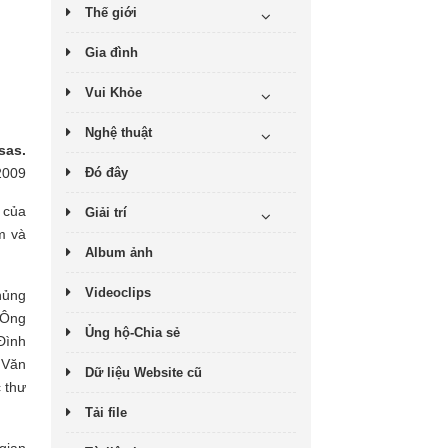
Thế giới
Gia đình
Vui Khỏe
Nghệ thuật
sas.
2009
Đó đây
 của
Giải trí
m và
Album ảnh
Videoclips
hủng
 Ông
Ủng hộ-Chia sẻ
Đình
 Văn
Dữ liệu Website cũ
 thư
Tải file
gian