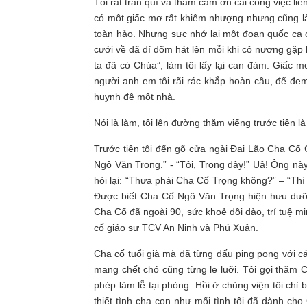
Tôi rất trân quí và thầm cảm ơn cái công việc liê
có môt giấc mơ rất khiêm nhượng nhưng cũng là t
toàn hảo. Nhưng sực nhớ lại một đoạn quốc ca cờ
cưới về đã dí dõm hát lên mỗi khi cô nương gặ
ta đã có Chúa”, làm tôi lấy lại can đảm. Giấc m
người anh em tôi rãi rác khắp hoàn cầu, để đe
huynh đệ một nhà.
Nói là làm, tôi lên đường thăm viếng trước tiên 
Trước tiên tôi đến gõ cửa ngài Đại Lão Cha Cố 
Ngô Văn Trọng.” - “Tôi, Trọng đây!” Uả! Ông này
hỏi lại: “Thưa phải Cha Cố Trọng không?” – “Thì 
Được biết Cha Cố Ngô Văn Trọng hiện hưu dưỡn
Cha Cố đã ngoài 90, sức khoẻ dồi dào, trí tuệ mi
cố giáo sư TCV An Ninh và Phú Xuân.
Cha cố tuổi già mà đã từng đấu ping pong với 
mang chết chó cũng từng le luỡi. Tôi gọi thăm 
phép làm lễ tại phòng. Hồi ở chủng viện tôi chỉ 
thiết tình cha con như mối tình tôi đã dành cho