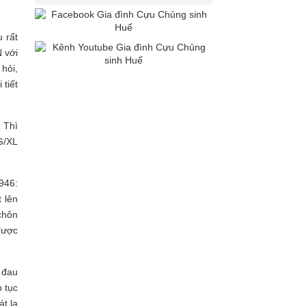
 rất
 với
 hỏi,
 tiết
. Thì
G/XL
946:
 lên
chôn
 được
 đau
p tục
át la