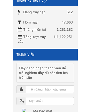
THỐNG KÊ TRUY CẬP
Đang truy cập
512
Hôm nay
47,663
Tháng hiện tại
1,251,182
Tổng lượt truy
111,122,251
cập
THÀNH VIÊN
Hãy đăng nhập thành viên để
trải nghiệm đầy đủ các tiện ích
trên site