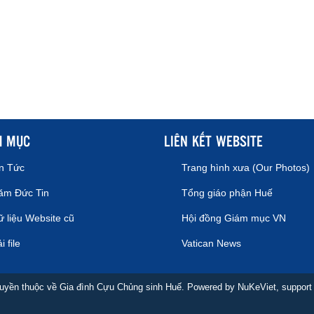
H MỤC
LIÊN KẾT WEBSITE
in Tức
Trang hình xưa (Our Photos)
ăm Đức Tin
Tổng giáo phận Huế
 liệu Website cũ
Hội đồng Giám mục VN
i file
Vatican News
uyền thuộc về Gia đình Cựu Chủng sinh Huế. Powered by
NuKeViet
, suppor