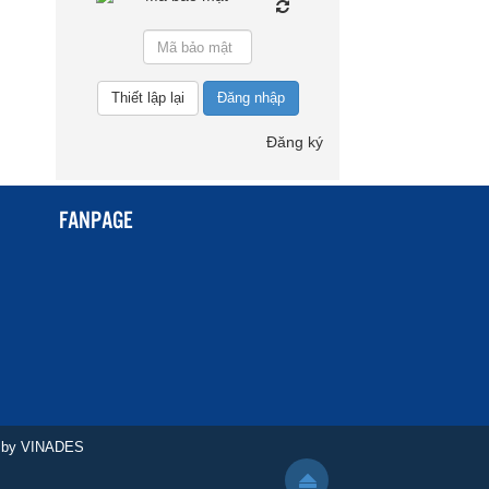
Đăng nhập
Đăng ký
FANPAGE
t by
VINADES