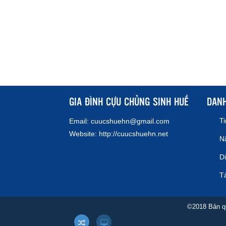
GIA ĐÌNH CỰU CHỦNG SINH HUẾ
DAN
T
Email:
cuucshuehn@gmail.com
Website:
http://cuucshuehn.net
N
Dữ
Tả
©2018 Bản q