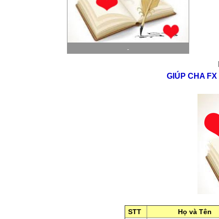
-
GIÚP CHA F
STT
Họ và Tên