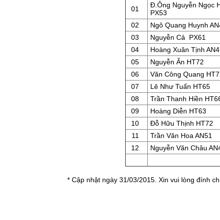
Đ.Ông Nguyễn Ngọc 
01
PX53
02
Ngô Quang Huynh AN
03
Nguyễn Cả PX61
04
Hoàng Xuân Tịnh AN4
05
Nguyễn Ấn HT72
06
Văn Công Quang HT7
07
Lê Như Tuấn HT65
08
Trần Thanh Hiền HT6
09
Hoàng Diễn HT63
10
Đỗ Hữu Thịnh HT72
11
Trần Văn Hoa AN51
12
Nguyễn Văn Châu AN
* Cập nhật ngày 31/03/2015. Xin vui lòng đính ch