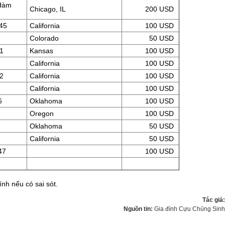
Hàm
Chicago, IL
200 USD
45
California
100 USD
Colorado
50 USD
1
Kansas
100 USD
California
100 USD
2
California
100 USD
California
100 USD
6
Oklahoma
100 USD
Oregon
100 USD
Oklahoma
50 USD
California
50 USD
47
100 USD
ính nếu có sai sót.
Tác giả
Nguồn tin:
Gia đình Cựu Chủng Sin