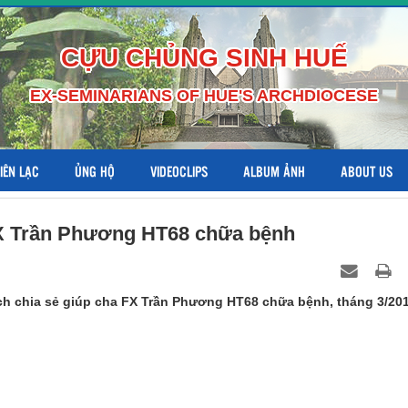
CỰU CHỦNG SINH HUẾ
EX-SEMINARIANS OF HUE'S ARCHDIOCESE
LIÊN LẠC
ỦNG HỘ
VIDEOCLIPS
ALBUM ẢNH
ABOUT US
FX Trần Phương HT68 chữa bệnh
h chia sẻ giúp cha FX Trần Phương HT68 chữa bệnh, tháng 3/201