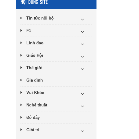
NỘI DUNG SITE
Tin tức nội bộ
F1
Linh đạo
Giáo Hội
Thế giới
Gia đình
Vui Khỏe
Nghệ thuật
Đó đây
Giải trí