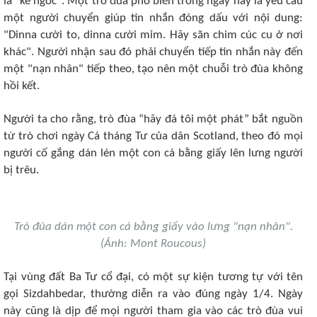
là "kẻ ngốc". Một trò đùa phổ biến trong ngày này là yêu cầu
một người chuyển giúp tin nhắn đóng dấu với nội dung:
"Dinna cười to, dinna cười mỉm. Hãy săn chim cúc cu ở nơi
khác". Người nhận sau đó phải chuyển tiếp tin nhắn này đến
một "nạn nhân" tiếp theo, tạo nên một chuỗi trò đùa không
hồi kết.
Người ta cho rằng, trò đùa “hãy đá tôi một phát” bắt nguồn
từ trò chơi ngày Cá tháng Tư của dân Scotland, theo đó mọi
người cố gắng dán lén một con cá bằng giấy lên lưng người
bị trêu.
Trò đùa dán một con cá bằng giấy vào lưng "nạn nhân".
(Ảnh: Mont Roucous)
Tại vùng đất Ba Tư cổ đại, có một sự kiện tương tự với tên
gọi Sizdahbedar, thường diễn ra vào đúng ngày 1/4. Ngày
này cũng là dịp để mọi người tham gia vào các trò đùa vui