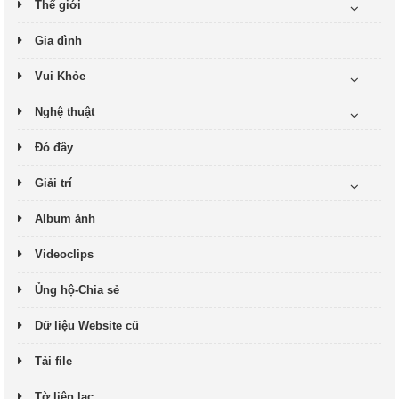
Thế giới
Gia đình
Vui Khỏe
Nghệ thuật
Đó đây
Giải trí
Album ảnh
Videoclips
Ủng hộ-Chia sẻ
Dữ liệu Website cũ
Tải file
Tờ liên lạc