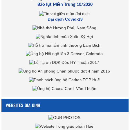
Bão lụt Miền Trung 10/2020
Đại dịch Covid-19
WEBSITES GIA ĐÌNH