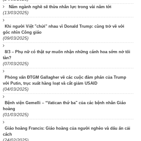
Năm ngành nghề sẽ thừa nhân lực trong vài năm tới
(13/03/2025)
Khi người Việt "chửi" nhau vì Donald Trump: cùng trở về với
góc nhìn Công giáo
(09/03/2025)
8/3 – Phụ nữ có thật sự muốn nhận những cánh hoa sớm nở tối
tàn?
(07/03/2025)
Phỏng vấn ĐTGM Gallagher về các cuộc đàm phán của Trump
với Putin, trục xuất hàng loạt và cắt giảm USAID
(04/03/2025)
Bệnh viện Gemelli – “Vatican thứ ba" của các bệnh nhân Giáo
hoàng
(01/03/2025)
Giáo hoàng Francis: Giáo hoàng của người nghèo và dấu ấn cải
cách
(24/02/2025)