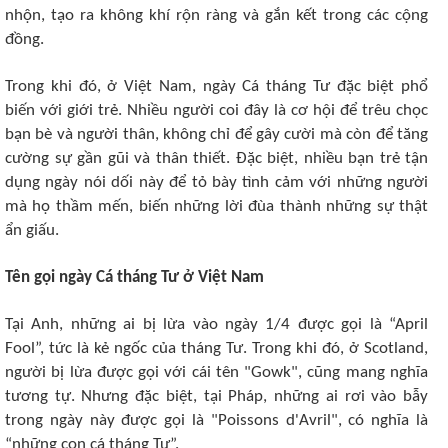
nhộn, tạo ra không khí rộn ràng và gắn kết trong các cộng
đồng.
Trong khi đó, ở Việt Nam, ngày Cá tháng Tư đặc biệt phổ
biến với giới trẻ. Nhiều người coi đây là cơ hội để trêu chọc
bạn bè và người thân, không chỉ để gây cười mà còn để tăng
cường sự gần gũi và thân thiết. Đặc biệt, nhiều bạn trẻ tận
dụng ngày nói dối này để tỏ bày tình cảm với những người
mà họ thầm mến, biến những lời đùa thành những sự thật
ẩn giấu.
Tên gọi ngày Cá tháng Tư ở Việt Nam
Tại Anh, những ai bị lừa vào ngày 1/4 được gọi là “April
Fool”, tức là kẻ ngốc của tháng Tư. Trong khi đó, ở Scotland,
người bị lừa được gọi với cái tên "Gowk", cũng mang nghĩa
tương tự. Nhưng đặc biệt, tại Pháp, những ai rơi vào bẫy
trong ngày này được gọi là "Poissons d'Avril", có nghĩa là
“những con cá tháng Tư”.