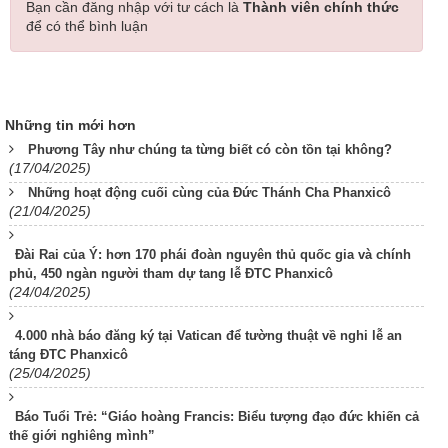
Bạn cần đăng nhập với tư cách là
Thành viên chính thức
để có thể bình luận
Những tin mới hơn
Phương Tây như chúng ta từng biết có còn tồn tại không?
(17/04/2025)
Những hoạt động cuối cùng của Đức Thánh Cha Phanxicô
(21/04/2025)
Đài Rai của Ý: hơn 170 phái đoàn nguyên thủ quốc gia và chính
phủ, 450 ngàn người tham dự tang lễ ĐTC Phanxicô
(24/04/2025)
4.000 nhà báo đăng ký tại Vatican để tường thuật về nghi lễ an
táng ĐTC Phanxicô
(25/04/2025)
Báo Tuổi Trẻ: “Giáo hoàng Francis: Biểu tượng đạo đức khiến cả
thế giới nghiêng mình”