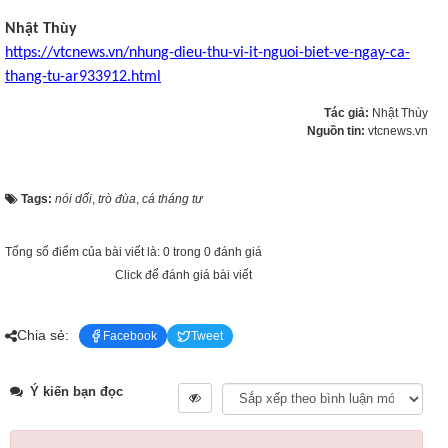
Nhật Thùy
https://vtcnews.vn/nhung-dieu-thu-vi-it-nguoi-biet-ve-ngay-ca-
thang-tu-ar933912.html
Tác giả:
Nhật Thùy
Nguồn tin:
vtcnews.vn
Tags:
nói dối
,
trò đùa
,
cá tháng tư
Tổng số điểm của bài viết là: 0 trong 0 đánh giá
Click để đánh giá bài viết
Chia sẻ:
Facebook
Tweet
Ý kiến bạn đọc