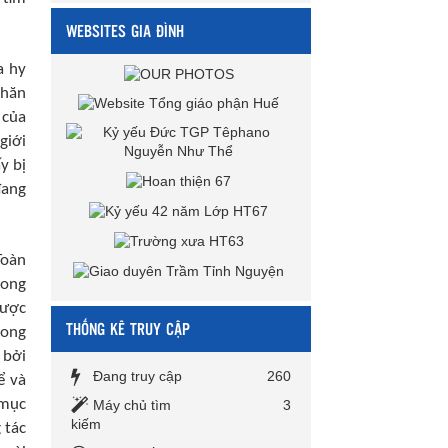
WEBSITES GIA ĐÌNH
a hy
khăn
 của
giới
y bị
đang
Toàn
rong
được
THỐNG KÊ TRUY CẬP
rong
 bởi
Đang truy cập
260
ể và
 mục
Máy chủ tìm
3
kiếm
 tác