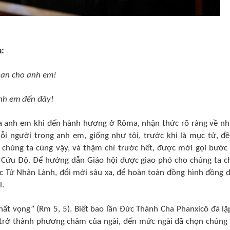
a:
 an cho anh em!
nh em đến đây!
của anh em khi đến hành hương ở Rôma, nhận thức rõ ràng về n
ỗi người trong anh em, giống như tôi, trước khi là mục tử, đề
, chúng ta cũng vậy, và thậm chí trước hết, được mời gọi bước
g Cứu Độ. Để hướng dẫn Giáo hội được giao phó cho chúng ta 
c Tử Nhân Lành, đổi mới sâu xa, để hoàn toàn đồng hình đồng 
i.
hất vọng” (Rm 5, 5). Biết bao lần Đức Thánh Cha Phanxicô đã lặp
 trở thành phương châm của ngài, đến mức ngài đã chọn chúng