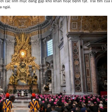
ới các linh mục đang gặp khó khăn hoặc bệnh tật. Trái tim của 
a ngài.