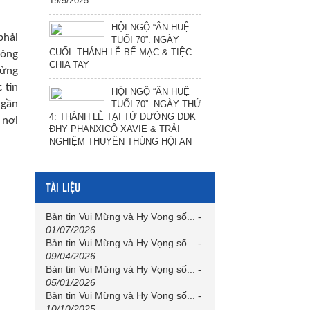
19/9/2025
HỘI NGỘ “ÂN HUỆ
phải
TUỔI 70”. NGÀY
CUỐI: THÁNH LỄ BẾ MẠC & TIỆC
hông
CHIA TAY
hừng
 tin
HỘI NGỘ “ÂN HUỆ
 gần
TUỔI 70”. NGÀY THỨ
4: THÁNH LỄ TẠI TỪ ĐƯỜNG ĐĐK
 nơi
ĐHY PHANXICÔ XAVIE & TRẢI
NGHIỆM THUYỀN THÚNG HỘI AN
TÀI LIỆU
Bản tin Vui Mừng và Hy Vọng số...
-
01/07/2026
Bản tin Vui Mừng và Hy Vọng số...
-
09/04/2026
Bản tin Vui Mừng và Hy Vọng số...
-
05/01/2026
Bản tin Vui Mừng và Hy Vọng số...
-
10/10/2025