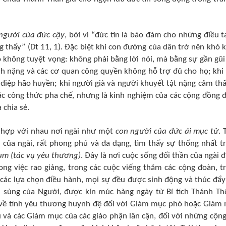
người của đức cậy
, bởi vì “đức tin là bảo đảm cho những điều t
 thấy” (Dt 11, 1). Đặc biệt khi con đường của dân trở nên khó 
 không tuyệt vọng: không phải bằng lời nói, mà bằng sự gần gũi
nh nặng và các cơ quan công quyền không hỗ trợ đủ cho họ; khi 
điệp hão huyền; khi người già và người khuyết tật nặng cảm thấ
ác công thức pha chế, nhưng là kinh nghiệm của các cộng đồng 
 chia sẻ.
ết hợp với nhau nơi ngài như một
con người của đức ái mục tử
. 
 của ngài, rất phong phú và đa dạng, tìm thấy sự thống nhất t
ium (tác vụ yêu thương)
. Đây là nơi cuộc sống đối thần của ngài 
ong việc rao giảng, trong các cuộc viếng thăm các cộng đoàn, t
g các lựa chọn điều hành, mọi sự đều được sinh động và thúc đẩy
 sủng của Người, được kín múc hàng ngày từ Bí tích Thánh Th
 về tình yêu thương huynh đệ đối với Giám mục phó hoặc Giám
 và các Giám mục của các giáo phận lân cận, đối với những cộng