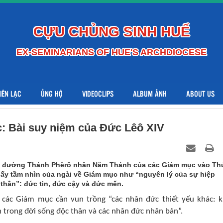
CỰU CHỦNG SINH HUẾ
EX-SEMINARIANS OF HUE'S ARCHDIOCESE
LIÊN LẠC
ỦNG HỘ
VIDEOCLIPS
ALBUM ẢNH
ABOUT US
 Bài suy niệm của Đức Lêô XIV
nh đường Thánh Phêrô nhân Năm Thánh của các Giám mục vào Th
hấy tầm nhìn của ngài về Giám mục như “nguyên lý của sự hiệp
thần”: đức tin, đức cậy và đức mến.
các Giám mục cần vun trồng “các nhân đức thiết yếu khác: 
 trong đời sống độc thân và các nhân đức nhân bản”.