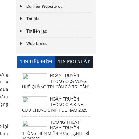
Dữ liệu Website cũ
Tải file
Tờ liên lạc
Web Links
TIN TIÊU ĐIỂM
TIN MỚI NHẤT
hững
NGÀY TRUYỀN
THỐNG CCS VÙNG
u là
HUẾ-QUẢNG TRỊ. “ÔN CỐ TRI TÂN”
 qua
chăm
NGÀY TRUYỀN
dạng
THỐNG GIA ĐÌNH
CỰU CHỦNG SINH HUẾ NĂM 2025
TƯỜNG THUẬT
 lại
NGÀY TRUYỀN
 làm
THỐNG LIÊN MIỀN 2025. HẠNH TRÍ