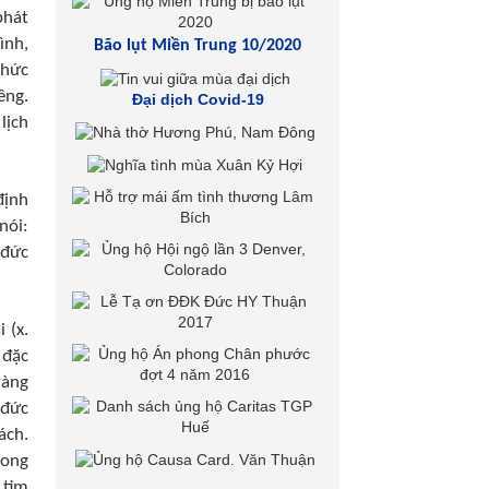
phát
ình,
Bão lụt Miền Trung 10/2020
chức
êng.
Đại dịch Covid-19
lịch
định
nói:
 đức
 (x.
 đặc
vàng
 đức
ách.
rong
 tim