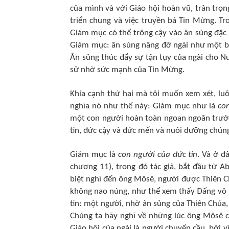
của mình và với Giáo hội hoàn vũ, trân trọ
triển chung và việc truyền bá Tin Mừng. T
Giám mục có thể trông cậy vào ân sủng đặc 
Giám mục: ân sủng nâng đỡ ngài như một bậ
Ân sủng thúc đẩy sự tận tụy của ngài cho Nư
sử nhờ sức mạnh của Tin Mừng.
Khía cạnh thứ hai mà tôi muốn xem xét, luô
nghĩa nó như thế này: Giám mục như là
co
một con người hoàn toàn ngoan ngoãn trước
tin, đức cậy và đức mến và nuôi dưỡng chún
Giám mục là
con người của đức tin
. Và ở đ
chương 11), trong đó tác giả, bắt đầu từ Ab
biệt nghĩ đến ông Môsê, người được Thiên C
không nao núng, như thể xem thấy Đấng vô h
tin: một người, nhờ ân sủng của Thiên Chúa,
Chúng ta hãy nghĩ về những lúc ông Môsê 
Giáo hội của ngài là người chuyển cầu, bởi 