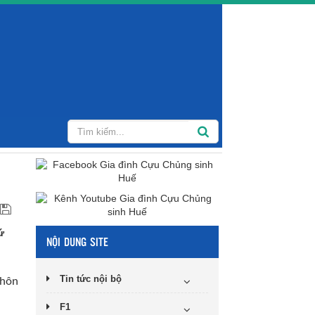
ứ
NỘI DUNG SITE
Tin tức nội bộ
khôn
F1