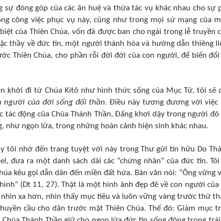
ng sự đóng góp của các ân huệ và thừa tác vụ khác nhau cho sự 
rong công việc phục vụ này, cũng như trong mọi sứ mạng của m
biệt của Thiên Chúa, vốn đã được ban cho ngài trong lễ truyền 
c thầy về đức tin, một người thánh hóa và hướng dẫn thiêng li
ớc Thiên Chúa, cho phần rỗi đời đời của con người, để biến đổi 
n khởi đi từ Chúa Kitô như hình thức sống của Mục Tử, tôi sẽ 
n người của đời sống đối thần
. Điều này tương đương với việc 
 tác động của Chúa Thánh Thần, Đấng khơi dậy trong người đó
g, như ngọn lửa, trong những hoàn cảnh hiện sinh khác nhau.
ây tôi nhớ đến trang tuyệt vời này trong Thư gửi tín hữu Do Thái
el, đưa ra một danh sách dài các “chứng nhân” của đức tin. Tôi
húa kêu gọi dẫn dân đến miền đất hứa. Bản văn nói: “Ông vững 
ình” (Dt 11, 27). Thật là một hình ảnh đẹp đẽ về con người của
 nhìn xa hơn, nhìn thấy mục tiêu và luôn vững vàng trước thử th
chuyền cầu cho dân trước mặt Thiên Chúa. Thế đó: Giám mục t
vì Chúa Thánh Thần giữ cho ngọn lửa đức tin sống động trong trái