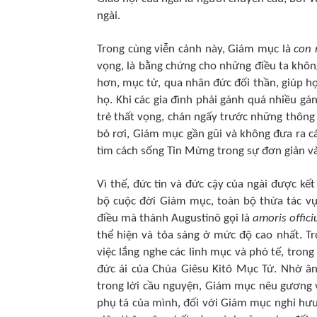
ngài.
Trong cùng viễn cảnh này, Giám mục là
con 
vọng, là bằng chứng cho những điều ta không
hơn, mục tử, qua nhân đức đối thần, giúp họ
họ. Khi các gia đình phải gánh quá nhiều gá
trẻ thất vọng, chán ngấy trước những thông 
bỏ rơi, Giám mục gần gũi và không đưa ra c
tìm cách sống Tin Mừng trong sự đơn giản và
Vì thế, đức tin và đức cậy của ngài được k
bộ cuộc đời Giám mục, toàn bộ thừa tác vụ
điều mà thánh Augustinô gọi là
amoris offic
thể hiện và tỏa sáng ở mức độ cao nhất. Tr
việc lắng nghe các linh mục và phó tế, tron
đức ái của Chúa Giêsu Kitô Mục Tử. Nhờ ân
trong lời cầu nguyện, Giám mục nêu gương
phụ tá của mình, đối với Giám mục nghỉ hưu