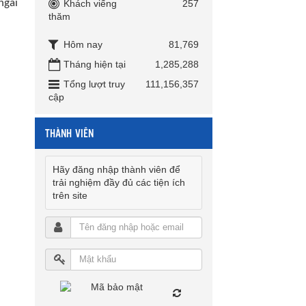
ngài
Khách viếng
257
thăm
Hôm nay
81,769
Tháng hiện tại
1,285,288
Tổng lượt truy
111,156,357
cập
THÀNH VIÊN
Hãy đăng nhập thành viên để
trải nghiệm đầy đủ các tiện ích
trên site