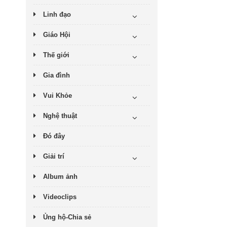
Linh đạo
Giáo Hội
Thế giới
Gia đình
Vui Khỏe
Nghệ thuật
Đó đây
Giải trí
Album ảnh
Videoclips
Ủng hộ-Chia sẻ