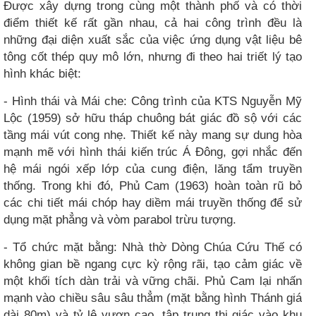
Được xây dựng trong cùng một thành phố và có thời
điểm thiết kế rất gần nhau, cả hai công trình đều là
những đại diện xuất sắc của việc ứng dụng vật liệu bê
tông cốt thép quy mô lớn, nhưng đi theo hai triết lý tạo
hình khác biệt:
- Hình thái và Mái che: Công trình của KTS Nguyễn Mỹ
Lộc (1959) sở hữu tháp chuông bát giác đồ sộ với các
tầng mái vút cong nhẹ. Thiết kế này mang sự dung hòa
mạnh mẽ với hình thái kiến trúc Á Đông, gợi nhắc đến
hệ mái ngói xếp lớp của cung điện, lăng tẩm truyền
thống. Trong khi đó, Phủ Cam (1963) hoàn toàn rũ bỏ
các chi tiết mái chóp hay diềm mái truyền thống để sử
dụng mặt phẳng và vòm parabol trừu tượng.
- Tổ chức mặt bằng: Nhà thờ Dòng Chúa Cứu Thế có
không gian bề ngang cực kỳ rộng rãi, tạo cảm giác về
một khối tích dàn trải và vững chãi. Phủ Cam lại nhấn
mạnh vào chiều sâu sâu thẳm (mặt bằng hình Thánh giá
dài 80m) và tỷ lệ vươn cao, tập trung thị giác vào khu