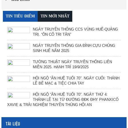
TIN TIÊU ĐIỂM
TIN MỚI NHẤT
NGÀY TRUYỀN THỐNG CCS VÙNG HUẾ-QUẢNG
TRỊ. “ÔN CỐ TRI TÂN”
NGÀY TRUYỀN THỐNG GIA ĐÌNH CỰU CHỦNG
SINH HUẾ NĂM 2025
TƯỜNG THUẬT NGÀY TRUYỀN THỐNG LIÊN
MIỀN 2025. HẠNH TRÍ 19/9/2025
HỘI NGỘ “ÂN HUỆ TUỔI 70”. NGÀY CUỐI: THÁNH
LỄ BẾ MẠC & TIỆC CHIA TAY
HỘI NGỘ “ÂN HUỆ TUỔI 70”. NGÀY THỨ 4:
THÁNH LỄ TẠI TỪ ĐƯỜNG ĐĐK ĐHY PHANXICÔ
XAVIE & TRẢI NGHIỆM THUYỀN THÚNG HỘI AN
TÀI LIỆU