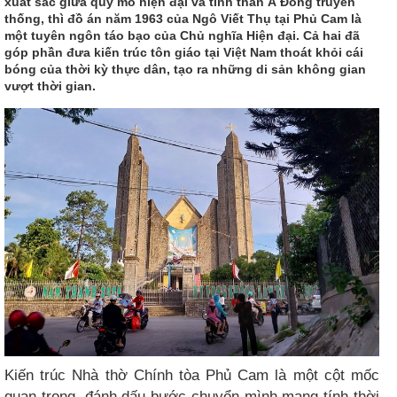
xuất sắc giữa quy mô hiện đại và tinh thần Á Đông truyền
thống, thì đồ án năm 1963 của Ngô Viết Thụ tại Phủ Cam là
một tuyên ngôn táo bạo của Chủ nghĩa Hiện đại. Cả hai đã
góp phần đưa kiến trúc tôn giáo tại Việt Nam thoát khỏi cái
bóng của thời kỳ thực dân, tạo ra những di sản không gian
vượt thời gian.
Kiến trúc Nhà thờ Chính tòa Phủ Cam là một cột mốc
quan trọng, đánh dấu bước chuyển mình mang tính thời