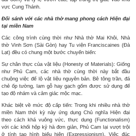
vực Cung Thánh.
Đối sánh với các nhà thờ mang phong cách Hiện đại
tại miền Nam
Các công trình cùng thời như Nhà thờ Mai Khôi, Nhà
thờ Vinh Sơn (Sài Gòn) hay Tu viện Franciscaines (Đà
Lạt) đều có chung một bước chuyển biến:
Sự chân thực của vật liệu (Honesty of Materials): Giống
như Phủ Cam, các nhà thờ cùng thời này bắt đầu
chuộng việc để lộ vật liệu nguyên bản. Bê tông trần, đá
chẻ ốp tường, lam gỗ hay gạch gốm được sử dụng để
tạo độ nhám và cảm giác mộc mạc.
Khác biệt về mức độ cấp tiến: Trong khi nhiều nhà thờ
miền Nam thời kỳ này ứng dụng Chủ nghĩa Hiện đại
theo cách khá vuông vức, thực dụng (Functionalism)
với các khối hộp kỷ hà đơn giản, Phủ Cam lại vượt trội
ở tính tạo hình biểu hiện (Expressionism). Việc đúc