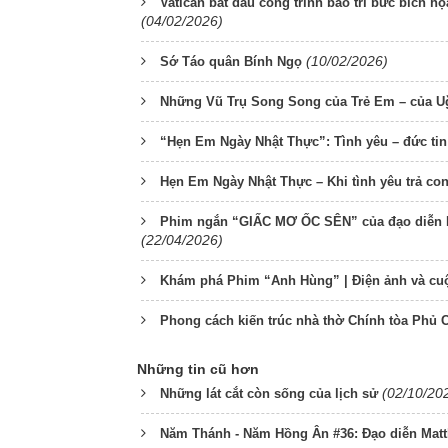
Vatican bắt đầu công trình bảo trì bức bích h
(04/02/2026)
(10/02/2026)
Sớ Táo quân Bính Ngọ
Những Vũ Trụ Song Song của Trẻ Em – của U
“Hẹn Em Ngày Nhật Thực”: Tình yêu – đức tin 
Hẹn Em Ngày Nhật Thực – Khi tình yêu trả con
Phim ngắn “GIẤC MƠ ỐC SÊN” của đạo diễn N
(22/04/2026)
Khám phá Phim “Anh Hùng” | Điện ảnh và cu
Phong cách kiến trúc nhà thờ Chính tòa Phủ
Những tin cũ hơn
(02/10/20
Những lát cắt còn sống của lịch sử
Năm Thánh - Năm Hồng Ân #36: Đạo diễn Mat