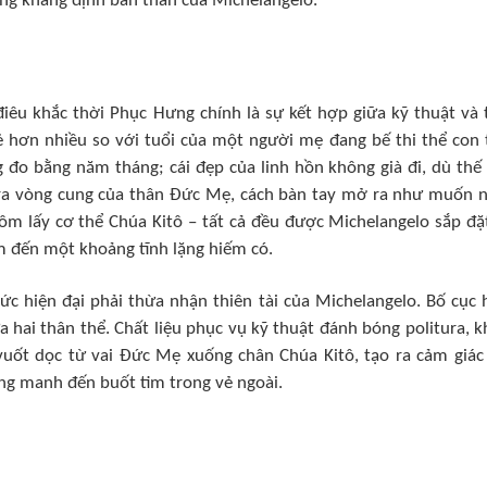
ọng khẳng định bản thân của Michelangelo.
iêu khắc thời Phục Hưng chính là sự kết hợp giữa kỹ thuật và 
 hơn nhiều so với tuổi của một người mẹ đang bế thi thể con t
 đo bằng năm tháng; cái đẹp của linh hồn không già đi, dù thế 
 ra vòng cung của thân Đức Mẹ, cách bàn tay mở ra như muốn 
ôm lấy cơ thể Chúa Kitô – tất cả đều được Michelangelo sắp đặ
m đến một khoảng tĩnh lặng hiếm có.
mức hiện đại phải thừa nhận thiên tài của Michelangelo. Bố cục 
a hai thân thể. Chất liệu phục vụ kỹ thuật đánh bóng politura, k
uốt dọc từ vai Đức Mẹ xuống chân Chúa Kitô, tạo ra cảm giác 
ng manh đến buốt tim trong vẻ ngoài.