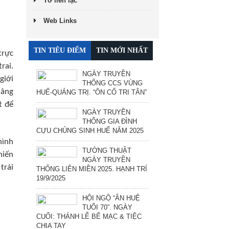
Tờ liên lạc
Web Links
TIN TIÊU ĐIỂM
TIN MỚI NHẤT
trực
rai.
NGÀY TRUYỀN
giới
THỐNG CCS VÙNG
nâng
HUẾ-QUẢNG TRỊ. “ÔN CỐ TRI TÂN”
t để
NGÀY TRUYỀN
THỐNG GIA ĐÌNH
CỰU CHỦNG SINH HUẾ NĂM 2025
hình
TƯỜNG THUẬT
hiến
NGÀY TRUYỀN
trái
THỐNG LIÊN MIỀN 2025. HẠNH TRÍ
19/9/2025
HỘI NGỘ “ÂN HUỆ
TUỔI 70”. NGÀY
CUỐI: THÁNH LỄ BẾ MẠC & TIỆC
CHIA TAY