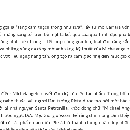
 gọi là “tảng cẩm thạch trong như sữa”, lấy từ mỏ Carrara vốn
ỗi mảng sáng tối trên bề mặt là kết quả của quá trình đục phá 
áng hình bên trong – kết hợp cùng gradina, loại đục răng sắc
, và những vùng da căng mờ ánh sáng. Kỹ thuật của Michelangelo
t vật liệu nặng hàng tấn, ông tạo ra cảm giác nhẹ đến mức gió 
 điều: Michelangelo quyết định ký tên lên tác phẩm. Trong bối 
ng nghệ thuật, vài người lầm tưởng Pietà được tạo bởi một bậc 
 lại nhà nguyện Santa Petronilla, khắc dòng chữ “Michael Ang
h trước ngực Đức Mẹ. Giorgio Vasari kể rằng chính ông cảm thấy
 bất cứ tác phẩm nào nữa. Pietà trở thành chứng nhân duy nhất