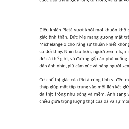
cuộc đấu tranh giữa lòng tự trọng và khát v
Điều khiến Pietà vượt khỏi mọi khuôn khổ đ
giác tinh thần. Đức Mẹ mang gương mặt trẻ
Michelangelo cho rằng sự thuần khiết không
có đổi thay. Nhìn lâu hơn, người xem nhận
đỡ cả thế giới, và đường gấp áo phủ xuống 
dẫn ánh nhìn, giữ cảm xúc và nâng người xe
Cơ chế thị giác của Pietà cũng tinh vi đến 
tháp giúp mắt tập trung vào mối liên kết giữ
da thịt trông như sống và mềm. Ánh sáng v
chiều giữa trọng lượng thật của đá và sự mo