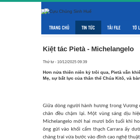
TRANG CHỦ
TIN TỨC
TẢI FILE
TỜ 
Kiệt tác Pietà - Michelangelo
Thứ tư - 10/12/2025 09:39
Hơn nửa thiên niên kỷ trôi qua, Pietà vẫn khi
Mẹ, sự bất lực của thân thể Chúa Kitô, và bà
Giữa dòng người hành hương trong Vương 
chân đều chậm lại. Một vùng sáng dịu hiện
Michelangelo mới hai mươi bốn tuổi khi h
ông gửi vào khối cẩm thạch Carrara ấy dườ
chàng trai vừa bước vào đỉnh cao nghệ thuật