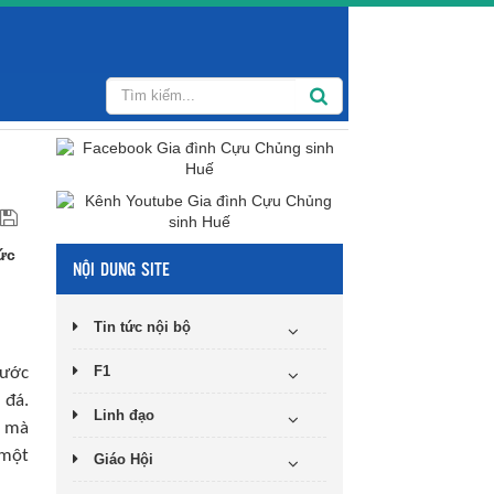
Đức
NỘI DUNG SITE
Tin tức nội bộ
F1
bước
 đá.
Linh đạo
t mà
 một
Giáo Hội