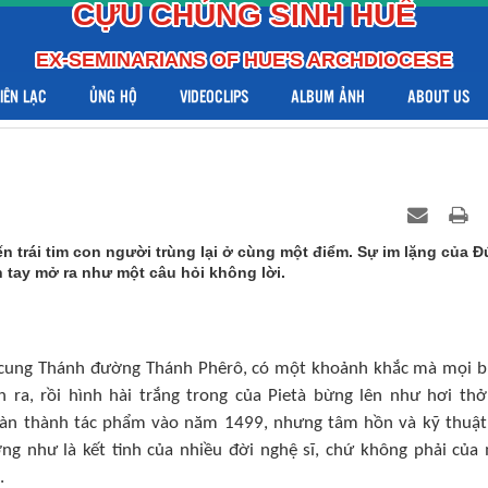
CỰU CHỦNG SINH HUẾ
EX-SEMINARIANS OF HUE'S ARCHDIOCESE
LIÊN LẠC
ỦNG HỘ
VIDEOCLIPS
ALBUM ẢNH
ABOUT US
ến trái tim con người trùng lại ở cùng một điểm. Sự im lặng của 
n tay mở ra như một câu hỏi không lời.
cung Thánh đường Thánh Phêrô, có một khoảnh khắc mà mọi 
 ra, rồi hình hài trắng trong của Pietà bừng lên như hơi thở
oàn thành tác phẩm vào năm 1499, nhưng tâm hồn và kỹ thuậ
ng như là kết tinh của nhiều đời nghệ sĩ, chứ không phải của
.