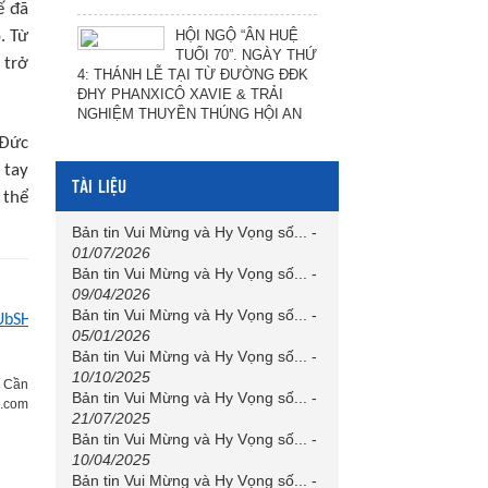
ế đã
. Từ
HỘI NGỘ “ÂN HUỆ
TUỔI 70”. NGÀY THỨ
 trở
4: THÁNH LỄ TẠI TỪ ĐƯỜNG ĐĐK
ĐHY PHANXICÔ XAVIE & TRẢI
NGHIỆM THUYỀN THÚNG HỘI AN
 Đức
 tay
TÀI LIỆU
 thể
Bản tin Vui Mừng và Hy Vọng số...
-
01/07/2026
Bản tin Vui Mừng và Hy Vọng số...
-
09/04/2026
Bản tin Vui Mừng và Hy Vọng số...
-
bSHterAVqbCBCil
05/01/2026
Bản tin Vui Mừng và Hy Vọng số...
-
10/10/2025
c Cần
Bản tin Vui Mừng và Hy Vọng số...
-
.com
21/07/2025
Bản tin Vui Mừng và Hy Vọng số...
-
10/04/2025
Bản tin Vui Mừng và Hy Vọng số...
-