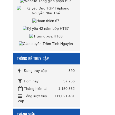
THỐNG KÊ TRUY CẬP
Đang truy cập
390
Hôm nay
37,756
Tháng hiện tại
1,150,362
Tổng lượt truy
111,021,431
cập
THÀNH VIÊN