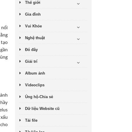
Thế giới
Gia đình
Vui Khỏe
 nổi
bằng
Nghệ thuật
 tạo
 gần
Đó đây
cũng
Giải trí
Album ảnh
Videoclips
cảnh
Ủng hộ-Chia sẻ
thầy
Dữ liệu Website cũ
elus
 xấu
Tải file
 cho