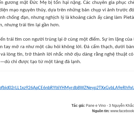
ến gương mặt Đức Mẹ bị tổn hại nặng. Các chuyên gia phục ch
 diện mạo nguyên thủy, dựa trên những bản chụp vi ảnh trước đó
ính chống đạn, nhưng nghịch lý là khoảng cách ấy càng làm Pietà
, nhưng trái tim lại gần hơn.
iến trái tim con người trùng lại ở cùng một điểm. Sự im lặng của
àn tay mở ra như một câu hỏi không lời. Đá cẩm thạch, dưới bàn
 và lòng tin, trở thành lời nhắc nhở dịu dàng rằng nghệ thuật có
—dù chỉ được tạo từ một tảng đá lạnh.
s/pfbid02rLL1xz926ApCE6nbRYt6YHMyrdb8WZNeyp2TXxGvbLA9eRh9xU
Tác giả:
Pane e Vino - 3 Nguyễn Khắ
Nguồn tin:
www.facebook