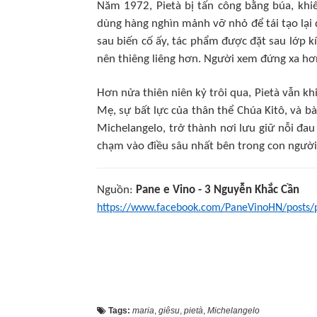
Năm 1972, Pietà bị tấn công bằng búa, khi
dùng hàng nghìn mảnh vỡ nhỏ để tái tạo lại
sau biến cố ấy, tác phẩm được đặt sau lớp k
nên thiêng liêng hơn. Người xem đứng xa hơn
Hơn nửa thiên niên kỷ trôi qua, Pietà vẫn kh
Mẹ, sự bất lực của thân thể Chúa Kitô, và b
Michelangelo, trở thành nơi lưu giữ nỗi đau
chạm vào điều sâu nhất bên trong con người
Nguồn:
Pane e Vino - 3 Nguyễn Khắc Cần
https://www.facebook.com/PaneVinoHN/post
Tags:
maria
,
giêsu
,
pietà
,
Michelangelo