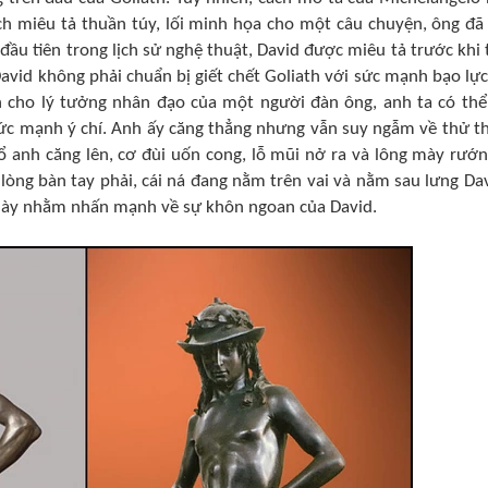
h miêu tả thuần túy, lối minh họa cho một câu chuyện, ông đã
đầu tiên trong lịch sử nghệ thuật, David được miêu tả trước khi 
: David không phải chuẩn bị giết chết Goliath với sức mạnh bạo lự
iện cho lý tưởng nhân đạo của một người đàn ông, anh ta có thể
ức mạnh ý chí. Anh ấy căng thẳng nhưng vẫn suy ngẫm về thử t
ổ anh căng lên, cơ đùi uốn cong, lỗ mũi nở ra và lông mày rướn
lòng bàn tay phải, cái ná đang nằm trên vai và nằm sau lưng Dav
t này nhằm nhấn mạnh về sự khôn ngoan của David.