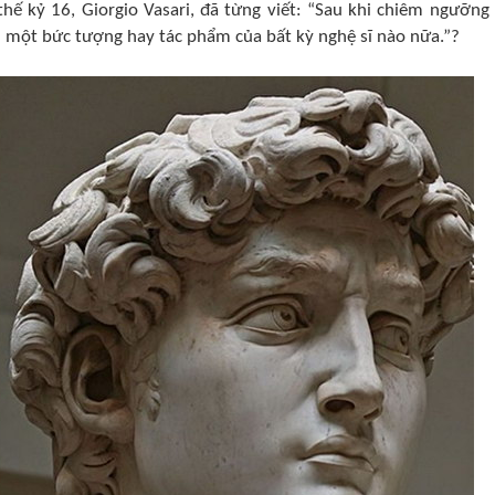
hế kỷ 16, Giorgio Vasari, đã từng viết: “Sau khi chiêm ngưỡng
m một bức tượng hay tác phẩm của bất kỳ nghệ sĩ nào nữa.”?