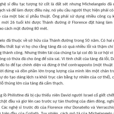
ghệ sĩ đều tạc tượng từ cốt là đất sét nhưng Michelangelo đã 
ch và để làm được điều này, nó yêu cầu người thực hiện phải có
 của một bác sĩ phẫu thuật. Ông phải sử dụng nhiều công cụ 
ng mới 26 tuổi khi được Thánh đường ở Florence đặt hàng làm
cao cách mặt đường 80 mét.
elo đã thuộc về sở hữu của Thánh đường trong 50 năm. Có hai 
ều thất bại vì họ cho rằng tảng đá có quá nhiều lỗi và thậm chí
 thành công. Nhưng thiên tài của chúng ta lại coi đó là cơ hội vì
ng có thừa đá cho ông để sửa sai. Vì tính chất của tảng đá lỗi, D
đủ to để tạc chính diện và đứng ở thế contrapposto (một thuật
ời đứng và dồn phần lớn trọng lượng của mình lên một chân trụ
tự do tạo dáng lệch ra khỏi trục cân bằng tự nhiên của cơ thể), 
 lỗ thủng lớn của tảng đá cẩm thạch.
ồ Philistine đã bị cậu thiếu niên David người Israel cổ giết chết
d chặt đầu và giơ lên cao trước sự tán thưởng của đám đông, nghĩ
 Các nghệ sĩ trước đó của Florence như Donatello và Verracchi
g trên đầu của Goliath. Tuy nhiên, cách mô tả của Michelangelo