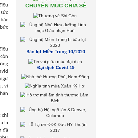
điêu
CHUYÊN MỤC CHIA SẺ
 sức
khác
 bức
điêu
Bão lụt Miền Trung 10/2020
 còn
 ông
Đại dịch Covid-19
avid
 ngữ
, vì
chân
 chỉ
a là
o đã
 như