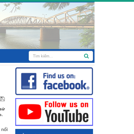
 sử
o.
 nổi