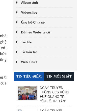
Album ảnh
Videoclips
Ủng hộ-Chia sẻ
Dữ liệu Website cũ
 nhà
nghệ
Tải file
 với
Tờ liên lạc
 bức
 ông
Web Links
TIN TIÊU ĐIỂM
TIN MỚI NHẤT
g tì
 của
NGÀY TRUYỀN
THỐNG CCS VÙNG
HUẾ-QUẢNG TRỊ.
“ÔN CỐ TRI TÂN”
NGÀY TRUYỀN