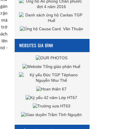
 gán
trận
c mà
 trở
hách
 lên
WEBSITES GIA ĐÌNH
id -