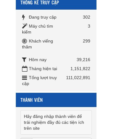
THỐNG KÊ TRUY CẬP
Đang truy cập
302
Máy chủ tìm
3
kiếm
Khách viếng
299
thăm
Hôm nay
39,216
Tháng hiện tại
1,151,822
Tổng lượt truy
111,022,891
cập
THÀNH VIÊN
Hãy đăng nhập thành viên để
trải nghiệm đầy đủ các tiện ích
trên site