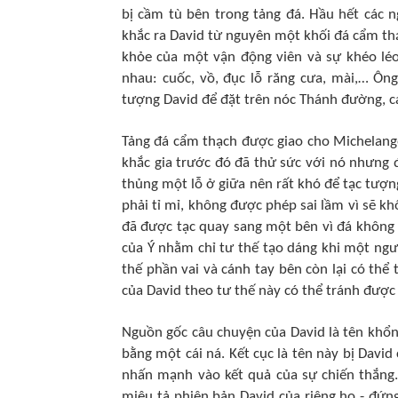
bị cầm tù bên trong tảng đá. Hầu hết các n
khắc ra David từ nguyên một khối đá cẩm thạ
khỏe của một vận động viên và sự khéo léo
nhau: cuốc, vồ, đục lỗ răng cưa, mài,… Ô
tượng David để đặt trên nóc Thánh đường, 
Tảng đá cẩm thạch được giao cho Michelang
khắc gia trước đó đã thử sức với nó nhưng đ
thủng một lỗ ở giữa nên rất khó để tạc tượng
phải tỉ mỉ, không được phép sai lầm vì sẽ khô
đã được tạc quay sang một bên vì đá không 
của Ý nhằm chỉ tư thế tạo dáng khi một ngư
thế phần vai và cánh tay bên còn lại có thể 
của David theo tư thế này có thể tránh được
Nguồn gốc câu chuyện của David là tên khổng l
bằng một cái ná. Kết cục là tên này bị Davi
nhấn mạnh vào kết quả của sự chiến thắng.
miêu tả phiên bản David của riêng họ - đứn