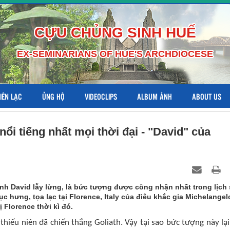
CỰU CHỦNG SINH HUẾ
EX-SEMINARIANS OF HUE'S ARCHDIOCESE
LIÊN LẠC
ỦNG HỘ
VIDEOCLIPS
ALBUM ẢNH
ABOUT US
ổi tiếng nhất mọi thời đại - "David" của
ình David lẫy lừng, là bức tượng được công nhận nhất trong lịch
c hưng, tọa lạc tại Florence, Italy của điêu khắc gia Michelangel
 Florence thời kì đó.
thiếu niên đã chiến thắng Goliath. Vậy tại sao bức tượng này lại