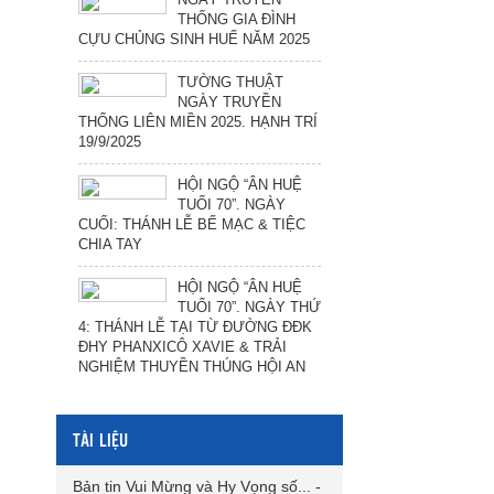
THỐNG GIA ĐÌNH
CỰU CHỦNG SINH HUẾ NĂM 2025
TƯỜNG THUẬT
NGÀY TRUYỀN
THỐNG LIÊN MIỀN 2025. HẠNH TRÍ
19/9/2025
HỘI NGỘ “ÂN HUỆ
TUỔI 70”. NGÀY
CUỐI: THÁNH LỄ BẾ MẠC & TIỆC
CHIA TAY
HỘI NGỘ “ÂN HUỆ
TUỔI 70”. NGÀY THỨ
4: THÁNH LỄ TẠI TỪ ĐƯỜNG ĐĐK
ĐHY PHANXICÔ XAVIE & TRẢI
NGHIỆM THUYỀN THÚNG HỘI AN
TÀI LIỆU
Bản tin Vui Mừng và Hy Vọng số...
-