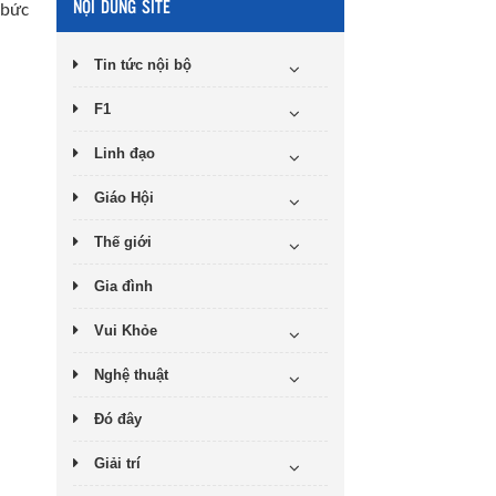
NỘI DUNG SITE
 bức
Tin tức nội bộ
F1
Linh đạo
Giáo Hội
Thế giới
Gia đình
Vui Khỏe
Nghệ thuật
Đó đây
Giải trí