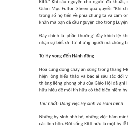
Kitô.” Khi cầu nguyện cho người đã khuất,
Giám Mục Fulton Sheen quả quyết: “Khi chú
trong số họ tiến về phía chúng ta và cảm ơn
khăn mà bạn đã cầu nguyện cho trong Luyện
Đây chính là ‘phần thưởng’ đầy khích lệ: k
nhận sự biết ơn từ những người mà chúng ta
Từ Hy vọng đến Hành động
Hòa cùng dòng chảy ân sủng trong tháng M
hiện lòng hiếu thảo và bác ái sâu sắc đối
thiêng liêng phong phú của Giáo Hội đã ghi 
hữu hiệu để mỗi tín hữu có thể biến niềm h
Thứ nhất: Dâng việc Hy sinh và Hãm mình
Những hy sinh nhỏ bé, những việc hãm mình 
các linh hồn. Đời sống Kitô hữu là một hy lễ