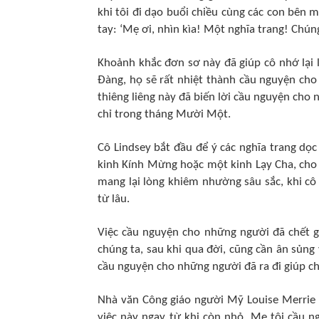
khi tôi đi dạo buổi chiều cùng các con bên 
tay: ‘Mẹ ơi, nhìn kìa! Một nghĩa trang! Chú
Khoảnh khắc đơn sơ này đã giúp cô nhớ lại l
Đàng, họ sẽ rất nhiệt thành cầu nguyện cho
thiêng liêng này đã biến lời cầu nguyện cho
chỉ trong tháng Mười Một.
Cô Lindsey bắt đầu để ý các nghĩa trang dọ
kinh Kính Mừng hoặc một kinh Lạy Cha, cho 
mang lại lòng khiêm nhường sâu sắc, khi cô
từ lâu.
Việc cầu nguyện cho những người đã chết 
chúng ta, sau khi qua đời, cũng cần ân sủng
cầu nguyện cho những người đã ra đi giúp ch
Nhà văn Công giáo người Mỹ Louise Merrie 
việc này ngay từ khi còn nhỏ. Mẹ tôi cầu 