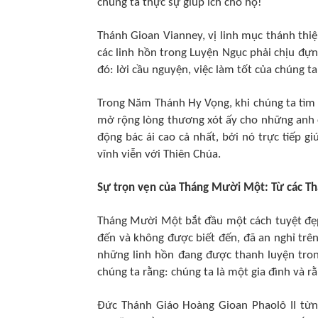
chúng ta thực sự giúp ích cho họ!
Thánh Gioan Vianney, vị linh mục thánh th
các linh hồn trong Luyện Ngục phải chịu đự
đó: lời cầu nguyện, việc làm tốt của chúng ta,
Trong Năm Thánh Hy Vọng, khi chúng ta tìm 
mở rộng lòng thương xót ấy cho những anh 
động bác ái cao cả nhất, bởi nó trực tiếp g
vĩnh viễn với Thiên Chúa.
Sự trọn vẹn của Tháng Mười Một: Từ các Th
Tháng Mười Một bắt đầu một cách tuyệt đẹp 
đến và không được biết đến, đã an nghỉ trê
những linh hồn đang được thanh luyện tron
chúng ta rằng: chúng ta là một gia đình và r
Đức Thánh Giáo Hoàng Gioan Phaolô II từn