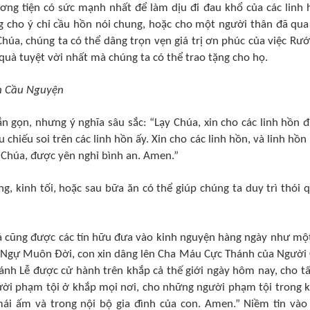
ơng tiện có sức mạnh nhất để làm dịu đi đau khổ của các linh 
g cho ý chỉ cầu hồn nói chung, hoặc cho một người thân đã qua
úa, chúng ta có thể dâng trọn vẹn giá trị ơn phúc của việc Rướ
quà tuyệt vời nhất mà chúng ta có thể trao tặng cho họ.
n Cầu Nguyện
ắn gọn, nhưng ý nghĩa sâu sắc: “Lạy Chúa, xin cho các linh hồn 
chiếu soi trên các linh hồn ấy. Xin cho các linh hồn, và linh hồn
 Chúa, được yên nghỉ bình an. Amen.”
ng, kinh tối, hoặc sau bữa ăn có thể giúp chúng ta duy trì thói 
ả cũng được các tín hữu đưa vào kinh nguyện hàng ngày như một
 Ngự Muôn Đời, con xin dâng lên Cha Máu Cực Thánh của Người
ánh Lễ được cử hành trên khắp cả thế giới ngày hôm nay, cho tấ
ười phạm tội ở khắp mọi nơi, cho những người phạm tội trong 
ái ấm và trong nội bộ gia đình của con. Amen.” Niềm tin vào