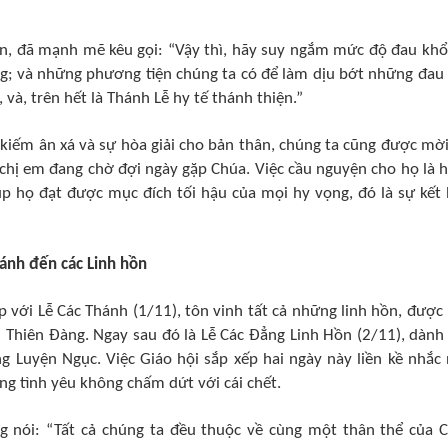
iện, đã mạnh mẽ kêu gọi: “Vậy thì, hãy suy ngắm mức độ đau kh
ng; và những phương tiện chúng ta có để làm dịu bớt những đau
 và, trên hết là Thánh Lễ hy tế thánh thiện.”
kiếm ân xá và sự hòa giải cho bản thân, chúng ta cũng được mời
chị em đang chờ đợi ngày gặp Chúa. Việc cầu nguyện cho họ là 
iúp họ đạt được mục đích tối hậu của mọi hy vọng, đó là sự kết
ánh đến các Linh hồn
với Lễ Các Thánh (1/11), tôn vinh tất cả những linh hồn, được 
n Thiên Đàng. Ngay sau đó là Lễ Các Đẳng Linh Hồn (2/11), dành
g Luyện Ngục. Việc Giáo hội sắp xếp hai ngày này liền kề nhắc
ằng tình yêu không chấm dứt với cái chết.
g nói: “Tất cả chúng ta đều thuộc về cùng một thân thể của 