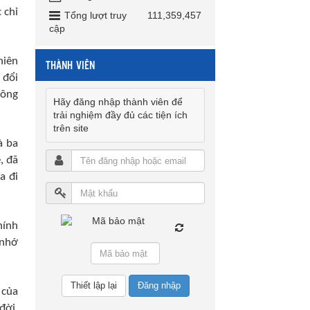
 chỉ
Tổng lượt truy
111,359,457
cập
hiên
THÀNH VIÊN
 đổi
hông
Hãy đăng nhập thành viên để
trải nghiệm đầy đủ các tiện ích
trên site
à ba
, đã
a đi
hính
 nhớ
Đăng nhập
 của
đời,