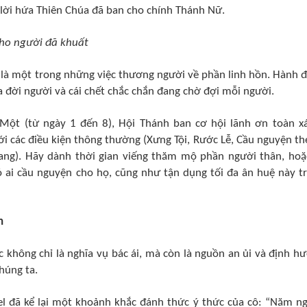
 lời hứa Thiên Chúa đã ban cho chính Thánh Nữ.
cho người đã khuất
 là một trong những việc thương người về phần linh hồn. Hành 
đời người và cái chết chắc chắn đang chờ đợi mỗi người.
Một (từ ngày 1 đến 8), Hội Thánh ban cơ hội lãnh ơn toàn x
ới các điều kiện thông thường (Xưng Tội, Rước Lễ, Cầu nguyện th
ang). Hãy dành thời gian viếng thăm mộ phần người thân, hoặ
ó ai cầu nguyện cho họ, cũng như tận dụng tối đa ân huệ này t
n
 không chỉ là nghĩa vụ bác ái, mà còn là nguồn an ủi và định h
húng ta.
el đã kể lại một khoảnh khắc đánh thức ý thức của cô: “Năm ng