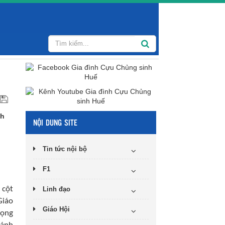
nh
NỘI DUNG SITE
Tin tức nội bộ
F1
 cột
Linh đạo
Giáo
Giáo Hội
vọng