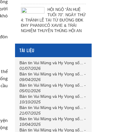
Tổng
gười
HỘI NGỘ “ÂN HUỆ
TUỔI 70”. NGÀY THỨ
 khó
4: THÁNH LỄ TẠI TỪ ĐƯỜNG ĐĐK
ĐHY PHANXICÔ XAVIE & TRẢI
NGHIỆM THUYỀN THÚNG HỘI AN
 đón
TÀI LIỆU
Bản tin Vui Mừng và Hy Vọng số...
-
01/07/2026
 thể
Bản tin Vui Mừng và Hy Vọng số...
-
hống
09/04/2026
Bản tin Vui Mừng và Hy Vọng số...
-
 cầu
05/01/2026
Bản tin Vui Mừng và Hy Vọng số...
-
10/10/2025
Bản tin Vui Mừng và Hy Vọng số...
-
21/07/2025
Bản tin Vui Mừng và Hy Vọng số...
-
uyện
10/04/2025
động
Bản tin Vui Mừng và Hy Vọng số...
-