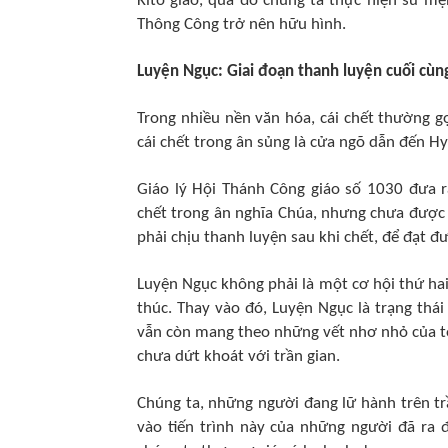
Kitô giáo, qua đó chúng ta thực hiện sứ m
Thông Công trở nên hữu hình.
Luyện Ngục: Giai đoạn thanh luyện cuối cù
Trong nhiều nền văn hóa, cái chết thường g
cái chết trong ân sủng là cửa ngõ dẫn đến H
Giáo lý Hội Thánh Công giáo số 1030 đưa r
chết trong ân nghĩa Chúa, nhưng chưa được
phải chịu thanh luyện sau khi chết, để đạt 
Luyện Ngục không phải là một cơ hội thứ hai
thúc. Thay vào đó, Luyện Ngục là trạng th
vẫn còn mang theo những vết nhơ nhỏ của tộ
chưa dứt khoát với trần gian.
Chúng ta, những người đang lữ hành trên trần
vào tiến trình này của những người đã ra đ