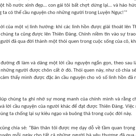
một hồ nước xinh đẹp… con gái tôi bất chợt dừng lại… và háo hức
ng ta có thể cầu nguyện cho những người trong Luyện Ngục!’”
ời của một vị linh hướng: khi các linh hồn được giải thoát lên T
 chúng ta cũng được lên Thiên Đàng. Chính niềm tin vào sự trao
 người đã qua đời thành một thói quen trong cuộc sống của cô, k
c đường đi làm và dâng một lời cầu nguyện ngắn gọn, theo sau l
những người được chôn cất ở đó. Thói quen này, như cô chia sẻ
 cảm thấy mình được đặc ân cầu nguyện cho vô số linh hồn đã r
giúp chúng ta ghi nhớ sự mong manh của chính mình và rằng c
 và lời cầu nguyện của người khác để đạt được Thiên Đàng. Việc
úng ta chống lại sự kiêu ngạo và buông thả trong cuộc đời này.
cũng chia sẻ: “Bản thân tôi được mẹ dạy dỗ về tầm quan trọng
nguyện mỗi ngày cho tất cả những người bà yêu thương đã qua 