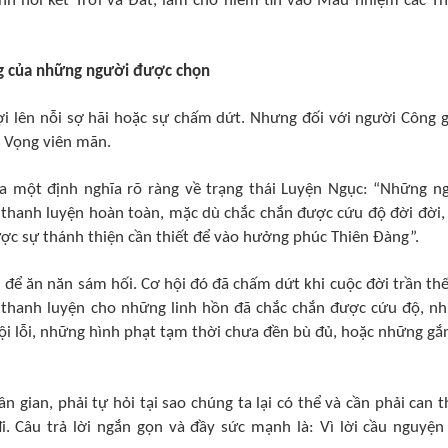
ệnh nối kết Trời và Đất, làm cho niềm tin vào Mầu nhiệm các T
ng của những người được chọn
ợi lên nỗi sợ hãi hoặc sự chấm dứt. Nhưng đối với người Công g
y Vọng viên mãn.
a một định nghĩa rõ ràng về trạng thái Luyện Ngục: “Những n
 thanh luyện hoàn toàn, mặc dù chắc chắn được cứu độ đời đời,
được sự thánh thiện cần thiết để vào hưởng phúc Thiên Đàng”.
 để ăn năn sám hối. Cơ hội đó đã chấm dứt khi cuộc đời trần thế
ái thanh luyện cho những linh hồn đã chắc chắn được cứu độ, n
i lỗi, những hình phạt tạm thời chưa đền bù đủ, hoặc những gắ
 gian, phải tự hỏi tại sao chúng ta lại có thể và cần phải can t
i. Câu trả lời ngắn gọn và đầy sức mạnh là: Vì lời cầu nguyện