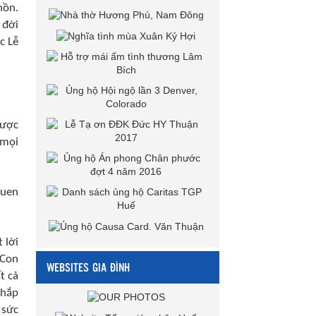
hồn.
 đời
c Lễ
được
 mọi
quen
 lời
 Con
WEBSITES GIA ĐÌNH
t cả
khắp
 sức