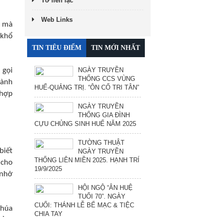
Tờ liên lạc
Web Links
ổ mà
 khổ
TIN TIÊU ĐIỂM
TIN MỚI NHẤT
 gọi
NGÀY TRUYỀN
THỐNG CCS VÙNG
hành
HUẾ-QUẢNG TRỊ. “ÔN CỐ TRI TÂN”
 hợp
NGÀY TRUYỀN
THỐNG GIA ĐÌNH
CỰU CHỦNG SINH HUẾ NĂM 2025
TƯỜNG THUẬT
biết
NGÀY TRUYỀN
THỐNG LIÊN MIỀN 2025. HẠNH TRÍ
 cho
19/9/2025
 nhở
HỘI NGỘ “ÂN HUỆ
TUỔI 70”. NGÀY
CUỐI: THÁNH LỄ BẾ MẠC & TIỆC
Chúa
CHIA TAY