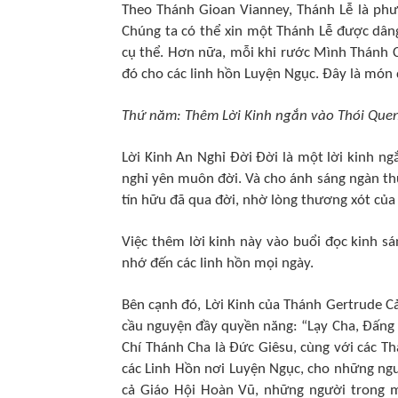
Theo Thánh Gioan Vianney, Thánh Lễ là phư
Chúng ta có thể xin một Thánh Lễ được dân
cụ thể. Hơn nữa, mỗi khi rước Mình Thánh Ch
đó cho các linh hồn Luyện Ngục. Đây là món 
Thứ năm: Thêm Lời Kinh ngắn vào Thói Que
Lời Kinh An Nghỉ Đời Đời là một lời kinh ng
nghỉ yên muôn đời. Và cho ánh sáng ngàn thu 
tín hữu đã qua đời, nhờ lòng thương xót của
Việc thêm lời kinh này vào buổi đọc kinh sá
nhớ đến các linh hồn mọi ngày.
Bên cạnh đó, Lời Kinh của Thánh Gertrude C
cầu nguyện đầy quyền năng: “Lạy Cha, Đấng
Chí Thánh Cha là Đức Giêsu, cùng với các Th
các Linh Hồn nơi Luyện Ngục, cho những ng
cả Giáo Hội Hoàn Vũ, những người trong m