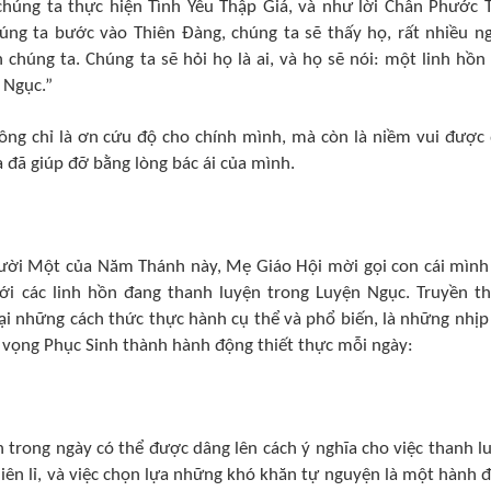
 chúng ta thực hiện Tình Yêu Thập Giá, và như lời Chân Phước 
ng ta bước vào Thiên Đàng, chúng ta sẽ thấy họ, rất nhiều n
 chúng ta. Chúng ta sẽ hỏi họ là ai, và họ sẽ nói: một linh hồn
 Ngục.”
hông chỉ là ơn cứu độ cho chính mình, mà còn là niềm vui được
 đã giúp đỡ bằng lòng bác ái của mình.
ười Một của Năm Thánh này, Mẹ Giáo Hội mời gọi con cái mình
 với các linh hồn đang thanh luyện trong Luyện Ngục. Truyền t
lại những cách thức thực hành cụ thể và phổ biến, là những nhịp
y vọng Phục Sinh thành hành động thiết thực mỗi ngày:
trong ngày có thể được dâng lên cách ý nghĩa cho việc thanh l
 liên lỉ, và việc chọn lựa những khó khăn tự nguyện là một hành 