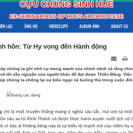
CỰU CHỦNG SINH HUẾ
EX-SEMINARIANS OF HUE'S ARCHDIOCESE
LIÊN LẠC
ỦNG HỘ
VIDEOCLIPS
ALBUM ẢNH
ABOUT US
nh hồn: Từ Hy vọng đến Hành động
iúp chúng ta ghi nhớ sự mong manh của chính mình và rằng chí
 và lời cầu nguyện của người khác để đạt được Thiên Đàng. Việc
úp chúng ta chống lại sự kiêu ngạo và buông thả trong cuộc đời
g chỉ là một truyền thống mang ý nghĩa sâu sắc, mà còn là một
uồn sâu xa từ Kinh Thánh và được thực hành xuyên suốt lịch sử 
h vi bác ái thiêng liêng này là sự biểu lộ mạnh mẽ của niềm hy 