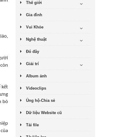
hánh
Thế giới
Gia đình
Vui Khỏe
iáo,
Nghệ thuật
Đó đây
gười
Giải trí
 còn
Album ảnh
 kết
Videoclips
hưng
Ủng hộ-Chia sẻ
n bó
Dữ liệu Website cũ
hiệp
Tải file
 của