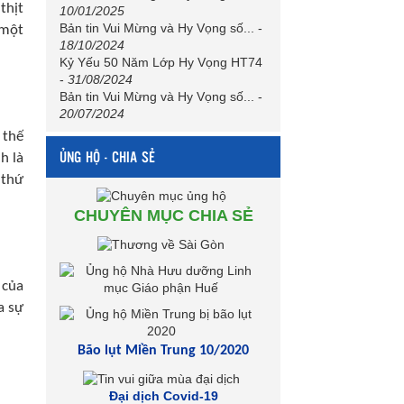
thịt
10/01/2025
Bản tin Vui Mừng và Hy Vọng số...
-
 một
18/10/2024
Kỷ Yếu 50 Năm Lớp Hy Vọng HT74
-
31/08/2024
Bản tin Vui Mừng và Hy Vọng số...
-
20/07/2024
 thế
ỦNG HỘ - CHIA SẺ
h là
 thứ
CHUYÊN MỤC CHIA SẺ
 của
a sự
Bão lụt Miền Trung 10/2020
Đại dịch Covid-19