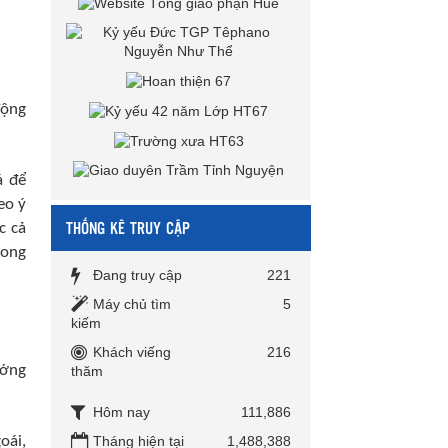
động
á để
eo ý
THỐNG KÊ TRUY CẬP
c cả
rong
Đang truy cập
221
Máy chủ tìm
5
kiếm
Khách viếng
216
ướng
thăm
Hôm nay
111,886
oái,
Tháng hiện tại
1,488,388